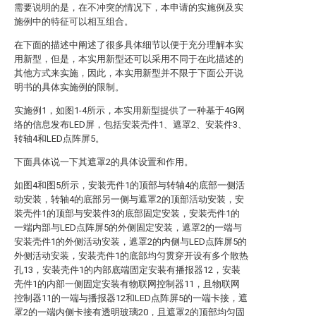
需要说明的是，在不冲突的情况下，本申请的实施例及实
施例中的特征可以相互组合。
在下面的描述中阐述了很多具体细节以便于充分理解本实
用新型，但是，本实用新型还可以采用不同于在此描述的
其他方式来实施，因此，本实用新型并不限于下面公开说
明书的具体实施例的限制。
实施例1，如图1-4所示，本实用新型提供了一种基于4G网
络的信息发布LED屏，包括安装壳件1、遮罩2、安装件3、
转轴4和LED点阵屏5。
下面具体说一下其遮罩2的具体设置和作用。
如图4和图5所示，安装壳件1的顶部与转轴4的底部一侧活
动安装，转轴4的底部另一侧与遮罩2的顶部活动安装，安
装壳件1的顶部与安装件3的底部固定安装，安装壳件1的
一端内部与LED点阵屏5的外侧固定安装，遮罩2的一端与
安装壳件1的外侧活动安装，遮罩2的内侧与LED点阵屏5的
外侧活动安装，安装壳件1的底部均匀贯穿开设有多个散热
孔13，安装壳件1的内部底端固定安装有播报器12，安装
壳件1的内部一侧固定安装有物联网控制器11，且物联网
控制器11的一端与播报器12和LED点阵屏5的一端卡接，遮
罩2的一端内侧卡接有透明玻璃20，且遮罩2的顶部均匀固