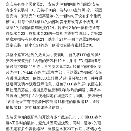
定安装有多个雾化器25，安装壳件1的内部均匀固定安装
有多个安装杆10，安装杆10的一端与LED点阵屏5的一端固
定安装，安装壳件1远离遮罩2的一侧均匀开设有多个集线
槽14，且每个集线槽14的内部均贯穿开设有多个线孔15，
遮罩2的顶部插接有转接件24，转接件24的一侧相连通有
微型水泵23，微型水泵23的一端相连通有导管22，导管22
的底端插接有储水仓21，储水仓21的一侧与遮罩2的外侧
固定安装，储水仓21的另一侧活动安装有密封盖210。
其整个遮罩2达到的效果为，安装时，首先将LED点阵屏5
安装于安装壳件1内侧的安装杆10上，并将LED点阵屏5与
物联网控制器11相连，再将安装遮罩2沿转轴4偏转关闭安
装壳件1，将LED点阵屏5罩在内部，且遮罩2内侧固定安装
有透明玻璃20，使得LED点阵屏5与外界环境分离，并可通
过透明玻璃20观看显示信息，避免了LED点阵屏5表面在长
期使用后落尘，遮挡显示信息和影响散热的问题，再将本
装置通过安装件3方便地固定在墙壁表面，同时，安装壳件
1内部还设置有与物联网控制器11相连的播报器12，通过
播报器12可对司机传递语音信息；
安装壳件1的底部均匀开设有多个散热孔13，方便LED点阵
屏5工作时的散热，避免其因高温烧毁，同时，遮罩2的顶
部固定有多个雾化器25，当微型水泵23工作后，将储水仓