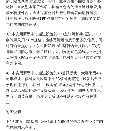
热，避免其因高温烧毁，同时，遮罩的顶部固定有多个雾
化器，当微型水泵工作后，将储水仓内的清水通过导管抽
取至转接件内，再通过雾化器对透明玻璃表面进行清洗，
且在清洗过程中吸收LED点阵屏产生的热量，加快了安装
壳件内的散热速率。
3、本实用新型中，通过设置的LED点阵屏和播报器，LED
点阵屏采用P3.75规格，能够更清晰地展示更多的信息，同
时有语音提示，可以根据发布内容进行语音播报，LED点
阵屏采用防水溅、防尘设计，采用分离式电源线，可根据
实际情况配置一定长度的电源线，也可配置移动式支架在
室外使用。
4、本实用新型中，通过设置的4G通讯模块，大屏采用4G
通讯模块，信号及反应速率比2G信号更稳定。设备后台基
于现在流行的互联网+，设备采用物联网平台运行环境，可
以实现远程监控硬件设备状态，远程升级、调整大屏显示
内容，调节音量、亮度等，后期还可以远程发布各种通
知。
附图说明
图1为本实用新型提出一种基于4G网络的信息发布LED屏的
立体结构示意图；