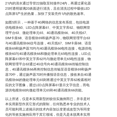
21内的清水通过导管22抽取至转接件24内，再通过雾化器
25对透明玻璃20表面进行清洗，且在清洗过程中吸收LED
点阵屏5产生的热量，加快了安装壳件1内的散热速率。
如图5所示，一种基于4G网络的信息发布系统，包括电源
供电模块60、LED点阵屏幕61、中英文字库62、物联网管
理平台63、微处理单元65、4G通讯模块66、4G天线67、
SIM卡座68、语音模块69和扬声器70，物联网管理平台63
与4G通讯模块66信号连接，4G天线67、SIM卡座68、语音
模块69和扬声器70均与4G通讯模块66电性连接，电源供电
模块60与4G通讯模块66和微处理单元65电性连接，LED点
阵屏幕61和中英文字库62均与微处理单元65电性连接，物
联网管理平台63通过4G信号向4G通讯模块66传输控制信
息，4G通讯模块66再将控制信息传输至语音模块69和扬声
器70中，通过扬声器70对外播报语音信息，接收来自4G通
讯模块66的微处理单元65则将通过中英文字库62检索相对
应的文字图像，通过LED点阵屏幕61显示文字信息，而电
源供电模块60向微处理单元65和4G通讯模块66供能。
以上所述，仅是本实用新型的较佳实施例而已，并非是对
本实用新型作其它形式的限制，任何熟悉本专业的技术人
员可能利用上述揭示的技术内容加以变更或改型为等同变
化的等效实施例应用于其它领域，但是凡是未脱离本实用