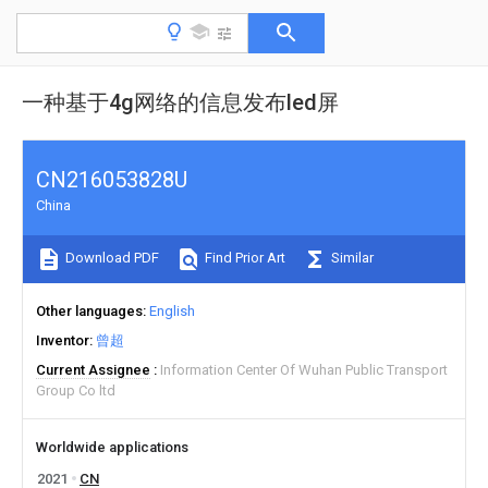
一种基于4g网络的信息发布led屏
CN216053828U
China
Download PDF
Find Prior Art
Similar
Other languages
English
Inventor
曾超
Current Assignee
Information Center Of Wuhan Public Transport
Group Co ltd
Worldwide applications
2021
CN