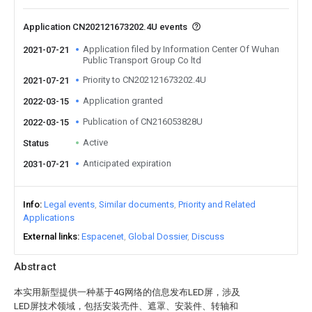
Application CN202121673202.4U events
Application filed by Information Center Of Wuhan
2021-07-21
Public Transport Group Co ltd
Priority to CN202121673202.4U
2021-07-21
Application granted
2022-03-15
Publication of CN216053828U
2022-03-15
Active
Status
Anticipated expiration
2031-07-21
Info
Legal events
Similar documents
Priority and Related
Applications
External links
Espacenet
Global Dossier
Discuss
Abstract
本实用新型提供一种基于4G网络的信息发布LED屏，涉及
LED屏技术领域，包括安装壳件、遮罩、安装件、转轴和