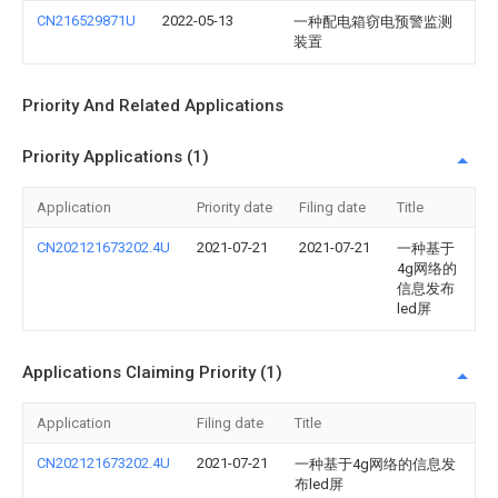
CN216529871U
2022-05-13
一种配电箱窃电预警监测
装置
Priority And Related Applications
Priority Applications (1)
Application
Priority date
Filing date
Title
CN202121673202.4U
2021-07-21
2021-07-21
一种基于
4g网络的
信息发布
led屏
Applications Claiming Priority (1)
Application
Filing date
Title
CN202121673202.4U
2021-07-21
一种基于4g网络的信息发
布led屏