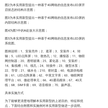
图2为本实用新型提出一种基于4G网络的信息发布LED屏开
启状态的结构示意图；
图3为本实用新型提出一种基于4G网络的信息发布LED屏的
内部结构示意图；
图4为图1中的A处放大示意图；
图5为本实用新型提出一种基于4G网络的信息发布LED屏的
系统图。
图例说明：1、安装壳件；2、遮罩；3、安装件；4、转
轴；5、LED点阵屏；13、散热孔；12、播报器；11、物联
网控制器；20、透明玻璃；25、雾化器；10、安装杆；
14、集线槽；15、线孔；24、转接件；23、微型水泵；
22、导管；21、储水仓；210、密封盖；60、电源供电模
块；61、LED点阵屏幕；62、中英文字库；63、物联网管
理平台；65、微处理单元；66、4G通讯模块；67、4G天
线；68、SIM卡座；69、语音模块；70、扬声器。
具体实施方式
为了能够更清楚地理解本实用新型的上述目的、特征和优
点，下面结合附图和实施例对本实用新型做进一步说明。