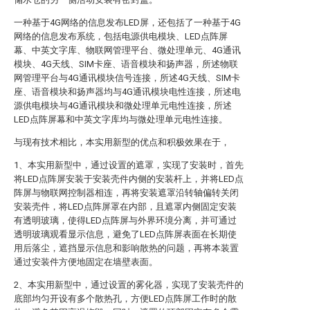
一种基于4G网络的信息发布LED屏，还包括了一种基于4G
网络的信息发布系统，包括电源供电模块、LED点阵屏
幕、中英文字库、物联网管理平台、微处理单元、4G通讯
模块、4G天线、SIM卡座、语音模块和扬声器，所述物联
网管理平台与4G通讯模块信号连接，所述4G天线、SIM卡
座、语音模块和扬声器均与4G通讯模块电性连接，所述电
源供电模块与4G通讯模块和微处理单元电性连接，所述
LED点阵屏幕和中英文字库均与微处理单元电性连接。
与现有技术相比，本实用新型的优点和积极效果在于，
1、本实用新型中，通过设置的遮罩，实现了安装时，首先
将LED点阵屏安装于安装壳件内侧的安装杆上，并将LED点
阵屏与物联网控制器相连，再将安装遮罩沿转轴偏转关闭
安装壳件，将LED点阵屏罩在内部，且遮罩内侧固定安装
有透明玻璃，使得LED点阵屏与外界环境分离，并可通过
透明玻璃观看显示信息，避免了LED点阵屏表面在长期使
用后落尘，遮挡显示信息和影响散热的问题，再将本装置
通过安装件方便地固定在墙壁表面。
2、本实用新型中，通过设置的雾化器，实现了安装壳件的
底部均匀开设有多个散热孔，方便LED点阵屏工作时的散