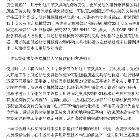
变位装置33，用于所述工装夹具3的旋转变位，更加灵活的进行钢拱架的焊
所述工装夹具3采用气动自动夹持定位，可以更加稳固进行钢拱架的夹持有
焊接工作的完成，所述机械臂移动轨道14上安装有移动机械臂22，所述固
12上安装有固定机械臂21，所述固定机械臂21和移动机械臂22上安装有焊
固定机械臂21和所述移动机械臂22为CRP-RH14-10机器人，所述CRP-RH14
配备有机器人控制柜，所述移动机械臂22和移动夹具控制柜32上设置有防
器，用以防止所述移动机械臂22和移动夹具控制柜32在移动过程中碰撞到
体，从而提高本实用新型的寿命。
上述智能钢拱架焊接机器人的操作使用方法如下：
使用时，人工将冷弯后的工字钢安装在所述工装夹具3上，启动机器，所述
人开始工作；所述移动夹具控制柜32可以随着所述夹具移动轨道13进行移
适应不同规格的工字钢，所述固定机械臂21设置在工字钢的固定端，用于
定端的焊接，所述移动机械臂22可以随着所述机械臂移动轨道14进行移动
据程序进行工字钢的自由焊接，所述固定夹具控制柜31和移动夹具控制柜3
有所述旋转变位装置33，启动机器后，所述固定机械臂21和移动机械臂22
序配合所述旋转变位装置33进行工字钢的自动化焊接，焊接工装设计为自
位焊接，通过夹具控制柜使工装夹具紧紧地锁住工字钢，确保所述旋转变位
在旋转过程中工字钢的稳定可靠，从而高质量的完成钢拱架的焊接工作。
上面结合附图和实施例对本实用新型作了详细的说明，但是，所属技术领
人员能够理解，在不脱离本实用新型技术构思的前提下，还可以对上述实