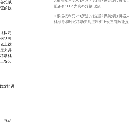
7.根据权利要求1所述的智能钢拱架焊接机器
设备难以
配备有500A大功率焊接电源。
保证的技
8.根据权利要求1所述的智能钢拱架焊接机器
机械臂和所述移动夹具控制柜上设置有防碰撞
所述固定
道包括夹
底板上设
固定夹具
有移动机
臂上安装
多数焊枪进
用于气动