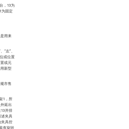
台，13为
1为固定
只是用来
、“左”、
方位或位置
装置或元
实用新型
常规市售
架1，所
板外延出
13并排
所述夹具
动夹具控
安装有旋转