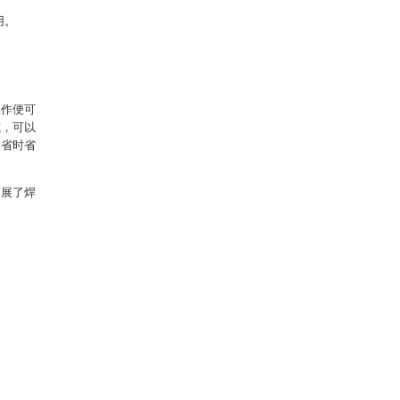
用。
操作便可
式，可以
，省时省
拓展了焊