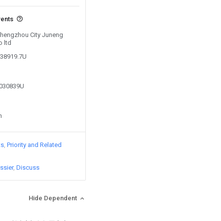
vents
 Zhengzhou City Juneng
 ltd
938919.7U
6030839U
n
ts
Priority and Related
ssier
Discuss
Hide Dependent