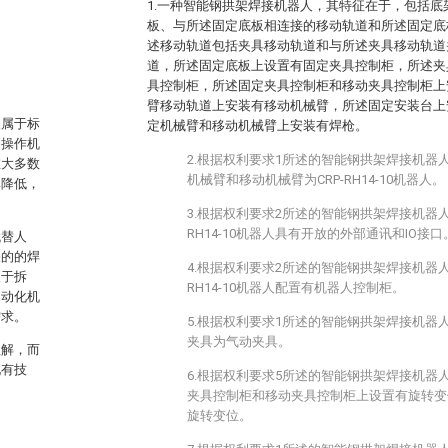
1.一种智能钢拱架焊接机器人，其特征在于，包括
板、与所述固定底板相连接的移动轨道和所述固定底
述移动轨道包括夹具移动轨道和与所述夹具移动轨道
。
道，所述固定底板上设置有固定夹具控制柜，所述夹
具控制柜，所述固定夹具控制柜和移动夹具控制柜上
臂移动轨道上安装有移动机械臂，所述固定安装台上
人属于标
定机械臂和移动机械臂上安装有焊枪。
制操作机
2.根据权利要求1所述的智能钢拱架焊接机器
在大多数
机械臂和移动机械臂为CRP-RH14-10机器人。
率降低，
3.根据权利要求2所述的智能钢拱架焊接机器人
RH14-10机器人具有开放的外部通讯和IO接口
代替人
关的的焊
4.根据权利要求2所述的智能钢拱架焊接机器人
便于拆
RH14-10机器人配置有机器人控制柜。
自动化机
需求。
5.根据权利要求1所述的智能钢拱架焊接机器
夹具为气动夹具。
理解，而
现有技
6.根据权利要求5所述的智能钢拱架焊接机器
夹具控制柜和移动夹具控制柜上设置有旋转变
旋转变位。