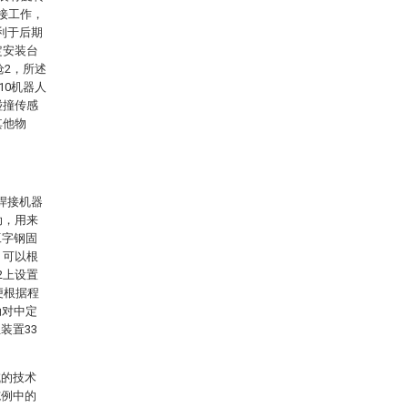
接工作，
利于后期
定安装台
枪2，所述
-10机器人
碰撞传感
其他物
焊接机器
动，用来
工字钢固
，可以根
2上设置
便根据程
动对中定
装置33
域的技术
施例中的