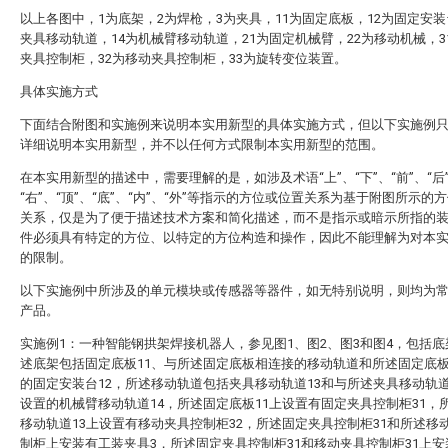
以上各图中，1为底架，2为焊枪，3为夹具，11为固定底板，12为固定安装
夹具移动轨道，14为机械臂移动轨道，21为固定机械臂，22为移动机械，3
夹具控制柜，32为移动夹具控制柜，33为旋转变位装置。
具体实施方式
下面结合附图和实施例来说明本实用新型的具体实施方式，但以下实施例
详细说明本实用新型，并不以任何方式限制本实用新型的范围。
在本实用新型的描述中，需要理解的是，如涉及术语“上”、“下”、“前”、“后”
“右”、“顶”、“底”、“内”、“外”等指示的方位或位置关系为基于附图所示的
关系，仅是为了便于描述技术方案和简化描述，而不是指示或暗示所指的
件必须具有特定的方位、以特定的方位构造和操作，因此不能理解为对本
的限制。
以下实施例中所涉及的单元模块或传感器等器件，如无特别说明，则均为
产品。
实施例1：一种智能钢拱架焊接机器人，参见图1、图2、图3和图4，包括底
述底架包括固定底板11、与所述固定底板相连接的移动轨道和所述固定底
的固定安装台12，所述移动轨道包括夹具移动轨道13和与所述夹具移动轨道
设置的机械臂移动轨道14，所述固定底板11上设置有固定夹具控制柜31，
移动轨道13上设置有移动夹具控制柜32，所述固定夹具控制柜31和所述移
制柜上安装有工装夹具3，所述固定夹具控制柜31和移动夹具控制柜31上