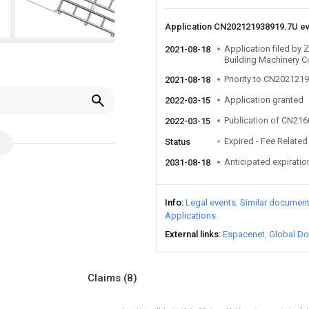
Application CN202121938919.7U e
Application filed by
2021-08-18
Building Machinery Co
Priority to CN202121
2021-08-18
Application granted
2022-03-15
Publication of CN21
2022-03-15
Expired - Fee Related
Status
Anticipated expiratio
2031-08-18
Info
Legal events
Similar documen
Applications
External links
Espacenet
Global Do
Claims
(8)