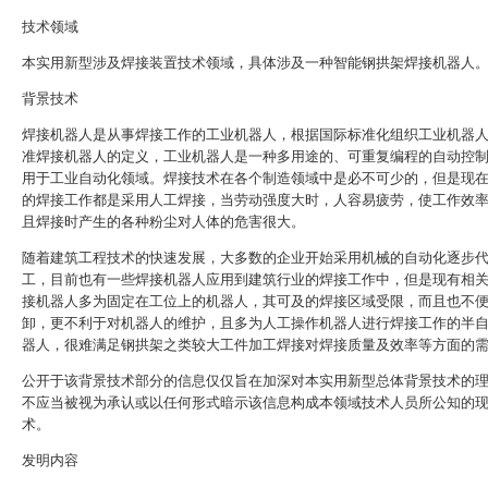
技术领域
本实用新型涉及焊接装置技术领域，具体涉及一种智能钢拱架焊接机器人
背景技术
焊接机器人是从事焊接工作的工业机器人，根据国际标准化组织工业机器
准焊接机器人的定义，工业机器人是一种多用途的、可重复编程的自动控
用于工业自动化领域。焊接技术在各个制造领域中是必不可少的，但是现
的焊接工作都是采用人工焊接，当劳动强度大时，人容易疲劳，使工作效
且焊接时产生的各种粉尘对人体的危害很大。
随着建筑工程技术的快速发展，大多数的企业开始采用机械的自动化逐步
工，目前也有一些焊接机器人应用到建筑行业的焊接工作中，但是现有相
接机器人多为固定在工位上的机器人，其可及的焊接区域受限，而且也不
卸，更不利于对机器人的维护，且多为人工操作机器人进行焊接工作的半
器人，很难满足钢拱架之类较大工件加工焊接对焊接质量及效率等方面的
公开于该背景技术部分的信息仅仅旨在加深对本实用新型总体背景技术的
不应当被视为承认或以任何形式暗示该信息构成本领域技术人员所公知的
术。
发明内容