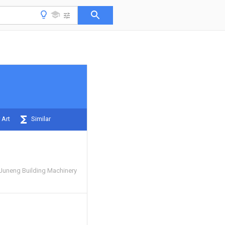
 Art
Similar
Juneng Building Machinery