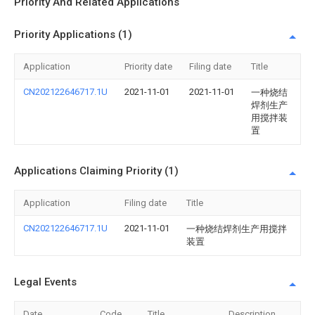
Priority And Related Applications
Priority Applications (1)
Application
Priority date
Filing date
Title
CN202122646717.1U
2021-11-01
2021-11-01
一种烧结
焊剂生产
用搅拌装
置
Applications Claiming Priority (1)
Application
Filing date
Title
CN202122646717.1U
2021-11-01
一种烧结焊剂生产用搅拌
装置
Legal Events
Date
Code
Title
Description