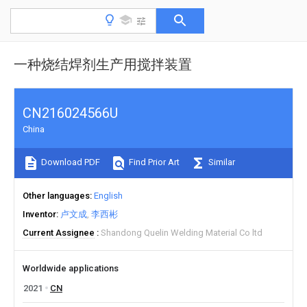
一种烧结焊剂生产用搅拌装置
CN216024566U
China
Download PDF
Find Prior Art
Similar
Other languages
English
Inventor
卢文成
李西彬
Current Assignee
Shandong Quelin Welding Material Co ltd
Worldwide applications
2021
CN