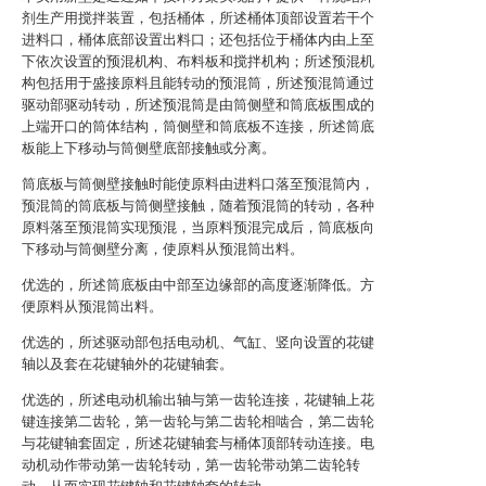
剂生产用搅拌装置，包括桶体，所述桶体顶部设置若干个
进料口，桶体底部设置出料口；还包括位于桶体内由上至
下依次设置的预混机构、布料板和搅拌机构；所述预混机
构包括用于盛接原料且能转动的预混筒，所述预混筒通过
驱动部驱动转动，所述预混筒是由筒侧壁和筒底板围成的
上端开口的筒体结构，筒侧壁和筒底板不连接，所述筒底
板能上下移动与筒侧壁底部接触或分离。
筒底板与筒侧壁接触时能使原料由进料口落至预混筒内，
预混筒的筒底板与筒侧壁接触，随着预混筒的转动，各种
原料落至预混筒实现预混，当原料预混完成后，筒底板向
下移动与筒侧壁分离，使原料从预混筒出料。
优选的，所述筒底板由中部至边缘部的高度逐渐降低。方
便原料从预混筒出料。
优选的，所述驱动部包括电动机、气缸、竖向设置的花键
轴以及套在花键轴外的花键轴套。
优选的，所述电动机输出轴与第一齿轮连接，花键轴上花
键连接第二齿轮，第一齿轮与第二齿轮相啮合，第二齿轮
与花键轴套固定，所述花键轴套与桶体顶部转动连接。电
动机动作带动第一齿轮转动，第一齿轮带动第二齿轮转