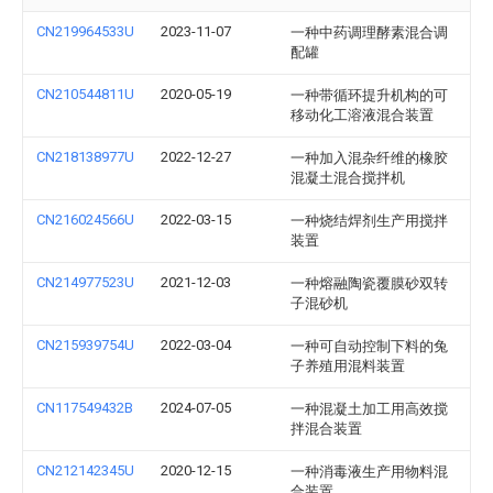
CN219964533U
2023-11-07
一种中药调理酵素混合调
配罐
CN210544811U
2020-05-19
一种带循环提升机构的可
移动化工溶液混合装置
CN218138977U
2022-12-27
一种加入混杂纤维的橡胶
混凝土混合搅拌机
CN216024566U
2022-03-15
一种烧结焊剂生产用搅拌
装置
CN214977523U
2021-12-03
一种熔融陶瓷覆膜砂双转
子混砂机
CN215939754U
2022-03-04
一种可自动控制下料的兔
子养殖用混料装置
CN117549432B
2024-07-05
一种混凝土加工用高效搅
拌混合装置
CN212142345U
2020-12-15
一种消毒液生产用物料混
合装置