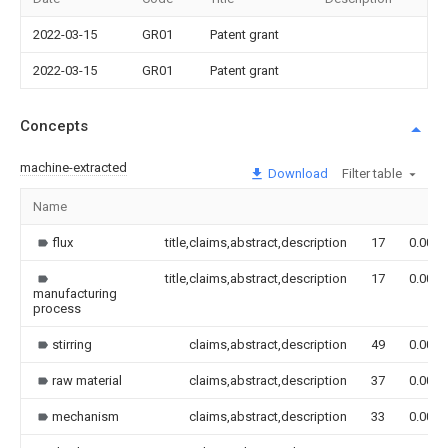
2022-03-15
GR01
Patent grant
2022-03-15
GR01
Patent grant
Concepts
machine-extracted
Download
Filter table
Name
flux
title,claims,abstract,description
17
0.000
title,claims,abstract,description
17
0.000
manufacturing
process
stirring
claims,abstract,description
49
0.000
raw material
claims,abstract,description
37
0.000
mechanism
claims,abstract,description
33
0.000