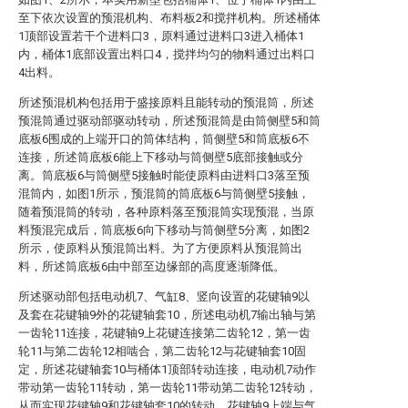
至下依次设置的预混机构、布料板2和搅拌机构。所述桶体
1顶部设置若干个进料口3，原料通过进料口3进入桶体1
内，桶体1底部设置出料口4，搅拌均匀的物料通过出料口
4出料。
所述预混机构包括用于盛接原料且能转动的预混筒，所述
预混筒通过驱动部驱动转动，所述预混筒是由筒侧壁5和筒
底板6围成的上端开口的筒体结构，筒侧壁5和筒底板6不
连接，所述筒底板6能上下移动与筒侧壁5底部接触或分
离。筒底板6与筒侧壁5接触时能使原料由进料口3落至预
混筒内，如图1所示，预混筒的筒底板6与筒侧壁5接触，
随着预混筒的转动，各种原料落至预混筒实现预混，当原
料预混完成后，筒底板6向下移动与筒侧壁5分离，如图2
所示，使原料从预混筒出料。为了方便原料从预混筒出
料，所述筒底板6由中部至边缘部的高度逐渐降低。
所述驱动部包括电动机7、气缸8、竖向设置的花键轴9以
及套在花键轴9外的花键轴套10，所述电动机7输出轴与第
一齿轮11连接，花键轴9上花键连接第二齿轮12，第一齿
轮11与第二齿轮12相啮合，第二齿轮12与花键轴套10固
定，所述花键轴套10与桶体1顶部转动连接，电动机7动作
带动第一齿轮11转动，第一齿轮11带动第二齿轮12转动，
从而实现花键轴9和花键轴套10的转动，花键轴9上端与气