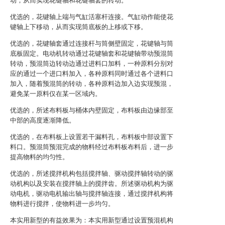
动，从而实现花键轴和花键轴套的转动。
优选的，花键轴上端与气缸活塞杆连接。气缸动作能使花
键轴上下移动，从而实现筒底板的上移或下移。
优选的，花键轴套通过连接杆与筒侧壁固定，花键轴与筒
底板固定。电动机转动通过花键轴套和花键轴带动预混筒
转动，预混筒边转动边通过进料口加料，一种原料分别对
应的通过一个进口料加入，各种原料同时通过各个进料口
加入，随着预混筒的转动，各种原料边加入边实现预混，
避免某一原料仅在某一区域内。
优选的，所述布料板与桶体内壁固定，布料板由边缘部至
中部的高度逐渐降低。
优选的，在布料板上设置若干漏料孔，布料板中部设置下
料口。预混筒预混完成的物料经过布料板布料后，进一步
提高物料的均匀性。
优选的，所述搅拌机构包括搅拌轴、驱动搅拌轴转动的驱
动机构以及安装在搅拌轴上的搅拌齿。所述驱动机构为驱
动电机，驱动电机输出轴与搅拌轴连接，通过搅拌机构将
物料进行搅拌，使物料进一步均匀。
本实用新型的有益效果为：本实用新型通过设置预混机构