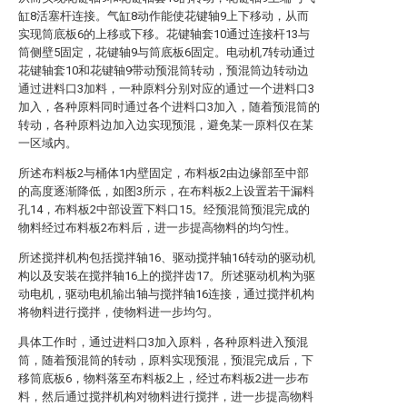
缸8活塞杆连接。气缸8动作能使花键轴9上下移动，从而
实现筒底板6的上移或下移。花键轴套10通过连接杆13与
筒侧壁5固定，花键轴9与筒底板6固定。电动机7转动通过
花键轴套10和花键轴9带动预混筒转动，预混筒边转动边
通过进料口3加料，一种原料分别对应的通过一个进料口3
加入，各种原料同时通过各个进料口3加入，随着预混筒的
转动，各种原料边加入边实现预混，避免某一原料仅在某
一区域内。
所述布料板2与桶体1内壁固定，布料板2由边缘部至中部
的高度逐渐降低，如图3所示，在布料板2上设置若干漏料
孔14，布料板2中部设置下料口15。经预混筒预混完成的
物料经过布料板2布料后，进一步提高物料的均匀性。
所述搅拌机构包括搅拌轴16、驱动搅拌轴16转动的驱动机
构以及安装在搅拌轴16上的搅拌齿17。所述驱动机构为驱
动电机，驱动电机输出轴与搅拌轴16连接，通过搅拌机构
将物料进行搅拌，使物料进一步均匀。
具体工作时，通过进料口3加入原料，各种原料进入预混
筒，随着预混筒的转动，原料实现预混，预混完成后，下
移筒底板6，物料落至布料板2上，经过布料板2进一步布
料，然后通过搅拌机构对物料进行搅拌，进一步提高物料