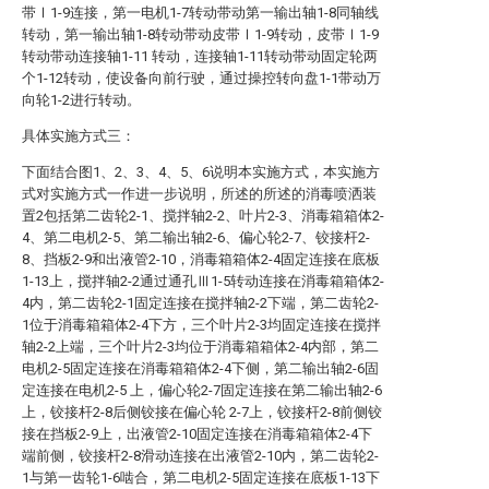
带Ⅰ1-9连接，第一电机1-7转动带动第一输出轴1-8同轴线
转动，第一输出轴1-8转动带动皮带Ⅰ1-9转动，皮带Ⅰ1-9
转动带动连接轴1-11 转动，连接轴1-11转动带动固定轮两
个1-12转动，使设备向前行驶，通过操控转向盘1-1带动万
向轮1-2进行转动。
具体实施方式三：
下面结合图1、2、3、4、5、6说明本实施方式，本实施方
式对实施方式一作进一步说明，所述的所述的消毒喷洒装
置2包括第二齿轮2-1、搅拌轴2-2、叶片2-3、消毒箱箱体2-
4、第二电机2-5、第二输出轴2-6、偏心轮2-7、铰接杆2-
8、挡板2-9和出液管2-10，消毒箱箱体2-4固定连接在底板
1-13上，搅拌轴2-2通过通孔Ⅲ1-5转动连接在消毒箱箱体2-
4内，第二齿轮2-1固定连接在搅拌轴2-2下端，第二齿轮2-
1位于消毒箱箱体2-4下方，三个叶片2-3均固定连接在搅拌
轴2-2上端，三个叶片2-3均位于消毒箱箱体2-4内部，第二
电机2-5固定连接在消毒箱箱体2-4下侧，第二输出轴2-6固
定连接在电机2-5 上，偏心轮2-7固定连接在第二输出轴2-6
上，铰接杆2-8后侧铰接在偏心轮 2-7上，铰接杆2-8前侧铰
接在挡板2-9上，出液管2-10固定连接在消毒箱箱体2-4下
端前侧，铰接杆2-8滑动连接在出液管2-10内，第二齿轮2-
1与第一齿轮1-6啮合，第二电机2-5固定连接在底板1-13下