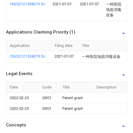
CN202121538079.5U
2021-07-07
2021-07-07
一种医院
地面消毒
设备
Applications Claiming Priority (1)
Application
Filing date
Title
CN202121538079.5U
2021-07-07
一种医院地面消毒设备
Legal Events
Date
Code
Title
Description
2022-02-25
GR01
Patent grant
2022-02-25
GR01
Patent grant
Concepts