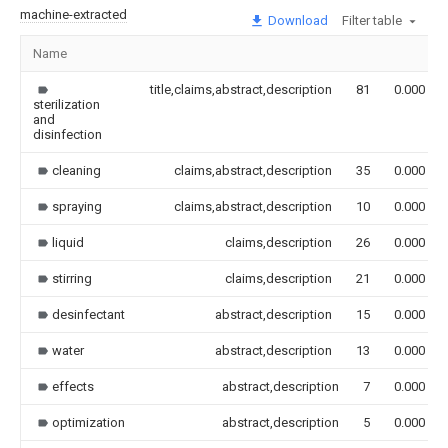
machine-extracted
Download
Filter table
Name
title,claims,abstract,description
81
0.000
sterilization
and
disinfection
cleaning
claims,abstract,description
35
0.000
spraying
claims,abstract,description
10
0.000
liquid
claims,description
26
0.000
stirring
claims,description
21
0.000
desinfectant
abstract,description
15
0.000
water
abstract,description
13
0.000
effects
abstract,description
7
0.000
optimization
abstract,description
5
0.000