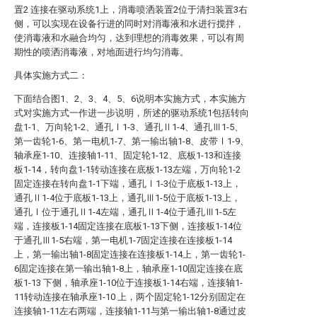
置2 连接在驱动系统1上，消毒喷洒装置2位于清扫装置3右
侧，可以实现在设备行进的同时对消毒液和水进行搅拌，
使消毒液和水融合均匀，达到理想的消毒效果，可以有周
期性的喷洒消毒液，对地面进行均匀消毒。
具体实施方式二：
下面结合图1、2、3、4、5、6说明本实施方式，本实施方
式对实施方式一作进一步说明，所述的驱动系统1包括转向
盘1-1、万向轮1-2、通孔Ⅰ1-3、通孔Ⅱ1-4、通孔Ⅲ1-5、
第一齿轮1-6、第一电机1-7、第一输出轴1-8、皮带Ⅰ1-9、
轴承座1-10、连接轴1-11、固定轮1-12、底板1-13和连接
板1-14，转向盘1-1转动连接在底板1-13左端，万向轮1-2
固定连接在转向盘1-1下端，通孔Ⅰ1-3位于底板1-13上，
通孔Ⅱ1-4位于底板1-13上，通孔Ⅲ1-5位于底板1-13上，
通孔Ⅰ位于通孔Ⅱ1-4左端，通孔Ⅱ1-4位于通孔Ⅲ1-5左
端，连接板1-14固定连接在底板1-13下侧，连接板1-14位
于通孔Ⅲ1-5右端，第一电机1-7固定连接在连接板1-14
上，第一输出轴1-8固定连接在连接板1-14上，第一齿轮1-
6固定连接在第一输出轴1-8上，轴承座1-10固定连接在底
板1-13 下侧，轴承座1-10位于连接板1-14右端，连接轴1-
11转动连接在轴承座1-10 上，两个固定轮1-12分别固定在
连接轴1-11左右两端，连接轴1-11与第一输出轴1-8通过皮