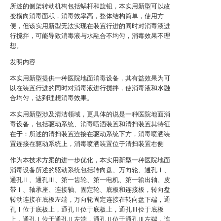
所述的侧架转动机构包括蜗杆和旋钮，本实用新型可以改
变横向消毒面积，消毒效率高，整体结构简单，使用方
便，但该实用新型无法实现在装置行进的同时对消毒液进
行搅拌，可能导致消毒液与水融合不均匀，消毒效果不理
想。
发明内容
本实用新型提供一种医院地面消毒设备，其有益效果为可
以在装置行进的同时对消毒液进行搅拌，使消毒液和水融
合均匀，达到理想消毒效果。
本实用新型涉及清洁领域，更具体的说是一种医院地面消
毒设备，包括驱动系统、消毒喷洒装置和清扫装置其特征
在于：所述的清扫装置连接在驱动系统下方，消毒喷洒装
置连接在驱动系统上，消毒喷洒装置位于清扫装置右侧
作为本技术方案的进一步优化，本实用新型一种医院地面
消毒设备所述的驱动系统包括转向盘、万向轮、通孔Ⅰ、
通孔Ⅱ、通孔Ⅲ、第一齿轮、第一电机、第一输出轴、皮
带Ⅰ、轴承座、连接轴、固定轮、底板和连接板，转向盘
转动连接在底板左端，万向轮固定连接在转向盘下端，通
孔Ⅰ位于底板上，通孔Ⅱ位于底板上，通孔Ⅲ位于底板
上，通孔Ⅰ位于通孔Ⅱ左端，通孔Ⅱ位于通孔Ⅲ左端，连