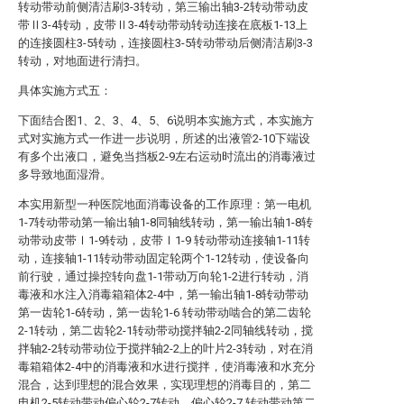
转动带动前侧清洁刷3-3转动，第三输出轴3-2转动带动皮
带Ⅱ3-4转动，皮带Ⅱ3-4转动带动转动连接在底板1-13上
的连接圆柱3-5转动，连接圆柱3-5转动带动后侧清洁刷3-3
转动，对地面进行清扫。
具体实施方式五：
下面结合图1、2、3、4、5、6说明本实施方式，本实施方
式对实施方式一作进一步说明，所述的出液管2-10下端设
有多个出液口，避免当挡板2-9左右运动时流出的消毒液过
多导致地面湿滑。
本实用新型一种医院地面消毒设备的工作原理：第一电机
1-7转动带动第一输出轴1-8同轴线转动，第一输出轴1-8转
动带动皮带Ⅰ1-9转动，皮带Ⅰ1-9 转动带动连接轴1-11转
动，连接轴1-11转动带动固定轮两个1-12转动，使设备向
前行驶，通过操控转向盘1-1带动万向轮1-2进行转动，消
毒液和水注入消毒箱箱体2-4中，第一输出轴1-8转动带动
第一齿轮1-6转动，第一齿轮1-6 转动带动啮合的第二齿轮
2-1转动，第二齿轮2-1转动带动搅拌轴2-2同轴线转动，搅
拌轴2-2转动带动位于搅拌轴2-2上的叶片2-3转动，对在消
毒箱箱体2-4中的消毒液和水进行搅拌，使消毒液和水充分
混合，达到理想的混合效果，实现理想的消毒目的，第二
电机2-5转动带动偏心轮2-7转动，偏心轮2-7 转动带动第二