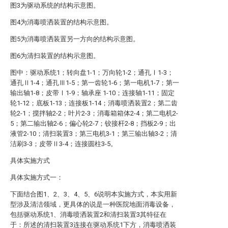
图3为驱动系统的结构示意图。
图4为消毒喷洒装置的结构示意图。
图5为消毒喷洒装置另一方向的结构示意图。
图6为清扫装置的结构示意图。
图中：驱动系统1；转向盘1-1；万向轮1-2；通孔Ⅰ1-3；
通孔Ⅱ1-4；通孔Ⅲ1-5；第一齿轮1-6；第一电机1-7；第一
输出轴1-8；皮带Ⅰ1-9；轴承座 1-10；连接轴1-11；固定
轮1-12；底板1-13；连接板1-14；消毒喷洒装置2；第二齿
轮2-1；搅拌轴2-2；叶片2-3；消毒箱箱体2-4；第二电机2-
5；第二输出轴2-6；偏心轮2-7；铰接杆2-8；挡板2-9；出
液管2-10；清扫装置3；第三电机3-1；第三输出轴3-2；清
洁刷3-3；皮带Ⅱ3-4；连接圆柱3-5。
具体实施方式
具体实施方式一：
下面结合图1、2、3、4、5、6说明本实施方式，本实用新
型涉及清洁领域，更具体的说是一种医院地面消毒设备，
包括驱动系统1、消毒喷洒装置2和清扫装置3其特征在
于：所述的清扫装置3连接在驱动系统1下方，消毒喷洒装