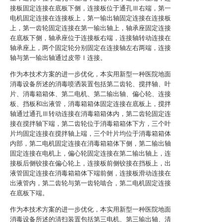
接板固定连接在底板下侧，连接板位于通孔Ⅲ右端，第一
电机固定连接在连接板上，第一输出轴固定连接在连接板
上，第一齿轮固定连接在第一输出轴上，轴承座固定连接
在底板下侧，轴承座位于连接板右端，连接轴转动连接在
轴承座上，两个固定轮分别固定在连接轴左右两端，连接
轴与第一输出轴通过皮带Ⅰ连接。
作为本技术方案的进一步优化，本实用新型一种医院地面
消毒设备所述的消毒喷洒装置包括第二齿轮、搅拌轴、叶
片、消毒箱箱体、第二电机、第二输出轴、偏心轮、连接
板、挡板和出液管，消毒箱箱体固定连接在底板上，搅拌
轴通过通孔Ⅲ转动连接在消毒箱箱体内，第二齿轮固定连
接在搅拌轴下端，第二齿轮位于消毒箱箱体下方，三个叶
片均固定连接在搅拌轴上端，三个叶片均位于消毒箱箱体
内部，第二电机固定连接在消毒箱箱体下侧，第二输出轴
固定连接在电机上，偏心轮固定连接在第二输出轴上，连
接板后侧铰接在偏心轮上，连接板前侧铰接在挡板上，出
液管固定连接在消毒箱箱体下端前侧，连接板滑动连接在
出液管内，第二齿轮与第一齿轮啮合，第二电机固定连接
在底板下端。
作为本技术方案的进一步优化，本实用新型一种医院地面
消毒设备所述的清扫装置包括第三电机、第三输出轴、清