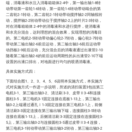
端，消毒液和水注入消毒箱箱体2-4中，第一输出轴1-8转
动带动第一齿轮1-6转动，第一齿轮1-6转动带动啮合的第
二齿轮2-1转动，第二齿轮2-1转动带动搅拌轴2-2同轴线转
动，搅拌轴2-2转动带动位于搅拌轴2-2上的叶片2-3转动，
对在消毒箱箱体 2-4中的消毒液和水进行搅拌，使消毒液
和水充分混合，达到理想的混合效果，实现理想的消毒目
的。第二电机2-5转动带动偏心轮2-7转动，偏心轮2-7转动
带动第二输出轴2-6前后运动，第二输出轴2-6前后运动带
动挡板2-9前后运动，充分混合后的消毒液通过出液管2-10
随着第二输出轴2-6的前后运动周期性的从出液管2-10下端
设置的出液口排出，对地面进行均匀的喷洒消毒液。
具体实施方式四：
下面结合图1、2、3、4、5、6说明本实施方式，本实施方
式对实施方式一作进一步说明，所述的清扫装置3包括第三
电机3-1、第三输出轴3-2、清洁刷 3-3、皮带Ⅱ3-4和连接
圆柱3-5，第三电机3-1固定连接在底板1-13上，第三输出
轴3-2上端通过通孔Ⅰ1-3固定连接在第三电机3-1上，前侧
清洁刷3-3固定连接在第三输出轴下端，连接圆柱3-5转动
连接在底板1-13上，后侧清洁刷 3-3固定连接在连接圆柱3-
5上，第三输出轴3-2与连接圆柱3-5通过皮带Ⅱ3-4 连接，
第三电机3-1转动带动第三输出轴3-2转动，第三输出轴3-2