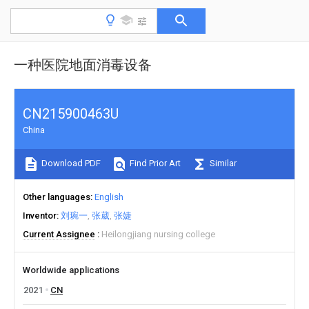
一种医院地面消毒设备
CN215900463U
China
Download PDF
Find Prior Art
Similar
Other languages
English
Inventor
刘琬一
张葳
张婕
Current Assignee
Heilongjiang nursing college
Worldwide applications
2021
CN