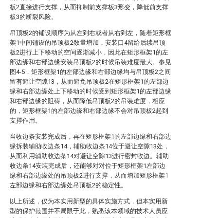
板2直接进行支撑，从而抑制前支撑板3形变，降低前支撑
板3的断裂风险。
吊顶板2的铺设顺序为从左到右或者从右到左，随着矩形框
架1中间铺设的吊顶板2数量增加，安装口4留给后续吊顶
板2进行上下移动的空间逐渐减小，因此在矩形框架1的左
部边缘和右部边缘安装吊顶板2的时候吊装难度最大。参见
图4-5，矩形框架1的左部边缘和右部边缘均与吊顶板2之间
留有避让空隙13，从而避免吊顶板2在矩形框架1的左部边
缘和右部边缘处上下移动的时候受到矩形框架1的左部边缘
和右部边缘的阻碍，从而降低吊顶板2的吊装难度，相应
的，矩形框架1的左部边缘和右部边缘不会对吊顶板2起到
支撑作用。
当收边条安装完成后，再在矩形框架1的左部边缘和右部边
缘拆装辅助收边条14，辅助收边条14位于避让空隙13处，
从而利用辅助收边条14对避让空隙13进行密封收边。辅助
收边条14安装完成后，还能够对对位于矩形框架1左部边
缘和右部边缘处的吊顶板2进行支撑，从而增加矩形框架1
左部边缘和右部边缘处吊顶板2的稳定性。
以上所述，仅为本实用新型的具体实施方式，但本实用新
型的保护范围并不局限于此，熟悉该本领域的技术人员应