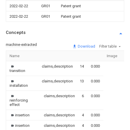
2022-02-22
GR01
Patent grant
2022-02-22
GR01
Patent grant
Concepts
machine-extracted
Download
Filter table
Name
Image
Sec
claims,description
14
0.000
transition
claims,description
13
0.000
installation
claims,description
6
0.000
reinforcing
effect
insertion
claims,description
4
0.000
insertion
claims,description
4
0.000