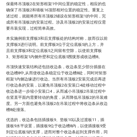
保最终吊顶板2在矩形框架1中间位置的稳定性，相应的也
确保了吊顶板2和墙板16顶部相对位置的稳定性。重复上
述过程，就能将所有吊顶板2铺设在矩形框架1的中间，完
成所有吊顶板2的安装过程。涉及吊顶板2的安装过程仅需
要吊装实现，过程简单高效。
本实施例前支撑板3和后支撑板处的结构对称，故而仅以前
支撑板3进行说明。前支撑板3位于定位底板5的上方，并
且前支撑板3和定位底板5之间留有空隙，以使前支撑板
3、矩形框架1内侧外壁和定位底板5围拢形成收边槽8。
吊顶快速安装结构还包括收边条，收边条至少部分插接在
收边槽8中,从而使收边条稳定位于收边槽8处，同时对矩形
框架1内侧边缘进行收边。当所有吊顶板2安装完成后再进
行收边条的安装，以避免吊顶板2在安装口4处移动过程中
收边条进一步缩小安装口4，从而减小吊顶板2吊装过程中
在竖直平面内需要转动的角度，从而降低吊顶板2的吊装难
度。另一方面也避免吊顶板2在吊装过程中将收边条从收边
槽8处撞落。
优选的，收边条包括插接板9、垫板10以及过渡板11，插
接板9水平设置，插接板9位于收边槽8内，以使插接板9受
到定位底板5的支撑，进而对整个收边条起到支撑作用，同