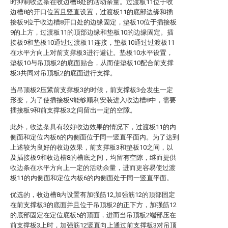
时抑制收边条在收边槽8处的活动余量。过渡板11位于收
边槽8的开口位置且竖直设置，过渡板11的底部边缘和插
接板9位于收边槽8开口处的边缘固定，垫板10位于插接板
9的上方，过渡板11的顶部边缘和垫板10的边缘固定。插
接板9和垫板10通过过渡板11连接，垫板10通过过渡板11
在水平方向上对前支撑板3进行避让。垫板10水平设置，
垫板10与吊顶板2的底面贴合，从而使垫板10配合前支撑
板3共同对吊顶板2的底面进行支撑。
当吊顶板2压紧前支撑板3的时候，前支撑板3会发生一定
形变，为了使插接板9能够顺利安装进入收边槽8中，需要
插接板9和前支撑板3之间留出一定的空隙。
此外，收边条具有较好收边效果的情况下，过渡板11的内
侧面和定位内板6的内侧面位于同一竖直平面内。为了达到
上述较为良好的收边效果，前支撑板3和垫板10之间，以
及插接板9和收边槽8的槽底之间，均留有空隙，继而提供
收边条在水平方向上一定的活动余量，进而更容易使过渡
板11的内侧面和定位内板6的内侧面处于同一竖直平面。
优选的，收边槽8内设置有加强筋12,加强筋12的顶部固定
在前支撑板3的底面并且位于吊顶板2的正下方，加强筋12
的底部固定在定位底板5的顶面，进而当吊顶板2端部压在
前支撑板3上时，加强筋12竖直向上通过前支撑板3对吊顶