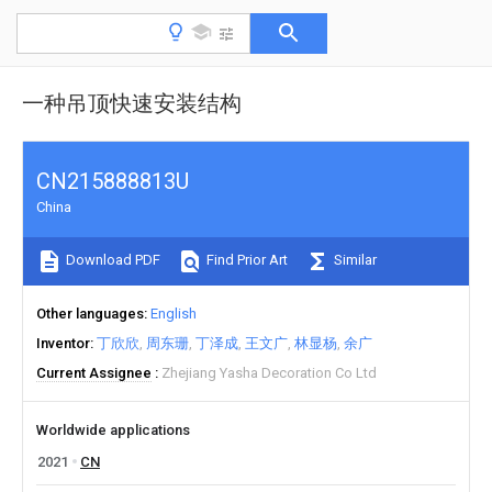
一种吊顶快速安装结构
CN215888813U
China
Download PDF
Find Prior Art
Similar
Other languages
English
Inventor
丁欣欣
周东珊
丁泽成
王文广
林显杨
余广
Current Assignee
Zhejiang Yasha Decoration Co Ltd
Worldwide applications
2021
CN