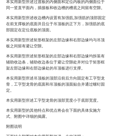
本实用新型所述过渡板的内侧面和定位内板的内侧面位于
同一竖直平面内，插接板和收边槽的槽底之间留有空隙。
本实用新型所述收边槽内设置有加强筋,加强筋的顶部固定
在前支撑板的底面并且位于吊顶板的正下方，加强筋的底
部固定在定位底板的顶面。
本实用新型所述矩形框架的左部边缘和右部边缘均与吊顶
板之间留有避让空隙。
本实用新型所述矩形框架的左部边缘和右部边缘均拆装有
辅助收边条，辅助收边条位于避让空隙处并对位于矩形框
架左部边缘和右部边缘处的吊顶板进行支撑。
本实用新型所述吊顶板的顶部沿前后方向固定有工字型龙
骨，工字型龙骨的底面和吊顶板的顶面贴合并通过螺钉固
定。
本实用新型所述工字型龙骨的顶部宽度小于底部宽度。
本实用新型的其他特点和优点将会在下面的具体实施方
式、附图中详细的揭露。
附图说明