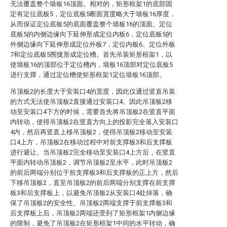
无法覆盖整个墙板16顶面。相对的，矩形框架1的底部固
定有定位底板5，定位底板5断面宽度略大于墙板16厚度，
从而保证定位底板5的底面覆盖整个墙板16的顶面。定位
底板5的内侧边缘向下延伸形成定位内板6，定位底板5的
外侧边缘向下延伸形成定位外板7，定位内板6、定位外板
7和定位底板5围拢形成定位槽。首先吊装矩形框架1，以
使墙板16的顶部位于定位槽内，墙板16顶部对定位底板5
进行支撑，通过定位槽使矩形框架1定位墙板16顶部。
吊顶板2的长度大于安装口4的宽度，因此仅通过竖直吊装
的方式无法使吊顶板2直接通过安装口4。因此吊顶板2移
动至安装口4下方的时候，需要首先将吊顶板2在竖直平面
内转动，使得吊顶板2在竖直方向上的投影完全落入安装口
4内，然后再竖直上移吊顶板2，使得吊顶板2移动至安装
口4上方，吊顶板2在移动过程中对前支撑板3和后支撑板
进行避让。当吊顶板2完全移动至安装口4上方后，在竖直
平面内转动吊顶板2，调节吊顶板2至水平，此时吊顶板2
的前后两端分别位于前支撑板3和后支撑板的正上方，然后
下移吊顶板2，直至吊顶板2的前后两端分别支撑在前支撑
板3和后支撑板上，以避免吊顶板2从安装口4处掉落，确
保了吊顶板2的安全性。吊顶板2两端支撑于前支撑板3和
后支撑板上后，吊顶板2两端还受到了矩形框架1内侧边缘
的限制，避免了吊顶板2在矩形框架1中间的水平转动，确