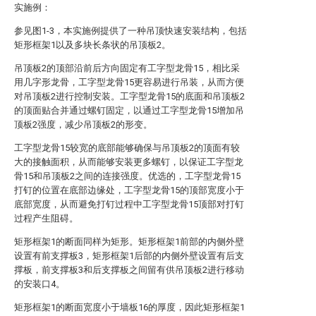
实施例：
参见图1-3，本实施例提供了一种吊顶快速安装结构，包括
矩形框架1以及多块长条状的吊顶板2。
吊顶板2的顶部沿前后方向固定有工字型龙骨15，相比采
用几字形龙骨，工字型龙骨15更容易进行吊装，从而方便
对吊顶板2进行控制安装。工字型龙骨15的底面和吊顶板2
的顶面贴合并通过螺钉固定，以通过工字型龙骨15增加吊
顶板2强度，减少吊顶板2的形变。
工字型龙骨15较宽的底部能够确保与吊顶板2的顶面有较
大的接触面积，从而能够安装更多螺钉，以保证工字型龙
骨15和吊顶板2之间的连接强度。优选的，工字型龙骨15
打钉的位置在底部边缘处，工字型龙骨15的顶部宽度小于
底部宽度，从而避免打钉过程中工字型龙骨15顶部对打钉
过程产生阻碍。
矩形框架1的断面同样为矩形。矩形框架1前部的内侧外壁
设置有前支撑板3，矩形框架1后部的内侧外壁设置有后支
撑板，前支撑板3和后支撑板之间留有供吊顶板2进行移动
的安装口4。
矩形框架1的断面宽度小于墙板16的厚度，因此矩形框架1