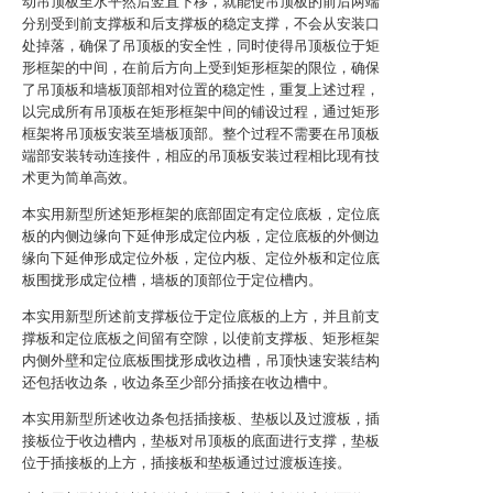
动吊顶板至水平然后竖直下移，就能使吊顶板的前后两端
分别受到前支撑板和后支撑板的稳定支撑，不会从安装口
处掉落，确保了吊顶板的安全性，同时使得吊顶板位于矩
形框架的中间，在前后方向上受到矩形框架的限位，确保
了吊顶板和墙板顶部相对位置的稳定性，重复上述过程，
以完成所有吊顶板在矩形框架中间的铺设过程，通过矩形
框架将吊顶板安装至墙板顶部。整个过程不需要在吊顶板
端部安装转动连接件，相应的吊顶板安装过程相比现有技
术更为简单高效。
本实用新型所述矩形框架的底部固定有定位底板，定位底
板的内侧边缘向下延伸形成定位内板，定位底板的外侧边
缘向下延伸形成定位外板，定位内板、定位外板和定位底
板围拢形成定位槽，墙板的顶部位于定位槽内。
本实用新型所述前支撑板位于定位底板的上方，并且前支
撑板和定位底板之间留有空隙，以使前支撑板、矩形框架
内侧外壁和定位底板围拢形成收边槽，吊顶快速安装结构
还包括收边条，收边条至少部分插接在收边槽中。
本实用新型所述收边条包括插接板、垫板以及过渡板，插
接板位于收边槽内，垫板对吊顶板的底面进行支撑，垫板
位于插接板的上方，插接板和垫板通过过渡板连接。