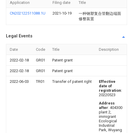
Application
Filing date
Title
CN202122511088.1U
2021-10-19
一种钢塑复合管翻边端面
修整装置
Legal Events
Date
Code
Title
Description
2022-02-18
GR01
Patent grant
2022-02-18
GR01
Patent grant
2022-06-03
TR01
Transfer of patent right
Effective
date of
registration
:
20220523
Address
after
: 404300
plant 2,
immigrant
Ecological
Industrial
Park, Wuyang