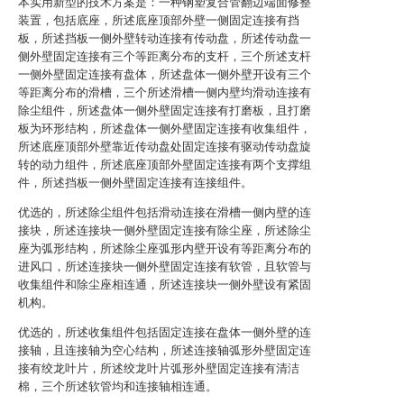
本实用新型的技术方案是：一种钢塑复合管翻边端面修整
装置，包括底座，所述底座顶部外壁一侧固定连接有挡
板，所述挡板一侧外壁转动连接有传动盘，所述传动盘一
侧外壁固定连接有三个等距离分布的支杆，三个所述支杆
一侧外壁固定连接有盘体，所述盘体一侧外壁开设有三个
等距离分布的滑槽，三个所述滑槽一侧内壁均滑动连接有
除尘组件，所述盘体一侧外壁固定连接有打磨板，且打磨
板为环形结构，所述盘体一侧外壁固定连接有收集组件，
所述底座顶部外壁靠近传动盘处固定连接有驱动传动盘旋
转的动力组件，所述底座顶部外壁固定连接有两个支撑组
件，所述挡板一侧外壁固定连接有连接组件。
优选的，所述除尘组件包括滑动连接在滑槽一侧内壁的连
接块，所述连接块一侧外壁固定连接有除尘座，所述除尘
座为弧形结构，所述除尘座弧形内壁开设有等距离分布的
进风口，所述连接块一侧外壁固定连接有软管，且软管与
收集组件和除尘座相连通，所述连接块一侧外壁设有紧固
机构。
优选的，所述收集组件包括固定连接在盘体一侧外壁的连
接轴，且连接轴为空心结构，所述连接轴弧形外壁固定连
接有绞龙叶片，所述绞龙叶片弧形外壁固定连接有清洁
棉，三个所述软管均和连接轴相连通。