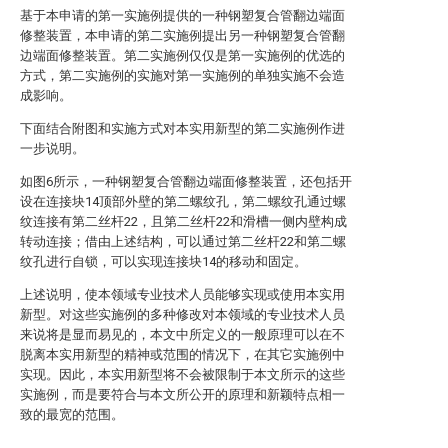
基于本申请的第一实施例提供的一种钢塑复合管翻边端面
修整装置，本申请的第二实施例提出另一种钢塑复合管翻
边端面修整装置。第二实施例仅仅是第一实施例的优选的
方式，第二实施例的实施对第一实施例的单独实施不会造
成影响。
下面结合附图和实施方式对本实用新型的第二实施例作进
一步说明。
如图6所示，一种钢塑复合管翻边端面修整装置，还包括开
设在连接块14顶部外壁的第二螺纹孔，第二螺纹孔通过螺
纹连接有第二丝杆22，且第二丝杆22和滑槽一侧内壁构成
转动连接；借由上述结构，可以通过第二丝杆22和第二螺
纹孔进行自锁，可以实现连接块14的移动和固定。
上述说明，使本领域专业技术人员能够实现或使用本实用
新型。对这些实施例的多种修改对本领域的专业技术人员
来说将是显而易见的，本文中所定义的一般原理可以在不
脱离本实用新型的精神或范围的情况下，在其它实施例中
实现。因此，本实用新型将不会被限制于本文所示的这些
实施例，而是要符合与本文所公开的原理和新颖特点相一
致的最宽的范围。