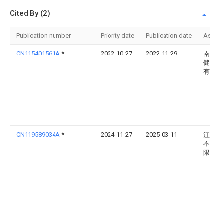
Cited By (2)
Publication number
Priority date
Publication date
Assi
CN115401561A
*
2022-10-27
2022-11-29
南通
健康
有限
CN119589034A
*
2024-11-27
2025-03-11
江苏
不锈
限公