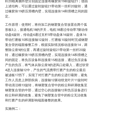
杆20相离侧外壁分别固定连接有橡胶块19和旋钮21；借由
上述结构，可以通过旋转旋钮21带动第一丝杆20旋转，通
过橡胶块19挤压滑槽内壁，实现连接块14和滑槽之间的固
定。
工作原理：使用时，将待加工的钢塑复合管放置在两个弧
形板3上，接通电机18的开关，电机18通过传动带7驱动传
动盘6旋转，传动盘6通过支杆5带动盘体16旋转，盘体16
带动打磨板10和连接轴12旋转，打磨板10旋转时完成钢塑
复合管的端面修整工作，根据实际情况移动连接块14，调
整除尘座9的位置，再通过旋转旋钮21带动第一丝杆20旋
转，通过橡胶块19挤压滑槽内壁，实现连接块14和滑槽之
间的固定，将负压设备和连接座15相连接，通过负压设备
产生的负压，将气体从除尘座9的进风口处吸入，通过软管
4进入连接轴12中，产生的气流携带打磨产生的粉尘最后
被滤板17挡下，实现了对打磨产生的粉尘进行吸附，避免
工作人员患上肺部疾病，连接轴12驱动绞龙叶片11旋转时
带动清洁棉13旋转，将钢塑复合管中的粉尘和碎屑收集至
钢塑复合管的中部，通过空心的连接轴12和负压设备进行
粉尘和碎屑的收集，避免了钢塑复合管中的粉尘无法收集
和打磨产生的碎屑影响端面修整的效果。
实施例二：