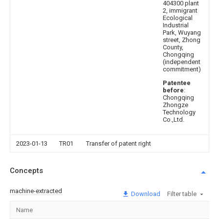
404300 plant
2, immigrant
Ecological
Industrial
Park, Wuyang
street, Zhong
County,
Chongqing
(independent
commitment)
Patentee
before
:
Chongqing
Zhongze
Technology
Co.,Ltd.
2023-01-13
TR01
Transfer of patent right
Concepts
machine-extracted
Download
Filter table
Name