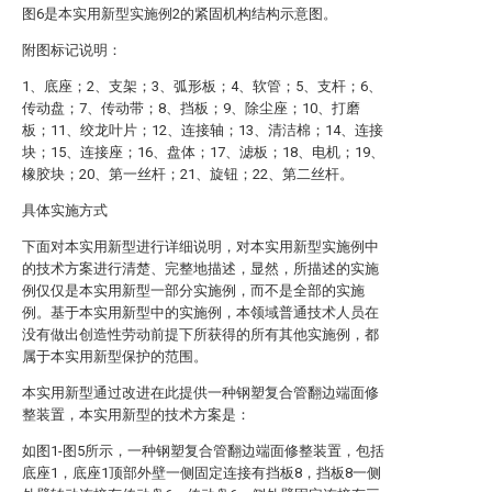
图6是本实用新型实施例2的紧固机构结构示意图。
附图标记说明：
1、底座；2、支架；3、弧形板；4、软管；5、支杆；6、
传动盘；7、传动带；8、挡板；9、除尘座；10、打磨
板；11、绞龙叶片；12、连接轴；13、清洁棉；14、连接
块；15、连接座；16、盘体；17、滤板；18、电机；19、
橡胶块；20、第一丝杆；21、旋钮；22、第二丝杆。
具体实施方式
下面对本实用新型进行详细说明，对本实用新型实施例中
的技术方案进行清楚、完整地描述，显然，所描述的实施
例仅仅是本实用新型一部分实施例，而不是全部的实施
例。基于本实用新型中的实施例，本领域普通技术人员在
没有做出创造性劳动前提下所获得的所有其他实施例，都
属于本实用新型保护的范围。
本实用新型通过改进在此提供一种钢塑复合管翻边端面修
整装置，本实用新型的技术方案是：
如图1-图5所示，一种钢塑复合管翻边端面修整装置，包括
底座1，底座1顶部外壁一侧固定连接有挡板8，挡板8一侧