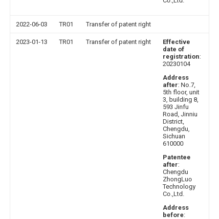
Co.,Ltd.
2022-06-03
TR01
Transfer of patent right
2023-01-13
TR01
Transfer of patent right
Effective
date of
registration
:
20230104
Address
after
: No.7,
5th floor, unit
3, building 8,
593 Jinfu
Road, Jinniu
District,
Chengdu,
Sichuan
610000
Patentee
after
:
Chengdu
ZhongLuo
Technology
Co.,Ltd.
Address
before
: