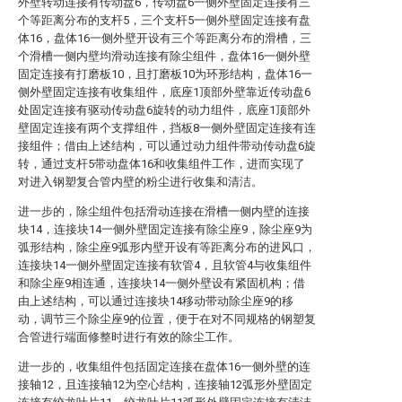
外壁转动连接有传动盘6，传动盘6一侧外壁固定连接有三
个等距离分布的支杆5，三个支杆5一侧外壁固定连接有盘
体16，盘体16一侧外壁开设有三个等距离分布的滑槽，三
个滑槽一侧内壁均滑动连接有除尘组件，盘体16一侧外壁
固定连接有打磨板10，且打磨板10为环形结构，盘体16一
侧外壁固定连接有收集组件，底座1顶部外壁靠近传动盘6
处固定连接有驱动传动盘6旋转的动力组件，底座1顶部外
壁固定连接有两个支撑组件，挡板8一侧外壁固定连接有连
接组件；借由上述结构，可以通过动力组件带动传动盘6旋
转，通过支杆5带动盘体16和收集组件工作，进而实现了
对进入钢塑复合管内壁的粉尘进行收集和清洁。
进一步的，除尘组件包括滑动连接在滑槽一侧内壁的连接
块14，连接块14一侧外壁固定连接有除尘座9，除尘座9为
弧形结构，除尘座9弧形内壁开设有等距离分布的进风口，
连接块14一侧外壁固定连接有软管4，且软管4与收集组件
和除尘座9相连通，连接块14一侧外壁设有紧固机构；借
由上述结构，可以通过连接块14移动带动除尘座9的移
动，调节三个除尘座9的位置，便于在对不同规格的钢塑复
合管进行端面修整时进行有效的除尘工作。
进一步的，收集组件包括固定连接在盘体16一侧外壁的连
接轴12，且连接轴12为空心结构，连接轴12弧形外壁固定