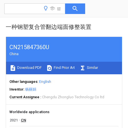
一种钢塑复合管翻边端面修整装置
CN215847360U
China
Download PDF
Find Prior Art
Similar
Other languages
English
Inventor
杨丽娟
Current Assignee
Chengdu Zhongluo Technology Co ltd
Worldwide applications
2021
CN