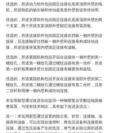
优选的，所述动力组件包括固定连接在底座顶部外壁的电
机，所述电机的输出轴和传动盘弧形外壁套设有传动带。
优选的，所述支撑组件包括固定连接在底座顶部外壁的两
个支架，两个所述支架顶部外壁固定连接有弧形板。
优选的，所述连接组件包括固定连接在挡板一侧外壁的连
接座，且连接轴穿过挡板一侧外壁和连接座构成转动连
接，所述连接座弧形内壁固定连接有滤板。
优选的，所述紧固机构包括开设在连接块一侧外壁的第一
螺纹孔，所述第一螺纹孔通过螺纹连接有第一丝杆，所述
第一丝杆相离侧外壁分别固定连接有橡胶块和旋钮。
优选的，所述紧固机构包括开设在连接块顶部外壁的第二
螺纹孔，所述第二螺纹孔通过螺纹连接有第二丝杆，且第
二丝杆和滑槽一侧内壁构成转动连接。
本实用新型通过改进在此提供一种钢塑复合管翻边端面修
整装置，与现有技术相比，具有如下改进及优点：
其一：本实用新型通过设置的除尘座、软管、连接轴、连
接座和滤板，可以实现在使用时，将负压设备和连接座相
连接，通过负压设备产生的负压，将气体从除尘座的进风