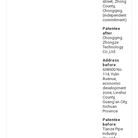
street, Zhong
County,
Chongqing
(independent
commitment)
Patentee
after
:
Chongqing
Zhongze
Technology
Co.,Ltd.
Address
before
:
638500 No.
114, Yulin
Avenue,
economic
development
zone, Linshui
County,
Guang'an City,
Sichuan
Province
Patentee
before
:
Tianze Pipe
Industry