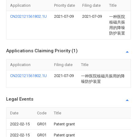
Application
Priority date
Filing date
Title
CN202121561802.1U
2021-07-09
2021-07-09
一种医院
核磁共振
用的降噪
防护装置
Applications Claiming Priority (1)
Application
Filing date
Title
CN202121561802.1U
2021-07-09
一种医院核磁共振用的降
噪防护装置
Legal Events
Date
Code
Title
2022-02-15
GR01
Patent grant
2022-02-15
GR01
Patent grant