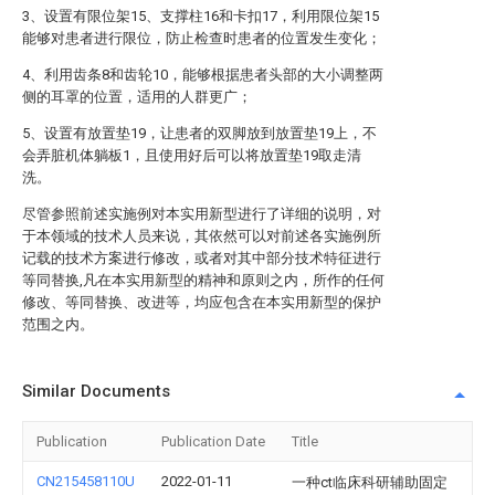
3、设置有限位架15、支撑柱16和卡扣17，利用限位架15
能够对患者进行限位，防止检查时患者的位置发生变化；
4、利用齿条8和齿轮10，能够根据患者头部的大小调整两
侧的耳罩的位置，适用的人群更广；
5、设置有放置垫19，让患者的双脚放到放置垫19上，不
会弄脏机体躺板1，且使用好后可以将放置垫19取走清
洗。
尽管参照前述实施例对本实用新型进行了详细的说明，对
于本领域的技术人员来说，其依然可以对前述各实施例所
记载的技术方案进行修改，或者对其中部分技术特征进行
等同替换,凡在本实用新型的精神和原则之内，所作的任何
修改、等同替换、改进等，均应包含在本实用新型的保护
范围之内。
Similar Documents
Publication
Publication Date
Title
CN215458110U
2022-01-11
一种ct临床科研辅助固定