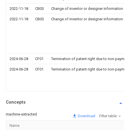
2022-11-18
CB03
Change of inventor or designer information
2022-11-18
CB03
Change of inventor or designer information
2024-06-28
CF01
Termination of patent right due to non-payment
2024-06-28
CF01
Termination of patent right due to non-payment
Concepts
machine-extracted
Download
Filter table
Name