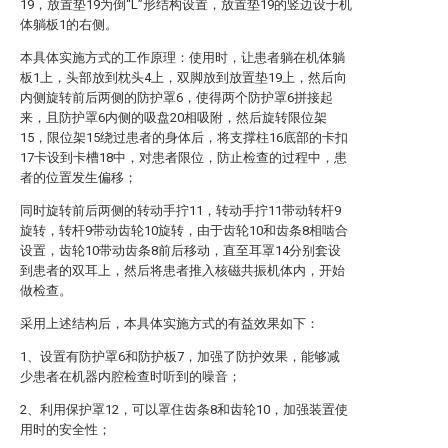
19，放置垫19为倒“L”形结构设置，放置垫19的竖边设于机
体躺板1的右侧。
本具体实施方式的工作原理：使用时，让患者躺在机体躺
板1上，头部放到枕头4上，双脚放到放置垫19上，然后向
内侧旋转前后两侧的防护罩6，使得两个防护罩6拼接起
来，且防护罩6内侧的吸盘20相吸附，然后旋转限位架
15，限位架15绕过患者的身体后，将支撑柱16底部的卡扣
17卡设到卡槽18中，对患者限位，防止检查的过程中，患
者的位置发生偏移；
同时旋转前后两侧的转动手拧11，转动手拧11带动转杆9
旋转，转杆9带动齿轮10旋转，由于齿轮10和齿条8相啮合
设置，齿轮10带动齿条8前后移动，直至耳罩14分别套设
到患者的双耳上，然后将患者推入核磁共振机体内，开始
做检查。
采用上述结构后，本具体实施方式的有益效果如下：
1、设置有防护罩6和防护板7，加强了防护效果，能够减
少患者在机器内腔检查时听到的噪音；
2、利用保护罩12，可以罩住齿条8和齿轮10，加强装置使
用时的安全性；