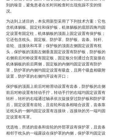
到的噪音，避免患者在长时间检查时出现焦躁不安的情
况。
为达到上述目的，本实用新型采用了下列技术方案：它包
含机体躺板、固定柱和保护板，机体躺板的底部四角均固
定设置有固定柱，机体躺板的顶面上固定设置有保护板；
它还包含枕头、固定板、防护罩、防护板、齿条、转杆、
齿轮、连接块和耳罩；保护板的顶面左侧固定设置有枕
头，保护板的顶面左侧垂直固定设置有防护板，防护板的
右侧前后对称设置有固定板，固定板分别通过合页旋接在
机体躺板的前后两侧，固定板的内侧均固定设置有防护
罩，防护罩的内侧均固定设置有吸盘，且两个吸盘相吸附
设置，防护罩的右侧均开设有开口；
保护板的顶面上前后对称滑动设置有齿条，防护板的左侧
前后对称设置有转动手拧，转动手拧的右端均固定设置有
转杆，转杆的右端通过轴承依次旋接穿过防护板和防护罩
后，固定设置有齿轮，且齿轮和齿条相啮合设置，齿条靠
近枕头的一侧均固定设置有连接块，连接块的另一端均固
定设置有耳罩。
优选地，所述的齿条和齿轮的外部罩设有保护罩，且齿条
相邻于枕头的一端露设在保护罩的内侧，保护罩均固定设