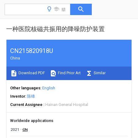
一种医院核磁共振用的降噪防护装置
CN215820918U
China
Download PDF
Find Prior Art
Similar
Other languages
English
Inventor
陈锋
Current Assignee
Hainan General Hospital
Worldwide applications
2021
CN