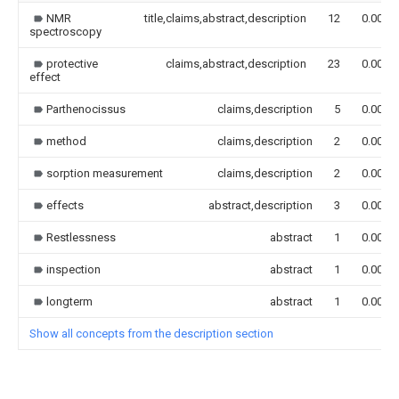
NMR
title,claims,abstract,description
12
0.000
spectroscopy
protective
claims,abstract,description
23
0.000
effect
Parthenocissus
claims,description
5
0.000
method
claims,description
2
0.000
sorption measurement
claims,description
2
0.000
effects
abstract,description
3
0.000
Restlessness
abstract
1
0.000
inspection
abstract
1
0.000
longterm
abstract
1
0.000
Show all concepts from the description section