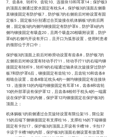
7、齿条8、转杆9、齿轮10、连接块13和耳罩14；保护板3
的顶面左侧通过胶水固定有枕头4，保护板3的顶面左侧垂
直铆接固定有防护板7，防护板7的右侧前后对称设置有固
定板5，固定板5分别通过合页旋接在机体躺板1的前后两
侧，固定板5的内侧均铆接固定有防护罩6，防护罩6的内
侧均铆接固定有吸盘20，且两个吸盘20相吸附设置，防护
罩6的右侧均开设有开口，且开口为弧形设置，使用时患者
的颈部位于开口中；
保护板3的顶面上前后对称滑动设置有齿条8，防护板7的
左侧前后对称设置有转动手拧11，转动手拧11的右端均铆
接固定有转杆9，转杆9的右端通过轴承依次旋接穿过防护
板7和防护罩6后，铆接固定有齿轮10，且齿轮10和齿条8
相啮合设置，齿条8靠近枕头4的一侧均铆接固定有连接块
13，连接块13的内端均铆接固定有耳罩14，齿条8和齿轮
10的外部罩设有保护罩12，且齿条8相邻于枕头4的一端露
设在保护罩12的内侧，保护罩12均铆接固定在保护板3的
顶面上；
机体躺板1的前侧通过合页旋转设置有限位架15，限位架
15的后端下侧铆接固定有支撑柱16，支撑柱16的下端铆接
固定有卡扣17，保护板3的顶面上开设有卡槽18，卡扣17
卡设于卡槽18的内部，保护板3的顶面右侧设置有放置垫