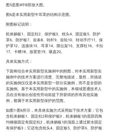
图5是图4中B部放大图。
图6是本实用新型中耳罩的结构示意图。
附图标记说明：
机体躺板1、固定柱2、保护板3、枕头4、固定板5、防护
罩6、防护板7、齿条8、转杆9、齿轮10、转动手拧11、保
护罩12、连接块13、耳罩14、限位架15、支撑柱16、卡扣
17、卡槽18、放置垫19、吸盘20。
具体实施方式：
下面将结合本实用新型实施例中的附图，对本实用新型实
施例中的技术方案进行清楚、完整地描述，显然，所描述
的实施例仅仅是本实用新型一部分实施例，而不是全部的
实施例。基于本实用新型中的实施例，本领域普通技术人
员在没有做出创造性劳动前提下所获得的所有其他实施
例，都属于本实用新型保护的范围。
如图1-图6所示，本具体实施方式采用如下技术方案：它包
含机体躺板1、固定柱2和保护板3，机体躺板1的底部四角
均铆接固定有固定柱2，机体躺板1的顶面上通过胶水固定
有保护板3；它还包含枕头4、固定板5、防护罩6、防护板