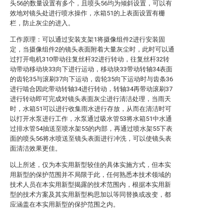
头56的数量设置有多个，且喷头56均为倾斜设置，可以有
效地对镜头处进行喷水操作，水箱51的上表面设置有栅
栏，防止灰尘的进入。
工作原理：可以通过安装支架1将摄像组件2进行安装固
定，当摄像组件2的镜头表面附着大量灰尘时，此时可以通
过打开电机310带动往复丝杆32进行转动，往复丝杆32转
动带动移动块33向下进行运动，移动块33带动转轴34表面
的齿轮35与滚刷37向下运动，齿轮35向下运动时与齿条36
进行啮合因此带动转轴34进行转动，转轴34再带动滚刷37
进行转动即可完成对镜头表面灰尘进行清洁处理，当雨天
时，水箱51可以进行收集雨水进行存放，从而在清洁时可
以打开水泵进行工作，水泵通过吸水管53将水箱51中水通
过排水管54抽送至喷水架55的内部，再通过喷水架55下表
面的喷头56将水喷送至镜头表面进行冲洗，可以使镜头表
面清洁效果更佳。
以上所述，仅为本实用新型较佳的具体实施方式，但本实
用新型的保护范围并不局限于此，任何熟悉本技术领域的
技术人员在本实用新型揭露的技术范围内，根据本实用新
型的技术方案及其实用新型构思加以等同替换或改变，都
应涵盖在本实用新型的保护范围之内。