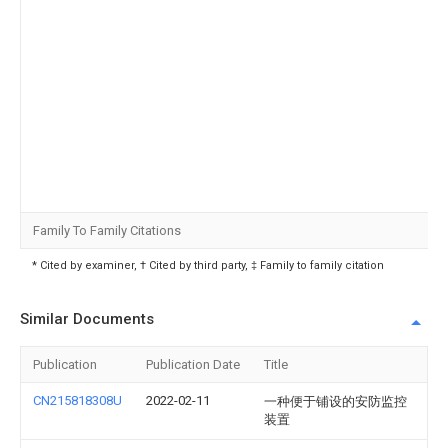
Family To Family Citations
* Cited by examiner, † Cited by third party, ‡ Family to family citation
Similar Documents
Publication
Publication Date
Title
CN215818308U
2022-02-11
一种便于铺设的安防监控
装置