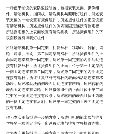
一种便于铺设的安防监控装置，包括安装支架、摄像组
件、清洁机构、挡雨板、清洗机构与照明灯组件，所述安
装支架的一端设置有摄像组件，所述摄像组件的正面设置
有清洁机构，所述摄像组件的侧表面固定连接有挡雨板，
所述挡雨板的上表面设置有清洗机构，所述摄像组件的下
表面设置有照明灯组件；
所述清洁机构第一固定架、往复丝杆、移动块、转轴、齿
轮、齿条、滚刷、第二固定架与滑杆，所述摄像组件的正
面固定连接有第一固定架，所述第一固定架的内部活动连
接有往复丝杆，所述摄像组件的正面且位于第一固定架的
一侧固定连接有第二固定架，所述第二固定架的内部固定
连接有滑杆，所述往复丝杆与滑杆的表面均活动连接有移
动块，所述移动块的侧表面活动连接有转轴，所述转轴的
表面固定连接有齿轮，所述摄像组件的正面且位于第二固
定架的一侧固定连接有齿条，所述转轴的表面且位于齿轮
的一侧固定连接有滚刷，所述第一固定架的上表面固定连
接有电机。
作为本实用新型进一步的方案：所述电机的输出端与往复
丝杆的一端固定连接，所述移动块与往复丝杆螺纹连接。
作为本实用新型进一步的方案：所述齿轮与齿条相互啮