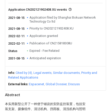
Application CN202121902408.XU events
Application filed by Shanghai Bokuan Network
2021-08-15
Technology Co ltd
Priority to CN202121902408.XU
2021-08-15
Application granted
2022-02-11
Publication of CN215818308U
2022-02-11
Expired - Fee Related
Status
Anticipated expiration
2031-08-15
Info
Cited by (4)
Legal events
Similar documents
Priority and
Related Applications
External links
Espacenet
Global Dossier
Discuss
Abstract
本实用新型公开了一种便于铺设的安防监控装置，包括安
装支架、摄像组件、清洁机构、挡雨板、清洗机构与照明