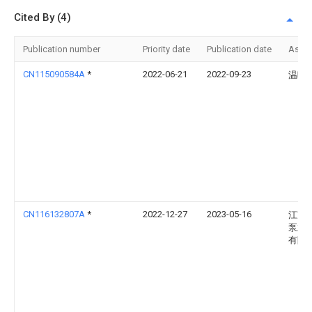
Cited By (4)
Publication number
Priority date
Publication date
Assi
CN115090584A
*
2022-06-21
2022-09-23
温暖
CN116132807A
*
2022-12-27
2023-05-16
江苏
泵业
有限