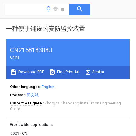
一种便于铺设的安防监控装置
CN215818308U
China
Download PDF
Find Prior Art
Similar
Other languages
English
Inventor
郭文斌
Current Assignee
Khorgos Chaoxiang Installation Engineering
Co ltd
Worldwide applications
2021
CN