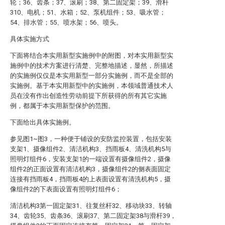
轮；36、齿条；37、滚刷；38、第二固定架；39、滑杆
310、电机；51、水箱；52、泵机组件；53、吸水管；
54、排水管；55、喷水架；56、喷头。
具体实施方式
下面将结合本实用新型实施例中的附图，对本实用新型实
施例中的技术方案进行清楚、完整地描述，显然，所描述
的实施例仅仅是本实用新型一部分实施例，而不是全部的
实施例。基于本实用新型中的实施例，本领域普通技术人
员在没有作出创造性劳动前提下所获得的所有其它实施
例，都属于本实用新型保护的范围。
下面给出具体实施例。
参见图1~图3，一种便于铺设的安防监控装置，包括安装
支架1、摄像组件2、清洁机构3、挡雨板4、清洗机构5与
照明灯组件6，安装支架1的一端设置有摄像组件2，摄像
组件2的正面设置有清洁机构3，摄像组件2的侧表面固定
连接有挡雨板4，挡雨板4的上表面设置有清洗机构5，摄
像组件2的下表面设置有照明灯组件6；
清洁机构3第一固定架31、往复丝杆32、移动块33、转轴
34、齿轮35、齿条36、滚刷37、第二固定架38与滑杆39，