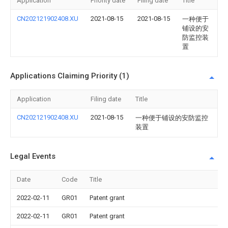
Application
Priority date
Filing date
Title
CN202121902408.XU
2021-08-15
2021-08-15
一种便于
铺设的安
防监控装
置
Applications Claiming Priority (1)
Application
Filing date
Title
CN202121902408.XU
2021-08-15
一种便于铺设的安防监控
装置
Legal Events
Date
Code
Title
2022-02-11
GR01
Patent grant
2022-02-11
GR01
Patent grant