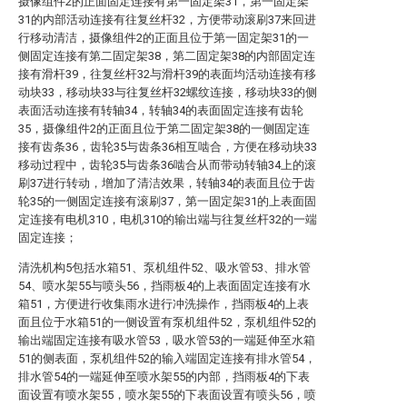
摄像组件2的正面固定连接有第一固定架31，第一固定架
31的内部活动连接有往复丝杆32，方便带动滚刷37来回进
行移动清洁，摄像组件2的正面且位于第一固定架31的一
侧固定连接有第二固定架38，第二固定架38的内部固定连
接有滑杆39，往复丝杆32与滑杆39的表面均活动连接有移
动块33，移动块33与往复丝杆32螺纹连接，移动块33的侧
表面活动连接有转轴34，转轴34的表面固定连接有齿轮
35，摄像组件2的正面且位于第二固定架38的一侧固定连
接有齿条36，齿轮35与齿条36相互啮合，方便在移动块33
移动过程中，齿轮35与齿条36啮合从而带动转轴34上的滚
刷37进行转动，增加了清洁效果，转轴34的表面且位于齿
轮35的一侧固定连接有滚刷37，第一固定架31的上表面固
定连接有电机310，电机310的输出端与往复丝杆32的一端
固定连接；
清洗机构5包括水箱51、泵机组件52、吸水管53、排水管
54、喷水架55与喷头56，挡雨板4的上表面固定连接有水
箱51，方便进行收集雨水进行冲洗操作，挡雨板4的上表
面且位于水箱51的一侧设置有泵机组件52，泵机组件52的
输出端固定连接有吸水管53，吸水管53的一端延伸至水箱
51的侧表面，泵机组件52的输入端固定连接有排水管54，
排水管54的一端延伸至喷水架55的内部，挡雨板4的下表
面设置有喷水架55，喷水架55的下表面设置有喷头56，喷