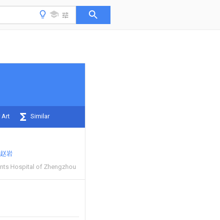
 Art
Similar
赵岩
nts Hospital of Zhengzhou