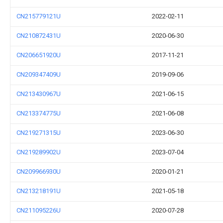
CN215779121U
2022-02-11
CN210872431U
2020-06-30
CN206651920U
2017-11-21
CN209347409U
2019-09-06
CN213430967U
2021-06-15
CN213374775U
2021-06-08
CN219271315U
2023-06-30
CN219289902U
2023-07-04
CN209966930U
2020-01-21
CN213218191U
2021-05-18
CN211095226U
2020-07-28