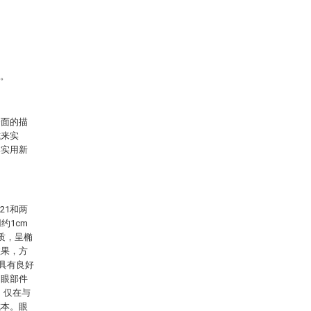
层。
全面的描
式来实
本实用新
21和两
约1cm
质，呈椭
效果，方
，具有良好
，眼部件
，仅在与
成本。眼