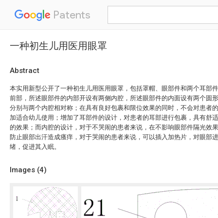
Patents
一种初生儿用医用眼罩
Abstract
本实用新型公开了一种初生儿用医用眼罩，包括罩帽、眼部件和两个耳部
前部，所述眼部件的内部开设有两侧内腔，所述眼部件的内面设有两个圆
分别与两个内腔相对称；在具有良好包裹和限位效果的同时，不会对患者
加适合幼儿使用；增加了耳部件的设计，对患者的耳部进行包裹，具有舒
的效果；而内腔的设计，对于不哭闹的患者来说，在不影响眼部件隔光效
防止眼部出汗造成瘙痒，对于哭闹的患者来说，可以插入加热片，对眼部
绪，促进其入眠。
Images (
4
)