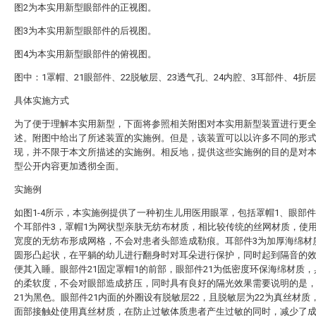
图2为本实用新型眼部件的正视图。
图3为本实用新型眼部件的后视图。
图4为本实用新型眼部件的俯视图。
图中：1罩帽、21眼部件、22脱敏层、23透气孔、24内腔、3耳部件、4折
具体实施方式
为了便于理解本实用新型，下面将参照相关附图对本实用新型装置进行更
述。附图中给出了所述装置的实施例。但是，该装置可以以许多不同的形
现，并不限于本文所描述的实施例。相反地，提供这些实施例的目的是对
型公开内容更加透彻全面。
实施例
如图1-4所示，本实施例提供了一种初生儿用医用眼罩，包括罩帽1、眼部件
个耳部件3，罩帽1为网状型亲肤无纺布材质，相比较传统的丝网材质，使用
宽度的无纺布形成网格，不会对患者头部造成勒痕。耳部件3为加厚海绵材
圆形凸起状，在平躺的幼儿进行翻身时对耳朵进行保护，同时起到隔音的
便其入睡。眼部件21固定罩帽1的前部，眼部件21为低密度环保海绵材质
的柔软度，不会对眼部造成挤压，同时具有良好的隔光效果需要说明的是
21为黑色。眼部件21内面的外圈设有脱敏层22，且脱敏层为22为真丝材质
面部接触处使用真丝材质，在防止过敏体质患者产生过敏的同时，减少了