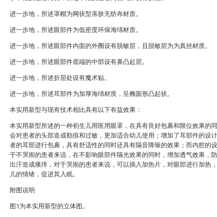
进一步地，所述罩帽为网状型亲肤无纺布材质。
进一步地，所述眼部件为低密度环保海绵材质。
进一步地，所述眼部件内面的外圈设有脱敏层，且脱敏层为为真丝材质。
进一步地，所述眼部件底端的中部设有鼻凸起层。
进一步地，所述折层处设有魔术贴。
进一步地，所述耳部件为加厚海绵材质，呈椭圆形凸起状。
本实用新型与现有技术相比具有以下有益效果：
本实用新型所述的一种初生儿用医用眼罩，在具有良好包裹和限位效果的
会对患者的头部造成勒痕和过敏，更加适合幼儿使用；增加了耳部件的设
者的耳部进行包裹，具有舒适性的同时还具有隔音降噪的效果；而内腔的
于不哭闹的患者来说，在不影响眼部件隔光效果的同时，增加透气效果，
出汗造成瘙痒，对于哭闹的患者来说，可以插入加热片，对眼部进行加热
儿的情绪，促进其入眠。
附图说明
图1为本实用新型的立体图。