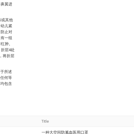
与鼻翼进
布或其他
对幼儿紧
（防止对
设有一组
痒红肿。
，折层4处
，将折层
限于所述
的任何等
，均包含
Title
一种大空间防溅血医用口罩