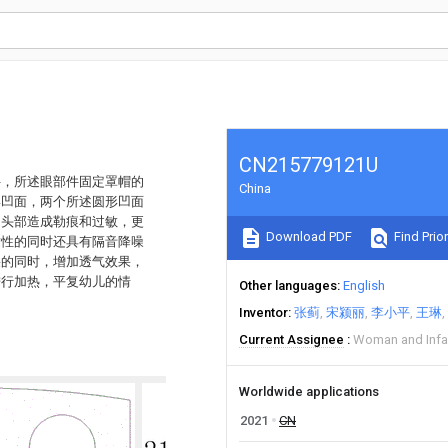
CN215779121U
件，所述眼部件固定罩帽的
China
形凹面，两个所述圆形凹面
的头部造成勒痕和过敏，更
Download PDF
Find Prior
适性的同时还具有隔音降噪
果的同时，增加透气效果，
进行加热，平复幼儿的情
Other languages
English
Inventor
张蓟
宋颍丽
李小平
王琳
Current Assignee
Woman and Infa
Worldwide applications
2021
CN