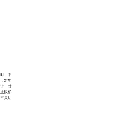
同时，不
计，对患
设计，对
防止眼部
，平复幼