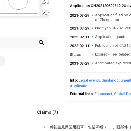
Application CN202120629612.2U e
Application filed by
2021-03-29
of Zhengzhou
Priority to CN202120
2021-03-29
Application granted
2022-02-11
Publication of CN21
2022-02-11
Expired - Fee Related
Status
Anticipated expiratio
2031-03-29
Info
Legal events
Similar documen
Applications
External links
Espacenet
Global Do
Claims
(7)
1.一种初生儿用医用眼罩，包括罩帽（1）、眼部件（