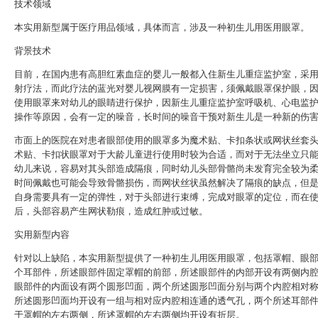
技术领域
本实用新型属于医疗用品领域，具体而言，涉及一种初生儿用医用眼罩。
背景技术
目前，在国内患有高胆红素血症的婴儿一般都入住新生儿重症监护室，采
射疗法，而此疗法的蓝光对婴儿视网膜有一定损害，须佩戴眼罩保护眼，
使用眼罩来对幼儿的眼睛进行保护，因新生儿重症监护室呼吸机、心电监
操作等原因，会有一定的噪音，长时间的噪音干预对新生儿是一种新的伤
市面上的医院在对患者眼部使用的眼罩多为魔术贴、卡扣条状或网状丝套
术贴、卡扣状眼罩对于大龄儿童进行使用时较为合适，而对于无法坐立只
幼儿来说，容易对其头部造成隔痕，同时幼儿头部骨骼尚未发育完全较为
时间佩戴也可能会导致骨骼损伤，而网状丝状虽然解决了隔痕的缺点，但
自身需要具有一定的弹性，对于头部进行束缚，完成对眼罩的定位，而在
后，头部容易产生网状勒痕，造成红肿或过敏。
实用新型内容
针对以上缺陷，本实用新型提供了一种初生儿用医用眼罩，包括罩帽、眼
个耳部件，所述眼部件固定罩帽的前部，所述眼部件的内部开设有两侧内
眼部件的内面设有两个圆形凹面，两个所述圆形凹面分别与两个内腔相对
所述圆形凹面均开设有一组与相对应内腔相连通的透气孔，两个所述耳部
于罩帽的左右两侧，所述罩帽的左右两侧均开设有折层。