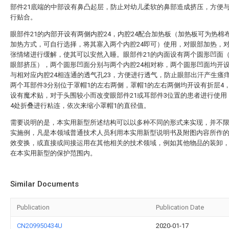
部件21底端的中部设有鼻凸起层，防止对幼儿柔软的鼻部造成挤压，方便
行贴合。
眼部件21的内部开设有两侧内腔24，内腔24配合加热板（加热板可为热棉
加热方式，可自行选择，将其塞入两个内腔24即可）使用，对眼部加热，
张情绪进行缓解，使其可以安然入睡。眼部件21的内面设有两个圆形凹面
眼部挤压），两个圆形凹面分别与两个内腔24相对称，两个圆形凹面均开
与相对应内腔24相连通的透气孔23，方便进行透气，防止眼部出汗产生瘙
两个耳部件3分别位于罩帽1的左右两侧，罩帽1的左右两侧均开设有折层4
设有魔术贴，对于头围较小而改变眼部件21或耳部件3位置的患者进行使用
4处折叠进行粘连，依次来缩小罩帽1的直径值。
需要说明的是，本实用新型所述结构可以以多种不同的形式来实现，并不
实施例，凡是本领域普通技术人员利用本实用新型说明书及附图内容所作
效变换，或直接或间接运用在其他相关的技术领域，例如其他物品的装卸
在本实用新型的保护范围内。
Similar Documents
Publication
Publication Date
CN209950434U
2020-01-17