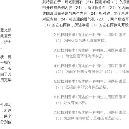
其特征在于：所述眼部件（21）固定罩帽（1）的前
部开设有两侧内腔（24），所述眼部件（21）的内
述圆形凹面分别与两个内腔（24）相对称，两个所
对应内腔（24）相连通的透气孔（23），两个所述
（1）的左右两侧，所述罩帽（1）的左右两侧均开设
用蓝光照
2.如权利要求1所述的一种初生儿用医用眼罩
因此需要
（1）为网状型亲肤无纺布材质。
护、护士
害。
3.如权利要求1所述的一种初生儿用医用眼罩
（21）为低密度环保海绵材质。
头状，魔
能平躺的
4.如权利要求1所述的一种初生儿用医用眼罩
柔软，长
（21）内面的外圈设有脱敏层（22），且脱
是由于其
使用完毕
5.如权利要求1所述的一种初生儿用医用眼罩
（21）底端的中部设有鼻凸起层。
6.如权利要求1所述的一种初生儿用医用眼罩
（4）处设有魔术贴。
部件和两
腔，所述
7.如权利要求1所述的一种初生儿用医用眼罩
称，两个
（3）为加厚海绵材质，呈椭圆形凸起状。
件分别位