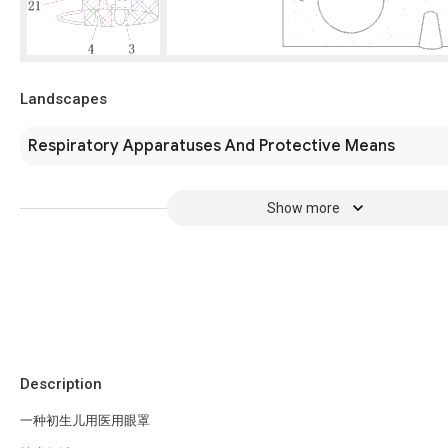
Landscapes
Respiratory Apparatuses And Protective Means
Show more
Description
一种初生儿用医用眼罩