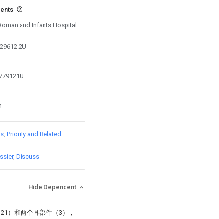
vents
 Woman and Infants Hospital
629612.2U
5779121U
n
ts
Priority and Related
ssier
Discuss
Hide Dependent
21）和两个耳部件（3），