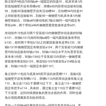
除尘组件9包括与转轴a8一端固定的转盘91，机床本体1内
部底端侧壁开设有滑槽a92，滑槽a92内部滑动连接有刮板
93，刮板93顶端侧壁开设有活动槽94，活动槽94与转盘91
之间铰接有连接板95，刮板93一侧侧壁与机床本体1内侧
侧壁相贴合，转轴a8与驱动电机7输出轴同一端均固定有
带轮a96，两个带轮a96外侧侧壁紧密套接有皮带a97。
传动组件13包括与两个安装箱12内侧侧壁转动连接的转轴
b131，转轴b131与相邻转轴a8同一端均紧固套接有带轮
b132，相邻两个带轮b132之间紧固套接有皮带b133，转
轴b131外侧侧壁固定有锥齿轮a134，两个安装箱12内侧侧
壁均转动连接有转轴c136，转轴c136沿水平方向贯穿至机
床本体1内部，转轴c136位于安装箱12内部的一侧侧壁紧
密套接有锥齿轮b135，锥齿轮b135与锥齿轮a134啮合连
接，转轴c136另一端固定有扇叶137。
集尘组件11包括与底座5内部开设的放置槽111，底板6顶
端侧壁开设有滑槽b112，滑槽b112内部滑动连接有集尘盒
113，集尘盒113位于通槽10正下方，集尘盒113一侧侧壁
固定有把手a114，具体的，通过集尘盒113位于通槽10正
下方设置，达到对残屑收集的更佳全面的作用，同时也避
免出现残屑溅落至别处的情况。
其中一个转轴a8远离转盘91的一端固定有直齿轮a14，直