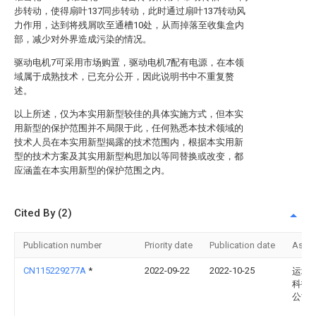
步转动，使得扇叶137同步转动，此时通过扇叶137转动风
力作用，达到将残屑吹至通槽10处，从而掉落至收集盒内
部，减少对外界造成污染的情况。
驱动电机7可采用市场购置，驱动电机7配有电源，在本领
域属于成熟技术，已充分公开，因此说明书中不重复赘
述。
以上所述，仅为本实用新型较佳的具体实施方式，但本实
用新型的保护范围并不局限于此，任何熟悉本技术领域的
技术人员在本实用新型揭露的技术范围内，根据本实用新
型的技术方案及其实用新型构思加以等同替换或改变，都
应涵盖在本实用新型的保护范围之内。
Cited By (2)
Publication number
Priority date
Publication date
Assi
CN115229277A
*
2022-09-22
2022-10-25
运城
科技
公司