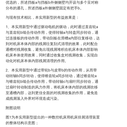
优选的，所述挡板a与挡板b外侧侧壁均开设与多个呈对称
分布的通孔，所述挡板a外侧侧壁固定有把手b。
与现有技术相比，本实用新型的有益效果是：
1、本实用新型中通过驱动电机的驱动，此时通过直齿轮a
与直齿轮b啮合传动作用，使得转轴a与转盘同步转动，通
过连接板的传动作用，带动刮板在滑槽a内部往复移动，达
到对机床本体内部的残屑往复刮式清理的效果，此时配合
通槽对残屑收集，避免出现残屑堆积在机床本体内部影响
机床本体使用效果，同时通过收集盒对残屑收集，实现自
动化对机床本体内部残屑清理的作用。
2、本实用新型中通过带轮b与皮带b的传动作用，从而带
动转轴b同步转动，使得锥齿轮a同步转动，通过锥齿轮a
与锥齿轮b啮合传动作用，带动转轴c与扇叶同步转动，通
过扇叶转动制造的风力作用，将机床本体内部的残屑吹移
至通槽内部，达到更佳全面的对残屑收集的作用，避免造
成残屑落入外界对环境造成污染。
附图说明
图1为本实用新型提出的一种数控机床用机床排屑清理装置
的整体结构示意图；