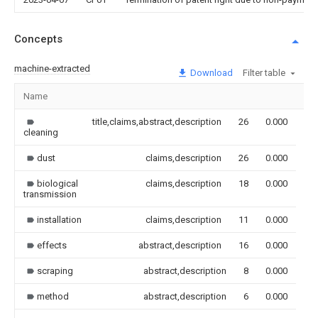
Concepts
machine-extracted
Download
Filter table
Name
Im
title,claims,abstract,description
26
0.000
cleaning
dust
claims,description
26
0.000
biological
claims,description
18
0.000
transmission
installation
claims,description
11
0.000
effects
abstract,description
16
0.000
scraping
abstract,description
8
0.000
method
abstract,description
6
0.000