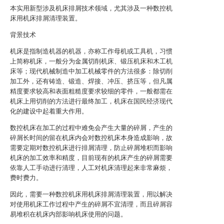
本实用新型涉及机床排屑技术领域，尤其涉及一种数控机
床用机床排屑清理装置。
背景技术
机床是指制造机器的机器，亦称工作母机或工具机，习惯
上简称机床，一般分为金属切削机床、锻压机床和木工机
床等；现代机械制造中加工机械零件的方法很多：除切削
加工外，还有铸造、锻造、焊接、冲压、挤压等，但凡属
精度要求较高和表面粗糙度要求较细的零件，一般都需在
机床上用切削的方法进行最终加工，机床在国民经济现代
化的建设中起着重大作用。
数控机床在加工的过程中难免会产生大量的碎屑，产生的
碎屑长时间的留在机床内会对数控机床本身造成影响，故
需要定期对数控机床进行排屑清理，防止碎屑堆积而影响
机床的加工效率和精度，目前现有的机床产生的碎屑需要
依靠人工手动进行清理，人工对机床清理起来非常麻烦，
费时费力。
因此，需要一种数控机床用机床排屑清理装置，用以解决
对使用机床工作过程中产生的碎屑不宜清理，而且碎屑容
易堆积在机床内部影响机床使用的问题。