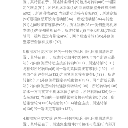
置，其特征在于，所述除尘组件(9)包括与转轴a(8)一端固
定的转盘(91)，所述机床本体(1)内部底端侧壁开设有滑槽
a(92)，所述滑槽a(92)内部滑动连接有刮板(93)，所述刮板
(93)顶端侧壁开设有活动槽(94)，所述活动槽(94)与转盘
(91)之间铰接有连接板(95)，所述刮板(93)一侧侧壁与机床
本体(1)内侧侧壁相贴合，所述转轴a(8)与驱动电机(7)输出
轴同一端均固定有带轮a(96)，两个所述带轮a(96)外侧侧
壁紧密套接有皮带a(97)。
3.根据权利要求1所述的一种数控机床用机床排屑清理装
置，其特征在于，所述传动组件(13)包括与两个所述安装
箱(12)内侧侧壁转动连接的转轴b(131)，所述转轴b(131)
与相邻所述转轴a(8)同一端均紧固套接有带轮b(132)，相
邻两个所述带轮b(132)之间紧固套接有皮带b(133)，所述
转轴b(131)外侧侧壁固定有锥齿轮a(134)，两个所述安装
箱(12)内侧侧壁均转动连接有转轴c(136)，所述转轴c(136)
沿水平方向贯穿至机床本体(1)内部，所述转轴c(136)位于
安装箱(12)内部的一侧侧壁紧密套接有锥齿轮b(135)，所
述锥齿轮b(135)与锥齿轮a(134)啮合连接，所述转轴
c(136)另一端固定有扇叶(137)。
4.根据权利要求1所述的一种数控机床用机床排屑清理装
置，其特征在于，所述集尘组件(11)包括与底座(5)内部开