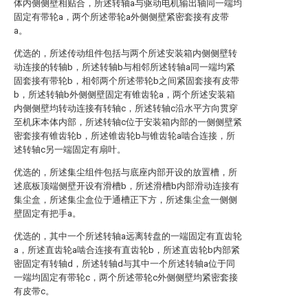
体内侧侧壁相贴合，所述转轴a与驱动电机输出轴同一端均
固定有带轮a，两个所述带轮a外侧侧壁紧密套接有皮带
a。
优选的，所述传动组件包括与两个所述安装箱内侧侧壁转
动连接的转轴b，所述转轴b与相邻所述转轴a同一端均紧
固套接有带轮b，相邻两个所述带轮b之间紧固套接有皮带
b，所述转轴b外侧侧壁固定有锥齿轮a，两个所述安装箱
内侧侧壁均转动连接有转轴c，所述转轴c沿水平方向贯穿
至机床本体内部，所述转轴c位于安装箱内部的一侧侧壁紧
密套接有锥齿轮b，所述锥齿轮b与锥齿轮a啮合连接，所
述转轴c另一端固定有扇叶。
优选的，所述集尘组件包括与底座内部开设的放置槽，所
述底板顶端侧壁开设有滑槽b，所述滑槽b内部滑动连接有
集尘盒，所述集尘盒位于通槽正下方，所述集尘盒一侧侧
壁固定有把手a。
优选的，其中一个所述转轴a远离转盘的一端固定有直齿轮
a，所述直齿轮a啮合连接有直齿轮b，所述直齿轮b内部紧
密固定有转轴d，所述转轴d与其中一个所述转轴a位于同
一端均固定有带轮c，两个所述带轮c外侧侧壁均紧密套接
有皮带c。