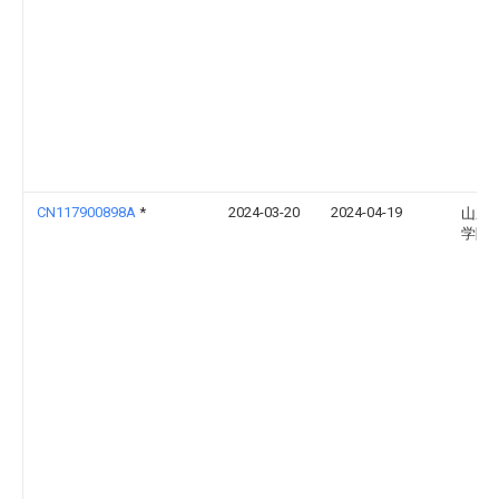
CN117900898A
*
2024-03-20
2024-04-19
山东
学院