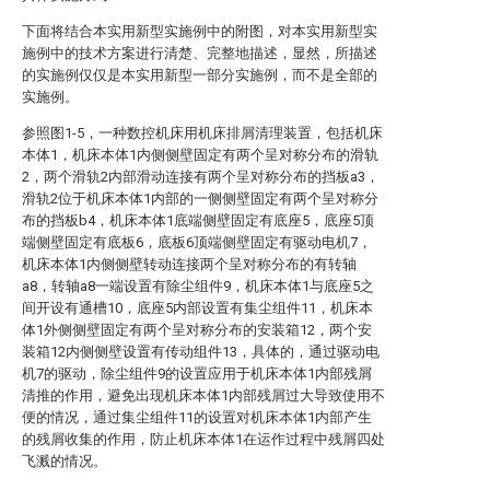
下面将结合本实用新型实施例中的附图，对本实用新型实
施例中的技术方案进行清楚、完整地描述，显然，所描述
的实施例仅仅是本实用新型一部分实施例，而不是全部的
实施例。
参照图1-5，一种数控机床用机床排屑清理装置，包括机床
本体1，机床本体1内侧侧壁固定有两个呈对称分布的滑轨
2，两个滑轨2内部滑动连接有两个呈对称分布的挡板a3，
滑轨2位于机床本体1内部的一侧侧壁固定有两个呈对称分
布的挡板b4，机床本体1底端侧壁固定有底座5，底座5顶
端侧壁固定有底板6，底板6顶端侧壁固定有驱动电机7，
机床本体1内侧侧壁转动连接两个呈对称分布的有转轴
a8，转轴a8一端设置有除尘组件9，机床本体1与底座5之
间开设有通槽10，底座5内部设置有集尘组件11，机床本
体1外侧侧壁固定有两个呈对称分布的安装箱12，两个安
装箱12内侧侧壁设置有传动组件13，具体的，通过驱动电
机7的驱动，除尘组件9的设置应用于机床本体1内部残屑
清推的作用，避免出现机床本体1内部残屑过大导致使用不
便的情况，通过集尘组件11的设置对机床本体1内部产生
的残屑收集的作用，防止机床本体1在运作过程中残屑四处
飞溅的情况。