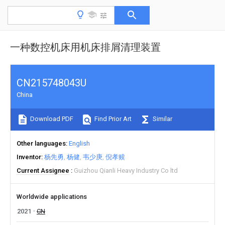
一种数控机床用机床排屑清理装置
CN215748043U
China
Download PDF
Find Prior Art
Similar
Other languages
English
Inventor
杨先勇
杨健
韦少庚
倪孝赎
Current Assignee
Guizhou Qianli Heavy Industry Co ltd
Worldwide applications
2021
CN