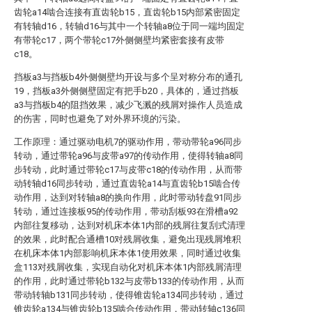
齿轮a14啮合连接有直齿轮b15，直齿轮b15内部紧密固定
有转轴d16，转轴d16与其中一个转轴a8位于同一端均固定
有带轮c17，两个带轮c17外侧侧壁均紧密套接有皮带
c18。
挡板a3与挡板b4外侧侧壁均开设与多个呈对称分布的通孔
19，挡板a3外侧侧壁固定有把手b20，具体的，通过挡板
a3与挡板b4的阻挡效果，减少飞溅的残屑对操作人员造成
的伤害，同时也避免了对外界环境的污染。
工作原理：通过驱动电机7的驱动作用，带动带轮a96同步
转动，通过带轮a96与皮带a97的传动作用，使得转轴a8同
步转动，此时通过带轮c17与皮带c18的传动作用，从而带
动转轴d16同步转动，通过直齿轮a14与直齿轮b15啮合传
动作用，达到对转轴a8的换向作用，此时带动转盘91同步
转动，通过连接板95的传动作用，带动刮板93在滑槽a92
内部往复移动，达到对机床本体1内部的残屑往复刮式清理
的效果，此时配合通槽10对残屑收集，避免出现残屑堆积
在机床本体1内部影响机床本体1使用效果，同时通过收集
盒113对残屑收集，实现自动化对机床本体1内部残屑清理
的作用，此时通过带轮b132与皮带b133的传动作用，从而
带动转轴b131同步转动，使得锥齿轮a134同步转动，通过
锥齿轮a134与锥齿轮b135啮合传动作用，带动转轴c136同