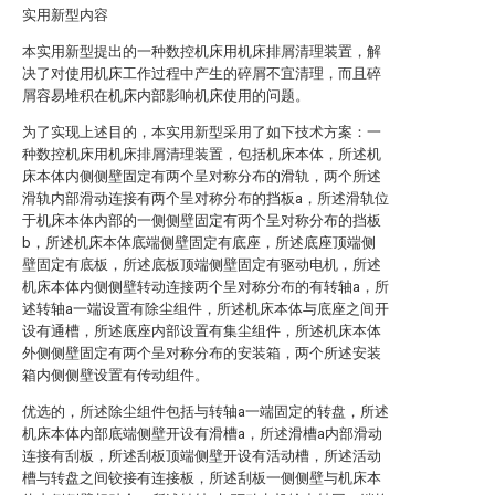
实用新型内容
本实用新型提出的一种数控机床用机床排屑清理装置，解
决了对使用机床工作过程中产生的碎屑不宜清理，而且碎
屑容易堆积在机床内部影响机床使用的问题。
为了实现上述目的，本实用新型采用了如下技术方案：一
种数控机床用机床排屑清理装置，包括机床本体，所述机
床本体内侧侧壁固定有两个呈对称分布的滑轨，两个所述
滑轨内部滑动连接有两个呈对称分布的挡板a，所述滑轨位
于机床本体内部的一侧侧壁固定有两个呈对称分布的挡板
b，所述机床本体底端侧壁固定有底座，所述底座顶端侧
壁固定有底板，所述底板顶端侧壁固定有驱动电机，所述
机床本体内侧侧壁转动连接两个呈对称分布的有转轴a，所
述转轴a一端设置有除尘组件，所述机床本体与底座之间开
设有通槽，所述底座内部设置有集尘组件，所述机床本体
外侧侧壁固定有两个呈对称分布的安装箱，两个所述安装
箱内侧侧壁设置有传动组件。
优选的，所述除尘组件包括与转轴a一端固定的转盘，所述
机床本体内部底端侧壁开设有滑槽a，所述滑槽a内部滑动
连接有刮板，所述刮板顶端侧壁开设有活动槽，所述活动
槽与转盘之间铰接有连接板，所述刮板一侧侧壁与机床本