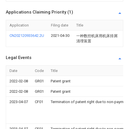
Applications Claiming Priority (1)
Application
Filing date
Title
CN202120933642.2U
2021-04-30
一种数控机床用机床排屑
清理装置
Legal Events
Date
Code
Title
2022-02-08
GR01
Patent grant
2022-02-08
GR01
Patent grant
2023-04-07
CF01
Termination of patent right due to non-payment
2023-04-07
CF01
Termination of patent right due to non-payment