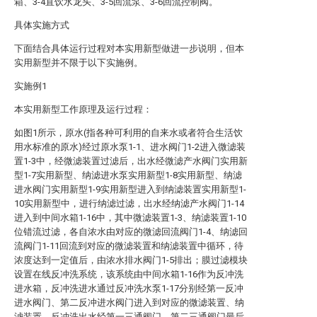
箱、3-4直饮水龙头、3-5回流泵、3-6回流控制阀。
具体实施方式
下面结合具体运行过程对本实用新型做进一步说明，但本
实用新型并不限于以下实施例。
实施例1
本实用新型工作原理及运行过程：
如图1所示，原水(指各种可利用的自来水或者符合生活饮
用水标准的原水)经过原水泵1-1、进水阀门1-2进入微滤装
置1-3中，经微滤装置过滤后，出水经微滤产水阀门实用新
型1-7实用新型、纳滤进水泵实用新型1-8实用新型、纳滤
进水阀门实用新型1-9实用新型进入到纳滤装置实用新型1-
10实用新型中，进行纳滤过滤，出水经纳滤产水阀门1-14
进入到中间水箱1-16中，其中微滤装置1-3、纳滤装置1-10
位错流过滤，各自浓水由对应的微滤回流阀门1-4、纳滤回
流阀门1-11回流到对应的微滤装置和纳滤装置中循环，待
浓度达到一定值后，由浓水排水阀门1-5排出；膜过滤模块
设置在线反冲洗系统，该系统由中间水箱1-16作为反冲洗
进水箱，反冲洗进水通过反冲洗水泵1-17分别经第一反冲
进水阀门、第二反冲进水阀门进入到对应的微滤装置、纳
滤装置，反冲洗出水经第一三通阀门、第二三通阀门最后