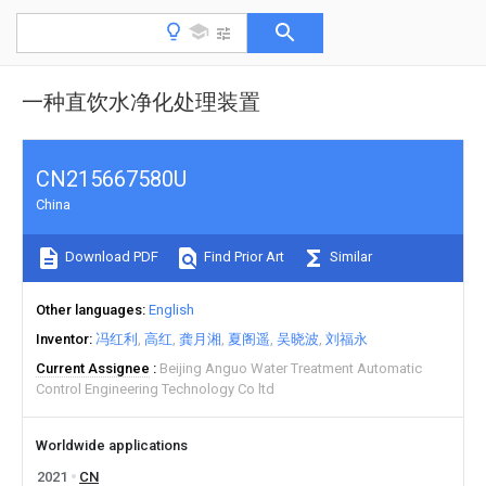
一种直饮水净化处理装置
CN215667580U
China
Download PDF
Find Prior Art
Similar
Other languages
English
Inventor
冯红利
高红
龚月湘
夏阁遥
吴晓波
刘福永
Current Assignee
Beijing Anguo Water Treatment Automatic
Control Engineering Technology Co ltd
Worldwide applications
2021
CN