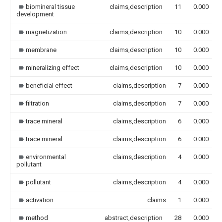
biomineral tissue
claims,description
11
0.000
development
magnetization
claims,description
10
0.000
membrane
claims,description
10
0.000
mineralizing effect
claims,description
10
0.000
beneficial effect
claims,description
7
0.000
filtration
claims,description
7
0.000
trace mineral
claims,description
6
0.000
trace mineral
claims,description
6
0.000
environmental
claims,description
4
0.000
pollutant
pollutant
claims,description
4
0.000
activation
claims
1
0.000
method
abstract,description
28
0.000