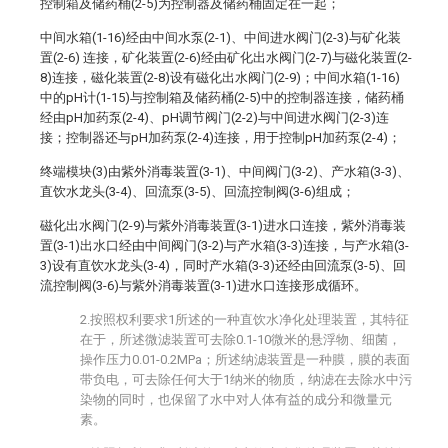
控制箱及储药桶(2-5)为控制器及储药桶固定在一起；
中间水箱(1-16)经由中间水泵(2-1)、中间进水阀门(2-3)与矿化装
置(2-6) 连接，矿化装置(2-6)经由矿化出水阀门(2-7)与磁化装置(2-
8)连接，磁化装置(2-8)设有磁化出水阀门(2-9)；中间水箱(1-16)
中的pH计(1-15)与控制箱及储药桶(2-5)中的控制器连接，储药桶
经由pH加药泵(2-4)、pH调节阀门(2-2)与中间进水阀门(2-3)连
接；控制器还与pH加药泵(2-4)连接，用于控制pH加药泵(2-4)；
终端模块(3)由紫外消毒装置(3-1)、中间阀门(3-2)、产水箱(3-3)、
直饮水龙头(3-4)、回流泵(3-5)、回流控制阀(3-6)组成；
磁化出水阀门(2-9)与紫外消毒装置(3-1)进水口连接，紫外消毒装
置(3-1)出水口经由中间阀门(3-2)与产水箱(3-3)连接，与产水箱(3-
3)设有直饮水龙头(3-4)，同时产水箱(3-3)还经由回流泵(3-5)、回
流控制阀(3-6)与紫外消毒装置(3-1)进水口连接形成循环。
2.按照权利要求1所述的一种直饮水净化处理装置，其特征
在于，所述微滤装置可去除0.1-10微米的悬浮物、细菌，
操作压力0.01-0.2MPa；所述纳滤装置是一种膜，膜的表面
带负电，可去除任何大于1纳米的物质，纳滤在去除水中污
染物的同时，也保留了水中对人体有益的成分和微量元
素。