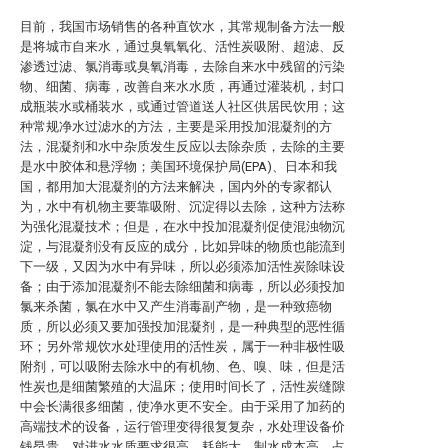
目前，我国市场销售的各种直饮水，其常规制备方法一般
是将城市自来水，通过臭氧氧化、活性炭吸附、超滤、反
渗透过滤、氯消毒或臭氧消毒，去除自来水中残留的污染
物、细菌、病毒，改善自来水水质，再通过灌装机，封口
成瓶装水或桶装水，或通过管道送人社区供居民饮用；这
种常规净水过滤水的方法，主要是采用投加混凝剂的方
法，混凝剂和水中杂质发生反应以去除杂质，去除的主要
是水中胶体和悬浮物；美国环境保护局(EPA)、日本和我
国，都用加大混凝剂的方法来解决，国内外的专家都认
为，水中有机物主要靠吸附、沉淀得以去除，这种方法称
为强化混凝技术；但是，在水中投加混凝剂促使混浊物沉
淀，与混凝剂没有反应的成分，比如异味的物质也能流到
下一级，又因为水中有异味，所以必须添加活性炭除味设
备；由于添加混凝剂不能去除细菌和病毒，所以必须投加
氯来杀菌，氯在水中又产生消毒副产物，是一种致癌物
质，所以必须又要加强投加混凝剂，是一种典型的恶性循
环；另外常规饮水处理使用的活性炭，属于一种非极性吸
附剂，可以吸附去除水中的有机物、色、嗅、味，但是活
性炭也是细菌繁殖的大温床；使用时间长了，活性炭缝隙
中会长满很多细菌，使净水更不安全。由于采用了加药的
高端技术的设备，运行管理变得很复复杂，水处理设备价
钱昂贵，对进水水质要求很高，耗能大，制水成本高，占