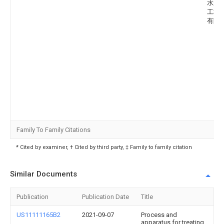
水道
工程
有限
Family To Family Citations
* Cited by examiner, † Cited by third party, ‡ Family to family citation
Similar Documents
Publication
Publication Date
Title
US11111165B2
2021-09-07
Process and
apparatus for treating