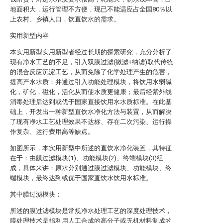
地面积大，运行管理不方便，现已不能适应占全国80％以
上农村、乡镇人口，饮直饮水的需求。
实用新型内容
本实用新型实用新型者经过长期的探索研究，充分分析了
现有净水工艺的不足，引入双膜过滤(微滤+纳滤)取代传统
的混合反应沉淀工艺，从而免除了化学处理产生的危害，
提高产水水质；并通过引入功能处理模块，将饮用水弱碱
化，矿化，磁化，活化从而使水质更健康；最后经紫外线
消毒处理后达到或优于国家直接饮用水水质标准。在此基
础上，开发出一种新型直饮水净化方法与装置，从而解决
了现有净水工艺处理效果不达标、存在二次污染、运行操
作复杂、运行费用高等缺点。
如图所示，本实用新型中所述的直饮水净化装置，其特征
在于：由膜过滤模块(1)、功能模块(2)、终端模块(3)组
成，具体来讲：原水分别通过膜过滤模块、功能模块、终
端模块，最终达到或优于国家直饮水饮用水标准。
其中膜过滤模块：
所述的膜过滤模块是常规净水处理工艺的深度处理技术，
膜处理技术是指利用人工合成的高分子或无机材料制成的