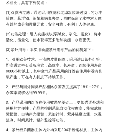
术相比，具有下列优点：
(1)双膜法过滤：通过采用微滤和纳滤双膜法过滤，将水中
胶体、悬浮物、细菌和病毒去除，同时保留了水中对人体
有益的成分和微量元素，安全可靠，有利于人体健康。
(2)功能处理：引入功能模块(弱碱化、矿化、磁化)，将水
活化，能量化，使水获得更多附加功能，水质更优。
(3)紫外消毒：本实用新型紫外消毒产品的优势如下：
1、引用欧美技术、一流的质量保障：采用进口紫外灯管，
即高透过率石英玻璃管，高效率、长寿命，连续使用寿命
9000小时以上，其中空气产品采用的灯管在使用中没有臭
氧产生，可在有人状态下持续工作。
2、产品与国外同类产品相比杀菌强度提高了18％—27％，
杀菌率能够达到99.99％。
3、产品采用的灯管在使用效果的基础上，更加强调外观和
使用的方便性，产品的控制系统自动化程度高，能完成故
障报警、自动声光报警，累加计时、紫外强度监测、水温
监测、时间累计、紫外监控等功能。
4、紫外线杀菌器主体内外均采用304不锈钢材质，主体内