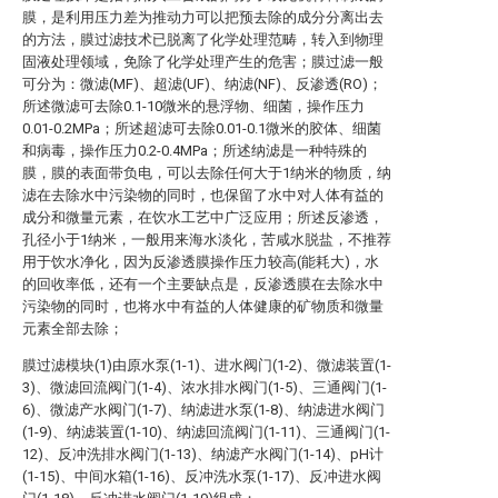
膜，是利用压力差为推动力可以把预去除的成分分离出去
的方法，膜过滤技术已脱离了化学处理范畴，转入到物理
固液处理领域，免除了化学处理产生的危害；膜过滤一般
可分为：微滤(MF)、超滤(UF)、纳滤(NF)、反渗透(RO)；
所述微滤可去除0.1-10微米的悬浮物、细菌，操作压力
0.01-0.2MPa；所述超滤可去除0.01-0.1微米的胶体、细菌
和病毒，操作压力0.2-0.4MPa；所述纳滤是一种特殊的
膜，膜的表面带负电，可以去除任何大于1纳米的物质，纳
滤在去除水中污染物的同时，也保留了水中对人体有益的
成分和微量元素，在饮水工艺中广泛应用；所述反渗透，
孔径小于1纳米，一般用来海水淡化，苦咸水脱盐，不推荐
用于饮水净化，因为反渗透膜操作压力较高(能耗大)，水
的回收率低，还有一个主要缺点是，反渗透膜在去除水中
污染物的同时，也将水中有益的人体健康的矿物质和微量
元素全部去除；
膜过滤模块(1)由原水泵(1-1)、进水阀门(1-2)、微滤装置(1-
3)、微滤回流阀门(1-4)、浓水排水阀门(1-5)、三通阀门(1-
6)、微滤产水阀门(1-7)、纳滤进水泵(1-8)、纳滤进水阀门
(1-9)、纳滤装置(1-10)、纳滤回流阀门(1-11)、三通阀门(1-
12)、反冲洗排水阀门(1-13)、纳滤产水阀门(1-14)、pH计
(1-15)、中间水箱(1-16)、反冲洗水泵(1-17)、反冲进水阀