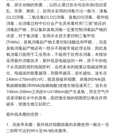
毒、原生动物的孢囊…，以防止通过饮水传染疾病(包括霍
乱、伤寒、痢疾…)，饮用水采用的消毒方法一般为：液氯
(CL2)消毒、二氧化氯(CLO2)消毒、臭氧(O3)消毒、紫外线
消毒；在消毒过程中往往会产生具有毒性和“三致”效应的
消毒副产物，所以氯和臭氧消毒一定要控制消毒副产物的
浓度，对于氯消毒，饮用水水质主要控制三氯甲烷
(THMs)，臭氧消毒副产物主要控制溴酸盐和甲醛…，但是
臭氧消毒副产物还有一部分不能被常规处理去除，因此臭
氧消毒只能用于工业用水，不能用于饮用水消毒；本模块
采用紫外消毒技术，紫外线是电磁波的一种，原子中的电
子从高能阶跳到低能阶时，会把多余的能量以电磁波释放
出。电磁波的能量越强，则频率越高，波长越短。波长在
240nm-270nm的UVC，能直接破坏细菌、病毒的DNA(脱
氧核糖核酸)和RNA(核糖核酸)使微生物迅速死亡。波长在
100nm-200nm之间的V-UV185nm能产生臭氧，而在空气中
或者溶解在水中的臭氧，能把微生物的细胞壁以氧化作用
破坏，使微生物立刻死亡。
紫外线杀菌的优势：
1、高效率杀菌：紫外线对细菌病毒的杀菌使用一般在一至
二秒即可达到99％至99.9的杀菌率。