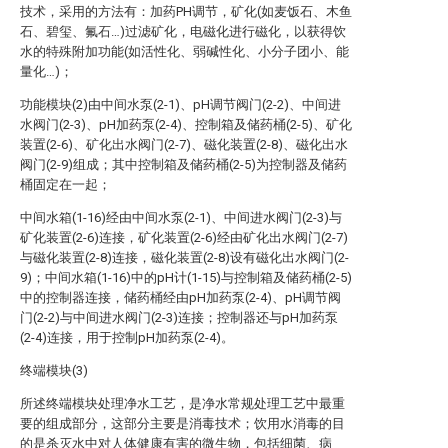
技术，采用的方法有：加药PH调节，矿化(如麦饭石、木鱼
石、碧玺、氟石…)过滤矿化，电磁化进行磁化，以获得饮
水的特殊附加功能(如活性化、弱碱性化、小分子团小、能
量化…)；
功能模块(2)由中间水泵(2-1)、pH调节阀门(2-2)、中间进
水阀门(2-3)、pH加药泵(2-4)、控制箱及储药桶(2-5)、矿化
装置(2-6)、矿化出水阀门(2-7)、磁化装置(2-8)、磁化出水
阀门(2-9)组成；其中控制箱及储药桶(2-5)为控制器及储药
桶固定在一起；
中间水箱(1-16)经由中间水泵(2-1)、中间进水阀门(2-3)与
矿化装置(2-6)连接，矿化装置(2-6)经由矿化出水阀门(2-7)
与磁化装置(2-8)连接，磁化装置(2-8)设有磁化出水阀门(2-
9)；中间水箱(1-16)中的pH计(1-15)与控制箱及储药桶(2-5)
中的控制器连接，储药桶经由pH加药泵(2-4)、pH调节阀
门(2-2)与中间进水阀门(2-3)连接；控制器还与pH加药泵
(2-4)连接，用于控制pH加药泵(2-4)。
终端模块(3)
所述终端模块处理净水工艺，是净水常规处理工艺中最重
要的组成部分，这部分主要是消毒技术；饮用水消毒的目
的是杀灭水中对人体健康有害的微生物，包括细菌、病