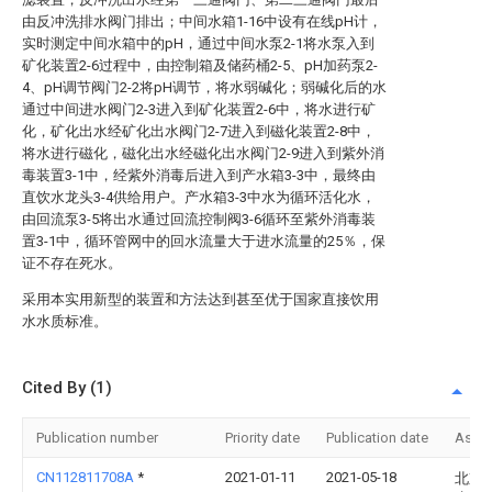
由反冲洗排水阀门排出；中间水箱1-16中设有在线pH计，
实时测定中间水箱中的pH，通过中间水泵2-1将水泵入到
矿化装置2-6过程中，由控制箱及储药桶2-5、pH加药泵2-
4、pH调节阀门2-2将pH调节，将水弱碱化；弱碱化后的水
通过中间进水阀门2-3进入到矿化装置2-6中，将水进行矿
化，矿化出水经矿化出水阀门2-7进入到磁化装置2-8中，
将水进行磁化，磁化出水经磁化出水阀门2-9进入到紫外消
毒装置3-1中，经紫外消毒后进入到产水箱3-3中，最终由
直饮水龙头3-4供给用户。产水箱3-3中水为循环活化水，
由回流泵3-5将出水通过回流控制阀3-6循环至紫外消毒装
置3-1中，循环管网中的回水流量大于进水流量的25％，保
证不存在死水。
采用本实用新型的装置和方法达到甚至优于国家直接饮用
水水质标准。
Cited By (1)
Publication number
Priority date
Publication date
Assi
CN112811708A
*
2021-01-11
2021-05-18
北京