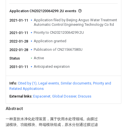
Application CN202120064299.2U events
Application filed by Beijing Anguo Water Treatment
2021-01-11
Automatic Control Engineering Technology Co ltd
Priority to CN202120064299.2U
2021-01-11
Application granted
2022-01-28
Publication of CN215667580U
2022-01-28
Active
Status
Anticipated expiration
2031-01-11
Info
Cited by (1)
Legal events
Similar documents
Priority and
Related Applications
External links
Espacenet
Global Dossier
Discuss
Abstract
一种直饮水净化处理装置，属于饮用水处理领域。由膜过
滤模块、功能模块、终端模块组成，原水分别通过膜过滤