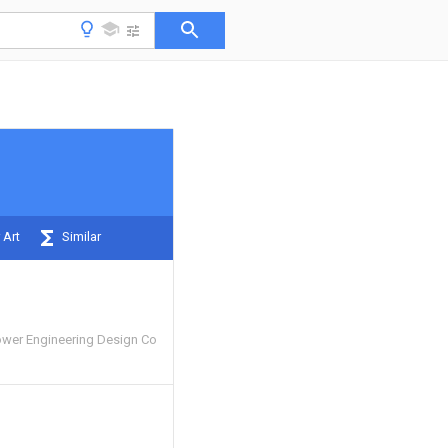
 Art
Similar
ower Engineering Design Co