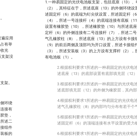
1.一种易固定的光伏电池板支架，包括底座（13）、
（2），其特征在于，所述底座（13）的外侧环绕设
述固定杆（6）的底端为钉尖状设置，所述固定杆（
架。
（4），所述一号连接杆（4）的底端连接有底板（1
设置有橡胶垫（10），所述橡胶垫（10）与所述底
定杆（6）的外侧连接有二号连接杆（7），所述二号
普遍应用
气孔橡胶柱（8），所述底座（13）的上方设有卡接
直占有举
（9）的前后两侧及顶部均为开口设置，所述卡接组
接收光
（3），所述安装板（3）的上方设有支撑杆（2），
板支架没
有电池板（1）。
2.根据权利要求1所述的一种易固定的光伏电
述底座（13）的底部设置有底部填充层（12
板支架。
3.根据权利要求2所述的一种易固定的光伏电
述底部填充层（12）的外侧为橡胶层，其内
4.根据权利要求1所述的一种易固定的光伏电
外侧环绕
述气孔橡胶柱（8）的内部均匀分布有若干个
侧连接有
橡胶垫，
5.根据权利要求1所述的一种易固定的光伏电
，所述二
述固定杆（6）的顶端连接有水平设置的受力
卡接组件
安装板的
6.根据权利要求1所述的一种易固定的光伏电