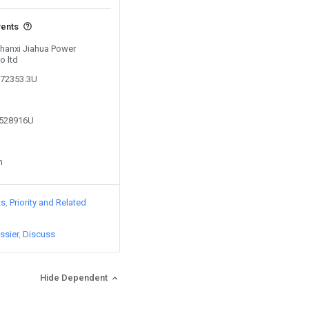
vents
Shanxi Jiahua Power
o ltd
972353.3U
5528916U
n
ts
Priority and Related
ssier
Discuss
Hide Dependent