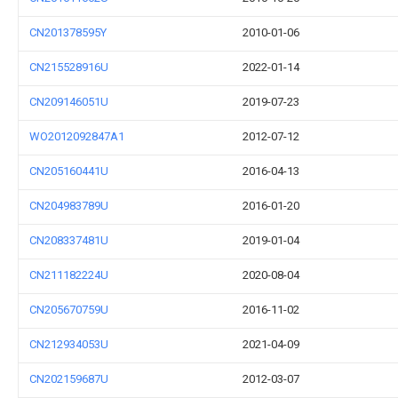
CN201378595Y
2010-01-06
CN215528916U
2022-01-14
CN209146051U
2019-07-23
WO2012092847A1
2012-07-12
CN205160441U
2016-04-13
CN204983789U
2016-01-20
CN208337481U
2019-01-04
CN211182224U
2020-08-04
CN205670759U
2016-11-02
CN212934053U
2021-04-09
CN202159687U
2012-03-07