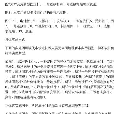
图2为本实用新型固定杆、一号连接杆和二号连接杆结构示意图。
图3为本实用新型卡接组件结构侧视示意图。
图中：1、电池板，2、支撑杆，3、安装板,4、一号连接杆,5、受力板,6、
7、二号连接杆，8、气孔橡胶柱，9、卡接组件，10、橡胶垫，11、底板，
填充层，13、底座。
具体实施方式
下面的实施例可以使本领域技术人员更全面地理解本实用新型，但不以任
制本实用新型。
如图1、图2和图3所示，一种易固定的光伏电池板支架，包括底座13、电池
撑杆2，所述底座13的外侧环绕设置有若干个固定杆6，所述固定杆6的底
设置，所述固定杆6的内侧连接有一号连接杆4，所述一号连接杆4的底端连
11，所述底板11的下方设置有橡胶垫10，所述橡胶垫10与所述底座13的顶
所述固定杆6的外侧连接有二号连接杆7，所述二号连接杆7的底端连接有气
8，所述底座13的上方设有卡接组件9，所述卡接组件9的前后两侧及顶部
置，所述卡接组件9的内部设有安装板3，所述安装板3的上方设有支撑杆2
撑杆2的顶端连接有电池板1。
本优选实施例中，所述底座13的底部设置有底部填充层12。
本优选实施例中，所述底部填充层12的外侧为橡胶层，其内部填充有海绵