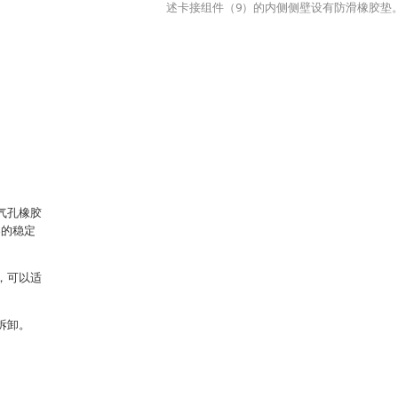
述卡接组件（9）的内侧侧壁设有防滑橡胶垫
气孔橡胶
架的稳定
，可以适
拆卸。