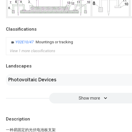
Classifications
Y02E10/47
Mountings or tracking
View 1 more classifications
Landscapes
Photovoltaic Devices
Show more
Description
一种易固定的光伏电池板支架