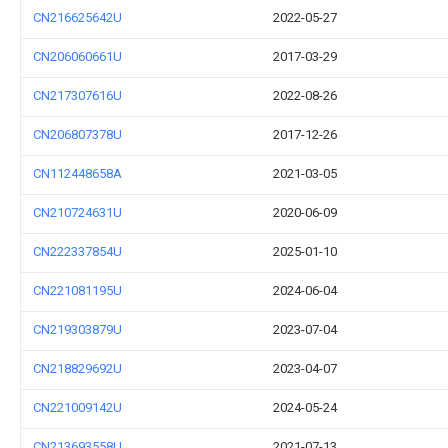
CN216625642U
2022-05-27
CN206060661U
2017-03-29
CN217307616U
2022-08-26
CN206807378U
2017-12-26
CN112448658A
2021-03-05
CN210724631U
2020-06-09
CN222337854U
2025-01-10
CN221081195U
2024-06-04
CN219303879U
2023-07-04
CN218829692U
2023-04-07
CN221009142U
2024-05-24
CN213693558U
2021-07-13