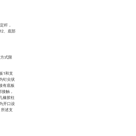
固定杆，
12、底部
何方式限
板1和支
端为钉尖状
接有底板
部接触，
孔橡胶柱
均为开口设
，所述支
。