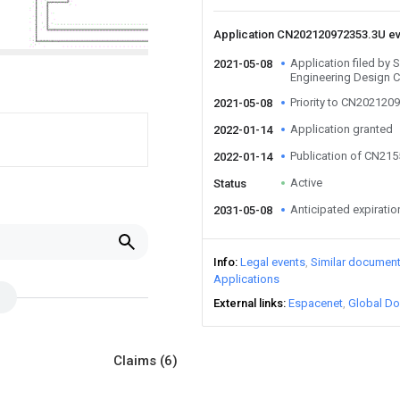
Application CN202120972353.3U e
Application filed by 
2021-05-08
Engineering Design C
Priority to CN202120
2021-05-08
Application granted
2022-01-14
Publication of CN21
2022-01-14
Active
Status
Anticipated expiratio
2031-05-08
Info
Legal events
Similar documen
Applications
External links
Espacenet
Global Do
Claims
(6)