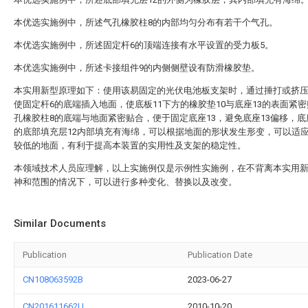
本优选实施例中，所述气孔橡胶柱8的内部均匀分布有若干个气孔。
本优选实施例中，所述固定杆6的顶端连接有水平设置的受力板5。
本优选实施例中，所述卡接组件9的内侧侧壁设有防滑橡胶垫。
本实用新型原理如下：使用该易固定的光伏电池板支架时，通过捶打或挤压
使固定杆6的底端插入地面，使底板11下方的橡胶垫10与底座13的表面紧
孔橡胶柱8的底端与地面紧密贴合，便于固定底座13，避免底座13偏移，底
的底部填充层12内部填充有海绵，可以根据地面的形状发生形变，可以适
较低的地面，有利于提高本装置的实用性及支架的稳定性。
本领域技术人员应理解，以上实施例仅是示例性实施例，在不背离本实用
神和范围的情况下，可以进行多种变化、替换以及改变。
Similar Documents
Publication
Publication Date
CN108063592B
2023-06-27
CN201611662U
2010-10-20