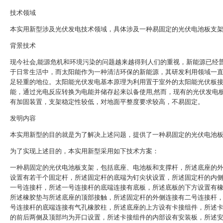
技术领域
本实用新型涉及光伏发电技术领域，具体涉及一种易固定的光伏电池板支
背景技术
现今社会,能源危机和环境污染的问题越来越得到人们的重视，新能源已经
于日常生活中，而太阳能作为一种清洁环保的新能源，其研发利用领域一
足轻重的地位。太阳能光伏发电基本原理为利用置于室外的太阳能光伏板
能，通过光电反应转换为电能并储存起来以备使用,然而，现有的光伏发电
有加固装置，支架稳定性较低，对地面平整度要求较高，不易固定。
发明内容
本实用新型的目的就是为了解决上述问题，提供了一种易固定的光伏电池
为了实现上述目的，本实用新型采用如下技术方案：
一种易固定的光伏电池板支架，包括底座、电池板和支撑杆，所述底座的
设置有若干个固定杆，所述固定杆的底端为钉尖状设置，所述固定杆的内
一号连接杆，所述一号连接杆的底端连接有底板，所述底板的下方设置有
所述橡胶垫与所述底座的顶部接触，所述固定杆的外侧连接有二号连接杆
号连接杆的底端连接有气孔橡胶柱，所述底座的上方设有卡接组件，所述
的前后两侧及顶部均为开口设置，所述卡接组件的内部设有安装板，所述