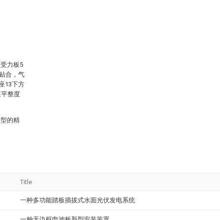
受力板5
密贴合，气
座13下方
应平整度
新型的精
Title
一种多功能踏板插拔式水面光伏发电系统
一种无边框电池板新型安装装置