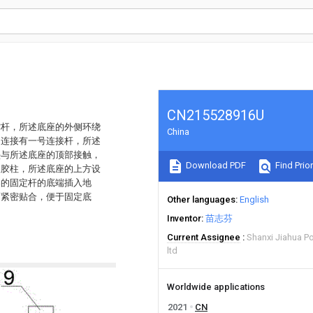
CN215528916U
撑杆，所述底座的外侧环绕
China
侧连接有一号连接杆，所述
垫与所述底座的顶部接触，
Download PDF
Find Prior
橡胶柱，所述底座的上方设
架的固定杆的底端插入地
面紧密贴合，便于固定底
Other languages
English
Inventor
苗志芬
Current Assignee
Shanxi Jiahua P
ltd
Worldwide applications
2021
CN