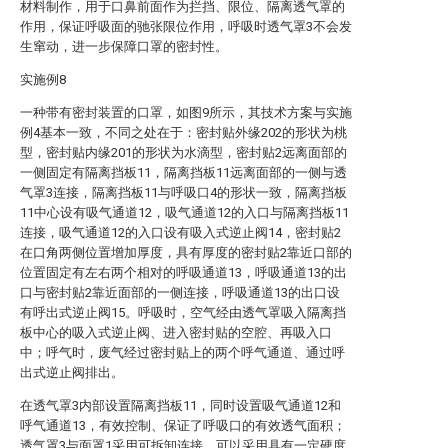
材料制作，用于口鼻前面作为拦挡、限位、隔离透气罩的
作用，保证呼吸面的驰张限位作用，呼吸时透气罩3不会发
生窜动，进一步保障口罩的密封性。
实施例8
一种带有密封装置的口罩，如图9所示，其技术方案与实施
例4基本一致，不同之处在于：密封贴外缘202的形状为桃
型，密封贴内缘201的形状为水滴型，密封贴2远离面部的
一侧固定有隔离挡板11，隔离挡板11远离面部的一侧与透
气罩3连接，隔离挡板11与呼吸口4的形状一致，隔离挡板
11中心设有吸气通道12，吸气通道12的入口与隔离挡板11
连接，吸气通道12的入口设有吸入式逆止阀14，密封贴2
在口角两侧位置增加厚度，具有厚度的密封贴2靠近口部的
位置固定有左右两个相对的呼吸通道13，呼吸通道13的出
口与密封贴2靠近面部的一侧连接，呼吸通道13的出口设
有呼出式逆止阀15。呼吸时，空气经由透气罩吸入隔离挡
板中心的吸入式逆止阀、进入密封贴的空腔、再吸入口
中；呼气时，废气经过密封贴上的两个呼气通道、通过呼
出式逆止阀排出。
在透气罩3内部设置隔离挡板11，同时设置吸气通道12和
呼气通道13，有效控制、保证了呼吸口的有效透气面积；
透气罩3与面罩1采用可拆卸连接，可以采用具有一定硬度