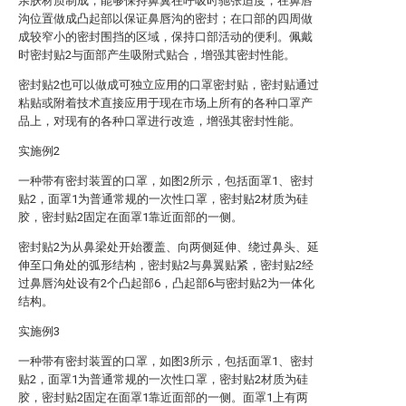
亲肤材质制成，能够保持鼻翼在呼吸时驰张适度，在鼻唇
沟位置做成凸起部以保证鼻唇沟的密封；在口部的四周做
成较窄小的密封围挡的区域，保持口部活动的便利。佩戴
时密封贴2与面部产生吸附式贴合，增强其密封性能。
密封贴2也可以做成可独立应用的口罩密封贴，密封贴通过
粘贴或附着技术直接应用于现在市场上所有的各种口罩产
品上，对现有的各种口罩进行改造，增强其密封性能。
实施例2
一种带有密封装置的口罩，如图2所示，包括面罩1、密封
贴2，面罩1为普通常规的一次性口罩，密封贴2材质为硅
胶，密封贴2固定在面罩1靠近面部的一侧。
密封贴2为从鼻梁处开始覆盖、向两侧延伸、绕过鼻头、延
伸至口角处的弧形结构，密封贴2与鼻翼贴紧，密封贴2经
过鼻唇沟处设有2个凸起部6，凸起部6与密封贴2为一体化
结构。
实施例3
一种带有密封装置的口罩，如图3所示，包括面罩1、密封
贴2，面罩1为普通常规的一次性口罩，密封贴2材质为硅
胶，密封贴2固定在面罩1靠近面部的一侧。面罩1上有两