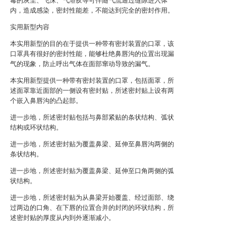
毒的灰尘、飞沫、气溶胶等可伴随气流通过缝隙进入体
内，造成感染，密封性能差，不能达到完全的密封作用。
实用新型内容
本实用新型的目的在于提供一种带有密封装置的口罩，该
口罩具有很好的密封性能，能够杜绝鼻唇沟的位置出现漏
气的现象，防止呼出气体在面部窜动导致的漏气。
本实用新型提供一种带有密封装置的口罩，包括面罩，所
述面罩靠近面部的一侧设有密封贴，所述密封贴上设有两
个嵌入鼻唇沟的凸起部。
进一步地，所述密封贴包括与鼻部紧贴的条状结构、弧状
结构或环状结构。
进一步地，所述密封贴为覆盖鼻梁、延伸至鼻唇沟两侧的
条状结构。
进一步地，所述密封贴为覆盖鼻梁、延伸至口角两侧的弧
状结构。
进一步地，所述密封贴为从鼻梁开始覆盖、经过面部、绕
过两边的口角、在下唇的位置合并的封闭的环状结构，所
述密封贴的厚度从内到外逐渐减小。