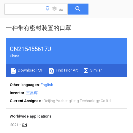
一种带有密封装置的口罩
CN215455617U
China
Download PDF
Find Prior Art
Similar
Other languages
English
Inventor
王昌辉
Current Assignee
Beijing Yazhengfeng Technology Co ltd
Worldwide applications
2021
CN