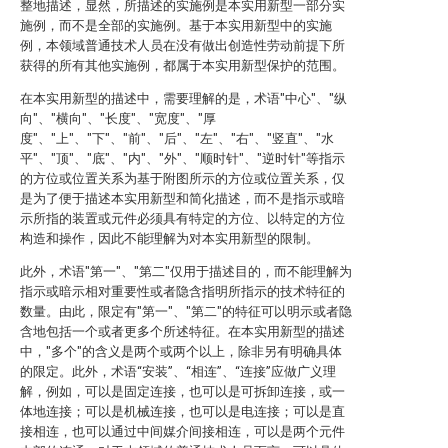
整地描述，显然，所描述的实施例是本实用新型一部分实
施例，而不是全部的实施例。基于本实用新型中的实施
例，本领域普通技术人员在没有做出创造性劳动前提下所
获得的所有其他实施例，都属于本实用新型保护的范围。
在本实用新型的描述中，需要理解的是，术语"中心"、"纵
向"、"横向"、"长度"、"宽度"、"厚
度"、"上"、"下"、"前"、"后"、"左"、"右"、"竖直"、"水
平"、"顶"、"底"、"内"、"外"、"顺时针"、"逆时针"等指示
的方位或位置关系为基于附图所示的方位或位置关系，仅
是为了便于描述本实用新型和简化描述，而不是指示或暗
示所指的装置或元件必须具有特定的方位、以特定的方位
构造和操作，因此不能理解为对本实用新型的限制。
此外，术语"第一"、"第二"仅用于描述目的，而不能理解为
指示或暗示相对重要性或者隐含指明所指示的技术特征的
数量。由此，限定有"第一"、"第二"的特征可以明示或者隐
含地包括一个或者更多个所述特征。在本实用新型的描述
中，"多个"的含义是两个或两个以上，除非另有明确具体
的限定。此外，术语“安装”、“相连”、“连接”应做广义理
解，例如，可以是固定连接，也可以是可拆卸连接，或一
体地连接；可以是机械连接，也可以是电连接；可以是直
接相连，也可以通过中间媒介间接相连，可以是两个元件