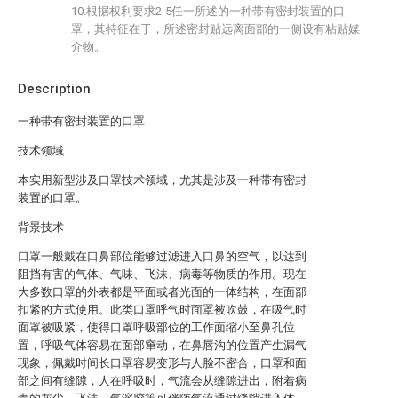
10.根据权利要求2-5任一所述的一种带有密封装置的口
罩，其特征在于，所述密封贴远离面部的一侧设有粘贴媒
介物。
Description
一种带有密封装置的口罩
技术领域
本实用新型涉及口罩技术领域，尤其是涉及一种带有密封
装置的口罩。
背景技术
口罩一般戴在口鼻部位能够过滤进入口鼻的空气，以达到
阻挡有害的气体、气味、飞沫、病毒等物质的作用。现在
大多数口罩的外表都是平面或者光面的一体结构，在面部
扣紧的方式使用。此类口罩呼气时面罩被吹鼓，在吸气时
面罩被吸紧，使得口罩呼吸部位的工作面缩小至鼻孔位
置，呼吸气体容易在面部窜动，在鼻唇沟的位置产生漏气
现象，佩戴时间长口罩容易变形与人脸不密合，口罩和面
部之间有缝隙，人在呼吸时，气流会从缝隙进出，附着病