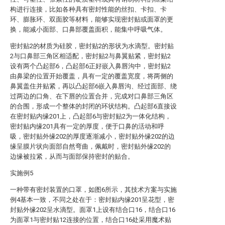
构进行连接，比如各种具有密封性能的丝扣、卡扣、卡
环、膨胀环、双面胶等材料，能够实现密封贴或面罩的更
换，能减小面部、口鼻部覆盖面积，能集中呼吸气体。
密封贴2的材质为硅胶，密封贴2的形状为水滴型。密封贴
2与口鼻部三角区相适配，密封贴2与鼻翼贴紧，密封贴2
设有两个凸起部6，凸起部6正好嵌入鼻唇沟中，密封贴2
由鼻梁的位置开始覆盖，具有一定的覆盖宽度，将两侧的
鼻翼盖住并贴紧，再以凸起部6嵌入鼻唇沟、经过面部、绕
过两边的口角、在下唇的位置合并，完成对口鼻部三角区
的合围，形成一个整体的封闭的环状结构。凸起部6直接设
在密封贴内缘201上，凸起部6与密封贴2为一体化结构，
密封贴内缘201具有一定的厚度，便于口鼻的活动和呼
吸，密封贴外缘202的厚度逐渐减小，密封贴外缘202的边
缘呈膜片状向面部自然弯曲，佩戴时，密封贴外缘202的
边缘被拉紧，从而与面部保持密封的贴合。
实施例5
一种带有密封装置的口罩，如图6所示，其技术方案与实施
例4基本一致，不同之处在于：密封贴内缘201呈花型，密
封贴外缘202呈水滴型。面罩1上设有结合口16，结合口16
为面罩1与密封贴12连接的位置，结合口16处采用魔术贴