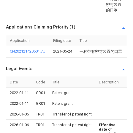
密封装置
的口罩
Applications Claiming Priority (1)
Application
Filing date
Title
CN202121420501.7U
2021-06-24
一种带有密封装置的口罩
Legal Events
Date
Code
Title
Description
2022-01-11
GR01
Patent grant
2022-01-11
GR01
Patent grant
2026-01-06
TR01
Transfer of patent right
2026-01-06
TR01
Transfer of patent right
Effective
date of