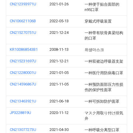
CN212393971U
2021-01-26
一种便于贴合面部的
n95口罩
CN106621106B
2022-05-13
穿戴式呼吸装置
CN215270751U
2021-12-24
一种带有软骨鼻梁结构
的口罩
KR100868543B1
2008-11-13
위생마스크
CN215231697U
2021-12-21
一种双裙边呼吸器支架
CN212280001U
2021-01-05
一种医疗用防病毒口罩
CN214596867U
2021-11-05
一种预防面部压力性损
伤的保护性面罩
CN213463921U
2021-06-18
一种可拆卸防护面罩
JP3228819U
2020-11-12
マスク用取り付け排気
弁
CN213077273U
2021-04-30
一种呼吸分离型口罩