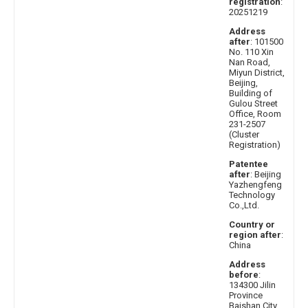
registration
:
20251219
Address
after
: 101500
No. 110 Xin
Nan Road,
Miyun District,
Beijing,
Building of
Gulou Street
Office, Room
231-2507
(Cluster
Registration)
Patentee
after
: Beijing
Yazhengfeng
Technology
Co.,Ltd.
Country or
region after
:
China
Address
before
:
134300 Jilin
Province
Baishan City