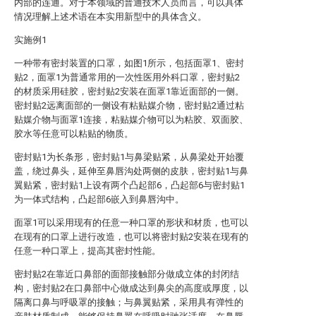
内部的连通。对于本领域的普通技术人员而言，可以具体
情况理解上述术语在本实用新型中的具体含义。
实施例1
一种带有密封装置的口罩，如图1所示，包括面罩1、密封
贴2，面罩1为普通常用的一次性医用外科口罩，密封贴2
的材质采用硅胶，密封贴2安装在面罩1靠近面部的一侧。
密封贴2远离面部的一侧设有粘贴媒介物，密封贴2通过粘
贴媒介物与面罩1连接，粘贴媒介物可以为粘胶、双面胶、
胶水等任意可以粘贴的物质。
密封贴1为长条形，密封贴1与鼻梁贴紧，从鼻梁处开始覆
盖，绕过鼻头，延伸至鼻唇沟处两侧的皮肤，密封贴1与鼻
翼贴紧，密封贴1上设有两个凸起部6，凸起部6与密封贴1
为一体式结构，凸起部6嵌入到鼻唇沟中。
面罩1可以采用现有的任意一种口罩的形状和材质，也可以
在现有的口罩上进行改造，也可以将密封贴2安装在现有的
任意一种口罩上，提高其密封性能。
密封贴2在靠近口鼻部的面部接触部分做成立体的封闭结
构，密封贴2在口鼻部中心做成达到鼻尖的高度或厚度，以
隔离口鼻与呼吸罩的接触；与鼻翼贴紧，采用具有弹性的