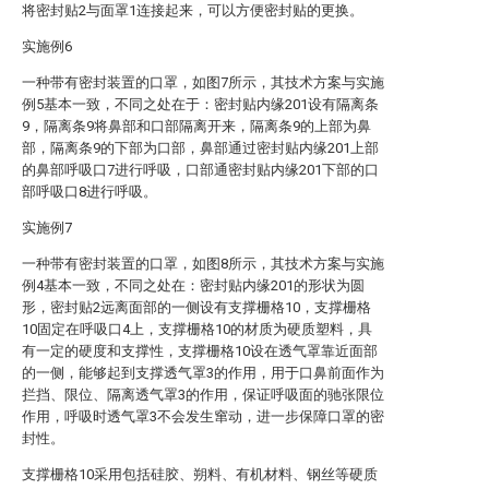
将密封贴2与面罩1连接起来，可以方便密封贴的更换。
实施例6
一种带有密封装置的口罩，如图7所示，其技术方案与实施
例5基本一致，不同之处在于：密封贴内缘201设有隔离条
9，隔离条9将鼻部和口部隔离开来，隔离条9的上部为鼻
部，隔离条9的下部为口部，鼻部通过密封贴内缘201上部
的鼻部呼吸口7进行呼吸，口部通密封贴内缘201下部的口
部呼吸口8进行呼吸。
实施例7
一种带有密封装置的口罩，如图8所示，其技术方案与实施
例4基本一致，不同之处在：密封贴内缘201的形状为圆
形，密封贴2远离面部的一侧设有支撑栅格10，支撑栅格
10固定在呼吸口4上，支撑栅格10的材质为硬质塑料，具
有一定的硬度和支撑性，支撑栅格10设在透气罩靠近面部
的一侧，能够起到支撑透气罩3的作用，用于口鼻前面作为
拦挡、限位、隔离透气罩3的作用，保证呼吸面的驰张限位
作用，呼吸时透气罩3不会发生窜动，进一步保障口罩的密
封性。
支撑栅格10采用包括硅胶、朔料、有机材料、钢丝等硬质