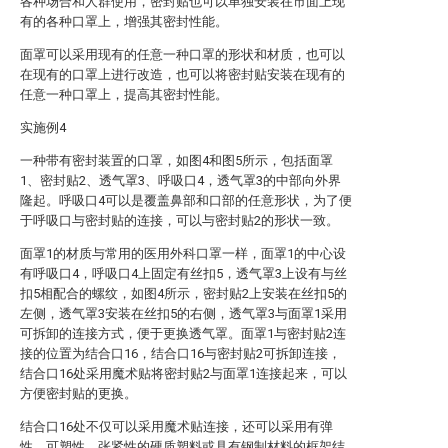
各种场合和人群使用，密封贴也可以单独安装在市面上现
有的各种口罩上，增强其密封性能。
面罩可以采用现有的任意一种口罩的形状和材质，也可以
在现有的口罩上进行改造，也可以将密封贴安装在现有的
任意一种口罩上，提高其密封性能。
实施例4
一种带有密封装置的口罩，如图4和图5所示，包括面罩
1、密封贴2、透气罩3、呼吸口4，透气罩3的中部向外界
隆起。呼吸口4可以是覆盖鼻部和口部的任意形状，为了便
于呼吸口与密封贴的连接，可以与密封贴2的形状一致。
面罩1的材质与常用的医用外科口罩一样，面罩1的中心设
有呼吸口4，呼吸口4上固定有丝扣5，透气罩3上设有与丝
扣5相配合的螺纹，如图4所示，密封贴2上安装在丝扣5的
左侧，透气罩3安装在丝扣5的右侧，透气罩3与面罩1采用
可拆卸的连接方式，便于更换透气罩。面罩1与密封贴2连
接的位置为结合口16，结合口16与密封贴2可拆卸连接，
结合口16处采用魔术贴将密封贴2与面罩1连接起来，可以
方便密封贴的更换。
结合口16处不仅可以采用魔术贴连接，还可以采用有弹
性、可塑性、张紧性的硬质塑料或具有钢制材料的框架结