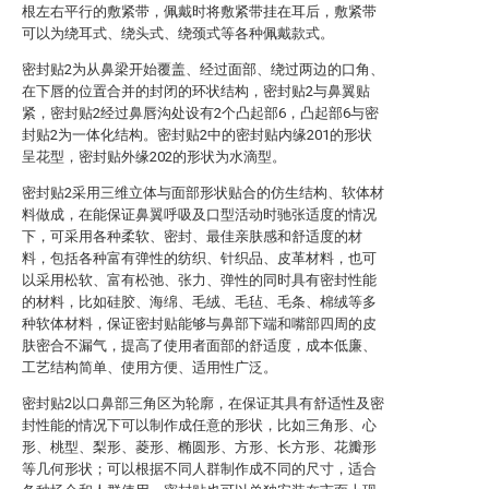
根左右平行的敷紧带，佩戴时将敷紧带挂在耳后，敷紧带
可以为绕耳式、绕头式、绕颈式等各种佩戴款式。
密封贴2为从鼻梁开始覆盖、经过面部、绕过两边的口角、
在下唇的位置合并的封闭的环状结构，密封贴2与鼻翼贴
紧，密封贴2经过鼻唇沟处设有2个凸起部6，凸起部6与密
封贴2为一体化结构。密封贴2中的密封贴内缘201的形状
呈花型，密封贴外缘202的形状为水滴型。
密封贴2采用三维立体与面部形状贴合的仿生结构、软体材
料做成，在能保证鼻翼呼吸及口型活动时驰张适度的情况
下，可采用各种柔软、密封、最佳亲肤感和舒适度的材
料，包括各种富有弹性的纺织、针织品、皮革材料，也可
以采用松软、富有松弛、张力、弹性的同时具有密封性能
的材料，比如硅胶、海绵、毛绒、毛毡、毛条、棉绒等多
种软体材料，保证密封贴能够与鼻部下端和嘴部四周的皮
肤密合不漏气，提高了使用者面部的舒适度，成本低廉、
工艺结构简单、使用方便、适用性广泛。
密封贴2以口鼻部三角区为轮廓，在保证其具有舒适性及密
封性能的情况下可以制作成任意的形状，比如三角形、心
形、桃型、梨形、菱形、椭圆形、方形、长方形、花瓣形
等几何形状；可以根据不同人群制作成不同的尺寸，适合