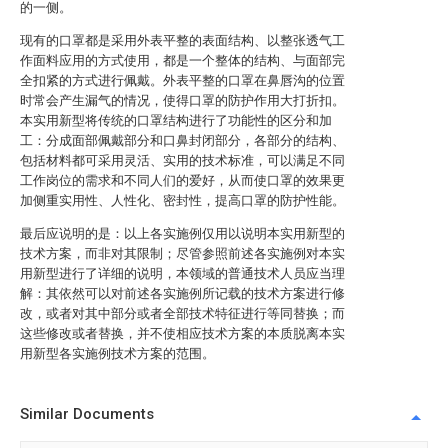
的一侧。
现有的口罩都是采用外表平整的表面结构、以整张透气工
作面料应用的方式使用，都是一个整体的结构、与面部完
全扣紧的方式进行佩戴。外表平整的口罩在鼻唇沟的位置
时常会产生漏气的情况，使得口罩的防护作用大打折扣。
本实用新型将传统的口罩结构进行了功能性的区分和加
工：分成面部佩戴部分和口鼻封闭部分，各部分的结构、
包括材料都可采用灵活、实用的技术标准，可以满足不同
工作岗位的需求和不同人们的爱好，从而使口罩的效果更
加侧重实用性、人性化、密封性，提高口罩的防护性能。
最后应说明的是：以上各实施例仅用以说明本实用新型的
技术方案，而非对其限制；尽管参照前述各实施例对本实
用新型进行了详细的说明，本领域的普通技术人员应当理
解：其依然可以对前述各实施例所记载的技术方案进行修
改，或者对其中部分或者全部技术特征进行等同替换；而
这些修改或者替换，并不使相应技术方案的本质脱离本实
用新型各实施例技术方案的范围。
Similar Documents