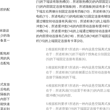
(1)的下端设有散热槽(3)，所述散热槽(3)的内部固
(1)的内部固定连接有隔板(8)，所述隔板(8)设有多个
置腔的配
下端左右两侧分别固定连接有挡板(10)，所述柜体(
电机(11)，所述电机(11)的电机轴(12)固定连接有螺纹块
通过螺纹转动连接有风扇(13)，所述柜体(1)的上
冲套(14)，所述缓冲套(14)的内部滑动连接有缓冲杆(1
的末级设
冲槽(16)，所述缓冲套(14)的上端通过螺纹转动连接有插
较少的场
的内部滑动连接有凸块(18)，所述凸块(18)的下端固
设备某一
杆(15)的上端固定连接有卡罩(20)。
。
2.根据权利要求1所述的一种内设悬空隔离式
对配电柜
在于：所述柜体(1)的下端四个拐角处分别固定
四周的风
(5)的下端固定连接有底板(6)。
砸击配电
3.根据权利要求1所述的一种内设悬空隔离式
在于：所述柜体(1)的前侧通过合页转动连接有门
连接于隔板(8)的下端。
离式发放
4.根据权利要求1所述的一种内设悬空隔离式
然后电机
在于：所述风扇(13)设置于柜体(1)的内部上端
过隔板的
缓冲槽(16)的内部。
的内部下
5.根据权利要求1所述的一种内设悬空隔离式
不能快速
在于：所述弹簧(19)的下端固定连接于柜体(1)
卡罩起到