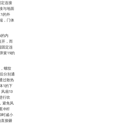
固定连接
直接与地面
1的外
下端，门体
6的内
离开，而
端固定连
弹簧19的
动，螺纹
然后分别通
通过散热
体1的下
风扇13
进行吹
，避免风
缓冲杆
0时减小
物直接砸