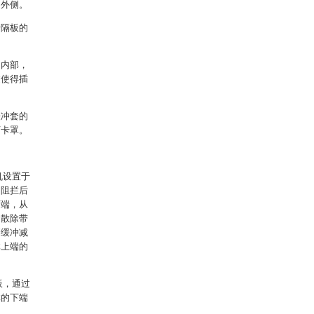
的外侧。
于隔板的
。
的内部，
过使得插
缓冲套的
下卡罩。
机设置于
的阻拦后
下端，从
速散除带
到缓冲减
体上端的
板，通过
体的下端