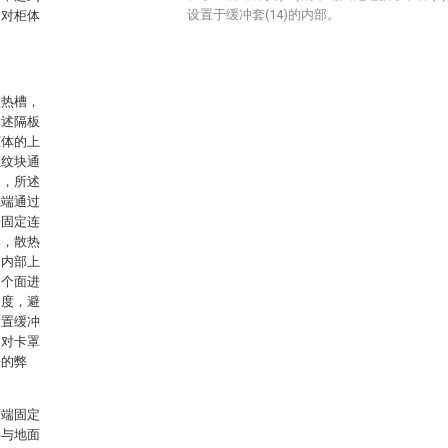
设置于缓冲套(14)的内部。
了对柜体
散热槽，
所述隔板
柜体的上
螺纹块通
套，所述
上端通过
端固定连
部，散热
的内部上
三个面进
速度，避
设置缓冲
了对卡罩
来的弊
下端固定
接与地面