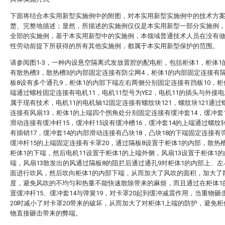
下面将结合本实用新型实施例中的附图，对本实用新型实施例中的技术方
楚、完整地描述；显然，所描述的实施例仅仅是本实用新型一部分实施例
全部的实施例，基于本实用新型中的实施例，本领域普通技术人员在没有
性劳动前提下所获得的所有其他实施例，都属于本实用新型保护的范围。
请参阅图1-3，一种内设悬空隔离式发放置腔的配电柜，包括柜体1，柜体1
有散热槽3，散热槽3的内部固定连接有防尘网4，柜体1的内部固定连接有
板8设有多个通孔9，柜体1的内部下端左右两侧分别固定连接有挡板10，柜
端通过螺栓固定连接有电机11，电机11型号为YE2，电机11的插头与外接
属于现有技术，电机11的电机轴12固定连接有螺纹块121，螺纹块121通过
连接有风扇13，柜体1的上端四个拐角处分别固定连接有缓冲套14，缓冲套
滑动连接有缓冲杆15，缓冲杆15设有缓冲槽16，缓冲套14的上端通过螺纹
有插销17，缓冲套14的内部滑动连接有凸块18，凸块18的下端固定连接有弹
缓冲杆15的上端固定连接有卡罩20，通过隔板8设置于柜体1的内部，散热
柜体1的下端，然后电机11设置于柜体1的上端外侧，风扇13设置于柜体1
端，风扇13散发出的风通过隔板8的阻拦后通过通孔9对柜体1的内部上、
面进行吹风，然后吹向柜体1的内部下端，从而加大了风吹的面积，加大了
度，避免风吹的不均匀和热量不能快速散除带来的麻烦，而且通过在柜体1
置缓冲杆15、缓冲套14与弹簧19，对卡罩20起到缓冲减震作用，当重物砸
20时减小了对卡罩20带来的破坏，从而加大了对柜体1上端的防护，避免柜
物直接砸击带来的弊端。