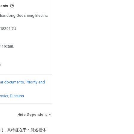
vents
 Shandong Guosheng Electric
818291.7U
5419258U
n
lar documents
Priority and
ssier
Discuss
Hide Dependent
1)，其特征在于：所述柜体