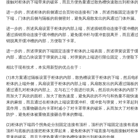
接触对柜体的下端带来的破坏，而且方便热量通过散热槽快速散出到柜体
进一步的，所述柜体的前侧通过合页转动连接有门体，所述挡板固定连接
下端，门体的后侧与隔板的前侧密封，避免风扇散发出的风通过门体外漏
进一步的，所述风扇设置于柜体的内部上端，所述插销滑动连接于缓冲槽
通过插销滑动连接于缓冲槽的内部，避免缓冲杆与缓冲套脱离开，而且通
销脱离开缓冲槽的内部，方便取下卡罩。
进一步的，所述弹簧的下端固定连接于柜体的上端表面，所述弹簧设置于
内部，通过凸块设置于弹簧的上端，对弹簧的上端进行限位固定，方便取
相比于现有技术，本实用新型的优点在于：
(1)本方案通过隔板设置于柜体的内部，散热槽设置于柜体的下端，然后电
柜体的上端外侧，风扇设置于柜体的内部上端，风扇散发出的风通过隔板
通过通孔对柜体的内部上、左与右三个面进行吹风，然后吹向柜体的内部
而加大了风吹的面积，加大了散热速度，避免风吹的不均匀和热量不能快
来的麻烦，而且通过在柜体的上端设置缓冲杆、缓冲套与弹簧，对卡罩起
震作用，当重物砸击向卡罩时减小了对卡罩带来的破坏，从而加大了对柜
防护，避免柜体被重物直接砸击带来的弊端。
(2)柜体的下端四个拐角处分别固定连接有顶杆，顶杆的下端固定连接有底
顶杆与底板的连接把柜体支撑起来，避免柜体的下端直接与地面接触对柜
带来的破坏，而且方便热量通过散热槽快速散出到柜体的外侧。