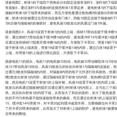
请参阅图2，柜体1的下端四个拐角处分别固定连接有顶杆5，顶杆5的下端
有底板6，通过顶杆5与底板6的连接把柜体1支撑起来，避免柜体1的下端
接触对柜体1的下端带来的破坏，而且方便热量通过散热槽3快速散出到柜体
侧，柜体1的前侧通过合页转动连接有门体7，挡板10固定连接于隔板8的
7的后侧与隔板8的前侧密封，避免风扇13散发出的风通过门体7外漏。
请参阅图2-3，风扇13设置于柜体1的内部上端，插销17滑动连接于缓冲槽1
部，通过插销17滑动连接于缓冲槽16的内部，避免缓冲杆15与缓冲套14脱
且通过使得插销17脱离开缓冲槽16的内部，方便取下卡罩20，弹簧19的下
接于柜体1的上端表面，弹簧19设置于缓冲套14的内部，通过凸块18设置于
上端，对弹簧19的上端进行限位固定，方便取下卡罩20。
插接电机11的插头，电机11的电机轴12转动，电机轴12带动螺纹块121转
块121带动风扇13转动，风扇13散发出的吹吹向柜体1与隔板8的连接处，
过通孔9散发到隔板8的内部，对隔板8内部的电子元件进行吹风散热，热量
槽2散发出柜体1的内部，通过隔板8设置于柜体1的内部，散热槽3设置于柜
端，然后电机11设置于柜体1的上端外侧，风扇13设置于柜体1的内部上端，
散发出的风通过隔板8的阻拦后通过通孔9对柜体1的内部上、左与右三个面
风，然后吹向柜体1的内部下端，从而加大了风吹的面积，加大了散热速度
吹的不均匀和热量不能快速散除带来的麻烦，而且通过在柜体1的上端设置
15、缓冲套14与弹簧19，对卡罩20起到缓冲减震作用，当重物砸击向卡罩2
了对卡罩20带来的破坏，从而加大了对柜体1上端的防护，避免柜体1被重
击带来的弊端。