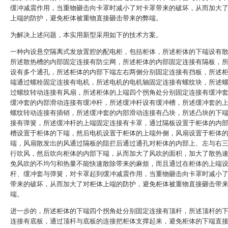
缓冲减震作用，当重物砸击向卡罩时减小了对卡罩带来的破坏，从而加大
上端的防护，避免柜体被重物直接砸击带来的弊端。
为解决上述问题，本实用新型采用如下的技术方案。
一种内设悬空隔离式发放置腔的配电柜，包括柜体，所述柜体的下端设有
所述散热槽的内部固定连接有防尘网，所述柜体的内部固定连接有隔板，
设有多个通孔，所述柜体的内部下端左右两侧分别固定连接有挡板，所述
端通过螺栓固定连接有电机，所述电机的电机轴固定连接有螺纹块，所述
过螺纹转动连接有风扇，所述柜体的上端四个拐角处分别固定连接有缓冲
缓冲套的内部滑动连接有缓冲杆，所述缓冲杆设有缓冲槽，所述缓冲套的
螺纹转动连接有插销，所述缓冲套的内部滑动连接有凸块，所述凸块的下
接有弹簧，所述缓冲杆的上端固定连接有卡罩，通过隔板设置于柜体的内
槽设置于柜体的下端，然后电机设置于柜体的上端外侧，风扇设置于柜体
端，风扇散发出的风通过隔板的阻拦后通过通孔对柜体的内部上、左与右
行吹风，然后吹向柜体的内部下端，从而加大了风吹的面积，加大了散热
免风吹的不均匀和热量不能快速散除带来的麻烦，而且通过在柜体的上端
杆、缓冲套与弹簧，对卡罩起到缓冲减震作用，当重物砸击向卡罩时减小
带来的破坏，从而加大了对柜体上端的防护，避免柜体被重物直接砸击带
端。
进一步的，所述柜体的下端四个拐角处分别固定连接有顶杆，所述顶杆的
连接有底板，通过顶杆与底板的连接把柜体支撑起来，避免柜体的下端直