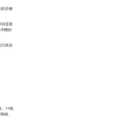
体的后侧
滑动连接
缓冲槽的
过凸块设
板、11电
7插销、