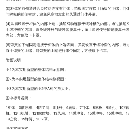
(3)柜体的前侧通过合页转动连接有门体，挡板固定连接于隔板的下端，门
与隔板的前侧密封，避免风扇散发出的风通过门体外漏。
(4)风扇设置于柜体的内部上端，插销滑动连接于缓冲槽的内部，通过插销
于缓冲槽的内部，避免缓冲杆与缓冲套脱离开，而且通过使得插销脱离开
内部，方便取下卡罩。
(5)弹簧的下端固定连接于柜体的上端表面，弹簧设置于缓冲套的内部，通
置于弹簧的上端，对弹簧的上端进行限位固定，方便取下卡罩。
附图说明
图1为本实用新型的整体结构示意图；
图2为本实用新型的整体结构剖视图；
图3为本实用新型的图2中A处的放大图。
图中标号说明：
1柜体、3散热槽、4防尘网、5顶杆、6底板、7门体、8隔板、9通孔、10挡
机、12电机轴、121螺纹块、13风扇、14缓冲套、15缓冲杆、16缓冲槽、1
18凸块、19弹簧、20卡罩。
具体实施方式