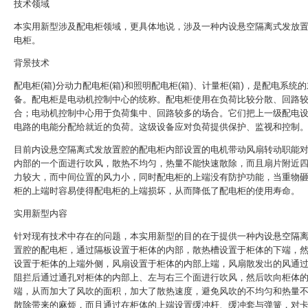
技术领域
本实用新型涉及配电柜领域，更具体地说，涉及一种内设悬空隔离式发放
电柜。
背景技术
配电柜(箱)分动力配电柜(箱)和照明配电柜(箱)、计量柜(箱)，是配电系统
备。配电柜是电动机控制中心的统称。配电柜使用在负荷比较分散、回路
合；电动机控制中心用于负荷集中、回路较多的场合。它们把上一级配电
电路的电能分配给就近的负荷。这级设备应对负荷提供保护、监视和控制
目前内设悬空隔离式发放置腔的配电柜内部设置的电机带动风扇转动职能
内部的一个面进行吹风，散热不均匀，热量不能快速散除，而且扇片附近
力较大，而中间位置的风力小，同时配电柜的上端没有防护功能，当重物
柜的上端时容易使得配电柜的上端损坏，从而降低了配电柜的使用寿命。
实用新型内容
针对现有技术中存在的问题，本实用新型的目的在于提供一种内设悬空隔
置腔的配电柜，通过隔板设置于柜体的内部，散热槽设置于柜体的下端，
设置于柜体的上端外侧，风扇设置于柜体的内部上端，风扇散发出的风通
阻拦后通过通孔对柜体的内部上、左与右三个面进行吹风，然后吹向柜体
端，从而加大了风吹的面积，加大了散热速度，避免风吹的不均匀和热量
散除带来的麻烦，而且通过在柜体的上端设置缓冲杆、缓冲套与弹簧，对