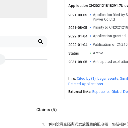
Application CN202121818291.7U e
Application filed by
2021-08-05
Power Co Ltd
Priority to CN202121
2021-08-05
Application granted
2022-01-04
Publication of CN21
2022-01-04
Active
Status
Anticipated expiratio
2031-08-05
Info
Cited by (1)
Legal events
Simi
Related Applications
External links
Espacenet
Global Do
Claims
(5)
1.一种内设悬空隔离式发放置腔的配电柜，包括柜体(