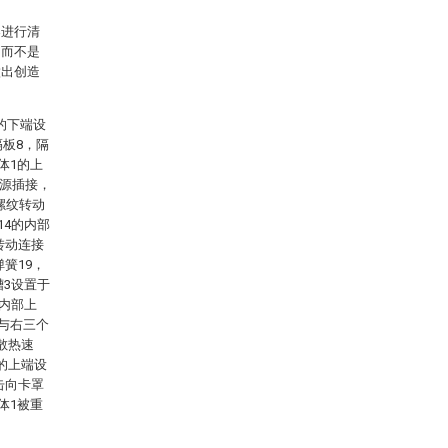
案进行清
，而不是
做出创造
的下端设
隔板8，隔
体1的上
电源插接，
螺纹转动
14的内部
转动连接
簧19，
槽3设置于
的内部上
左与右三个
散热速
的上端设
击向卡罩
体1被重