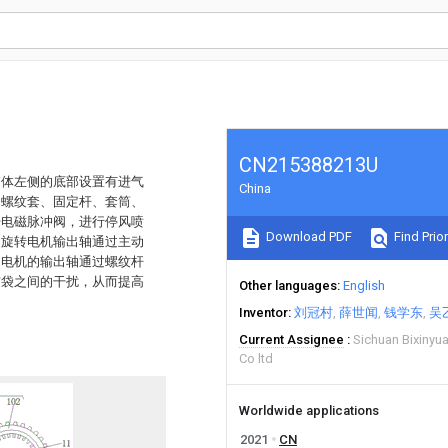
CN215388213U
箱体左侧的底部设置有进气
China
、螺纹套、固定杆、套筒、
开电磁脉冲阀，进行停风喷
Download PDF
Find Prior
，旋转电机输出轴通过主动
动电机的输出轴通过螺纹杆
布袋之间的干扰，从而提高
Other languages
English
Inventor
刘冠村
薛世闻
钱学东
吴
Current Assignee
Sichuan Bixinyu
Co ltd
Worldwide applications
2021
CN