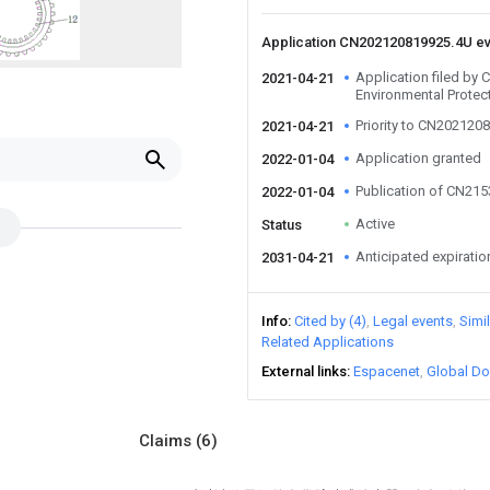
Application CN202120819925.4U e
Application filed by
2021-04-21
Environmental Protec
Priority to CN202120
2021-04-21
Application granted
2022-01-04
Publication of CN21
2022-01-04
Active
Status
Anticipated expiratio
2031-04-21
Info
Cited by (4)
Legal events
Simi
Related Applications
External links
Espacenet
Global Do
Claims
(6)