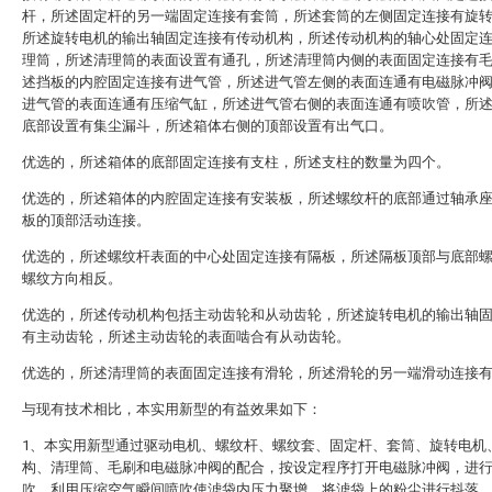
杆，所述固定杆的另一端固定连接有套筒，所述套筒的左侧固定连接有旋
所述旋转电机的输出轴固定连接有传动机构，所述传动机构的轴心处固定
理筒，所述清理筒的表面设置有通孔，所述清理筒内侧的表面固定连接有
述挡板的内腔固定连接有进气管，所述进气管左侧的表面连通有电磁脉冲
进气管的表面连通有压缩气缸，所述进气管右侧的表面连通有喷吹管，所
底部设置有集尘漏斗，所述箱体右侧的顶部设置有出气口。
优选的，所述箱体的底部固定连接有支柱，所述支柱的数量为四个。
优选的，所述箱体的内腔固定连接有安装板，所述螺纹杆的底部通过轴承
板的顶部活动连接。
优选的，所述螺纹杆表面的中心处固定连接有隔板，所述隔板顶部与底部
螺纹方向相反。
优选的，所述传动机构包括主动齿轮和从动齿轮，所述旋转电机的输出轴
有主动齿轮，所述主动齿轮的表面啮合有从动齿轮。
优选的，所述清理筒的表面固定连接有滑轮，所述滑轮的另一端滑动连接
与现有技术相比，本实用新型的有益效果如下：
1、本实用新型通过驱动电机、螺纹杆、螺纹套、固定杆、套筒、旋转电机
构、清理筒、毛刷和电磁脉冲阀的配合，按设定程序打开电磁脉冲阀，进
吹，利用压缩空气瞬间喷吹使滤袋内压力聚增，将滤袋上的粉尘进行抖落