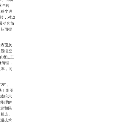
脉冲阀
的粉尘进
旋转，对滤
带动套筒
，从而提
袋表面灰
用压缩空
轴通过主
行清理，
效率，同
“左”、
为基于附图
示或暗示
不能理解
规定和限
定相连、
普通技术