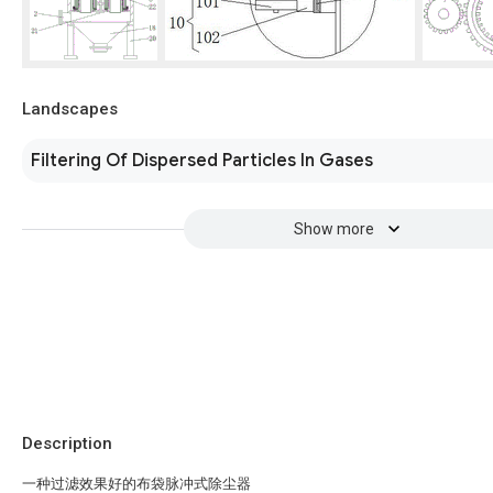
Landscapes
Filtering Of Dispersed Particles In Gases
Show more
Description
一种过滤效果好的布袋脉冲式除尘器