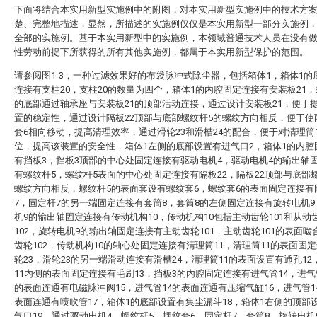
下面将结合本实用新型实施例中的附图，对本实用新型实施例中的技术方
楚、完整地描述，显然，所描述的实施例仅仅是本实用新型一部分实施例
全部的实施例。基于本实用新型中的实施例，本领域普通技术人员在没有
性劳动前提下所获得的所有其他实施例，都属于本实用新型保护的范围。
请参阅图1-3，一种过滤效果好的布袋脉冲式除尘器，包括箱体1，箱体1的
连接有支柱20，支柱20的数量为四个，箱体1的内腔固定连接有安装板21，
的底部通过轴承座与安装板21的顶部活动连接，通过设计安装板21，便于
置的稳定性，通过设计隔板22顶部与底部螺纹杆5的螺纹方向相反，便于使
套6相向移动，提高清理效率，通过滑轮23和滑槽24的配合，便于对清理筒
位，提高该装置的安全性，箱体1左侧的底部设置有进气口2，箱体1的内腔
有挡板3，挡板3顶部的中心处固定连接有驱动电机4，驱动电机4的输出轴
有螺纹杆5，螺纹杆5表面的中心处固定连接有隔板22，隔板22顶部与底部
螺纹方向相反，螺纹杆5的表面套设有螺纹套6，螺纹套6的表面固定连接有
7，固定杆7的另一端固定连接有套筒8，套筒8的左侧固定连接有旋转电机
机9的输出轴固定连接有传动机构10，传动机构10包括主动齿轮101和从动
102，旋转电机9的输出轴固定连接有主动齿轮101，主动齿轮101的表面啮
齿轮102，传动机构10的轴心处固定连接有清理筒11，清理筒11的表面固
轮23，滑轮23的另一端滑动连接有滑槽24，清理筒11的表面设置有通孔12
11内侧的表面固定连接有毛刷13，挡板3的内腔固定连接有进气管14，进气
的表面连通有电磁脉冲阀15，进气管14的表面连通有压缩气缸16，进气管1
表面连通有喷吹管17，箱体1的底部设置有集尘漏斗18，箱体1右侧的顶部
气口19，通过驱动电机4、螺纹杆5、螺纹套6、固定杆7、套筒8、旋转电机