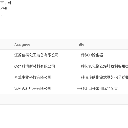
而言，可
多种变
定。
Assignee
Title
江苏信泰化工装备有限公司
一种脉冲除尘器
扬州科博新材料有限公司
一种抗氧化聚乙烯蜡粉制备用
喜蕈生物科技有限公司
一种洁净的帐篷式灵芝孢子粉
徐州久利电子有限公司
一种矿山开采用除尘装置