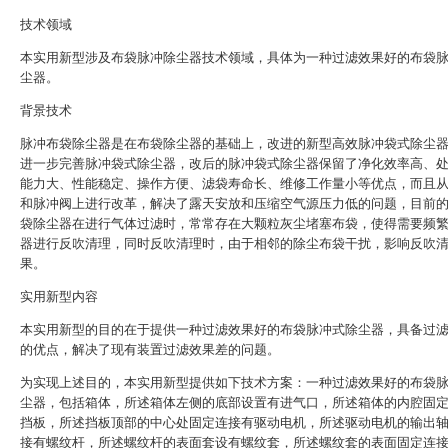
技术领域
本实用新型涉及布袋脉冲除尘器技术领域，具体为一种过滤效果好的布袋
尘器。
背景技术
脉冲布袋除尘器是在布袋除尘器的基础上，改进的新型高效脉冲袋式除尘
进一步完善脉冲袋式除尘器，改后的脉冲袋式除尘器保留了净化效率高、
能力大、性能稳定、操作方便、滤袋寿命长、维修工作量小等优点，而且
和脉冲阀上进行改革，解决了露天安放和压缩空气源压力低的问题，目前
袋除尘器在进行气体过滤时，常常存在大颗粒灰尘堵塞布袋，使得需要频
器进行反吹清理，同时反吹清理时，由于相邻的除尘布袋干扰，影响反吹
果。
实用新型内容
本实用新型的目的在于提供一种过滤效果好的布袋脉冲式除尘器，具备过
的优点，解决了现有装置过滤效果差的问题。
为实现上述目的，本实用新型提供如下技术方案：一种过滤效果好的布袋
尘器，包括箱体，所述箱体左侧的底部设置有进气口，所述箱体的内腔固
挡板，所述挡板顶部的中心处固定连接有驱动电机，所述驱动电机的输出
接有螺纹杆，所述螺纹杆的表面套设有螺纹套，所述螺纹套的表面固定连