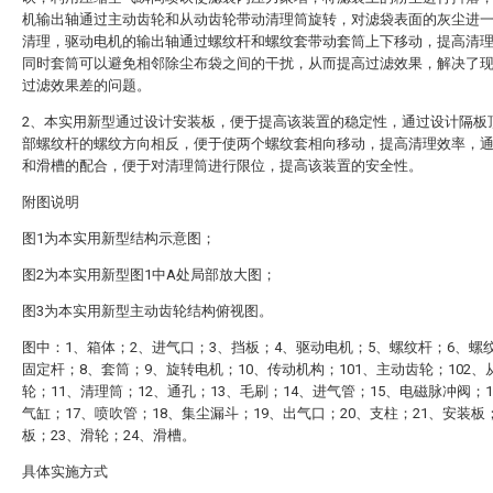
机输出轴通过主动齿轮和从动齿轮带动清理筒旋转，对滤袋表面的灰尘进
清理，驱动电机的输出轴通过螺纹杆和螺纹套带动套筒上下移动，提高清
同时套筒可以避免相邻除尘布袋之间的干扰，从而提高过滤效果，解决了
过滤效果差的问题。
2、本实用新型通过设计安装板，便于提高该装置的稳定性，通过设计隔板
部螺纹杆的螺纹方向相反，便于使两个螺纹套相向移动，提高清理效率，
和滑槽的配合，便于对清理筒进行限位，提高该装置的安全性。
附图说明
图1为本实用新型结构示意图；
图2为本实用新型图1中A处局部放大图；
图3为本实用新型主动齿轮结构俯视图。
图中：1、箱体；2、进气口；3、挡板；4、驱动电机；5、螺纹杆；6、螺
固定杆；8、套筒；9、旋转电机；10、传动机构；101、主动齿轮；102、
轮；11、清理筒；12、通孔；13、毛刷；14、进气管；15、电磁脉冲阀；
气缸；17、喷吹管；18、集尘漏斗；19、出气口；20、支柱；21、安装板
板；23、滑轮；24、滑槽。
具体实施方式