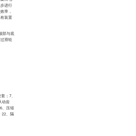
一步进行
理效率，
现有装置
顶部与底
通过滑轮
纹套；7、
从动齿
16、压缩
；22、隔