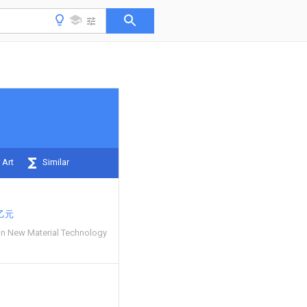
 Art
Similar
乙元
an New Material Technology