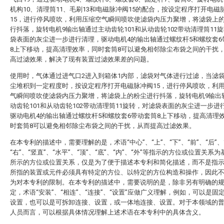
机构10、清理筒11、毛刷13和电磁脉冲阀15的配合，按设定程序打开电磁
15，进行停风喷吹，利用压缩空气瞬间喷吹使滤袋内压力聚增，将滤袋上
行抖落，旋转电机9输出轴通过主动齿轮101和从动齿轮102带动清理筒11
袋表面的灰尘进一步进行清理，驱动电机4的输出轴通过螺纹杆5和螺纹套6
8上下移动，提高清理效率，同时套筒8可以避免相邻除尘布袋之间的干扰
高过滤效果，解决了现有装置过滤效果差的问题。
使用时，气体通过进气口2进入到箱体1内部，滤袋对气体进行过滤，当滤
尘堆积到一定程度时，按设定程序打开电磁脉冲阀15，进行停风喷吹，利
气瞬间喷吹使滤袋内压力聚增，将滤袋上的粉尘进行抖落，旋转电机9输出
动齿轮101和从动齿轮102带动清理筒11旋转，对滤袋表面的灰尘进一步进
驱动电机4的输出轴通过螺纹杆5和螺纹套6带动套筒8上下移动，提高清理
时套筒8可以避免相邻除尘布袋之间的干扰，从而提高过滤效果。
在本专利的描述中，需要理解的是，术语“中心”、“上”、“下”、“前”、“后”、
“右”、“竖直”、“水平”、“顶”、“底”、“内”、“外”等指示的方位或位置关系
所示的方位或位置关系，仅是为了便于描述本专利和简化描述，而不是指
所指的装置或元件必须具有特定的方位、以特定的方位构造和操作，因此
为对本专利的限制。在本专利的描述中，需要说明的是，除非另有明确的
定，术语“安装”、“相连”、“连接”、“设置”应做广义理解，例如，可以是固
设置，也可以是可拆卸连接、设置，或一体地连接、设置。对于本领域的
人员而言，可以根据具体情况理解上述术语在本专利中的具体含义。