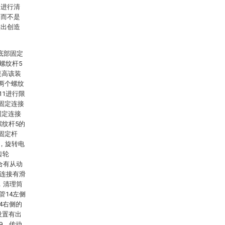
案进行清
，而不是
做出创造
底部固定
螺纹杆5
提高该装
两个螺纹
11进行限
固定连接
固定连接
螺纹杆5的
固定杆
9，旋转电
齿轮
合有从动
定连接有滑
，清理筒
管14左侧
4右侧的
设置有出
9、传动