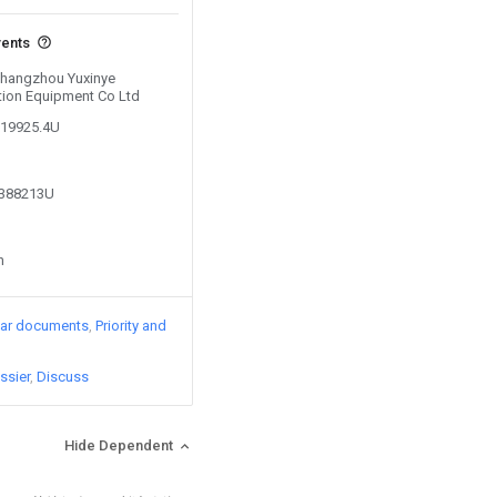
vents
 Changzhou Yuxinye
tion Equipment Co Ltd
819925.4U
5388213U
n
lar documents
Priority and
ssier
Discuss
Hide Dependent