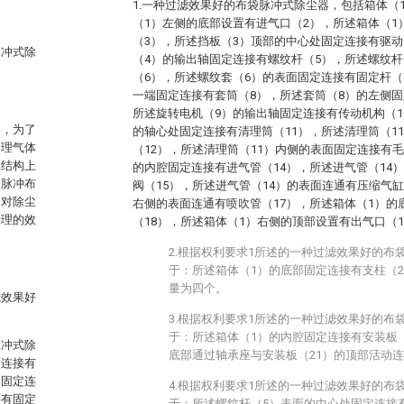
1.一种过滤效果好的布袋脉冲式除尘器，包括箱体（
（1）左侧的底部设置有进气口（2），所述箱体（1
（3），所述挡板（3）顶部的中心处固定连接有驱动
脉冲式除
（4）的输出轴固定连接有螺纹杆（5），所述螺纹杆
（6），所述螺纹套（6）的表面固定连接有固定杆（
一端固定连接有套筒（8），所述套筒（8）的左侧固
所述旋转电机（9）的输出轴固定连接有传动机构（1
器，为了
的轴心处固定连接有清理筒（11），所述清理筒（1
处理气体
（12），所述清理筒（11）内侧的表面固定连接有毛
从结构上
的内腔固定连接有进气管（14），所述进气管（14
的脉冲布
阀（15），所述进气管（14）的表面连通有压缩气缸
繁对除尘
右侧的表面连通有喷吹管（17），所述箱体（1）的
清理的效
（18），所述箱体（1）右侧的顶部设置有出气口（1
2.根据权利要求1所述的一种过滤效果好的布
于：所述箱体（1）的底部固定连接有支柱（2
量为四个。
滤效果好
3.根据权利要求1所述的一种过滤效果好的布
于：所述箱体（1）的内腔固定连接有安装板（
脉冲式除
底部通过轴承座与安装板（21）的顶部活动
定连接有
轴固定连
4.根据权利要求1所述的一种过滤效果好的布
接有固定
于：所述螺纹杆（5）表面的中心处固定连接