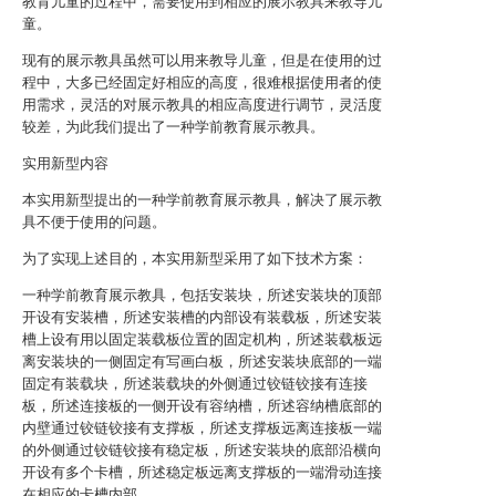
教育儿童的过程中，需要使用到相应的展示教具来教导儿
童。
现有的展示教具虽然可以用来教导儿童，但是在使用的过
程中，大多已经固定好相应的高度，很难根据使用者的使
用需求，灵活的对展示教具的相应高度进行调节，灵活度
较差，为此我们提出了一种学前教育展示教具。
实用新型内容
本实用新型提出的一种学前教育展示教具，解决了展示教
具不便于使用的问题。
为了实现上述目的，本实用新型采用了如下技术方案：
一种学前教育展示教具，包括安装块，所述安装块的顶部
开设有安装槽，所述安装槽的内部设有装载板，所述安装
槽上设有用以固定装载板位置的固定机构，所述装载板远
离安装块的一侧固定有写画白板，所述安装块底部的一端
固定有装载块，所述装载块的外侧通过铰链铰接有连接
板，所述连接板的一侧开设有容纳槽，所述容纳槽底部的
内壁通过铰链铰接有支撑板，所述支撑板远离连接板一端
的外侧通过铰链铰接有稳定板，所述安装块的底部沿横向
开设有多个卡槽，所述稳定板远离支撑板的一端滑动连接
在相应的卡槽内部。