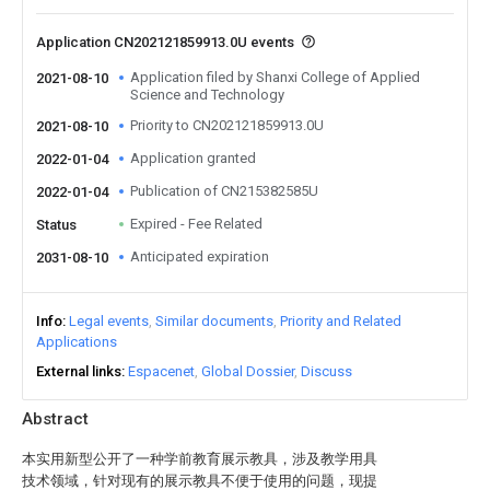
Application CN202121859913.0U events
Application filed by Shanxi College of Applied
2021-08-10
Science and Technology
Priority to CN202121859913.0U
2021-08-10
Application granted
2022-01-04
Publication of CN215382585U
2022-01-04
Expired - Fee Related
Status
Anticipated expiration
2031-08-10
Info
Legal events
Similar documents
Priority and Related
Applications
External links
Espacenet
Global Dossier
Discuss
Abstract
本实用新型公开了一种学前教育展示教具，涉及教学用具
技术领域，针对现有的展示教具不便于使用的问题，现提