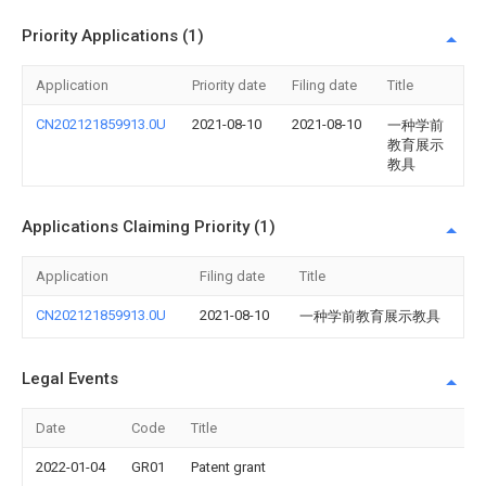
Priority Applications (1)
Application
Priority date
Filing date
Title
CN202121859913.0U
2021-08-10
2021-08-10
一种学前
教育展示
教具
Applications Claiming Priority (1)
Application
Filing date
Title
CN202121859913.0U
2021-08-10
一种学前教育展示教具
Legal Events
Date
Code
Title
2022-01-04
GR01
Patent grant