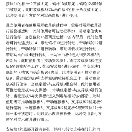
接块14的相应位置被固定，蜗杆13被锁定，蜗轮12和转轴
11被锁定，此时装载板3和写画白板4的相应角度被固定，
此时使用者可方便的对写画白板4进行使用。
且当使用者在使用展示教具的过程中，需要对展示教具进
行折叠搬运时，此时使用者可拉动把手21，带动定位块16
进行位移，当定位块16脱离定位槽17的内部后，此时使用
者可转动连接块14，带动蜗杆13进行转动，带动蜗轮12进
行转动，带动转轴11进行转动，带动装载板3进行转动，
带动写画白板4进行转动，当写画白板4进入到安装槽2的
内部后，此时使用者可拉动安装块1，通过装载块5和连接
板6的铰接配合工作，带动安装块1进行偏转，当安装块1
底部的卡槽10与稳定板9分离后，此时使用者可推动稳定
板9，通过稳定板9和支撑板8的铰接配合工作，带动稳定
板9进行偏转，当稳定板9与支撑板8重合时，此时使用者
可推动稳定板9与支撑板8，带动稳定板9与支撑板8进行偏
转，当稳定板9与支撑板8进入到容纳槽7的内部后，此时
使用者可推动连接板6，带动连接板6、支撑板8和稳定板9
进行偏转，当连接板6、支撑板8和稳定板9与安装块1处于
同一水平状态时，此时展示教具被折叠，此时使用者可方
便的对展示教具进行搬运。
安装块1的底部开设有转孔，蜗杆13转动连接在转孔的内