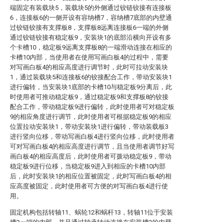
端固定有装载块5，装载块5的外侧通过铰链铰接有连接板
6，连接板6的一侧开设有容纳槽7，容纳槽7底部的内壁通
过铰链铰接有支撑板8，支撑板8远离连接板6一端的外侧
通过铰链铰接有稳定板9，安装块1的底部沿横向开设有多
个卡槽10，稳定板9远离支撑板8的一端滑动连接在相应的
卡槽10内部，当使用者在使用写画白板4的过程中，需要
对写画白板4的相应高度进行调节时，此时可拉动安装块
1，通过装载块5和连接板6的铰接配合工作，带动安装块1
进行偏转，当安装块1底部的卡槽10与稳定板9分离后，此
时使用者可推动稳定板9，通过稳定板9和支撑板8的铰接
配合工作，带动稳定板9进行偏转，此时使用者可对稳定板
9的相应角度进行调节，此时使用者可根据稳定板9的相应
位置拉动安装块1，带动安装块1进行偏转，带动装载板3
进行竖向位移，带动写画白板4进行竖向位移，此时使用者
可对写画白板4的相应高度进行调节，且当使用者调节好写
画白板4的相应高度后，此时使用者可拨动稳定板9，带动
稳定板9进行位移，当稳定板9进入到相应的卡槽10内部
后，此时安装块1的相应位置被固定，此时写画白板4的相
应高度被固定，此时使用者可方便的对写画白板4进行使
用。
固定机构包括转轴11、蜗轮12和蜗杆13，转轴11位于安装