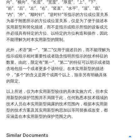
向”、“横向”、“长度”、“宽度”、“厚度”、“上”、“下”、
“前”、“后”、“左”、“右”、“竖直”、“水平”、“顶”、“底”、
“内”、“外”、“顺时针”、“逆时针”等指示的方位或位置关系
为基于附图所示的方位或位置关系，仅是为了便于描述本
实用新型和简化描述，而不是指示或暗示所指的设备或元
件必须具有特定的方位、以特定的方位构造和操作，因此
不能理解为对本实用新型的限制。
此外，术语“第一”、“第二”仅用于描述目的，而不能理解为
指示或暗示相对重要性或者隐含指明所指示的技术特征的
数量。由此，限定有“第一”、“第二”的特征可以明示或者隐
含地包括一个或者更多个该特征。在本实用新型的描述
中，“多个”的含义是两个或两个以上，除非另有明确具体
的限定。
以上所述，仅为本实用新型较佳的具体实施方式，但本实
用新型的保护范围并不局限于此，任何熟悉本技术领域的
技术人员在本实用新型揭露的技术范围内，根据本实用新
型的技术方案及其实用新型构思加以等同替换或改变，都
应涵盖在本实用新型的保护范围之内。
Similar Documents