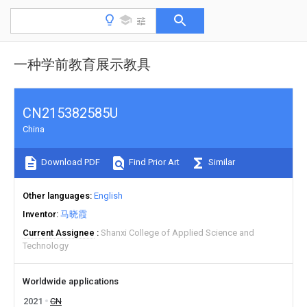
一种学前教育展示教具
CN215382585U
China
Download PDF
Find Prior Art
Similar
Other languages
English
Inventor
马晓霞
Current Assignee
Shanxi College of Applied Science and
Technology
Worldwide applications
2021
CN