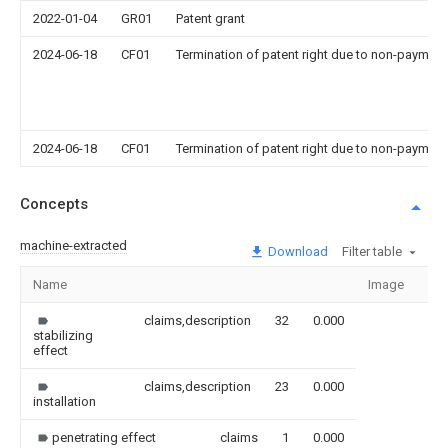
2022-01-04
GR01
Patent grant
2024-06-18
CF01
Termination of patent right due to non-payment
2024-06-18
CF01
Termination of patent right due to non-payment
Concepts
machine-extracted
Download
Filter table
Name
Image
Sec
claims,description
32
0.000
stabilizing
effect
claims,description
23
0.000
installation
penetrating effect
claims
1
0.000