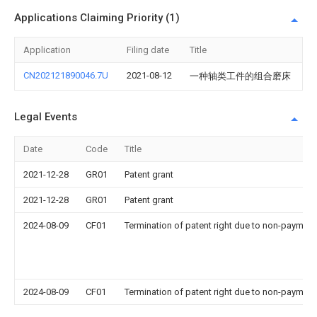
Applications Claiming Priority (1)
Application
Filing date
Title
CN202121890046.7U
2021-08-12
一种轴类工件的组合磨床
Legal Events
Date
Code
Title
2021-12-28
GR01
Patent grant
2021-12-28
GR01
Patent grant
2024-08-09
CF01
Termination of patent right due to non-payment
2024-08-09
CF01
Termination of patent right due to non-payment