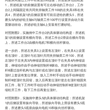
同磨床间通过工件中转装置200连接，所述磨床包括机架
1，所述机架1的前侧设置有可左右移动的工作台2，工作
台2上间隔固定有共同夹持轴类工件100的左夹具3和右夹
具4，所述机架1的后侧设置有可前后进给的磨头5，所述
磨头5内的砂轮主轴6与轴类工件100平行设置并由动力装
置驱动转动，所述砂轮主轴6上安装有打磨砂轮。
对照附图2，实施例中工作台2的具体驱动结构是：所述机
架1的前侧设置有横向导轨，所述工作台2滑设在横向导轨
上，所述工作台2由横向电机7和横向丝杆驱动。
进一步的，所述左夹具3上设置有左顶针，右夹具4上设置
有右顶针，左顶针与右顶针共同夹持轴类工件100，所述
左顶针于左夹具3内伸缩设置或右顶针于右夹具4内伸缩设
置，伸缩动作由手动伸缩控制杆8驱动。所述手动伸缩控制
杆8通过连杆机构与左顶针或右顶针连接，所述左顶针或右
顶针上套设有复位弹簧。放入工件时手动拉动手动伸缩控
制杆8使顶针先回缩，放入后再复位顶针使左右顶针稳固夹
持工件，取下工件时手动拉动手动伸缩控制杆8使顶针先回
缩松开工件，取下工件后再复位顶针。
对照附图3，实施例中磨头5的具体驱动结构是：所述机架
1的后侧设置有纵向导轨，所述纵向导轨上滑设有磨头5底
座，所述磨头5底座由纵向电机10和纵向丝杆驱动。