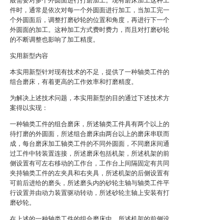
般需要对多个外圆面进行打磨加工。现有磨床加工这种工
件时，通常是依次对每一个外圆面进行加工，当加工完一
个外圆面后，调整打磨砂轮的位置和角度，再进行下一个
外圆面的加工。这种加工方式费时费力，而且对打磨砂轮
的不断调整也影响了加工精度。
实用新型内容
本实用新型针对现有技术的不足，提供了一种轴类工件的
组合磨床，有着更高的工作效率和打磨精度。
为解决上述技术问题，本实用新型的目的通过下述技术方
案得以实现：
一种轴类工件的组合磨床，所述轴类工件具有两个以上的
待打磨的外圆面，所述组合磨床由两台以上的磨床串联而
成，每台磨床加工轴类工件的不同外圆面，不同磨床间通
过工件中转装置连接，所述磨床包括机架，所述机架的前
侧设置有可左右移动的工作台，工作台上间隔固定有共同
夹持轴类工件的左夹具和右夹具，所述机架的后侧设置有
可前后进给的磨头，所述磨头内的砂轮主轴与轴类工件平
行设置并由动力装置驱动转动，所述砂轮主轴上安装有打
磨砂轮。
在上述的一种轴类工件的组合磨床中，所述机架的前侧设