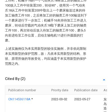
工作时，机械手16的一个气动夹爪18将加工好的轴类工件
100放入工件中转装置200，转动90°，使用另一个气动夹
爪18从工件中转装置200中取出上一个磨床输送过来的待
加工轴类工件100，之后将加工好的轴类工件100输送到下
一个磨床进行下一步加工；机械手16夹持待加工工件进入
磨床，转动后空载的气动夹爪18取下磨床上加工好的轴类
工件100，再次转动后放入待加工的轴类工件100，磨头5
向前进给至工作位置，启动主轴电机11进行外圆面的打
磨。
上述实施例仅为本实用新型的较佳实施例，并非依此限制
本实用新型的保护范围，故：凡依本实用新型的结构、形
状、原理所做的等效变化，均应涵盖于本实用新型的保护
范围之内。
Cited By (2)
Publication number
Priority date
Publication date
Assi
CN114536118A
*
2022-03-02
2022-05-27
东莞
岛机
造有