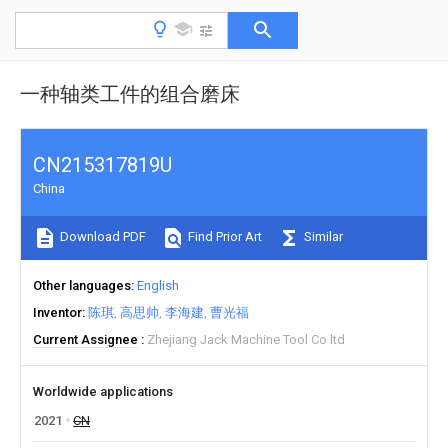
一种轴类工件的组合磨床
CN215317819U
China
Download PDF
Find Prior Art
Similar
Other languages
English
Inventor
陈琪
高思帅
李海建
曹光福
Current Assignee
Zhejiang Jack Machine Tool Co ltd
Worldwide applications
2021
CN