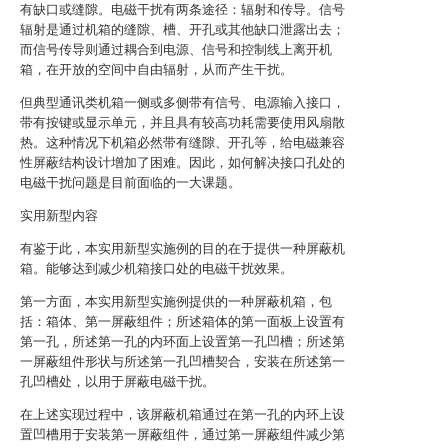
有缺口或缝隙。电磁干扰有两条途径：辐射和传导。信号
辐射是通过机箱的缝隙、槽、开孔或其他缺口泄露出去；
而信号传导则通过耦合到电源、信号和控制线上离开机
箱，在开放的空间中自由辐射，从而产生干扰。
但典型通讯类机箱一侧或多侧带有信号、电源输入接口，
带有按键或显示单元，并且具有较高功耗需要使用风扇散
热。这种情况下机箱必然带有缝隙、开孔等，给电磁兼容
性屏蔽结构设计增加了困难。因此，如何解决接口孔处的
电磁干扰问题是目前面临的一大课题。
实用新型内容
有鉴于此，本实用新型实施例的目的在于提供一种屏蔽机
箱。能够达到减少机箱接口处的电磁干扰效果。
第一方面，本实用新型实施例提供的一种屏蔽机箱，包
括：箱体、第一屏蔽组件；所述箱体的第一面板上设置有
第一孔，所述第一孔的内环面上设置第一孔凹槽；所述第
一屏蔽组件形状与所述第一孔凹槽契合，安装在所述第一
孔凹槽处，以用于屏蔽电磁干扰。
在上述实现过程中，该屏蔽机箱通过在第一孔的内环上设
置凹槽用于安装第一屏蔽组件，通过第一屏蔽组件减少第