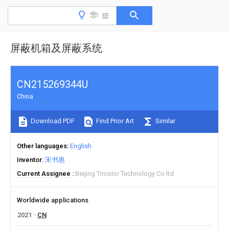
屏蔽机箱及屏蔽系统
CN215269344U
China
Download PDF
Find Prior Art
Similar
Other languages
English
Inventor
宋书惠
Current Assignee
Beijing Tricolor Technology Co ltd
Worldwide applications
2021
CN