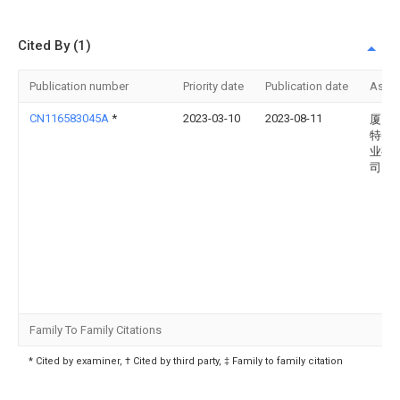
Cited By (1)
Publication number
Priority date
Publication date
Assi
CN116583045A
*
2023-03-10
2023-08-11
厦门
特电
业有
司
Family To Family Citations
* Cited by examiner, † Cited by third party, ‡ Family to family citation