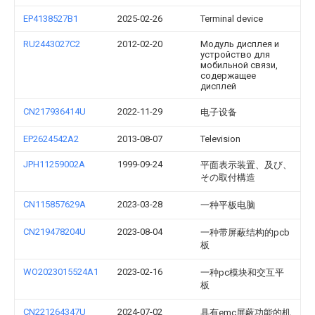
EP4138527B1
2025-02-26
Terminal device
RU2443027C2
2012-02-20
Модуль дисплея и
устройство для
мобильной связи,
содержащее
дисплей
CN217936414U
2022-11-29
电子设备
EP2624542A2
2013-08-07
Television
JPH11259002A
1999-09-24
平面表示装置、及び、
その取付構造
CN115857629A
2023-03-28
一种平板电脑
CN219478204U
2023-08-04
一种带屏蔽结构的pcb
板
WO2023015524A1
2023-02-16
一种pc模块和交互平
板
CN221264347U
2024-07-02
具有emc屏蔽功能的机