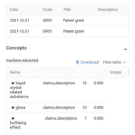
Date
Code
Title
Description
2021-12-21
GR01
Patent grant
2021-12-21
GR01
Patent grant
Concepts
machine-extracted
Download
Filter table
Name
Image
Sec
liquid
claims,description
13
0.000
crystal
related
substance
glass
claims,description
10
0.000
claims,description
7
0.000
buffering
effect