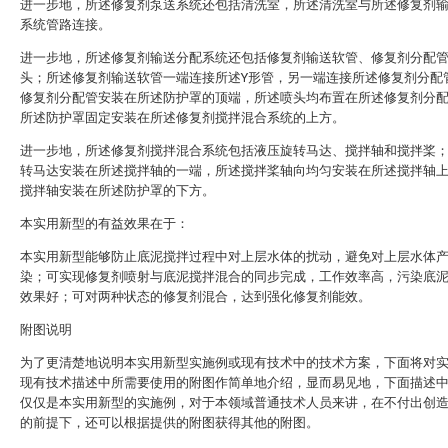
进一步地，所述修复剂泵送系统还包括清洗室，所述清洗室与所述修复剂
系统管路连接。
进一步地，所述修复剂输送分配系统还包括修复剂输送软管、修复剂分配
头；所述修复剂输送软管一端连接所述Y形管，另一端连接所述修复剂分配
修复剂分配管安装在所述防护罩的顶端，所述喷头均布置在所述修复剂分
所述防护罩固定安装在所述修复剂搅拌混合系统的上方。
进一步地，所述修复剂搅拌混合系统包括液压旋转马达、搅拌轴和搅拌桨
转马达安装在所述搅拌轴的一端，所述搅拌桨轴向均匀安装在所述搅拌轴
搅拌轴安装在所述防护罩的下方。
本实用新型的有益效果在于：
本实用新型能够防止底泥搅拌过程中对上层水体的扰动，避免对上层水体
染；可实现修复剂喷射与底泥搅拌混合的同步完成，工作效率高，污染底
效果好；可对两种状态的修复剂混合，达到强化修复剂能效。
附图说明
为了更清楚地说明本实用新型实施例或现有技术中的技术方案，下面将对
现有技术描述中所需要使用的附图作简单地介绍，显而易见地，下面描述
仅仅是本实用新型的实施例，对于本领域普通技术人员来讲，在不付出创
的前提下，还可以根据提供的附图获得其他的附图。