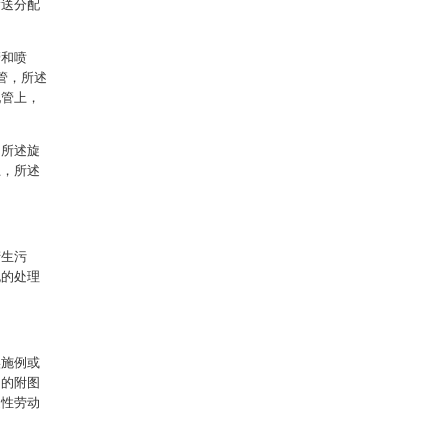
输送分配
管和喷
管，所述
配管上，
；所述旋
上，所述
产生污
泥的处理
实施例或
中的附图
造性劳动