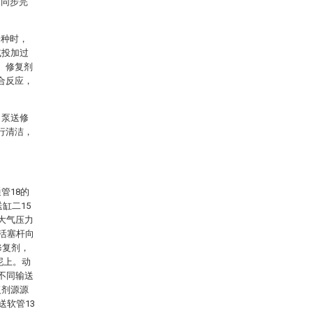
的同步完
一种时，
或投加过
、修复剂
合反应，
，泵送修
行清洁，
管18的
缸二15
大气压力
的活塞杆向
修复剂，
泥上。动
不同输送
复剂源源
送软管13