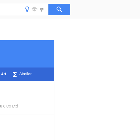
 Art
Similar
u 6 Co Ltd