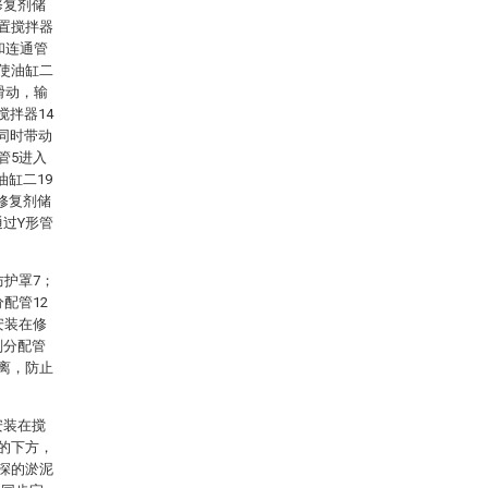
修复剂储
设置搅拌器
和连通管
油使油缸二
滑动，输
搅拌器14
同时带动
管5进入
缸二19
修复剂储
通过Y形管
防护罩7；
配管12
安装在修
剂分配管
隔离，防止
安装在搅
7的下方，
较深的淤泥