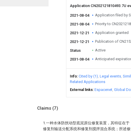
Application CN202121810493.7U e
Application filed by 
2021-08-04
Priority to CN202121
2021-08-04
Application granted
2021-12-21
Publication of CN21
2021-12-21
Active
Status
Anticipated expiratio
2031-08-04
Info
Cited by (1)
Legal events
Simi
Related Applications
External links
Espacenet
Global Do
Claims
(7)
1.一种水体防扰动型底泥原位修复装置，其特征在
修复剂输送分配系统和修复剂搅拌混合系统；所述修