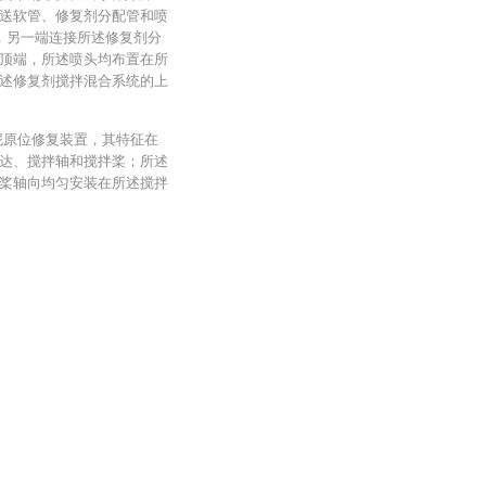
送软管、修复剂分配管和喷
，另一端连接所述修复剂分
顶端，所述喷头均布置在所
述修复剂搅拌混合系统的上
泥原位修复装置，其特征在
达、搅拌轴和搅拌桨；所述
桨轴向均匀安装在所述搅拌