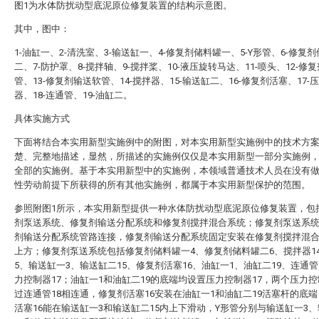
图1为水体防扰动型底泥原位修复装置的结构示意图。
其中，图中：
1-油缸一、2-清洗室、3-输送缸一、4-修复剂储料罐一、5-Y形管、6-修复
二、7-防护罩、8-搅拌轴、9-搅拌桨、10-液压旋转马达、11-喷头、12-修
管、13-修复剂输送软管、14-搅拌器、15-输送缸二、16-修复剂活塞、17-
器、18-连通管、19-油缸二。
具体实施方式
下面将结合本实用新型实施例中的附图，对本实用新型实施例中的技术方
楚、完整地描述，显然，所描述的实施例仅仅是本实用新型一部分实施例
全部的实施例。基于本实用新型中的实施例，本领域普通技术人员在没有
性劳动前提下所获得的所有其他实施例，都属于本实用新型保护的范围。
参照附图1所示，本实用新型提供一种水体防扰动型底泥原位修复装置，包
剂泵送系统、修复剂输送分配系统和修复剂搅拌混合系统；修复剂泵送系
剂输送分配系统管路连接，修复剂输送分配系统固定安装在修复剂搅拌混
上方；修复剂泵送系统包括修复剂储料罐一4、修复剂储料罐二6、搅拌器1
5、输送缸一3、输送缸二15、修复剂活塞16、油缸一1、油缸二19、连通管
力控制器17；油缸一1和油缸二19的底端均设置压力控制器17，两个压力控
过连通管18相连通，修复剂活塞16安装在油缸一1和油缸二19活塞杆的底
活塞16能在输送缸一3和输送缸二15内上下滑动，Y形管分别与输送缸一3