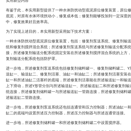
实用新型内容
有鉴于此，本实用新型提供了一种水体防扰动型底泥原位修复装置，原位
底泥，对原有水体环境扰动小，修复成本低；修复剂能够投加到一定深度
中，修复效果好且效率高。
为了实现上述目的，本实用新型采用如下技术方案：
一种水体防扰动型底泥原位修复装置，包括：修复剂泵送系统、修复剂输
统和修复剂搅拌混合系统；所述修复剂泵送系统与所述修复剂输送分配系
接，所述修复剂输送分配系统固定安装在所述修复剂搅拌混合系统的上方
复剂输送分配系统包括防护罩。
进一步地，所述修复剂泵送系统包括修复剂储料罐一、修复剂储料罐二、Y
送缸一、输送缸二、修复剂活塞、油缸一和油缸二；所述修复剂活塞安装
缸一和所述油缸二活塞杆的底端，所述修复剂活塞能在所述输送缸一和输
上下滑动，所述Y形管分别与所述输送缸一、所述输送缸二和所述修复剂输
统连接，所述修复剂储料罐一与所述输送缸一管路连接，所述修复剂储料
述输送缸二管路连接。
进一步地，所述修复剂泵送系统还包括连通管和压力控制器；所述油缸一
缸二的底端均设置所述压力控制器，所述压力控制器与所述连通管连接。
进一步地，所述修复剂储料罐一和所述修复剂储料罐二中设置搅拌器。