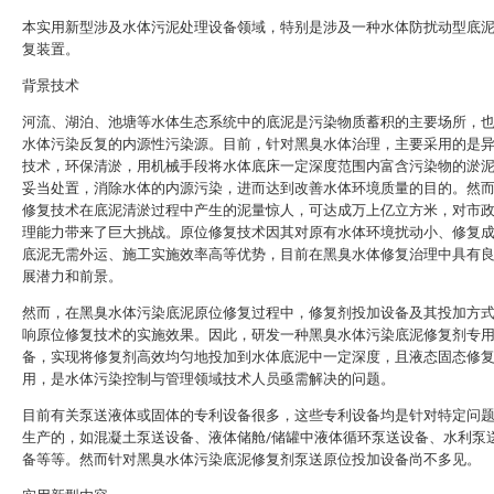
本实用新型涉及水体污泥处理设备领域，特别是涉及一种水体防扰动型底
复装置。
背景技术
河流、湖泊、池塘等水体生态系统中的底泥是污染物质蓄积的主要场所，
水体污染反复的内源性污染源。目前，针对黑臭水体治理，主要采用的是
技术，环保清淤，用机械手段将水体底床一定深度范围内富含污染物的淤
妥当处置，消除水体的内源污染，进而达到改善水体环境质量的目的。然
修复技术在底泥清淤过程中产生的泥量惊人，可达成万上亿立方米，对市
理能力带来了巨大挑战。原位修复技术因其对原有水体环境扰动小、修复
底泥无需外运、施工实施效率高等优势，目前在黑臭水体修复治理中具有
展潜力和前景。
然而，在黑臭水体污染底泥原位修复过程中，修复剂投加设备及其投加方
响原位修复技术的实施效果。因此，研发一种黑臭水体污染底泥修复剂专
备，实现将修复剂高效均匀地投加到水体底泥中一定深度，且液态固态修
用，是水体污染控制与管理领域技术人员亟需解决的问题。
目前有关泵送液体或固体的专利设备很多，这些专利设备均是针对特定问
生产的，如混凝土泵送设备、液体储舱/储罐中液体循环泵送设备、水利泵
备等等。然而针对黑臭水体污染底泥修复剂泵送原位投加设备尚不多见。