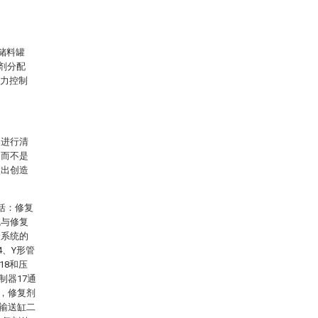
剂储料罐
复剂分配
压力控制
案进行清
，而不是
做出创造
括：修复
统与修复
合系统的
4、Y形管
18和压
制器17通
端，修复剂
、输送缸二