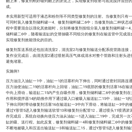
翻上来，修复剂刚好碰到翻上的淤泥上，实现修复剂喷射与底泥搅拌混合
成。
本实用新型可适用于液态和粉剂等不同类型修复剂的注射。当修复剂只有
可同时装入修复剂储料罐一4、修复剂储料罐二6中；当修复剂由二种状态
程中需要混合以强化其效能时，分别将修复剂按组分装入修复剂储料罐一4
储料罐二6中，随着输送缸的交替抽吸不同组分的修复剂在输送管中完成混
实现修复剂效能强化的目的。
修复剂泵送系统还包括清洗室2，清洗室2与修复剂输送分配系统管路连接
复作业完成后，由清洗室2通过喷射高压气体或清水对整个管路和注射头进
避免堵塞。
实施例1
压力油注入油缸一1中，油缸一1的活塞杆向下伸出，同时通过密封回路连通
压力油使油缸二19的活塞杆向上回缩，油缸二19底部的修复剂活塞16在输送
中向上滑动，输送缸二15内产生自吸作用，修复剂储料罐二6中的修复剂在
作用和搅拌器14的助推作用下通过吸入口被吸入输送缸二15中，油缸一1
下伸出同时带动修复剂活塞16在输送缸一3中向下滑动，将输送缸一3中的
通过Y形管5进入修复剂输送软管13和修复剂分配管12，通过喷头11喷洒淤
作完成后，系统自动换向使压力油从油缸一1进入油缸二19中，完成另一次
缸的吸、送行程。如此反复，修复剂储料罐一4和修复剂储料罐二6中的修
不断地被吸入和压送出输送缸一3和输送缸二15，通过Y形管5进入修复剂输