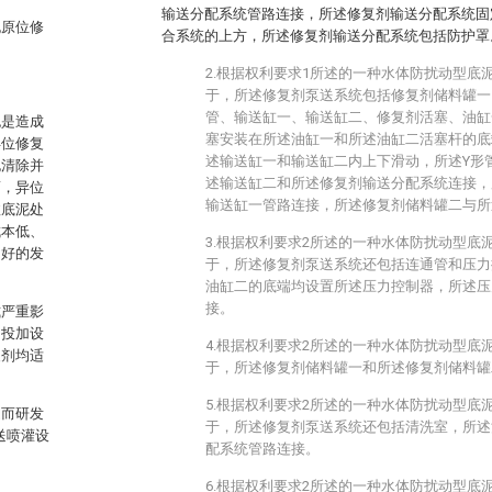
输送分配系统管路连接，所述修复剂输送分配系统固
泥原位修
合系统的上方，所述修复剂输送分配系统包括防护罩
2.根据权利要求1所述的一种水体防扰动型底
于，所述修复剂泵送系统包括修复剂储料罐一
管、输送缸一、输送缸二、修复剂活塞、油缸
也是造成
塞安装在所述油缸一和所述油缸二活塞杆的底
异位修复
述输送缸一和输送缸二内上下滑动，所述Y形
泥清除并
述输送缸二和所述修复剂输送分配系统连接，
而，异位
输送缸一管路连接，所述修复剂储料罐二与所
政底泥处
成本低、
3.根据权利要求2所述的一种水体防扰动型底
良好的发
于，所述修复剂泵送系统还包括连通管和压力
油缸二的底端均设置所述压力控制器，所述压
接。
式严重影
用投加设
4.根据权利要求2所述的一种水体防扰动型底
复剂均适
于，所述修复剂储料罐一和所述修复剂储料罐
5.根据权利要求2所述的一种水体防扰动型底
题而研发
于，所述修复剂泵送系统还包括清洗室，所述
送喷灌设
配系统管路连接。
6.根据权利要求2所述的一种水体防扰动型底