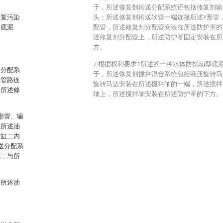
于，所述修复剂输送分配系统还包括修复剂输
修复污染
头；所述修复剂输送软管一端连接所述Y形管
的底泥
配管，所述修复剂分配管安装在所述防护罩的
述修复剂分配管上，所述防护罩固定安装在所
方。
7.根据权利要求1所述的一种水体防扰动型底
送分配系
于，所述修复剂搅拌混合系统包括液压旋转马
统管路连
旋转马达安装在所述搅拌轴的一端，所述搅拌
，所述修
轴上，所述搅拌轴安装在所述防护罩的下方。
形管、输
在所述油
送缸二内
送分配系
罐二与所
和所述油