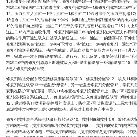
15和修复剂输送分配系统连接，修复剂储料罐一4与输送缸一3管路连接，
料罐二6与输送缸二15管路连接，修复剂储料罐一4和修复剂储料罐二6中
14。压力油注入油缸一1中，油缸一1和油缸二19通过底部的压力控制器17
18连通，油缸一1的活塞杆向下伸出，同时通过密封回路连通管18的压力
19的活塞杆向上回缩，油缸二19底部的修复剂活塞16在输送缸二15中向上
送缸二15内产生自吸作用，修复剂储料罐二6中的修复剂在大气压力作用和
的助推作用下通过吸入口被吸入输送缸二15中，油缸一1的活塞杆向下伸出
修复剂活塞16在输送缸一3中向下滑动，将输送缸一3中的修复剂，通过Y形
修复剂输送分配系统。动作完成后，系统自动换向使压力油从油缸一1进入油
中，完成另一次不同输送缸的吸、送行程。如此反复，修复剂储料罐一4和
料罐二6中的修复剂源源不断地被吸入和压送出输送缸一3和输送缸二15，
5进入修复剂分配系统。
修复剂输送分配系统包括修复剂输送软管13、修复剂分配管12、喷头11和
修复剂输送软管13一端连接Y形管5，另一端连接修复剂分配管12，修复剂分
安装在防护罩7的顶端，喷头11均布置在修复剂分配管12上，防护罩7固定
复剂搅拌混合系统的上方。修复剂从Y形管5进入修复剂输送软管13和修复
12，通过喷头11喷洒到搅拌后的底泥上，防护罩7可以将底泥与上层水体
底泥搅拌过程中对上层水体的扰动，避免对上层水体产生污染。
修复剂搅拌混合系统包括液压旋转马达10、搅拌轴8和搅拌桨9；旋转马达
拌轴8的一端，搅拌桨9轴向均匀安装在搅拌轴8上，搅拌轴8安装在防护罩
液压旋转马达10通电，带动搅拌轴8转动，搅拌桨9围绕搅拌轴8转动，将