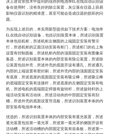
决上述背景技术中提到的现存的电池串EL在线自动识别设
备在使用时，没有良好的除尘装置，灰尘落在仪器上容易
影响仪器识别的精准度，甚至可能会造成仪器的损坏的问
题。
为实现上述目的，本实用新型提供如下技术方案：电池串
EL在线自动识别设备，包括识别装置本体，所述识别装置
本体包括机柜，所述机柜左侧面的上端固定安装有警示
灯，所述机柜的正面活动安装有柜门，所述柜门的右上角
设置有控制面板，所述机柜内部的顶面固定安装有图像采
集器，所述识别装置本体的内部安装有除尘装置，所述除
尘装置包括外壳，所述外壳的底面开设有通孔，所述通孔
内部的上端设置有密封刷，所述外壳内部的顶面固定安装
有底座，所述底座的底面固定安装有吸尘棒，所述吸尘棒
的底端固定安装有连接杆，所述底座的左侧固定安装有电
机，所述电机的底端固定焊接有旋转杆，所述旋转杆的上
端活动安装有活动块，所述活动块的中部固定安装有刮
桶，所述外壳的底面设置导流板，所述识别装置本体的内
部安装有电池串本体。
优选的，所述识别装置本体的内部安装有遮光装置，所述
遮光装置包括第一遮光罩，所述第一遮光罩的侧面开设有
活动槽，所述活动槽的内部固定安装有齿条板，所述第一