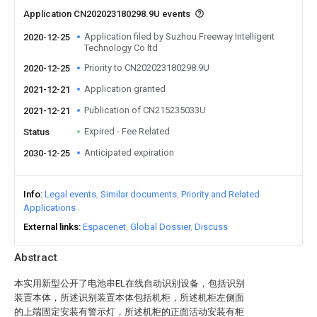
Application CN202023180298.9U events
Application filed by Suzhou Freeway Intelligent
2020-12-25
Technology Co ltd
Priority to CN202023180298.9U
2020-12-25
Application granted
2021-12-21
Publication of CN215235033U
2021-12-21
Expired - Fee Related
Status
Anticipated expiration
2030-12-25
Info
Legal events
Similar documents
Priority and Related
Applications
External links
Espacenet
Global Dossier
Discuss
Abstract
本实用新型公开了电池串EL在线自动识别设备，包括识别
装置本体，所述识别装置本体包括机柜，所述机柜左侧面
的上端固定安装有警示灯，所述机柜的正面活动安装有柜