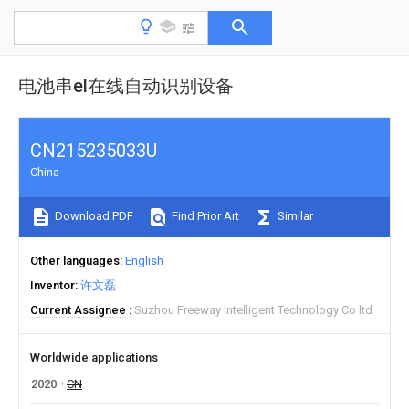
电池串el在线自动识别设备
CN215235033U
China
Download PDF
Find Prior Art
Similar
Other languages
English
Inventor
许文磊
Current Assignee
Suzhou Freeway Intelligent Technology Co ltd
Worldwide applications
2020
CN