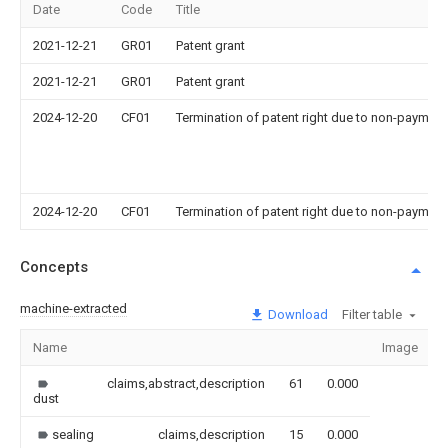
Date
Code
Title
2021-12-21
GR01
Patent grant
2021-12-21
GR01
Patent grant
2024-12-20
CF01
Termination of patent right due to non-payment
2024-12-20
CF01
Termination of patent right due to non-payment
Concepts
machine-extracted
Download
Filter table
Name
Image
claims,abstract,description
61
0.000
dust
sealing
claims,description
15
0.000