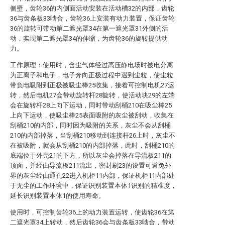
侧壁，齿轮36的内侧面活动安装在活动槽32的内部，齿轮
36与齿条板33啮合，齿轮36上安装有动力装置，保证齿轮
36的旋转可带动第二遮光罩34在第一遮光罩31外侧的活
动，实现第二遮光罩34的伸缩，为齿轮36的旋转提供动
力。
工作原理：使用时，含尘气体经过高压静电场时被电分离
为正离子和电子，电子奔向正极过程中遇到尘粒，使尘粒
带负电吸附到正极被吸尘棒25收集，接着可控制电机27运
转，然后电机27会带动旋转杆28旋转，使活动块29的左端
会在旋转杆28上向下运动，同时带动刮桶210在吸尘棒25
上向下运动，使吸尘棒25表面吸附的灰尘被刮动，收集在
刮桶210的内部，同时因为吸附的关系，灰尘不会从刮桶
210的内部掉落，当刮桶210移动到连接杆26上时，灰尘不
在被吸附，就会从刮桶210的内部掉落，此时，刮桶210的
底端位于外壳21的下方，所以灰尘会掉落在导流板211的
顶面，并经由导流板211流出，密封刷23的设置可避免外
界的灰尘经由通孔22进入机柜11内部，保证机柜11内部处
于无尘的工作环境中，保证识别装置本体1识别的精准度，
延长识别装置本体1的使用寿命。
使用时，可控制齿轮36上的动力装置运转，使齿轮36在第
二遮光罩34上转动，然后齿轮36会与齿条板33啮合，带动