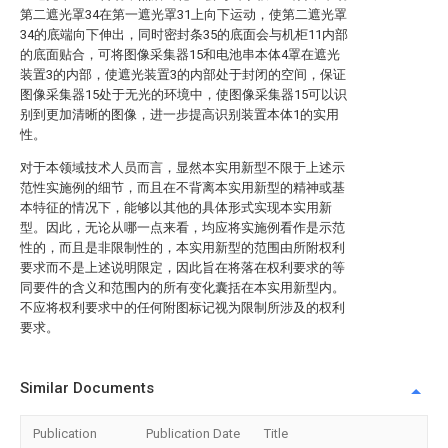
第二遮光罩34在第一遮光罩31上向下运动，使第二遮光罩
34的底端向下伸出，同时密封条35的底面会与机柜11内部
的底面贴合，可将图像采集器15和电池串本体4罩在遮光
装置3的内部，使遮光装置3的内部处于封闭的空间，保证
图像采集器15处于无光的环境中，使图像采集器15可以识
别到更加清晰的图像，进一步提高识别装置本体1的实用
性。
对于本领域技术人员而言，显然本实用新型不限于上述示
范性实施例的细节，而且在不背离本实用新型的精神或基
本特征的情况下，能够以其他的具体形式实现本实用新
型。因此，无论从哪一点来看，均应将实施例看作是示范
性的，而且是非限制性的，本实用新型的范围由所附权利
要求而不是上述说明限定，因此旨在将落在权利要求的等
同要件的含义和范围内的所有变化囊括在本实用新型内。
不应将权利要求中的任何附图标记视为限制所涉及的权利
要求。
Similar Documents
Publication
Publication Date
Title