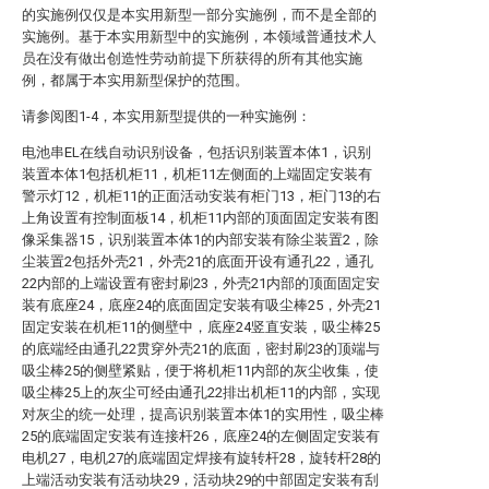
的实施例仅仅是本实用新型一部分实施例，而不是全部的
实施例。基于本实用新型中的实施例，本领域普通技术人
员在没有做出创造性劳动前提下所获得的所有其他实施
例，都属于本实用新型保护的范围。
请参阅图1-4，本实用新型提供的一种实施例：
电池串EL在线自动识别设备，包括识别装置本体1，识别
装置本体1包括机柜11，机柜11左侧面的上端固定安装有
警示灯12，机柜11的正面活动安装有柜门13，柜门13的右
上角设置有控制面板14，机柜11内部的顶面固定安装有图
像采集器15，识别装置本体1的内部安装有除尘装置2，除
尘装置2包括外壳21，外壳21的底面开设有通孔22，通孔
22内部的上端设置有密封刷23，外壳21内部的顶面固定安
装有底座24，底座24的底面固定安装有吸尘棒25，外壳21
固定安装在机柜11的侧壁中，底座24竖直安装，吸尘棒25
的底端经由通孔22贯穿外壳21的底面，密封刷23的顶端与
吸尘棒25的侧壁紧贴，便于将机柜11内部的灰尘收集，使
吸尘棒25上的灰尘可经由通孔22排出机柜11的内部，实现
对灰尘的统一处理，提高识别装置本体1的实用性，吸尘棒
25的底端固定安装有连接杆26，底座24的左侧固定安装有
电机27，电机27的底端固定焊接有旋转杆28，旋转杆28的
上端活动安装有活动块29，活动块29的中部固定安装有刮