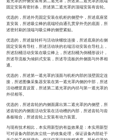
遮光罩的外侧安装有第二遮光罩，所述第二遮光罩的底端
固定安装有密封条，所述第二遮光罩的顶端安装有齿轮。
优选的，所述外壳固定安装在机柜的侧壁中，所述底座竖
直安装，所述吸尘棒的底端经由通孔贯穿外壳的底面，所
述密封刷的顶端与吸尘棒的侧壁紧贴。
优选的，所述旋转杆与活动块螺纹连接，所述底座的右侧
固定安装有导柱，所述活动块的右端活动安装在导柱上，
所述刮桶活动安装在吸尘棒上，所述刮桶为倒桶形设计，
所述导流板为倾斜式安装，所述导流板的外侧面与外界相
通。
优选的，所述第一遮光罩的顶面与机柜内部的顶壁固定连
接，所述图像采集器安装在第一遮光罩内侧的中部，所述
活动槽竖直设置，所述第二遮光罩的内径与第一遮光罩的
外径相等。
优选的，所述齿轮的内侧面露出第二遮光罩的内侧壁，所
述齿轮的内侧面活动安装在活动槽的内部，所述齿轮与齿
条板啮合，所述齿轮上安装有动力装置。
与现有技术相比，本实用新型的有益效果是：本实用新型
可对设备内部的灰尘统一的收集处理，保证设备内部处于
无尘的工作环境中，保证仪器识别的精准度，延长仪器的