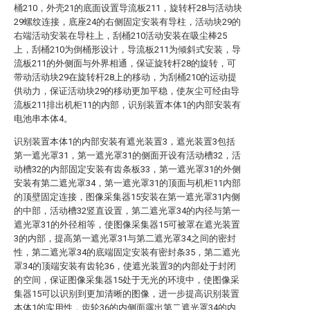
桶210，外壳21的底面设置导流板211，旋转杆28与活动块
29螺纹连接，底座24的右侧固定安装有导柱，活动块29的
右端活动安装在导柱上，刮桶210活动安装在吸尘棒25
上，刮桶210为倒桶形设计，导流板211为倾斜式安装，导
流板211的外侧面与外界相通，保证旋转杆28的旋转，可
带动活动块29在旋转杆28上的移动，为刮桶210的运动提
供动力，保证活动块29的移动更加平稳，使灰尘可经由导
流板211排出机柜11的内部，识别装置本体1的内部安装有
电池串本体4。
识别装置本体1的内部安装有遮光装置3，遮光装置3包括
第一遮光罩31，第一遮光罩31的侧面开设有活动槽32，活
动槽32的内部固定安装有齿条板33，第一遮光罩31的外侧
安装有第二遮光罩34，第一遮光罩31的顶面与机柜11内部
的顶壁固定连接，图像采集器15安装在第一遮光罩31内侧
的中部，活动槽32竖直设置，第二遮光罩34的内径与第一
遮光罩31的外径相等，使图像采集器15可被罩在遮光装置
3的内部，提高第一遮光罩31与第二遮光罩34之间的密封
性，第二遮光罩34的底端固定安装有密封条35，第二遮光
罩34的顶端安装有齿轮36，使遮光装置3的内部处于封闭
的空间，保证图像采集器15处于无光的环境中，使图像采
集器15可以识别到更加清晰的图像，进一步提高识别装置
本体1的实用性，齿轮36的内侧面露出第二遮光罩34的内