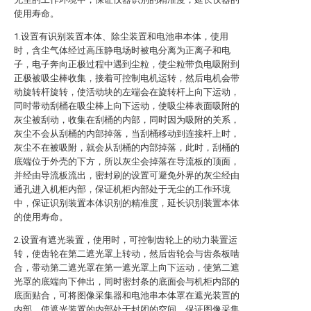
使用寿命。
1.设置有识别装置本体、除尘装置和电池串本体，使用
时，含尘气体经过高压静电场时被电分离为正离子和电
子，电子奔向正极过程中遇到尘粒，使尘粒带负电吸附到
正极被吸尘棒收集，接着可控制电机运转，然后电机会带
动旋转杆旋转，使活动块的左端会在旋转杆上向下运动，
同时带动刮桶在吸尘棒上向下运动，使吸尘棒表面吸附的
灰尘被刮动，收集在刮桶的内部，同时因为吸附的关系，
灰尘不会从刮桶的内部掉落，当刮桶移动到连接杆上时，
灰尘不在被吸附，就会从刮桶的内部掉落，此时，刮桶的
底端位于外壳的下方，所以灰尘会掉落在导流板的顶面，
并经由导流板流出，密封刷的设置可避免外界的灰尘经由
通孔进入机柜内部，保证机柜内部处于无尘的工作环境
中，保证识别装置本体识别的精准度，延长识别装置本体
的使用寿命。
2.设置有遮光装置，使用时，可控制齿轮上的动力装置运
转，使齿轮在第二遮光罩上转动，然后齿轮会与齿条板啮
合，带动第二遮光罩在第一遮光罩上向下运动，使第二遮
光罩的底端向下伸出，同时密封条的底面会与机柜内部的
底面贴合，可将图像采集器和电池串本体罩在遮光装置的
内部，使遮光装置的内部处于封闭的空间，保证图像采集