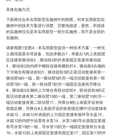
具体实施方式
下面将结合本实用新型实施例中的附图，对本实用新型实
施例中的技术方案进行清楚、完整地描述，显然，所描述
的实施例仅仅是本实用新型一部分实施例，而不是全部的
实施例。
请参阅图1至图4，本实用新型提供一种技术方案：一种无
土栽培蔬菜水培设备，包括承载台1，承载台1的上表面固
定连接有驱动块2，驱动块2的外表面固定套接有驱动架
3，驱动块2的内腔中螺纹连接有螺纹杆4，驱动架3右侧的
下方啮合有驱动齿轮5，驱动齿轮5的正面活动套接有第一
驱动臂6的一端，第一驱动臂6的另一端活动套接有第一联
动臂7的一端，第一联动臂7的另一端固定连接有升降台
8，驱动架3左侧的上方啮合有联动齿轮9，联动齿轮9的正
面活动套接有第二驱动臂10的一端，第二驱动臂10的另一
端活动套接有第二联动臂11，升降台8的上表面开设有矩
形固定槽，升降台8上表面开设的矩形固定槽中活动套接有
水箱12，水箱12外表面的上方固定套接有循环导水盘13，
水箱12的内腔中设置有水泵14，水泵14的导水器固定套接
有导水管15的一端，导水管15的另一端固定套接有分水盘
16，水箱12的上表面固定套接有固定架17，固定架17的外