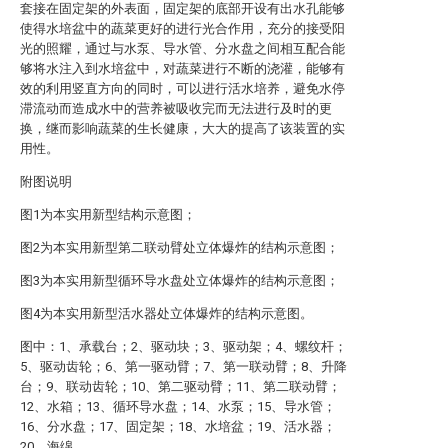
套接在固定架的外表面，固定架的底部开设有出水孔能够
使得水培盆中的蔬菜更好的进行光合作用，充分的接受阳
光的照耀，通过与水泵、导水管、分水盘之间相互配合能
够将水注入到水培盆中，对蔬菜进行不断的浇灌，能够有
效的利用竖直方向的同时，可以进行活水培养，避免水停
滞流动而造成水中的营养被吸收完而无法进行及时的更
换，继而影响蔬菜的生长健康，大大的提高了该装置的实
用性。
附图说明
图1为本实用新型结构示意图；
图2为本实用新型第二联动臂处立体爆炸的结构示意图；
图3为本实用新型循环导水盘处立体爆炸的结构示意图；
图4为本实用新型活水器处立体爆炸的结构示意图。
图中：1、承载台；2、驱动块；3、驱动架；4、螺纹杆；
5、驱动齿轮；6、第一驱动臂；7、第一联动臂；8、升降
台；9、联动齿轮；10、第二驱动臂；11、第二联动臂；
12、水箱；13、循环导水盘；14、水泵；15、导水管；
16、分水盘；17、固定架；18、水培盆；19、活水器；
20、海绵。