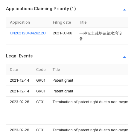
Applications Claiming Priority (1)
Application
Filing date
Title
CN202120484282.2U
2021-03-08
一种无土栽培蔬菜水培设
备
Legal Events
Date
Code
Title
2021-12-14
GR01
Patent grant
2021-12-14
GR01
Patent grant
2023-02-28
CF01
Termination of patent right due to non-payment
2023-02-28
CF01
Termination of patent right due to non-payment