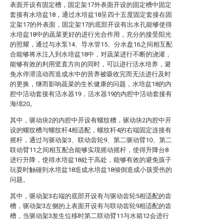
表面开设有固定槽，固定架17外表面开设的固定槽中固定
套接有水培盆18，通过水培盆18呈四十五度固定套接在固
定架17的外表面，固定架17的底部开设有出水孔能够使得
水培盆18中的蔬菜更好的进行光合作用，充分的接受阳光
的照耀，通过与水泵14、导水管15、分水盘16之间相互配
合能够将水注入到水培盆18中，对蔬菜进行不断的浇灌，
能够有效的利用竖直方向的同时，可以进行活水培养，避
免水停滞流动而造成水中的营养被吸收完而无法进行及时
的更换，继而影响蔬菜的生长健康的问题，水培盆18的内
腔中活动套接有活水器19，活水器19的内腔中活动套接有
海绵20。
其中，驱动块2的内腔中开设有螺纹槽，驱动块2内腔中开
设的螺纹槽与螺纹杆4相适配，螺纹杆4的右端固定连接有
摇杆，通过与驱动架3、联动齿轮9、第二驱动臂10、第二
联动臂11之间相互配合能够实现摇动摇杆，使得升降台8
进行升降，使得水培盆18处于高处，能够有效的避免孩子
玩耍时触碰到水培盆18造成水培盆18倾倒造成小孩受伤的
问题。
其中，驱动架3右端的底部开设有与驱动齿轮5相适配的齿
槽，驱动架3左侧的上表面开设有与联动齿轮9相适配的齿
槽，当驱动架3发生位移时第二联动臂11与水箱12会进行