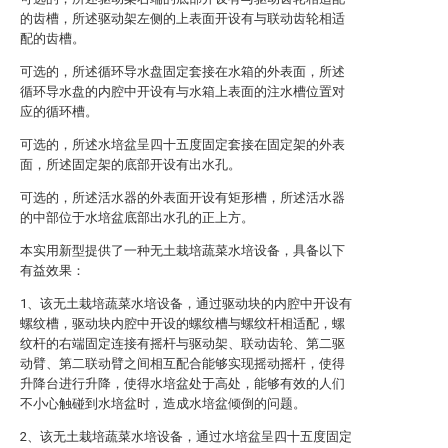
的齿槽，所述驱动架左侧的上表面开设有与联动齿轮相适
配的齿槽。
可选的，所述循环导水盘固定套接在水箱的外表面，所述
循环导水盘的内腔中开设有与水箱上表面的注水槽位置对
应的循环槽。
可选的，所述水培盆呈四十五度固定套接在固定架的外表
面，所述固定架的底部开设有出水孔。
可选的，所述活水器的外表面开设有矩形槽，所述活水器
的中部位于水培盆底部出水孔的正上方。
本实用新型提供了一种无土栽培蔬菜水培设备，具备以下
有益效果：
1、该无土栽培蔬菜水培设备，通过驱动块的内腔中开设有
螺纹槽，驱动块内腔中开设的螺纹槽与螺纹杆相适配，螺
纹杆的右端固定连接有摇杆与驱动架、联动齿轮、第二驱
动臂、第二联动臂之间相互配合能够实现摇动摇杆，使得
升降台进行升降，使得水培盆处于高处，能够有效的人们
不小心触碰到水培盆时，造成水培盆倾倒的问题。
2、该无土栽培蔬菜水培设备，通过水培盆呈四十五度固定