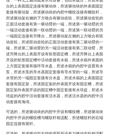
现：一种无土栽培蔬菜水培设备，包括承载台，所述承载
台的上表面固定连接有驱动块，所述驱动块的外表面固定
套接有驱动架，所述驱动块的内腔中螺纹连接有螺纹杆，
所述驱动架右侧的下方啮合有驱动齿轮，所述驱动齿轮的
正面活动套接有第一驱动臂的一端，所述第一驱动臂的另
一端活动套接有第一联动臂的一端，所述第一联动臂的另
一端固定连接有升降台，所述驱动架左侧的上方啮合有联
动齿轮，所述联动齿轮的正面活动套接有第二驱动臂的一
端，所述第二驱动臂的另一端活动套接有第二联动臂，所
述升降台的上表面开设有矩形固定槽，所述升降台上表面
开设的矩形固定槽中活动套接有水箱，所述水箱外表面的
上方固定套接有循环导水盘，所述水箱的内腔中设置有水
泵，所述水泵的导水器固定套接有导水管的一端，所述导
水管的另一端固定套接有分水盘，所述水箱的上表面固定
套接有固定架，所述固定架的外表面开设有固定槽，所述
固定架外表面开设的固定槽中固定套接有水培盆，所述水
培盆的内腔中活动套接有活水器，所述活水器的内腔中活
动套接有海绵。
可选的，所述驱动块的内腔中开设有螺纹槽，所述驱动块
内腔中开设的螺纹槽与螺纹杆相适配，所述螺纹杆的右端
固定连接有摇杆。
可选的，所述驱动架右端的底部开设有与驱动齿轮相适配