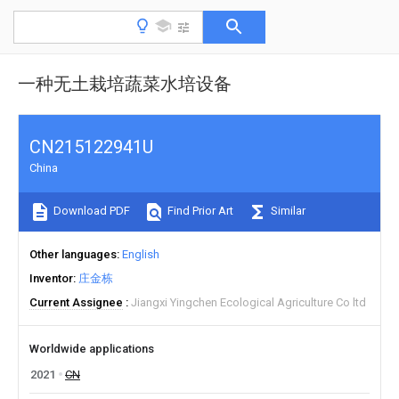
一种无土栽培蔬菜水培设备
CN215122941U
China
Download PDF
Find Prior Art
Similar
Other languages
English
Inventor
庄金栋
Current Assignee
Jiangxi Yingchen Ecological Agriculture Co ltd
Worldwide applications
2021
CN