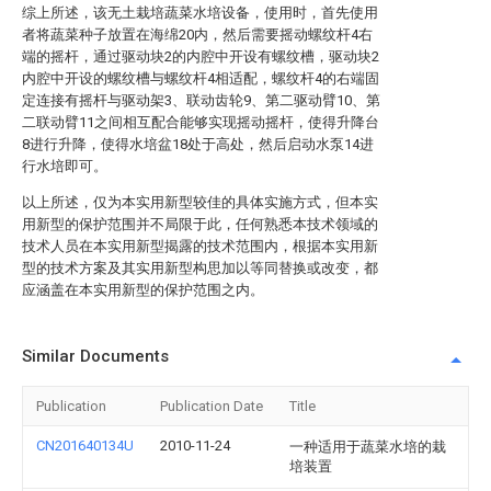
综上所述，该无土栽培蔬菜水培设备，使用时，首先使用
者将蔬菜种子放置在海绵20内，然后需要摇动螺纹杆4右
端的摇杆，通过驱动块2的内腔中开设有螺纹槽，驱动块2
内腔中开设的螺纹槽与螺纹杆4相适配，螺纹杆4的右端固
定连接有摇杆与驱动架3、联动齿轮9、第二驱动臂10、第
二联动臂11之间相互配合能够实现摇动摇杆，使得升降台
8进行升降，使得水培盆18处于高处，然后启动水泵14进
行水培即可。
以上所述，仅为本实用新型较佳的具体实施方式，但本实
用新型的保护范围并不局限于此，任何熟悉本技术领域的
技术人员在本实用新型揭露的技术范围内，根据本实用新
型的技术方案及其实用新型构思加以等同替换或改变，都
应涵盖在本实用新型的保护范围之内。
Similar Documents
Publication
Publication Date
Title
CN201640134U
2010-11-24
一种适用于蔬菜水培的栽
培装置