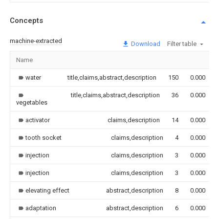
Concepts
machine-extracted
Download
Filter table
Name
water
title,claims,abstract,description
150
0.000
title,claims,abstract,description
36
0.000
vegetables
activator
claims,description
14
0.000
tooth socket
claims,description
4
0.000
injection
claims,description
3
0.000
injection
claims,description
3
0.000
elevating effect
abstract,description
8
0.000
adaptation
abstract,description
6
0.000