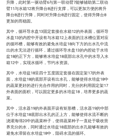
升降，此时第一驱动臂6与第一联动臂7能够辅助第二联动
臂11与水箱12将升降台8进行支撑，可以更加方便的将升
降台8进行升降，同时对升降台8进行固定，使得升降台8
更加的而稳固。
其中，循环导水盘13固定套接在水箱12的外表面，循环导
水盘13的内腔中开设有与水箱12上表面的注水槽位置对应
的循环槽，能够有效的避免水培盆18向下方的出水孔中流
出的水无法进行循环，通过循环导水盘13的内腔处于水培
盆18的正下方，能够将水培盆18底部出水孔中的水导入水
箱12中，实现水循环，节约水资源。
其中，水培盆18呈四十五度固定套接在固定架17的外表
面，水培盆18的底部开设有出水孔，能够使得水培盆18中
的蔬菜更好的进行光合作用的同时，充分的利用固定架17
外表面的面积，可以固定更多的水培盆18，培养更多的蔬
菜。
其中，活水器19的外表面开设有矩形槽，活水器19的中部
位于水培盆18底部出水孔的正上方，能够使得水流不断的
浇灌海绵20中的蔬菜种子，使得蔬菜种子一直处于吸收营
养充分的水，同时通过水培盆18底部的出水孔能够有效的
避免水滞留在水培盆18中，阻碍水流的循环。