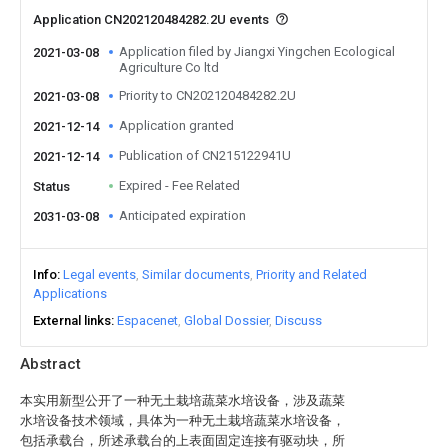
Application CN202120484282.2U events
Application filed by Jiangxi Yingchen Ecological
2021-03-08
Agriculture Co ltd
Priority to CN202120484282.2U
2021-03-08
Application granted
2021-12-14
Publication of CN215122941U
2021-12-14
Expired - Fee Related
Status
Anticipated expiration
2031-03-08
Info
Legal events
Similar documents
Priority and Related
Applications
External links
Espacenet
Global Dossier
Discuss
Abstract
本实用新型公开了一种无土栽培蔬菜水培设备，涉及蔬菜
水培设备技术领域，具体为一种无土栽培蔬菜水培设备，
包括承载台，所述承载台的上表面固定连接有驱动块，所