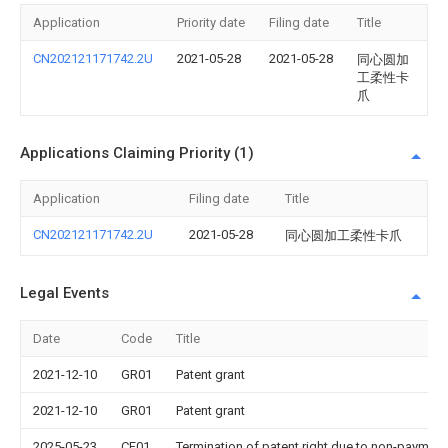
Application
Priority date
Filing date
Title
CN202121171742.2U
2021-05-28
2021-05-28
同心圆加
工柔性卡
爪
Applications Claiming Priority (1)
Application
Filing date
Title
CN202121171742.2U
2021-05-28
同心圆加工柔性卡爪
Legal Events
Date
Code
Title
2021-12-10
GR01
Patent grant
2021-12-10
GR01
Patent grant
2025-05-23
CF01
Termination of patent right due to non-payment