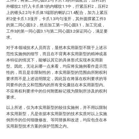
工件3，将第二同心圆3.2与卡爪1.3的外圆配合，压杆2的
外螺纹2.1拧入卡爪体1的内螺纹1.1中，拧紧压杆2，压杆2
上的锥头2.2与卡爪体1端部的喇叭口1.4配合，加力上紧压
杆2使卡爪1.3涨开，卡爪1.3均匀涨开，其外圆撑紧工件3
的第二同心圆3.2，然后加工第一同心圆3.1，加工完成，
工件3的第一同心圆3.1与第二同心圆3.2保证同心，满足要
求。
对于本领域技术人员而言，显然本实用新型不限于上述示
范性实施例的细节，而且在不背离本实用新型的精神或基
本特征的情况下，能够以其它的具体形式实现本实用新
型。因此，无论从哪一点来看，均应将实施例看作是示范
性的，而且是非限制性的，本实用新型的范围由所附权利
要求而不是上述说明限定，因此旨在将落在权利要求的等
同要件的含义和范围内的所有变化囊括在本实用新型内。
不应将权利要求中的任何附图标记视为限制所涉及的权利
要求。
以上所述，仅为本实用新型的较佳实施例，并不用以限制
本实用新型，凡是依据本实用新型的技术实质对以上实施
例所作的任何细微修改、等同替换和改进，均应包含在本
实用新型技术方案的保护范围之内。