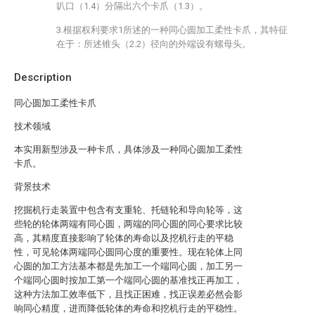
叭口（1.4）分隔出六个卡爪（1.3）。
3.根据权利要求1所述的一种同心圆加工柔性卡爪，其特征
在于：所述锥头（2.2）径向的外端设有螺母头。
Description
同心圆加工柔性卡爪
技术领域
本实用新型涉及一种卡爪，具体涉及一种同心圆加工柔性
卡爪。
背景技术
‌挖掘机行走装置中包含有支重轮、托链轮和导向轮等，这
些轮的轮体两端有同心圆，两端的同心圆的同心要求比较
高，其精度直接影响了轮体的寿命以及挖机行走的平稳
性，可见轮体两端同心圆同心度的重要性。现在轮体上同
心圆的加工方法基本都是先加工一个端同心圆，加工另一
个端同心圆时按加工第一个端同心圆的基准找正再加工，
这种方法加工效率低下，且找正困难，找正误差必然会影
响同心精度，进而降低轮体的寿命和挖机行走的平稳性。