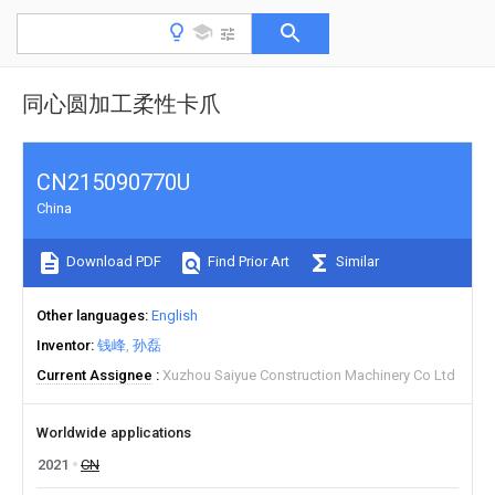
同心圆加工柔性卡爪
CN215090770U
China
Download PDF
Find Prior Art
Similar
Other languages
English
Inventor
钱峰
孙磊
Current Assignee
Xuzhou Saiyue Construction Machinery Co Ltd
Worldwide applications
2021
CN