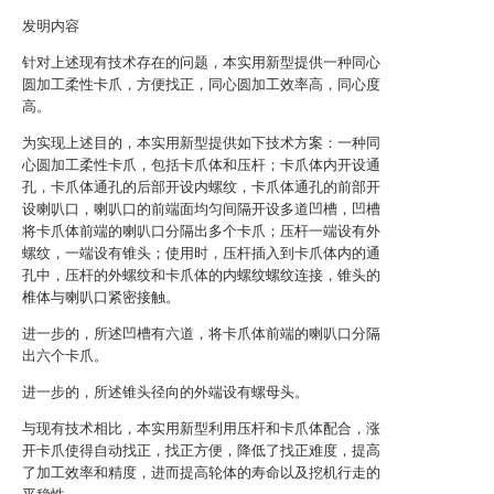
发明内容
针对上述现有技术存在的问题，本实用新型提供一种同心
圆加工柔性卡爪，方便找正，同心圆加工效率高，同心度
高。
为实现上述目的，本实用新型提供如下技术方案：一种同
心圆加工柔性卡爪，包括卡爪体和压杆；卡爪体内开设通
孔，卡爪体通孔的后部开设内螺纹，卡爪体通孔的前部开
设喇叭口，喇叭口的前端面均匀间隔开设多道凹槽，凹槽
将卡爪体前端的喇叭口分隔出多个卡爪；压杆一端设有外
螺纹，一端设有锥头；使用时，压杆插入到卡爪体内的通
孔中，压杆的外螺纹和卡爪体的内螺纹螺纹连接，锥头的
椎体与喇叭口紧密接触。
进一步的，所述凹槽有六道，将卡爪体前端的喇叭口分隔
出六个卡爪。
进一步的，所述锥头径向的外端设有螺母头。
与现有技术相比，本实用新型利用压杆和卡爪体配合，涨
开卡爪使得自动找正，找正方便，降低了找正难度，提高
了加工效率和精度，进而提高轮体的寿命以及挖机行走的