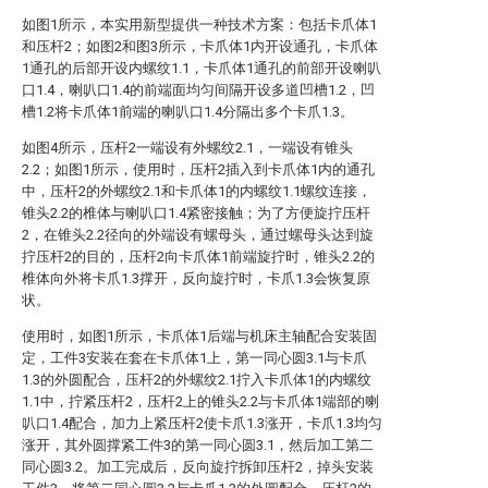
如图1所示，本实用新型提供一种技术方案：包括卡爪体1
和压杆2；如图2和图3所示，卡爪体1内开设通孔，卡爪体
1通孔的后部开设内螺纹1.1，卡爪体1通孔的前部开设喇叭
口1.4，喇叭口1.4的前端面均匀间隔开设多道凹槽1.2，凹
槽1.2将卡爪体1前端的喇叭口1.4分隔出多个卡爪1.3。
如图4所示，压杆2一端设有外螺纹2.1，一端设有锥头
2.2；如图1所示，使用时，压杆2插入到卡爪体1内的通孔
中，压杆2的外螺纹2.1和卡爪体1的内螺纹1.1螺纹连接，
锥头2.2的椎体与喇叭口1.4紧密接触；为了方便旋拧压杆
2，在锥头2.2径向的外端设有螺母头，通过螺母头达到旋
拧压杆2的目的，压杆2向卡爪体1前端旋拧时，锥头2.2的
椎体向外将卡爪1.3撑开，反向旋拧时，卡爪1.3会恢复原
状。
使用时，如图1所示，卡爪体1后端与机床主轴配合安装固
定，工件3安装在套在卡爪体1上，第一同心圆3.1与卡爪
1.3的外圆配合，压杆2的外螺纹2.1拧入卡爪体1的内螺纹
1.1中，拧紧压杆2，压杆2上的锥头2.2与卡爪体1端部的喇
叭口1.4配合，加力上紧压杆2使卡爪1.3涨开，卡爪1.3均匀
涨开，其外圆撑紧工件3的第一同心圆3.1，然后加工第二
同心圆3.2。加工完成后，反向旋拧拆卸压杆2，掉头安装