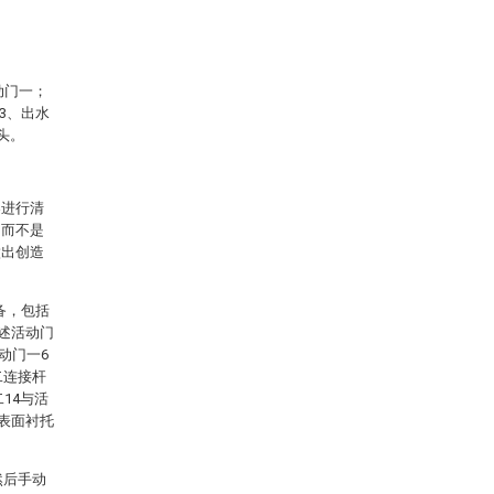
动门一；
3、出水
头。
案进行清
，而不是
做出创造
备，包括
所述活动门
动门一6
二连接杆
14与活
的表面衬托
然后手动