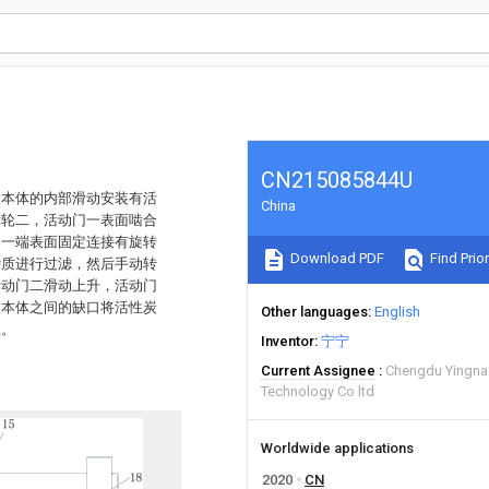
CN215085844U
置本体的内部滑动安装有活
China
齿轮二，活动门一表面啮合
的一端表面固定连接有旋转
Download PDF
Find Prior
杂质进行过滤，然后手动转
活动门二滑动上升，活动门
置本体之间的缺口将活性炭
Other languages
English
理。
Inventor
宁宁
Current Assignee
Chengdu Yingna 
Technology Co ltd
Worldwide applications
2020
CN