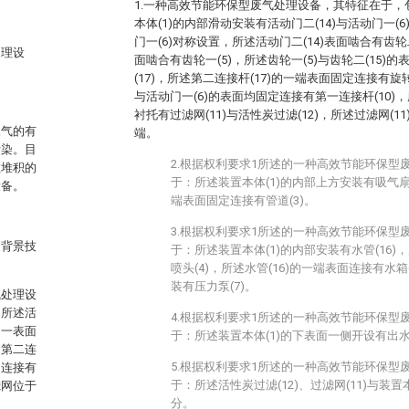
1.一种高效节能环保型废气处理设备，其特征在于，包
本体(1)的内部滑动安装有活动门二(14)与活动门一(6
门一(6)对称设置，所述活动门二(14)表面啮合有齿轮二
处理设
面啮合有齿轮一(5)，所述齿轮一(5)与齿轮二(15
(17)，所述第二连接杆(17)的一端表面固定连接有旋转头
与活动门一(6)的表面均固定连接有第一连接杆(10)，
衬托有过滤网(11)与活性炭过滤(12)，所述过滤网(11
尾气的有
端。
污染。目
2.根据权利要求1所述的一种高效节能环保型
粒堆积的
于：所述装置本体(1)的内部上方安装有吸气扇(
设备。
端表面固定连接有管道(3)。
3.根据权利要求1所述的一种高效节能环保型
述背景技
于：所述装置本体(1)的内部安装有水管(16)，
喷头(4)，所述水管(16)的一端表面连接有水箱(
装有压力泵(7)。
气处理设
，所述活
4.根据权利要求1所述的一种高效节能环保型
门一表面
于：所述装置本体(1)的下表面一侧开设有出水口
述第二连
5.根据权利要求1所述的一种高效节能环保型
定连接有
于：所述活性炭过滤(12)、过滤网(11)与装置本
滤网位于
分。