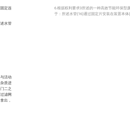
面固定连
6.根据权利要求3所述的一种高效节能环保型
于：所述水管(16)通过固定片安装在装置本体(
所述水管
杆与活动
粒杂质进
动门二之
、过滤网
动拿出，