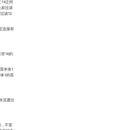
14之间
性炭过滤
过滤12
。
定连接有
管16的
置本体1
体1的底
的水流通过
。
滤，不需