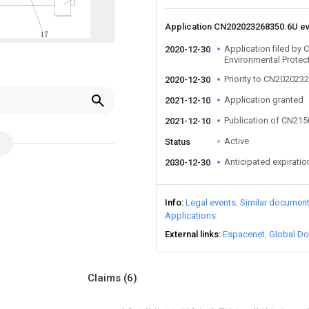
Application CN202023268350.6U e
Application filed by
2020-12-30
Environmental Protec
Priority to CN202023
2020-12-30
Application granted
2021-12-10
Publication of CN21
2021-12-10
Active
Status
Anticipated expiratio
2030-12-30
Info
Legal events
Similar documen
Applications
External links
Espacenet
Global Do
Claims
(6)