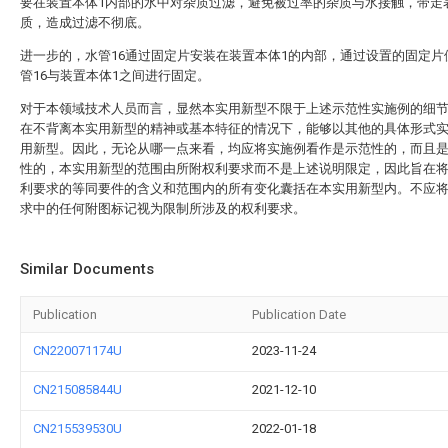
要在装置本体1内部的水中对杂质过滤，避免被过率的杂质与水接触，带走
质，造成过滤不彻底。
进一步的，水管16通过固定片安装在装置本体1的内部，通过设置的固定片
管16与装置本体1之间进行固定。
对于本领域技术人员而言，显然本实用新型不限于上述示范性实施例的细
在不背离本实用新型的精神或基本特征的情况下，能够以其他的具体形式
用新型。因此，无论从哪一点来看，均应将实施例看作是示范性的，而且
性的，本实用新型的范围由所附权利要求而不是上述说明限定，因此旨在
利要求的等同要件的含义和范围内的所有变化囊括在本实用新型内。不应
求中的任何附图标记视为限制所涉及的权利要求。
Similar Documents
Publication
Publication Date
CN220071174U
2023-11-24
CN215085844U
2021-12-10
CN215539530U
2022-01-18