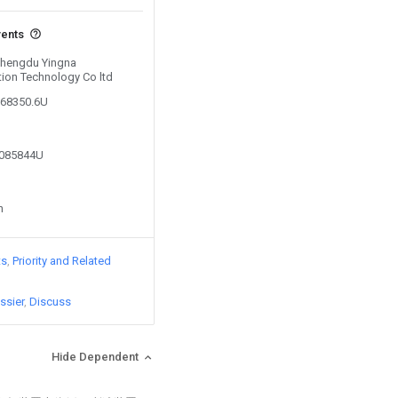
vents
 Chengdu Yingna
tion Technology Co ltd
268350.6U
5085844U
n
ts
Priority and Related
ssier
Discuss
Hide Dependent