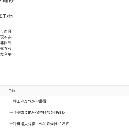
表面的杂
便于对水
节，而且
实现本实
是非限制
将落在权
将权利要
Title
一种工业废气除尘装置
一种高效节能环保型废气处理设备
一种机器人焊接工作站焊烟除尘装置