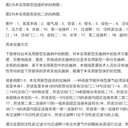
图2为本实用新型连接杆的结构图；
图3为本实用新型齿轮二的结构图。
图中：1、装置本体；2、吸气扇；3、管道；4、喷头；5、齿轮一；6、活
7、压力泵；8、水箱；10、第一连接杆；11、过滤网；12、活性炭过滤；1
口；14、活动门二；15、齿轮二；16、水管；17、第二连接杆； 18、旋转
具体实施方式
下面将结合本实用新型实施例中的附图，对本实用新型实施例中的技术方
楚、完整地描述，显然，所描述的实施例仅仅是本实用新型一部分实施例
全部的实施例。基于本实用新型中的实施例，本领域普通技术人员在没有
性劳动前提下所获得的所有其他实施例，都属于本实用新型保护的范围。
请参阅图1-3，本实用新型提供的实施例：一种高效节能环保型废气处理设
装置本体1，所述装置本体1的内部滑动安装有活动门二14与活动门一6，
二14与活动门一6对称设置，所述活动门二14表面啮合有齿轮二15，所述活
表面啮合有齿轮一5，所述齿轮一5与齿轮二15的表面均固定连接有第二第
17，所述第二第二连接杆17的一端表面固定连接有旋转头18，所述活动门二
动门一6的表面均固定连接有第一第一连接杆10，所述第一第一连接杆10
有过滤网11与活性炭过滤12，所述过滤网11位于活性炭过滤12的上端。
通过设置的活性炭过滤12与过滤网11依次对废气中的颗粒杂质进行过滤，