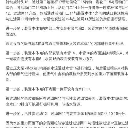
转动旋转头18，通过第二连接杆17带动齿轮二15转动，齿轮二15与活动门二
啮合，将活动门二14滑动上升，活动门二14上升一并将第一连接杆10与活
12、过滤网11升高，然后通过活动门二14与装置本体 1之间的缺口将活性炭
与过滤网11滑动拿出，对活性炭过滤12与过滤网11所过滤的杂质进行清理
进一步的，装置本体1的内部上方安装有吸气扇2，装置本体1的顶端表面固
管道3。
通过设置的吸气扇2将废气通过管道3吸入装置本体1的内部进行集中处理。
进一步的，装置本体1的内部安装有水管16，水管16的表面连接有喷头4，水
一端表面连接有水箱8，水管16的表面安装有压力泵7。
通过压力泵7将水箱8内部的水流通过水管16进行输送，然后通过喷头4 对装
内部的废气进行喷淋，使废气中含有的颗粒杂质受到水的重力下落至装置本
部。
进一步的，装置本体1的下表面一侧开设有出水口13。
被过滤掉的杂质都吸附在过滤网11与活性炭过滤12表面，装置本体1底部
出水口13排出可以进行循环利用，节省水资源。
进一步的，活性炭过滤12、过滤网11与装置本体1的底部间距为10-15公分
因为水的重力而落下的杂质颗粒能够通过过滤网11与活性炭过滤12直接过