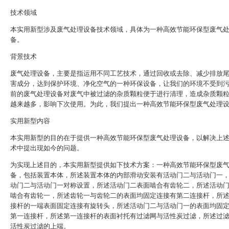
技术领域
本实用新型涉及废气处理设备技术领域，具体为一种高效节能环保型废气
备。
背景技术
废气处理设备，主要是指运用不同工艺技术，通过回收或去除、减少排放
害成分，达到保护环境、净化空气的一种环保设备，让我们的环境不受到
前的废气处理设备对废气中被过滤的杂质颗粒便于进行清理，造成杂质颗
越来越多，影响下次使用。为此，我们提出一种高效节能环保型废气处理
实用新型内容
本实用新型的目的在于提供一种高效节能环保型废气处理设备，以解决上
术中提出现如今的问题。
为实现上述目的，本实用新型提供如下技术方案：一种高效节能环保型废
备，包括装置本体，所述装置本体的内部滑动安装有活动门二与活动门一
动门二与活动门一对称设置，所述活动门二表面啮合有齿轮二，所述活动
啮合有齿轮一，所述齿轮一与齿轮二的表面均固定连接有第二连接杆，所
接杆的一端表面固定连接有旋转头，所述活动门二与活动门一的表面均固
第一连接杆，所述第一连接杆的表面衬托有过滤网与活性炭过滤，所述过
活性炭过滤的上端。