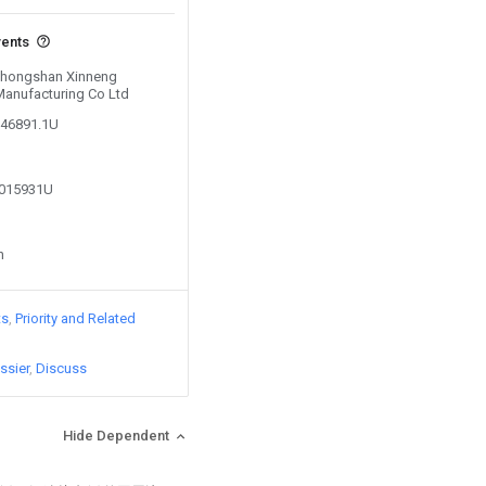
vents
 Zhongshan Xinneng
 Manufacturing Co Ltd
346891.1U
5015931U
n
ts
Priority and Related
ssier
Discuss
Hide Dependent