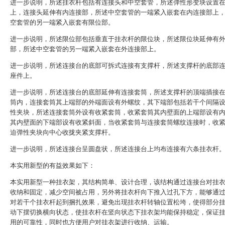
进一步说明，所述挂衣杆包括有连接头和中空套管，所述弹性形变块设置
上，连接头延伸有内连接部，所述中空套管的一端紧入嵌套在内连接部上
空套管的另一端紧入嵌套有限位部。
进一步说明，所述限位部包括垂直于挂衣杆的限位块，所述限位块延伸有
部，所述中空套管的另一端紧入嵌套在外连接部上。
进一步说明，所述连接台的底部可拆式连接有支撑杆，所述支撑杆的底部
座件上。
进一步说明，所述连接台的底部延伸有连接套筒，所述支撑杆的顶端插接
筒内，连接套筒其上端部的外端面设有外螺纹，其下端部包括若干个间隔
性夹块，所述连接套筒外设有收紧套筒，收紧套筒其内壁面的上端部设有
其内壁面的下端部设有收紧斜面，当收紧套筒与连接套筒螺纹连接时，收
迫弹性夹块向中心收拢夹紧支撑杆。
进一步说明，所述连接台呈圆盘状，所述连接台上均布连接有六条挂衣杆
本实用新型的有益效果如下：
本实用新型一种挂衣架，其结构简单、设计合理，该结构通过连接台对挂
收纳和固定，减少空间被占用，另外将挂衣杆向下推入过孔下方，能够通
对若干个挂衣杆起到捆扎效果，避免出现挂衣杆转轴位置松垮，使得部分
动下摆切换横向状态，使挂衣杆在竖向状态下挂衣架均能保持稳定，保证
用的可靠性，同时也方便用户对挂衣架进行收纳、运输。