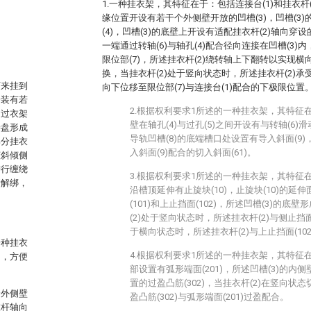
1.一种挂衣架，其特征在于：包括连接台(1)和挂衣杆(
缘位置开设有若干个外侧壁开放的凹槽(3)，凹槽(3
(4)，凹槽(3)的底壁上开设有适配挂衣杆(2)轴向穿设
一端通过转轴(6)与轴孔(4)配合径向连接在凹槽(3)
限位部(7)，所述挂衣杆(2)绕转轴上下翻转以实现
换，当挂衣杆(2)处于竖向状态时，所述挂衣杆(2)承
下来挂到
向下位移至限位部(7)与连接台(1)配合的下极限位置
安装有若
2.根据权利要求1所述的一种挂衣架，其特征在
通过衣架
壁在轴孔(4)与过孔(5)之间开设有与转轴(6)
接盘形成
导轨凹槽(8)的底端槽口处设置有导入斜面(9)
部分挂衣
入斜面(9)配合的切入斜面(61)。
倾斜倾侧
进行缠绕
3.根据权利要求1所述的一种挂衣架，其特征在
新解绑，
沿槽顶延伸有止旋块(10)，止旋块(10)的
(101)和上止挡面(102)，所述凹槽(3)的底壁
(2)处于竖向状态时，所述挂衣杆(2)与侧止挡面(
于横向状态时，所述挂衣杆(2)与上止挡面(102
一种挂衣
4.根据权利要求1所述的一种挂衣架，其特征在
间，方便
部设置有弧形端面(201)，所述凹槽(3)的
置的过盈凸筋(302)，当挂衣杆(2)在竖向
个外侧壁
盈凸筋(302)与弧形端面(201)过盈配合。
衣杆轴向