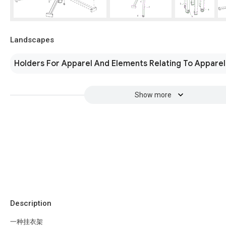
Landscapes
Holders For Apparel And Elements Relating To Apparel
Show more
Description
一种挂衣架