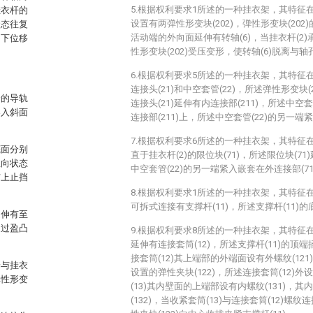
5.根据权利要求1所述的一种挂衣架，其特征在
挂衣杆的
设置有两弹性形变块(202)，弹性形变块(202)
状态往复
活动端的外向面延伸有转轴(6)，当挂衣杆(2
向下位移
性形变块(202)受压变形，使转轴(6)脱离与轴孔
6.根据权利要求5所述的一种挂衣架，其特征在
连接头(21)和中空套管(22)，所述弹性形变块(2
合的导轨
连接头(21)延伸有内连接部(211)，所述中空
导入斜面
连接部(211)上，所述中空套管(22)的另一端
7.根据权利要求6所述的一种挂衣架，其特征在
底面分别
直于挂衣杆(2)的限位块(71)，所述限位块(71
竖向状态
中空套管(22)的另一端紧入嵌套在外连接部(71
与上止挡
8.根据权利要求1所述的一种挂衣架，其特征在
可拆式连接有支撑杆(11)，所述支撑杆(11)的
延伸有至
述过盈凸
9.根据权利要求8所述的一种挂衣架，其特征在
延伸有连接套筒(12)，所述支撑杆(11)的顶端
接套筒(12)其上端部的外端面设有外螺纹(12
端与挂衣
设置的弹性夹块(122)，所述连接套筒(12)外
弹性形变
(13)其内壁面的上端部设有内螺纹(131)，
(132)，当收紧套筒(13)与连接套筒(12)螺纹