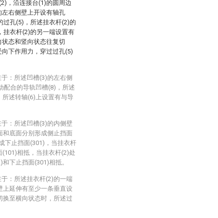
2)，沿连接台(1)的圆周边
)的左右侧壁上开设有轴孔
的过孔(5)，所述挂衣杆(2)的
内，挂衣杆(2)的另一端设置有
横向状态和竖向状态往复切
受向下作用力，穿过过孔(5)
。
于：所述凹槽(3)的左右侧
滑动配合的导轨凹槽(8)，所述
，所述转轴(6)上设置有与导
于：所述凹槽(3)的内侧壁
延伸面和底面分别形成侧止挡面
形成下止挡面(301)，当挂衣杆
101)相抵，当挂衣杆(2)处
)和下止挡面(301)相抵。
于：所述挂衣杆(2)的一端
内侧壁上延伸有至少一条垂直设
状态切换至横向状态时，所述过