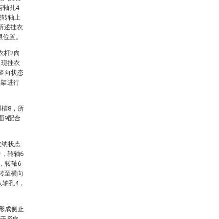
与轴孔4
绕转轴上
所述挂衣
限位置。
衣杆2向
出现挂衣
竖向状态
衣架进行
凹槽8，所
面9配合
收纳状态
，转轴6
，转轴6
转至横向
入轴孔4，
别形成侧止
处于竖向