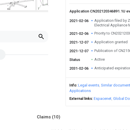
Application CN202120346891.1U e
Application filed by
2021-02-06
Electrical Appliance
Priority to CN202120
2021-02-06
Application granted
2021-12-07
Publication of CN21
2021-12-07
Active
Status
Anticipated expiratio
2031-02-06
Info
Legal events
Similar documen
Applications
External links
Espacenet
Global Do
Claims
(10)