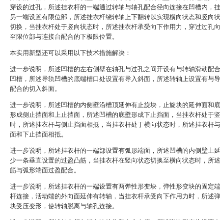
穿设的过孔，所述挂衣杆的一端通过转轴与轴孔配合径向连接在凹槽内，
另一端设置有限位部，所述挂衣杆绕转轴上下翻转以实现横向状态和竖向
切换，当挂衣杆处于竖向状态时，所述挂衣杆承受向下作用力，穿过过孔
至限位部与连接台配合的下极限位置。
本实用新型还可以采用以下技术措施解决：
进一步说明，所述凹槽的左右侧壁在轴孔与过孔之间开设有与转轴滑动配
凹槽，所述导轨凹槽的底端槽口处设置有导入斜面，所述转轴上设置有与
配合的切入斜面。
进一步说明，所述凹槽的内侧壁沿槽顶延伸有止旋块，止旋块的延伸面和
形成侧止挡面和上止挡面，所述凹槽的底壁形成下止挡面，当挂衣杆处于
时，所述挂衣杆与侧止挡面相抵，当挂衣杆处于横向状态时，所述挂衣杆
面和下止挡面相抵。
进一步说明，所述挂衣杆的一端部设置有弧形端面，所述凹槽的内侧壁上
少一条垂直设置的过盈凸筋，当挂衣杆在竖向状态切换至横向状态时，所
筋与弧形端面过盈配合。
进一步说明，所述挂衣杆的一端设置有两弹性形变块，弹性形变块的固定
杆连接，活动端的外向面延伸有转轴，当挂衣杆承受向下作用力时，所述
块受压变形，使转轴脱离与轴孔连接。