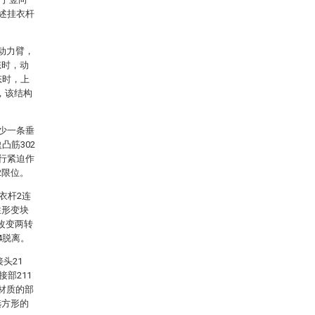
所述挂衣杆
动力臂，
态时，动
态时，上
，该结构
至少一条垂
凸筋302
进行紧迫作
2限位。
衣杆2连
性形变块
态改变两转
4脱离。
头21
部211
材质的部
选方形的