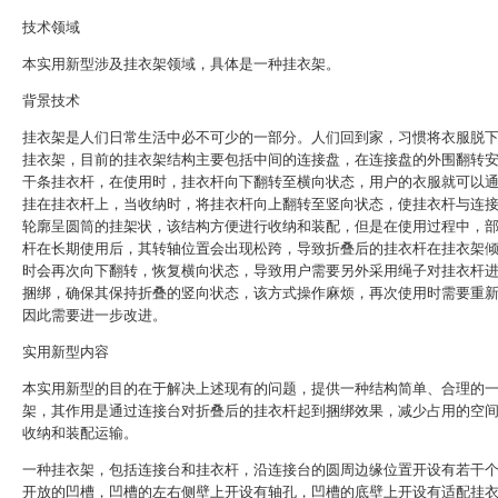
技术领域
本实用新型涉及挂衣架领域，具体是一种挂衣架。
背景技术
挂衣架是人们日常生活中必不可少的一部分。人们回到家，习惯将衣服脱
挂衣架，目前的挂衣架结构主要包括中间的连接盘，在连接盘的外围翻转
干条挂衣杆，在使用时，挂衣杆向下翻转至横向状态，用户的衣服就可以
挂在挂衣杆上，当收纳时，将挂衣杆向上翻转至竖向状态，使挂衣杆与连
轮廓呈圆筒的挂架状，该结构方便进行收纳和装配，但是在使用过程中，
杆在长期使用后，其转轴位置会出现松跨，导致折叠后的挂衣杆在挂衣架
时会再次向下翻转，恢复横向状态，导致用户需要另外采用绳子对挂衣杆
捆绑，确保其保持折叠的竖向状态，该方式操作麻烦，再次使用时需要重
因此需要进一步改进。
实用新型内容
本实用新型的目的在于解决上述现有的问题，提供一种结构简单、合理的
架，其作用是通过连接台对折叠后的挂衣杆起到捆绑效果，减少占用的空
收纳和装配运输。
一种挂衣架，包括连接台和挂衣杆，沿连接台的圆周边缘位置开设有若干
开放的凹槽，凹槽的左右侧壁上开设有轴孔，凹槽的底壁上开设有适配挂