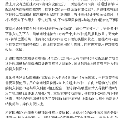
壁上开设有适配挂衣杆2轴向穿设的过孔5，所述挂衣杆 2的一端通过转轴6
配合径向连接在凹槽3内，挂衣杆2的另一端设置有限位部7，所述挂衣杆2
下翻转以实现横向状态和竖向状态往复切换，当挂衣杆2处于竖向状态时，
杆2承受向下作用力，穿过过孔 5向下位移至限位部7与连接台1配合的下极
该结构通过连接台对挂衣杆2进行收纳和固定，减少空间被占用，另外将挂
下推入过孔下方，能够通过连接台1对若干个挂衣杆2起到捆扎效果，避免
杆2转轴位置松垮，使得部分挂衣杆2自动下摆切换横向状态，使挂衣杆2在
下挂衣架均能保持稳定，保证挂衣架使用的可靠性，同时也方便用户对挂
收纳、运输。
所述凹槽3的左右侧壁在轴孔4与过孔5之间开设有与转轴6滑动配合的导轨
述导轨凹槽8的底端槽口处设置有导入斜面9，所述转轴6上设置有与导入斜
的切入斜面61；
具体是所述导轨凹槽8的宽度由导入斜面61往轴孔4方向递减，当挂衣架在
需要重新使用，用户会通过限位部7向上拉起挂衣杆2，在向上运动的过程中
的切入斜面61会与导入斜面9相互配合，使转轴6能够重新滑入导轨凹槽8内
沿导轨凹槽8最终滑入轴孔4内，重新实现转动连接，使挂衣杆2可以向下翻
状态，所述的导轨凹槽8是为了使转轴 6在挂衣杆向上滑动的过程中自动导
结构简单，操作方便快捷。
所述凹槽3的内侧壁沿槽顶延伸有止旋块10，止旋块10的延伸面和底面分
挡面101和上止挡面102，所述凹槽3的底壁形成下止挡面301，当挂衣杆2