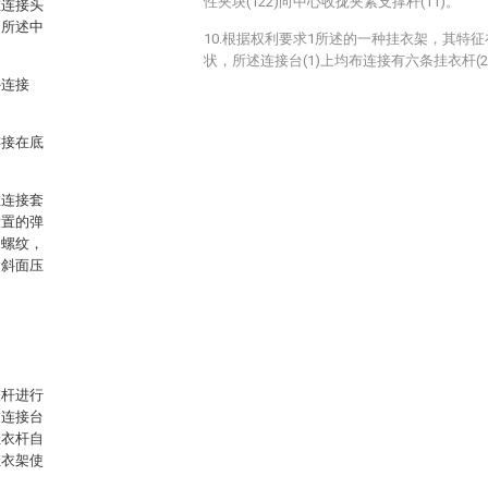
性夹块(122)向中心收拢夹紧支撑杆(11)。
在连接头
，所述中
10.根据权利要求1所述的一种挂衣架，其特征
状，所述连接台(1)上均布连接有六条挂衣杆(2
外连接
连接在底
在连接套
设置的弹
内螺纹，
紧斜面压
。
衣杆进行
过连接台
挂衣杆自
挂衣架使