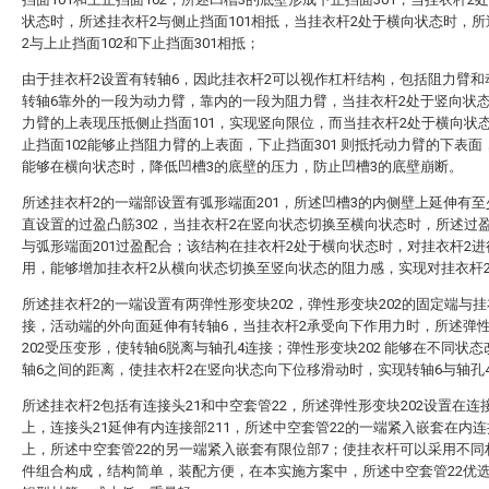
状态时，所述挂衣杆2与侧止挡面101相抵，当挂衣杆2处于横向状态时，
2与上止挡面102和下止挡面301相抵；
由于挂衣杆2设置有转轴6，因此挂衣杆2可以视作杠杆结构，包括阻力臂和
转轴6靠外的一段为动力臂，靠内的一段为阻力臂，当挂衣杆2处于竖向状
力臂的上表现压抵侧止挡面101，实现竖向限位，而当挂衣杆2处于横向状
止挡面102能够止挡阻力臂的上表面，下止挡面301 则抵托动力臂的下表面
能够在横向状态时，降低凹槽3的底壁的压力，防止凹槽3的底壁崩断。
所述挂衣杆2的一端部设置有弧形端面201，所述凹槽3的内侧壁上延伸有
直设置的过盈凸筋302，当挂衣杆2在竖向状态切换至横向状态时，所述过盈
与弧形端面201过盈配合；该结构在挂衣杆2处于横向状态时，对挂衣杆2
用，能够增加挂衣杆2从横向状态切换至竖向状态的阻力感，实现对挂衣杆
所述挂衣杆2的一端设置有两弹性形变块202，弹性形变块202的固定端与挂
接，活动端的外向面延伸有转轴6，当挂衣杆2承受向下作用力时，所述弹
202受压变形，使转轴6脱离与轴孔4连接；弹性形变块202 能够在不同状
轴6之间的距离，使挂衣杆2在竖向状态向下位移滑动时，实现转轴6与轴孔
所述挂衣杆2包括有连接头21和中空套管22，所述弹性形变块202设置在连接
上，连接头21延伸有内连接部211，所述中空套管22的一端紧入嵌套在内连接
上，所述中空套管22的另一端紧入嵌套有限位部7；使挂衣杆可以采用不同
件组合构成，结构简单，装配方便，在本实施方案中，所述中空套管22优