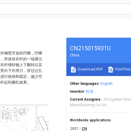
CN215015931U
个外侧壁开放的凹槽，凹槽
China
孔，所述挂衣杆的一端通过
挂衣杆绕转轴上下翻转以实
Download PDF
Find Prior
承受向下作用力，穿过过孔
杆进行收纳和固定，减少空
衣杆起到捆扎效果。
Other languages
English
Inventor
杜岩
Current Assignee
Zhongshan Xinne
Manufacturing Co Ltd
Worldwide applications
2021
CN