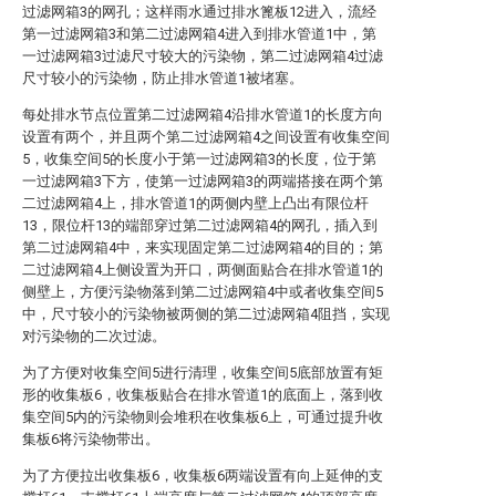
过滤网箱3的网孔；这样雨水通过排水篦板12进入，流经
第一过滤网箱3和第二过滤网箱4进入到排水管道1中，第
一过滤网箱3过滤尺寸较大的污染物，第二过滤网箱4过滤
尺寸较小的污染物，防止排水管道1被堵塞。
每处排水节点位置第二过滤网箱4沿排水管道1的长度方向
设置有两个，并且两个第二过滤网箱4之间设置有收集空间
5，收集空间5的长度小于第一过滤网箱3的长度，位于第
一过滤网箱3下方，使第一过滤网箱3的两端搭接在两个第
二过滤网箱4上，排水管道1的两侧内壁上凸出有限位杆
13，限位杆13的端部穿过第二过滤网箱4的网孔，插入到
第二过滤网箱4中，来实现固定第二过滤网箱4的目的；第
二过滤网箱4上侧设置为开口，两侧面贴合在排水管道1的
侧壁上，方便污染物落到第二过滤网箱4中或者收集空间5
中，尺寸较小的污染物被两侧的第二过滤网箱4阻挡，实现
对污染物的二次过滤。
为了方便对收集空间5进行清理，收集空间5底部放置有矩
形的收集板6，收集板贴合在排水管道1的底面上，落到收
集空间5内的污染物则会堆积在收集板6上，可通过提升收
集板6将污染物带出。
为了方便拉出收集板6，收集板6两端设置有向上延伸的支