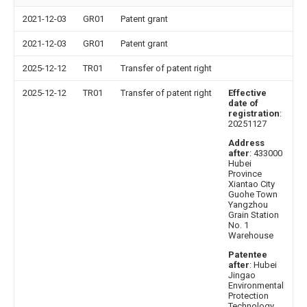
2021-12-03
GR01
Patent grant
2021-12-03
GR01
Patent grant
2025-12-12
TR01
Transfer of patent right
2025-12-12
TR01
Transfer of patent right
Effective
date of
registration
:
20251127
Address
after
: 433000
Hubei
Province
Xiantao City
Guohe Town
Yangzhou
Grain Station
No. 1
Warehouse
Patentee
after
: Hubei
Jingao
Environmental
Protection
Technology