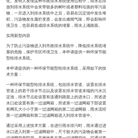
化。发明人发现这种市政排水系统使用过程中，雨水在排
放到排水系统中会夹带较多的树叶或者塑料垃圾的等污染
物，一旦进入到排水系统中之后，容易在沉淀池中发生堆
积，污染物发生腐烂变质，会发出难闻气味，即会影响环
境卫生，也容易造成排水系统的堵塞，雨水上涌路面。
实用新型内容
为了防止污染物进入到市政排水系统中，降低排水系统堵
塞的危险，保护市区环境卫生，本申请提供一种环保节能
型给排水系统。
本申请提供的一种环保节能型给排水系统，采用如下的技
术方案：
一种环保节能型给排水系统，包括排水管道、设置在排水
管道上的若干排水节点以及设置在排水管道末端的污水沉
淀池，排水节点处设置有连通到路面上的进水口，所述进
水口处设置有第一过滤网箱，所述第一过滤网箱下部设置
有网孔大小小于第一过滤网箱的第二过滤网箱，雨水流经
第一过滤网箱和第二过滤网箱进入到排水管道中。
通过采用上述技术方案，在进行雨水排污时，雨水通过进
水口进入到第一过滤网箱中，尺寸较大的污染物会被第一
过滤网箱所阻挡，并被收集在第一过滤网箱中，可通过将