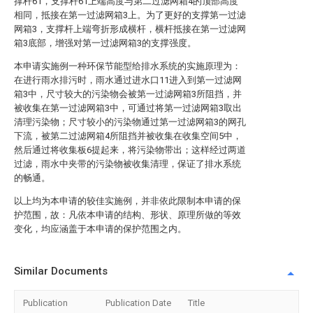
撑杆61，支撑杆61上端高度与第二过滤网箱4的顶部高度
相同，抵接在第一过滤网箱3上。为了更好的支撑第一过滤
网箱3，支撑杆上端弯折形成横杆，横杆抵接在第一过滤网
箱3底部，增强对第一过滤网箱3的支撑强度。
本申请实施例一种环保节能型给排水系统的实施原理为：
在进行雨水排污时，雨水通过进水口11进入到第一过滤网
箱3中，尺寸较大的污染物会被第一过滤网箱3所阻挡，并
被收集在第一过滤网箱3中，可通过将第一过滤网箱3取出
清理污染物；尺寸较小的污染物通过第一过滤网箱3的网孔
下流，被第二过滤网箱4所阻挡并被收集在收集空间5中，
然后通过将收集板6提起来，将污染物带出；这样经过两道
过滤，雨水中夹带的污染物被收集清理，保证了排水系统
的畅通。
以上均为本申请的较佳实施例，并非依此限制本申请的保
护范围，故：凡依本申请的结构、形状、原理所做的等效
变化，均应涵盖于本申请的保护范围之内。
Similar Documents
Publication
Publication Date
Title