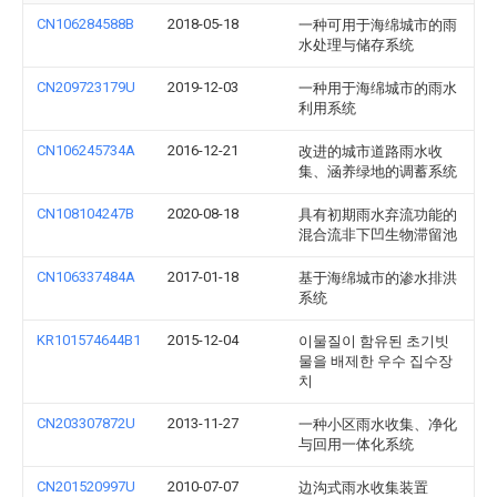
CN106284588B
2018-05-18
一种可用于海绵城市的雨
水处理与储存系统
CN209723179U
2019-12-03
一种用于海绵城市的雨水
利用系统
CN106245734A
2016-12-21
改进的城市道路雨水收
集、涵养绿地的调蓄系统
CN108104247B
2020-08-18
具有初期雨水弃流功能的
混合流非下凹生物滞留池
CN106337484A
2017-01-18
基于海绵城市的渗水排洪
系统
KR101574644B1
2015-12-04
이물질이 함유된 초기빗
물을 배제한 우수 집수장
치
CN203307872U
2013-11-27
一种小区雨水收集、净化
与回用一体化系统
CN201520997U
2010-07-07
边沟式雨水收集装置