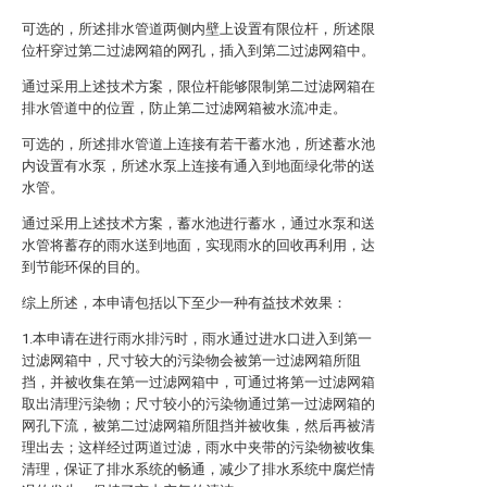
可选的，所述排水管道两侧内壁上设置有限位杆，所述限
位杆穿过第二过滤网箱的网孔，插入到第二过滤网箱中。
通过采用上述技术方案，限位杆能够限制第二过滤网箱在
排水管道中的位置，防止第二过滤网箱被水流冲走。
可选的，所述排水管道上连接有若干蓄水池，所述蓄水池
内设置有水泵，所述水泵上连接有通入到地面绿化带的送
水管。
通过采用上述技术方案，蓄水池进行蓄水，通过水泵和送
水管将蓄存的雨水送到地面，实现雨水的回收再利用，达
到节能环保的目的。
综上所述，本申请包括以下至少一种有益技术效果：
1.本申请在进行雨水排污时，雨水通过进水口进入到第一
过滤网箱中，尺寸较大的污染物会被第一过滤网箱所阻
挡，并被收集在第一过滤网箱中，可通过将第一过滤网箱
取出清理污染物；尺寸较小的污染物通过第一过滤网箱的
网孔下流，被第二过滤网箱所阻挡并被收集，然后再被清
理出去；这样经过两道过滤，雨水中夹带的污染物被收集
清理，保证了排水系统的畅通，减少了排水系统中腐烂情