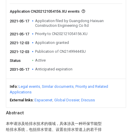
Application CN202121054156.XU events
Application filed by Guangdong Haixuan
2021-05-17
Construction Engineering Co ltd
Priority to CN202121054156.XU
2021-05-17
Application granted
2021-12-03
Publication of CN214994445U
2021-12-03
Active
Status
Anticipated expiration
2031-05-17
Info
Legal events
Similar documents
Priority and Related
Applications
External links
Espacenet
Global Dossier
Discuss
Abstract
本申请涉及给排水技术的领域，具体涉及一种环保节能型
给排水系统，包括排水管道、设置在排水管道上的若干排