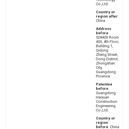
Co.,Ltd.
Country or
region after
:
China
Address
before
:
528403 Room
403, 4th Floor,
Building 1,
Qidong
Zheng Street,
Dong District,
Zhongshan
City,
Guangdong
Province
Patentee
before
:
Guangdong
Haixuan
Construction
Engineering
Co.,Ltd.
Country or
region
before
: China