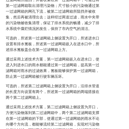
第一过滤网箱取出清理污染物；尺寸较小的污染物通过第
一过滤网箱的网孔下流，被第二过滤网箱所阻挡并被收
集，然后再被清理出去；这样经过两道过滤，雨水中夹带
的污染物被收集清理，保证了排水系统的畅通，减少了排
水系统中腐烂情况的发生，保持了市内空气的清洁。
可选的，所述第一过滤网箱上侧设置为开口，所述进水口
设置有排水篦板，所述第一过滤网箱嵌入在进水口中，所
述排水篦板盖合在第一过滤网箱上方。
通过采用上述技术方案，第一过滤网箱嵌入在进水口，使
进入到进水口的雨水都能通过第一过滤网箱，提高第一过
滤网箱对雨水的过滤效果，篦板能够保护第一过滤网箱，
防止第一过滤网箱被行驶车辆压坏。
可选的，所述第二过滤网箱上侧设置为开口，沿排水管道
的长度方向设置有两个，所述第一过滤网箱的两端搭接在
两个第二过滤网箱上。
通过采用上述技术方案，第二过滤网箱上侧设置为开口，
方便污染物落到第二过滤网箱中，两个第二过滤网箱支撑
在第一过滤网箱的下部，使通过第一过滤网箱的雨水不论
向哪个方向流，都能够流经第二过滤网箱，实现对污染物