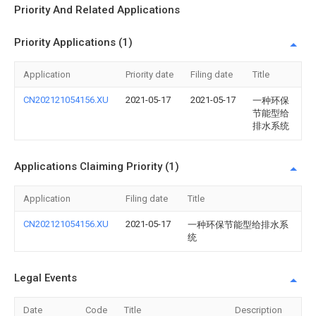
Priority And Related Applications
Priority Applications (1)
Application
Priority date
Filing date
Title
CN202121054156.XU
2021-05-17
2021-05-17
一种环保
节能型给
排水系统
Applications Claiming Priority (1)
Application
Filing date
Title
CN202121054156.XU
2021-05-17
一种环保节能型给排水系
统
Legal Events
Date
Code
Title
Description