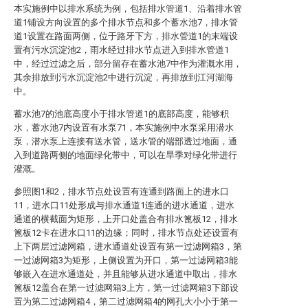
本实施例中以排水系统为例，包括排水管道1、沿着排水管
道1铺设方向设置的多个排水节点和多个蓄水池7，排水管
道1设置在路面两侧，位于路牙下方，排水管道1的末端设
置有污水沉淀池2，雨水经过排水节点进入到排水管道1
中，经过过滤之后，部分留存在蓄水池7中作为灌溉水用，
其余排放到污水沉淀池2中进行沉淀，再排放到江河湖海
中。
蓄水池7的池底高度小于排水管道1的底部高度，能够积
水，蓄水池7内设置有水泵71，本实施例中水泵采用潜水
泵，潜水泵上连接有送水管，送水管的端部透过地面，通
入到道路两侧的地面绿化带中，可以在旱季对绿化带进行
灌溉。
参照图1和2，排水节点处设置有连通到路面上的进水口
11，进水口11处形成与排水通道1连通的进水通道，进水
通道的横截面为矩形，上开口处盖合有排水篦板12，排水
篦板12卡在进水口11的边缘；同时，排水节点处还设置有
上下两层过滤网箱，进水通道处设置有第一过滤网箱3，第
一过滤网箱3为矩形，上侧设置为开口，第一过滤网箱3能
够嵌入在进水通道处，并且能够从进水通道中取出，排水
篦板12盖合在第一过滤网箱3上方，第一过滤网箱3下部设
置为第二过滤网箱4，第二过滤网箱4的网孔大小小于第一