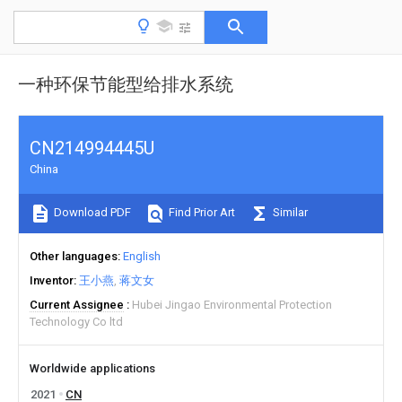
一种环保节能型给排水系统
CN214994445U
China
Download PDF
Find Prior Art
Similar
Other languages
English
Inventor
王小燕
蒋文女
Current Assignee
Hubei Jingao Environmental Protection
Technology Co ltd
Worldwide applications
2021
CN