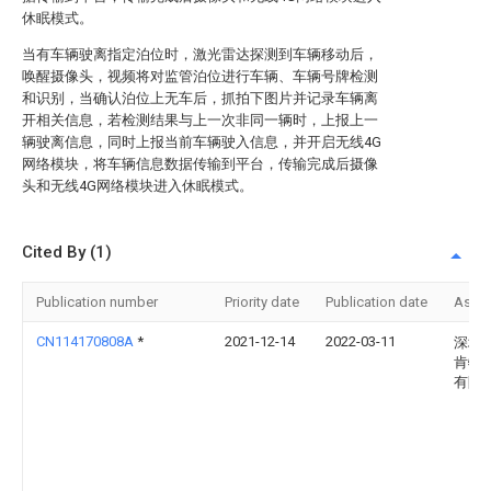
休眠模式。
当有车辆驶离指定泊位时，激光雷达探测到车辆移动后，
唤醒摄像头，视频将对监管泊位进行车辆、车辆号牌检测
和识别，当确认泊位上无车后，抓拍下图片并记录车辆离
开相关信息，若检测结果与上一次非同一辆时，上报上一
辆驶离信息，同时上报当前车辆驶入信息，并开启无线4G
网络模块，将车辆信息数据传输到平台，传输完成后摄像
头和无线4G网络模块进入休眠模式。
Cited By (1)
Publication number
Priority date
Publication date
Assi
CN114170808A
*
2021-12-14
2022-03-11
深圳
肯特
有限