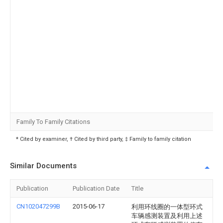
Family To Family Citations
* Cited by examiner, † Cited by third party, ‡ Family to family citation
Similar Documents
Publication
Publication Date
Title
CN102047299B
2015-06-17
利用环线圈的一体型环式
车辆感测装置及利用上述