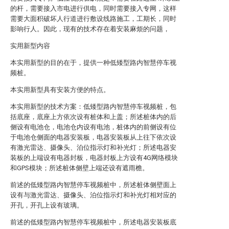
的杆，需要接入市电进行供电，同时需要接入专网，这样
需要大面积破坏人行道进行敷设线路施工，工期长，同时
影响行人。因此，现有的技术存在着安装麻烦的问题，
实用新型内容
本实用新型的目的在于，提供一种低矮型路内智慧停车视
频桩。
本实用新型具有安装方便的特点。
本实用新型的技术方案：低矮型路内智慧停车视频桩，包
括底座，底座上方依次设有桩体和上盖；所述桩体内的后
侧设有电池仓，电池仓内设有电池，桩体内的前侧设有位
于电池仓侧面的电器安装板，电器安装板从上往下依次设
有激光雷达、摄像头、泊位指示灯和补光灯；所述电器安
装板的上端设有电器封板，电器封板上方设有4G网络模块
和GPS模块；所述桩体侧壁上端还设有遮雨檐。
前述的低矮型路内智慧停车视频桩中，所述桩体侧壁面上
设有与激光雷达、摄像头、泊位指示灯和补光灯相对应的
开孔，开孔上设有玻璃。
前述的低矮型路内智慧停车视频桩中，所述电器安装板底