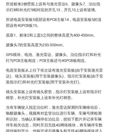
所述桩体2侧壁面上设有与激光雷达6、摄像头7、泊位指
示灯8和补光灯9相对应的开孔13，开孔13上设有玻璃。
所述电器安装板5底部设有PCB主板14，电器安装板5的顶
部设有4GPCB板15。
底座1、桩体2和上盖3之间的整体高度为400-450mm。
摄像头7的安装高度为250-300mm。
GPS模块、电池、激光雷达、摄像头、泊位指示灯和补光
灯与PCB主板相连；PCB主板还与4GPCB板相连。
电器安装板从上往下依次设有激光安装板(由于安装激光雷
达)、镜头安装板(用于安装摄像头)、指示灯安装板(由于安
装指示灯)和补光灯安装板(用于安装补光灯)。
镜头安装板上设有镜头胶垫，指示灯安装板上设有指示灯
棉垫，补光灯安装板上设有补光灯棉垫。
当有车辆驶入指定泊位时，激光雷达探测到车辆移动后，
唤醒摄像头，视频将对监管泊位进行车辆、车辆号牌检测
和识别，当确认车辆停在泊位后，抓拍下图片并记录车辆
停车相关信息，同时开启无线4G网络模块，将车辆停车数
据传输到平台，传输完成后摄像头和无线4G网络模块进入