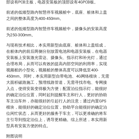
部设有PCB主板，电器安装板的顶部设有4GPCB板。
前述的低矮型路内智慧停车视频桩中，底座、桩体和上盖
之间的整体高度为400-450mm。
前述的低矮型路内智慧停车视频桩中，摄像头的安装高度
为250-300mm。
与现有技术相比，本实用新型由底座、桩体和上盖组成，
在桩体内的前后两侧分别放置电池和电器安装板，在电器
安装板上安装激光雷达、摄像头、指示灯和补光灯，通过
合理布局，从而可以有效的提高内部空间的利用率，实现
视频桩的小型化，视频桩的整体高度可以降低至400-
450mm。同时，本实用新型自带电池、4G网络模块，无需
大面积破路施工，预埋线路管道，无需寻找市电、专网接
入点，使得安装变得极为方便；配置泊位指示灯，能很好
的确定泊位位置，同时起到提醒车主和行人，更好的协助
车主泊车外，亦能很好的引起行人的注意；通过内置GPS
模块，能很好的确定泊位位置，协助平台能很好的确定泊
位闲忙状态，从而更好的服务于车主，可以更准确的将车
主引导到指定泊位上，诱导更精确。综上所述，本实用新
型具有安装方便的特点。
附图说明