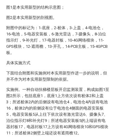
图1是本实用新型的结构示意图；
图2是本实用新型的剖视图。
附图中的标记为：1-底座，2-桩体，3-上盖，4-电池仓，
16-电池，5-电器安装板，6-激光雷达，7-摄像头，8-泊位
指示灯，9-补光灯，17-电器封板，10-4G网络模块，11-
GPS模块，12-遮雨檐，13-开孔，14-PCB主板，15-4GPCB
板。
具体实施方式
下面结合附图和实施例对本实用新型作进一步的说明，但
并不作为对本实用新型限制的依据。
实施例。一种自动扶梯楼层板开启监测装置，构成如图1至
图2所示，包括底座1，底座1上方依次设有桩体2和上盖
3；所述桩体2内的后侧设有电池仓4，电池仓4内设有电池
16，桩体2内的前侧设有位于电池仓4侧面的电器安装板
5，电器安装板5从上往下依次设有激光雷达6、摄像头7、
泊位指示灯8和补光灯9；所述电器安装板5的上端设有电
器封板17，电器封板17上方设有4G网络模块10和GPS模块
11；所述桩体2侧壁上端还设有遮雨檐12。