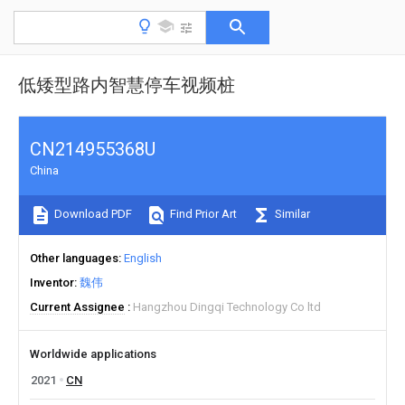
低矮型路内智慧停车视频桩
CN214955368U
China
Download PDF
Find Prior Art
Similar
Other languages
English
Inventor
魏伟
Current Assignee
Hangzhou Dingqi Technology Co ltd
Worldwide applications
2021
CN