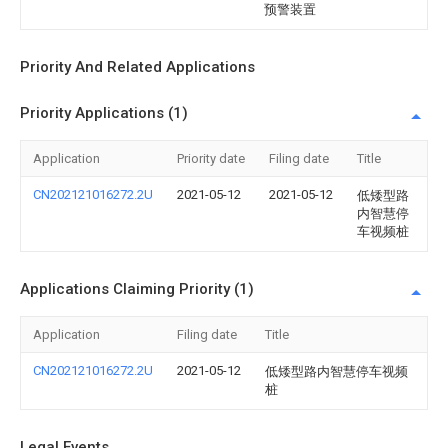
预警装置
Priority And Related Applications
Priority Applications (1)
Application
Priority date
Filing date
Title
CN202121016272.2U
2021-05-12
2021-05-12
低矮型路
内智慧停
车视频桩
Applications Claiming Priority (1)
Application
Filing date
Title
CN202121016272.2U
2021-05-12
低矮型路内智慧停车视频
桩
Legal Events