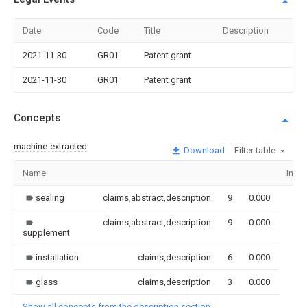
Date
Code
Title
Description
2021-11-30
GR01
Patent grant
2021-11-30
GR01
Patent grant
Concepts
machine-extracted
Download
Filter table
Name
Imag
sealing
claims,abstract,description
9
0.000
claims,abstract,description
9
0.000
supplement
installation
claims,description
6
0.000
glass
claims,description
3
0.000
Show all concepts from the description section