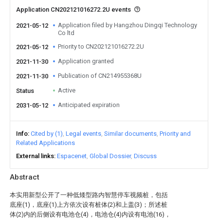
Application CN202121016272.2U events
Application filed by Hangzhou Dingqi Technology
2021-05-12
Co ltd
Priority to CN202121016272.2U
2021-05-12
Application granted
2021-11-30
Publication of CN214955368U
2021-11-30
Active
Status
Anticipated expiration
2031-05-12
Info
Cited by (1)
Legal events
Similar documents
Priority and
Related Applications
External links
Espacenet
Global Dossier
Discuss
Abstract
本实用新型公开了一种低矮型路内智慧停车视频桩，包括
底座(1)，底座(1)上方依次设有桩体(2)和上盖(3)；所述桩
体(2)内的后侧设有电池仓(4)，电池仓(4)内设有电池(16)，