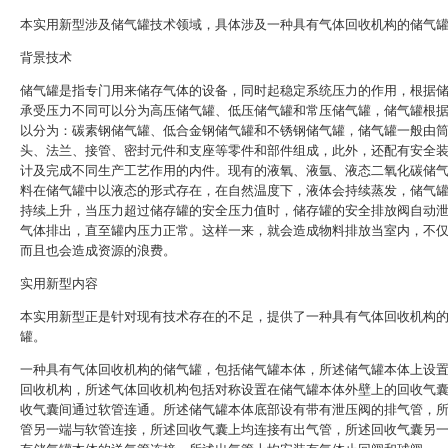
本实用新型涉及储气罐技术领域，具体涉及一种具有气体回收机构的储气
背景技术
储气罐是指专门用来储存气体的设备，同时起稳定系统压力的作用，根据
承受压力不同可以分为高压储气罐、低压储气罐和常压储气罐，储气罐根
以分为：碳素钢储气罐、低合金钢储气罐和不锈钢储气罐，储气罐一般由
头、法兰、接管、密封元件和支座等零件和部件组成，此外，还配有安全
计及完成不同生产工艺作用的内件。现有的液氧、液氩、液态二氧化碳储
料在储气罐中以液态的形式存在，在自然温度下，液体会持续蒸发，储气
持续上升，当压力超过储存罐的安全压力值时，储存罐的安全排放阀自动
气体排出，直至罐内压力正常。这样一来，就会造成物料排放当室内，不
而且也会造成资源的浪费。
实用新型内容
本实用新型正是针对现有技术存在的不足，提供了一种具有气体回收机构
罐。
一种具有气体回收机构的储气罐，包括储气罐本体，所述储气罐本体上设
回收机构，所述气体回收机构包括对称设置在储气罐本体外壁上的回收气
收气囊间通过软管连通。所述储气罐本体底部设有带有泄压阀的排气管，
管另一端与软管连接，所述回收气囊上均连接有出气管，所述回收气囊另