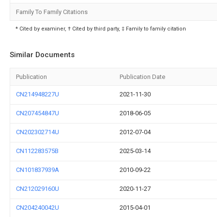
Family To Family Citations
* Cited by examiner, † Cited by third party, ‡ Family to family citation
Similar Documents
Publication
Publication Date
CN214948227U
2021-11-30
CN207454847U
2018-06-05
CN202302714U
2012-07-04
CN112283575B
2025-03-14
CN101837939A
2010-09-22
CN212029160U
2020-11-27
CN204240042U
2015-04-01