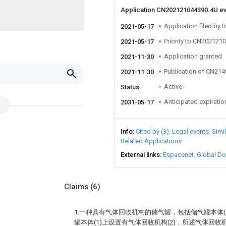
Application CN202121044390.4U e
Application filed by I
2021-05-17
Priority to CN202121
2021-05-17
Application granted
2021-11-30
Publication of CN21
2021-11-30
Active
Status
Anticipated expiratio
2031-05-17
Info
Cited by (3)
Legal events
Simi
Related Applications
External links
Espacenet
Global Do
Claims
(6)
1.一种具有气体回收机构的储气罐，包括储气罐本体(
罐本体(1)上设置有气体回收机构(2)，所述气体回收