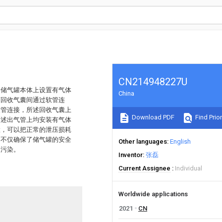
CN214948227U
述储气罐本体上设置有气体
China
两回收气囊间通过软管连
软管连接，所述回收气囊上
Download PDF
Find Prior
所述出气管上均安装有气体
置，可以把正常的泄压损耗
，不仅确保了储气罐的安全
Other languages
English
了污染。
Inventor
张磊
Current Assignee
Individual
Worldwide applications
2021
CN