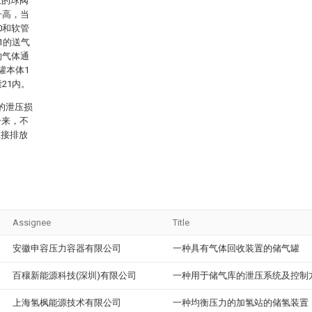
上的球阀
升高，当
0和软管
1的送气
的气体通
罐本体1
21内。
的泄压损
一来，不
直接排放
Assignee
Title
安徽申容压力容器有限公司
一种具有气体回收装置的储气罐
百穰新能源科技(深圳)有限公司
一种用于储气库的泄压系统及控制
上海氢枫能源技术有限公司
一种均衡压力的加氢站的储氢装置