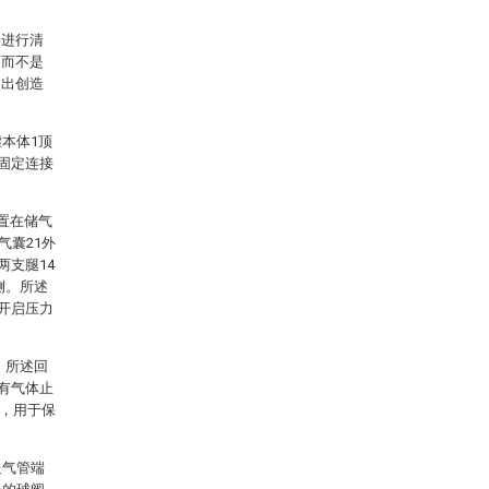
案进行清
，而不是
做出创造
本体1顶
称固定连接
置在储气
气囊21外
两支腿14
侧。所述
的开启压力
，所述回
装有气体止
3，用于保
送气管端