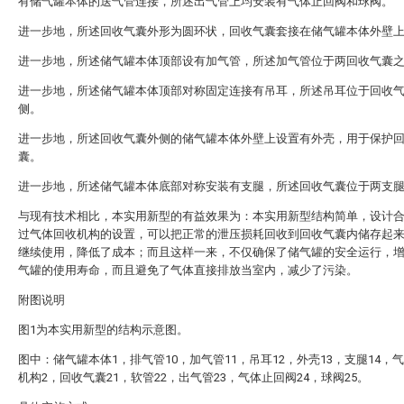
有储气罐本体的送气管连接，所述出气管上均安装有气体止回阀和球阀。
进一步地，所述回收气囊外形为圆环状，回收气囊套接在储气罐本体外壁
进一步地，所述储气罐本体顶部设有加气管，所述加气管位于两回收气囊
进一步地，所述储气罐本体顶部对称固定连接有吊耳，所述吊耳位于回收
侧。
进一步地，所述回收气囊外侧的储气罐本体外壁上设置有外壳，用于保护
囊。
进一步地，所述储气罐本体底部对称安装有支腿，所述回收气囊位于两支
与现有技术相比，本实用新型的有益效果为：本实用新型结构简单，设计
过气体回收机构的设置，可以把正常的泄压损耗回收到回收气囊内储存起
继续使用，降低了成本；而且这样一来，不仅确保了储气罐的安全运行，
气罐的使用寿命，而且避免了气体直接排放当室内，减少了污染。
附图说明
图1为本实用新型的结构示意图。
图中：储气罐本体1，排气管10，加气管11，吊耳12，外壳13，支腿14，
机构2，回收气囊21，软管22，出气管23，气体止回阀24，球阀25。