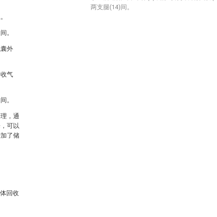
两支腿(14)间。
上。
之间。
气囊外
回收气
腿间。
合理，通
来，可以
增加了储
气体回收