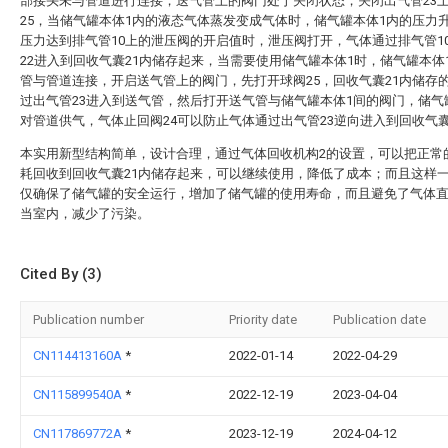
部接头未与管道进行连接，送气管上的阀门处于关闭状态，关闭出气管23
25，当储气罐本体1内的液态气体蒸发变成气体时，储气罐本体1内的压力
压力达到排气管10上的泄压阀的开启值时，泄压阀打开，气体通过排气管1
22进入到回收气囊21内储存起来，当需要使用储气罐本体1时，储气罐本体
管与管道连接，开启送气管上的阀门，先打开球阀25，回收气囊21内储存
过出气管23进入到送气管，然后打开送气管与储气罐本体1间的阀门，储气
对管道供气，气体止回阀24可以防止气体通过出气管23逆向进入到回收气囊
本实用新型结构简单，设计合理，通过气体回收机构2的设置，可以把正常
耗回收到回收气囊21内储存起来，可以继续使用，降低了成本；而且这样
仅确保了储气罐的安全运行，增加了储气罐的使用寿命，而且避免了气体
当室内，减少了污染。
Cited By (3)
Publication number
Priority date
Publication date
CN114413160A
*
2022-01-14
2022-04-29
CN115899540A
*
2022-12-19
2023-04-04
CN117869772A
*
2023-12-19
2024-04-12