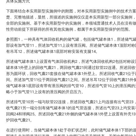
具体实施方式
下面将结合本实用新型实施例中的附图，对本实用新型实施例中的技术方
楚、完整地描述，显然，所描述的实施例仅仅是本实用新型一部分实施例
全部的实施例。基于本实用新型中的实施例，本领域普通技术人员在没有
性劳动前提下所获得的所有其他实施例，都属于本实用新型保护的范围。
参照图1，一种具有气体回收机构的储气罐，包括储气罐本体1，所述储气罐
部设有加气管11，所述加气管11上设有泄压阀。所述储气罐本体1顶部对
有吊耳12，所述储气罐本体1底部对称安装有支腿14。
所述储气罐本体1上设置有气体回收机构2，所述气体回收机构2包括对称设
罐本体1外壁上的回收气囊21，两回收气囊21间通过软管22连通。所述回收
形为圆环状，回收气囊21套接在储气罐本体1外壁上。所述回收气囊21位于
间。所述加气管11位于两回收气囊21之间。所述吊耳12位于回收气囊21外
储气罐本体1底部设有带有泄压阀的排气管10，所述排气管10上的泄压阀
略小于加气管11上设有的泄压阀的开启压力。
所述排气管10另一端与软管22连接，所述回收气囊21上均连接有出气管23
收气囊21另一端分别有储气罐本体1的送气管连接，所述出气管23上均安
回阀24和球阀25。所述回收气囊21外侧的储气罐本体1外壁上设置有外壳1
护回收气囊21。
在进行使用时，当储气罐本体1处于存贮状态时，此时储气罐本体1下部的