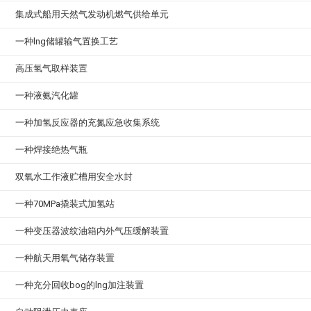
集成式船用天然气发动机燃气供给单元
一种lng储罐输气置换工艺
高压氢气取样装置
一种液氨汽化罐
一种加氢反应器的充氮应急收集系统
一种焊接绝热气瓶
双氧水工作液贮槽用安全水封
一种70MPa撬装式加氢站
一种变压器波纹油箱内外气压缓解装置
一种航天用氧气储存装置
一种充分回收bog的lng加注装置