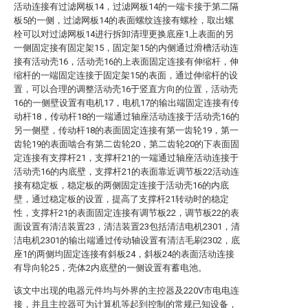
活动连接有过滤网板14，过滤网板14的一端卡接于第二隔
板5的一侧，过滤网板14的表面螺纹连接有螺栓，取出螺
栓可以对过滤网板14进行拆卸清理更换底座1上表面的另
一侧固定接有固定架15，固定架15的内侧通过滑槽活动连
接有活动壳16，活动壳16的上表面固定连接有伸缩杆，伸
缩杆的一端固定连接于固定架15的表面，通过伸缩杆的设
置，可以合理的调整活动壳16于竖直方向的位置，活动壳
16的一侧壁设置有电机17，电机17的输出端固定连接有传
动杆18，传动杆18的一端通过轴座活动连接于活动壳16的
另一侧壁，传动杆18的表面固定连接有第一齿轮19，第一
齿轮19的表面啮合有第二齿轮20，第二齿轮20的下表面固
定连接有支撑杆21，支撑杆21的一端通过轴座活动连接于
活动壳16的内底壁，支撑杆21的表面靠近调节板22活动连
接有稳定板，稳定板的两侧固定连接于活动壳16的内底
壁，通过稳定板的设置，提高了支撑杆21转动时的稳定
性，支撑杆21的表面固定连接有调节板22，调节板22的表
面设置有清洁装置23，清洁装置23包括清洁电机2301，清
洁电机2301的输出端通过传动轴设置有清洁毛刷2302，底
座1的两侧均固定连接有斜板24，斜板24的表面活动连接
有导向轮25，壳体2内底壁的一侧设置有蓄电池。
该文中出现的电器元件均与外界的主控器及220V市电电连
接，并且主控器可为计算机等起到控制的常规已知设备，