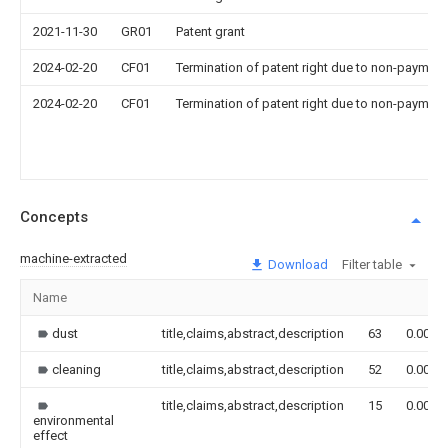
2021-11-30
GR01
Patent grant
2024-02-20
CF01
Termination of patent right due to non-payment
2024-02-20
CF01
Termination of patent right due to non-payment
Concepts
machine-extracted
Download
Filter table
Name
dust
title,claims,abstract,description
63
0.000
cleaning
title,claims,abstract,description
52
0.000
title,claims,abstract,description
15
0.000
environmental
effect