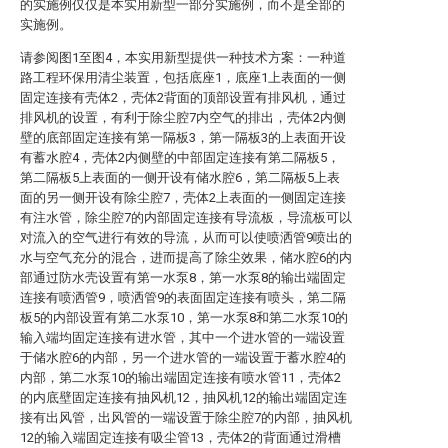
的实施例仅仅是本实用新型一部分实施例，而不是全部的
实施例。
请参阅图1至图4，本实用新型提供一种技术方案：一种道
路工程环保用清尘装置，包括底座1，底座1上表面的一侧
固定连接有壳体2，壳体2背面的顶部设置有排风机，通过
排风机的设置，有利于除尘腔7内空气的排出，壳体2内侧
壁的底部固定连接有第一隔板3，第一隔板3的上表面开设
有蓄水腔4，壳体2内侧壁的中部固定连接有第二隔板5，
第二隔板5上表面的一侧开设有储水腔6，第二隔板5上表
面的另一侧开设有除尘腔7，壳体2上表面的一侧固定连接
有注水管，除尘腔7的内部固定连接有导流板，导流板可以
对流入的空气进行有效的导流，从而可以使喷洒管9喷出的
水与空气充分的混合，进而提高了除尘效果，储水腔6的内
部通过防水壳设置有第一水泵8，第一水泵8的输出端固定
连接有喷洒管9，喷洒管9的表面固定连接有喷头，第二隔
板5的内部设置有第二水泵10，第一水泵8和第二水泵10的
输入端均固定连接有进水管，其中一个进水管的一端设置
于储水腔6的内部，另一个进水管的一端设置于蓄水腔4的
内部，第二水泵10的输出端固定连接有喷水管11，壳体2
的内底壁固定连接有抽风机12，抽风机12的输出端固定连
接有出风管，出风管的一端设置于除尘腔7的内部，抽风机
12的输入端固定连接有吸尘管13，壳体2的背面通过滑槽