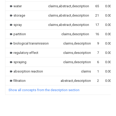
water
claims,abstract,description
65
0.000
storage
claims,abstract,description
21
0.000
spray
claims,abstract,description
17
0.000
partition
claims,description
16
0.000
biological transmission
claims,description
9
0.000
regulatory effect
claims,description
7
0.000
spraying
claims,description
6
0.000
absorption reaction
claims
1
0.000
filtration
abstract,description
2
0.000
Show all concepts from the description section