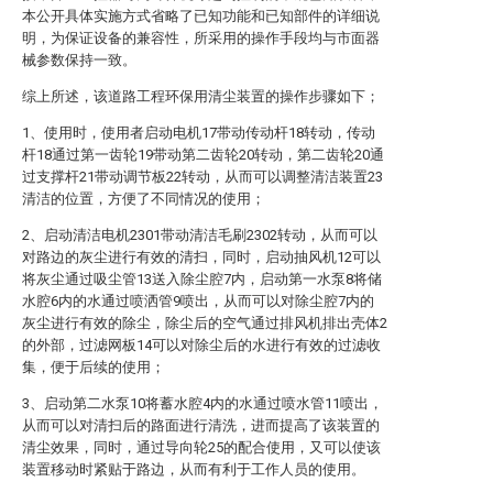
本公开具体实施方式省略了已知功能和已知部件的详细说
明，为保证设备的兼容性，所采用的操作手段均与市面器
械参数保持一致。
综上所述，该道路工程环保用清尘装置的操作步骤如下；
1、使用时，使用者启动电机17带动传动杆18转动，传动
杆18通过第一齿轮19带动第二齿轮20转动，第二齿轮20通
过支撑杆21带动调节板22转动，从而可以调整清洁装置23
清洁的位置，方便了不同情况的使用；
2、启动清洁电机2301带动清洁毛刷2302转动，从而可以
对路边的灰尘进行有效的清扫，同时，启动抽风机12可以
将灰尘通过吸尘管13送入除尘腔7内，启动第一水泵8将储
水腔6内的水通过喷洒管9喷出，从而可以对除尘腔7内的
灰尘进行有效的除尘，除尘后的空气通过排风机排出壳体2
的外部，过滤网板14可以对除尘后的水进行有效的过滤收
集，便于后续的使用；
3、启动第二水泵10将蓄水腔4内的水通过喷水管11喷出，
从而可以对清扫后的路面进行清洗，进而提高了该装置的
清尘效果，同时，通过导向轮25的配合使用，又可以使该
装置移动时紧贴于路边，从而有利于工作人员的使用。