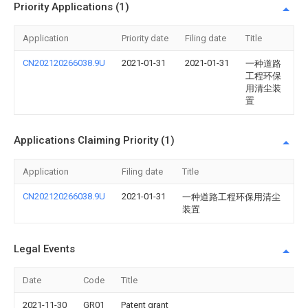
Priority Applications (1)
Application
Priority date
Filing date
Title
CN202120266038.9U
2021-01-31
2021-01-31
一种道路
工程环保
用清尘装
置
Applications Claiming Priority (1)
Application
Filing date
Title
CN202120266038.9U
2021-01-31
一种道路工程环保用清尘
装置
Legal Events
Date
Code
Title
2021-11-30
GR01
Patent grant