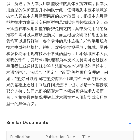
以上所述，仅为本实用新型较佳的具体实施方式，但本实
用新型的保护范围并不局限于此，任何熟悉本技术领域的
技术人员在本实用新型揭露的技术范围内，根据本实用新
型的技术方案及其实用新型构思加以等同替换或改变，都
应涵盖在本实用新型的保护范围之内，其中所使用到的标
准零件均可以从市场上购买，而且根据说明书和附图的记
载均可以进行订制，各个零件的具体连接方式均采用现有
技术中成熟的螺栓、铆钉、焊接等常规手段，机械、零件
和设备均采用现有技术中常规的型号，且本领域技术人员
知晓的部件，其结构和原理都为本技术人员均可通过技术
手册得知或通过常规实验方法获知在本说明书的描述中，
术语“连接”、“安装”、“固定”、“设置”等均做广义理解，例
如，“连接”可以是固定连接或在不影响部件关系与技术效
果的基础上通过中间组件间接进行，也可以是一体连接或
部分连接，如同此例的情形对于本领域普通技术人员而
言，可根据具体情况理解上述术语在本实用新型或实用新
型中的具体含义。
Similar Documents
Publication
Publication Date
Title