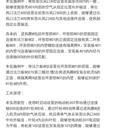
本实施例中，将矩形出风口602设置在圆形壳601的一侧，
能够使圆形壳601内部的空气从指定位置向外输送，将出
风口法兰603设置在矩形出风口602的上表面，能够通过出
风口法兰603将矩形出风口602与其他连接件连接，使风朝
指定位置输送。
具体的，进风圈8包括环形部801，环形部801的背面固定
连接有法兰板802，环形部801的正面固定连接有第二环形
板803，环形部801的内壁螺纹连接有隔离网9，安装板401
的内壁与连接轴303的外壁固定连接，安装板401的内径与
连接轴303的外径相匹配。
本实施例中，将法兰板802设置在环形部801的背面，能够
通过法兰板802与第三螺丝7配合将进风圈8安装在机壳6的
正面，将隔离网9设置在环形部801的内壁，能够起到保护
叶轮4的作用。
工作原理：
本实用新型，使用时启动设置的电动机301带动通过连接
轴303连接的叶轮4转动，通过叶轮4转动将通过进风圈8进
入机壳6内部的气体压缩，然后再将气体从矩形出风口602
中向外输送，叶轮4为后向叶轮，能够使电动机301电流较
为平稳，将机座102设置在安装底座101的两侧，能够通过