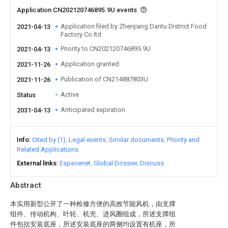
Application CN202120746895.9U events
Application filed by Zhenjiang Dantu District Food
2021-04-13
Factory Co ltd
Priority to CN202120746895.9U
2021-04-13
Application granted
2021-11-26
Publication of CN214887803U
2021-11-26
Active
Status
Anticipated expiration
2031-04-13
Info
Cited by (1)
Legal events
Similar documents
Priority and
Related Applications
External links
Espacenet
Global Dossier
Discuss
Abstract
本实用新型公开了一种检修方便的高效节能风机，由支撑
组件、传动机构、叶轮、机壳、进风圈组成，所述支撑组
件包括安装底座，所述安装底座的两侧均设置有机座，所