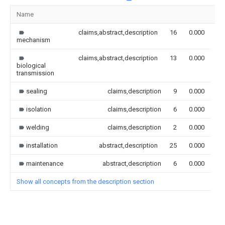
Name
Im
claims,abstract,description
16
0.000
mechanism
claims,abstract,description
13
0.000
biological
transmission
sealing
claims,description
9
0.000
isolation
claims,description
6
0.000
welding
claims,description
2
0.000
installation
abstract,description
25
0.000
maintenance
abstract,description
6
0.000
Show all concepts from the description section