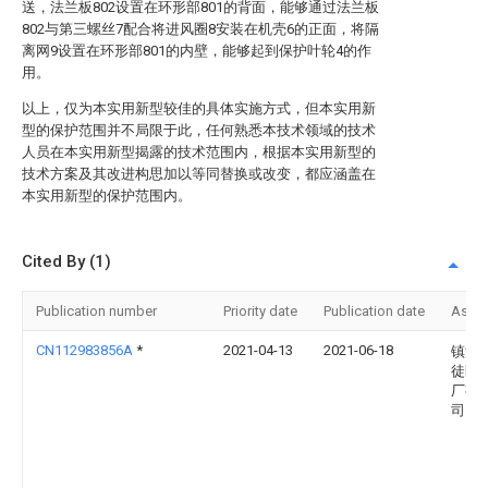
送，法兰板802设置在环形部801的背面，能够通过法兰板
802与第三螺丝7配合将进风圈8安装在机壳6的正面，将隔
离网9设置在环形部801的内壁，能够起到保护叶轮4的作
用。
以上，仅为本实用新型较佳的具体实施方式，但本实用新
型的保护范围并不局限于此，任何熟悉本技术领域的技术
人员在本实用新型揭露的技术范围内，根据本实用新型的
技术方案及其改进构思加以等同替换或改变，都应涵盖在
本实用新型的保护范围内。
Cited By (1)
Publication number
Priority date
Publication date
Assi
CN112983856A
*
2021-04-13
2021-06-18
镇江
徒区
厂有
司