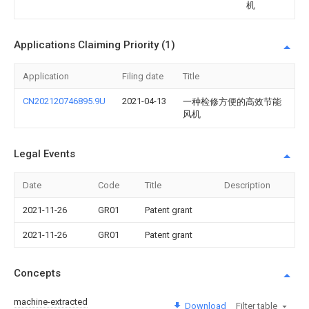
机
Applications Claiming Priority (1)
Application
Filing date
Title
CN202120746895.9U
2021-04-13
一种检修方便的高效节能
风机
Legal Events
Date
Code
Title
Description
2021-11-26
GR01
Patent grant
2021-11-26
GR01
Patent grant
Concepts
machine-extracted
Download
Filter table