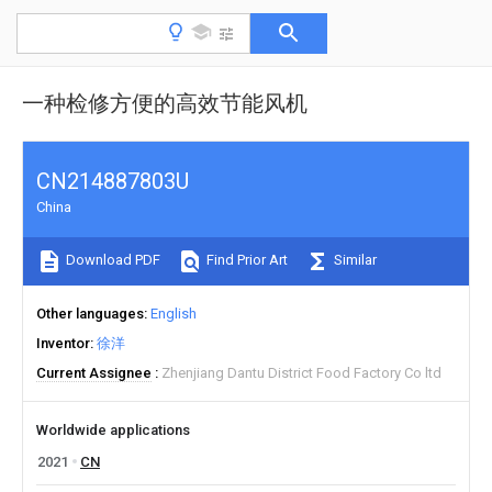
一种检修方便的高效节能风机
CN214887803U
China
Download PDF
Find Prior Art
Similar
Other languages
English
Inventor
徐洋
Current Assignee
Zhenjiang Dantu District Food Factory Co ltd
Worldwide applications
2021
CN