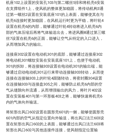
机座102上设置的安装孔103与第二螺丝5排和将机壳6安装
在支撑组件1上，使风机的整体更加稳固，将传动机构3通
过第一螺丝2设置在安装底座101的上表面，能够使其在与
机壳6连接时更加稳固，在风机运行时更为平稳，将叶轮4
设置在机壳6的内部，能够通过叶轮4转动将进入机壳6内
部的气体压缩后再将气体输送出去，将进风圈8通过第三螺
丝7设置在机壳6的正面，能够让空气从特定的入口进入，
从而增加风力的输出。
连接座302设置在电动机301的底部，能够通过连接座302
将电动机301螺纹安装在安装底座101上，也便于电动机
301的拆卸，将连接轴303设置在电动机301的输出端，能
够通过启动电动机301运行来带动连接轴303转动，从而使
连接在连接轴303上的叶轮4跟随转动，将密封圈304设置
在连接轴303与连接盘305之间，能够防止机壳6内部的空
气从缝隙向外流通，从而增强输出的风力，将叶片402设
置在安装板401与第一环形板403之将，能够快速将机壳6
内的气体向外输送。
将矩形出风口602设置在圆形壳601的一侧，能够使圆形壳
601内部的空气从指定位置向外输送，将出风口法兰603设
置在矩形出风口602的上表面，能够通过出风口法兰603将
矩形出风口602与其他连接件连接，使风朝指定位置输