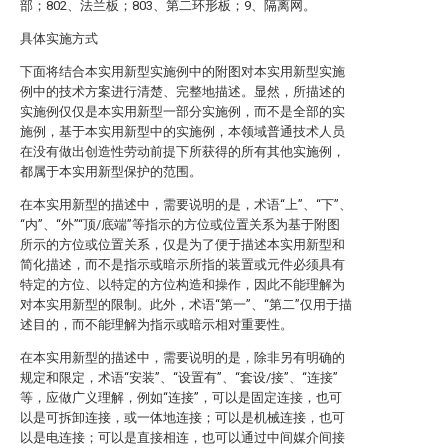
部；802、法兰板；803、第二环形板；9、隔离网。
具体实施方式
下面将结合本实用新型实施例中的附图对本实用新型实施
例中的技术方案进行清楚、完整地描述。显然，所描述的
实施例仅仅是本实用新型一部分实施例，而不是全部的实
施例，基于本实用新型中的实施例，本领域普通技术人员
在没有做出创造性劳动前提下所获得的所有其他实施例，
都属于本实用新型保护的范围。
在本实用新型的描述中，需要说明的是，术语“上”、“下”、
“内”、“外”“顶/底端”等指示的方位或位置关系为基于附图
所示的方位或位置关系，仅是为了便于描述本实用新型和
简化描述，而不是指示或暗示所指的装置或元件必须具有
特定的方位、以特定的方位构造和操作，因此不能理解为
对本实用新型的限制。此外，术语“第一”、“第二”仅用于描
述目的，而不能理解为指示或暗示相对重要性。
在本实用新型的描述中，需要说明的是，除非另有明确的
规定和限定，术语“安装”、“设置有”、“套设/接”、“连接”
等，应做广义理解，例如“连接”，可以是固定连接，也可
以是可拆卸连接，或一体地连接；可以是机械连接，也可
以是电连接；可以是直接相连，也可以通过中间媒介间接