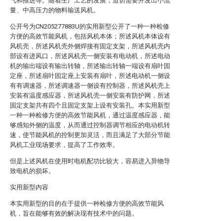
气和推进等。随着生产工艺的发展，迫切需要开发出小流
量、中高压力的物料输送风机。
公开号为CN205277883U的实用新型公开了一种一种检修
方便的高效节能风机，包括风机本体；所述风机本体设有
风机壳，所述风机壳外侧焊接有固定支架，所述风机壳内
部设有进风口，所述风机壳一侧安装有电动机，所述电动
机的输出端设有输出转轴，所述输出转轴一端设有扇叶固
定座，所述扇叶固定座上安装有扇叶，所述电动机一侧设
有有调速器，所述调速器一侧设有控制器，所述风机壳上
安装有温度感应器，所述风机壳一侧安装有防护网，所述
固定支架共有四个且固定支架上设有安装孔。本实用新型
一种一种检修方便的高效节能风机，通过温度感应器，能
够感知外侧的温度，从而通过控制器调节相应的电动机转
速，使节能风机的控制更加灵活，而且满足了大部分节能
风机工业现场要求，提高了工作效率。
但是上述风机在使用时电机配功比较大，容易进入异物导
致电机的损坏。
实用新型内容
本实用新型的目的在于提供一种检修方便的高效节能风
机，旨在能够有效的解决现有技术中的问题。