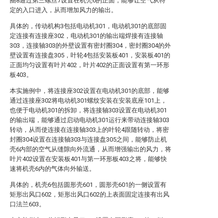
圈8通过第三螺丝7设置在机壳6的正面，能够让空气从特
定的入口进入，从而增加风力的输出。
具体的，传动机构3包括电动机301，电动机301的底部固
定连接有连接座302，电动机301的输出端焊接有连接轴
303，连接轴303的外壁设置有密封圈304，密封圈304的外
壁设置有连接盘305，叶轮4包括安装板401，安装板401的
正面均匀设置有叶片402，叶片402的正面设置有第一环形
板403。
本实施例中，将连接座302设置在电动机301的底部，能够
通过连接座302将电动机301螺纹安装在安装底座101上，
也便于电动机301的拆卸，将连接轴303设置在电动机301
的输出端，能够通过启动电动机301运行来带动连接轴303
转动，从而使连接在连接轴303上的叶轮4跟随转动，将密
封圈304设置在连接轴303与连接盘305之间，能够防止机
壳6内部的空气从缝隙向外流通，从而增强输出的风力，将
叶片402设置在安装板401与第一环形板403之将，能够快
速将机壳6内的气体向外输送。
具体的，机壳6包括圆形壳601，圆形壳601的一侧设置有
矩形出风口602，矩形出风口602的上表面固定连接有出风
口法兰603。