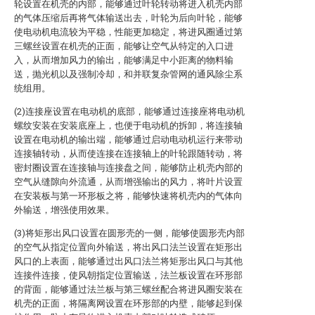
轮设置在机壳的内部，能够通过叶轮转动将进入机壳内部
的气体压缩后再将气体输送出去，叶轮为后向叶轮，能够
使电动机电流较为平稳，性能更加稳定，将进风圈通过第
三螺丝设置在机壳的正面，能够让空气从特定的入口进
入，从而增加风力的输出，能够满足中小距离的物料输
送，抛光机以及强制冷却，和并联复杂管网的通风除尘系
统组用。
(2)连接座设置在电动机的底部，能够通过连接座将电动机
螺纹安装在安装底座上，也便于电动机的拆卸，将连接轴
设置在电动机的输出端，能够通过启动电动机运行来带动
连接轴转动，从而使连接在连接轴上的叶轮跟随转动，将
密封圈设置在连接轴与连接盘之间，能够防止机壳内部的
空气从缝隙向外流通，从而增强输出的风力，将叶片设置
在安装板与第一环形板之将，能够快速将机壳内的气体向
外输送，增强使用效果。
(3)将矩形出风口设置在圆形壳的一侧，能够使圆形壳内部
的空气从指定位置向外输送，将出风口法兰设置在矩形出
风口的上表面，能够通过出风口法兰将矩形出风口与其他
连接件连接，使风朝指定位置输送，法兰板设置在环形部
的背面，能够通过法兰板与第三螺丝配合将进风圈安装在
机壳的正面，将隔离网设置在环形部的内壁，能够起到保