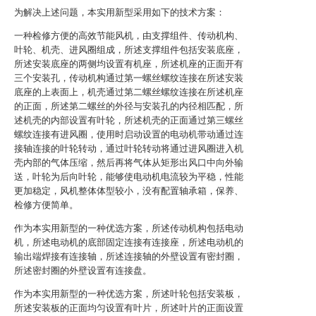
为解决上述问题，本实用新型采用如下的技术方案：
一种检修方便的高效节能风机，由支撑组件、传动机构、
叶轮、机壳、进风圈组成，所述支撑组件包括安装底座，
所述安装底座的两侧均设置有机座，所述机座的正面开有
三个安装孔，传动机构通过第一螺丝螺纹连接在所述安装
底座的上表面上，机壳通过第二螺丝螺纹连接在所述机座
的正面，所述第二螺丝的外径与安装孔的内径相匹配，所
述机壳的内部设置有叶轮，所述机壳的正面通过第三螺丝
螺纹连接有进风圈，使用时启动设置的电动机带动通过连
接轴连接的叶轮转动，通过叶轮转动将通过进风圈进入机
壳内部的气体压缩，然后再将气体从矩形出风口中向外输
送，叶轮为后向叶轮，能够使电动机电流较为平稳，性能
更加稳定，风机整体体型较小，没有配置轴承箱，保养、
检修方便简单。
作为本实用新型的一种优选方案，所述传动机构包括电动
机，所述电动机的底部固定连接有连接座，所述电动机的
输出端焊接有连接轴，所述连接轴的外壁设置有密封圈，
所述密封圈的外壁设置有连接盘。
作为本实用新型的一种优选方案，所述叶轮包括安装板，
所述安装板的正面均匀设置有叶片，所述叶片的正面设置