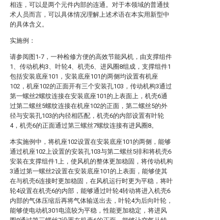
相连，可以是两个元件内部的连通。对于本领域的普通技
术人员而言，可以具体情况理解上述术语在本实用新型中
的具体含义。
实施例：
请参阅图1-7，一种检修方便的高效节能风机，由支撑组件
1、传动机构3、叶轮4、机壳6、进风圈8组成，支撑组件1
包括安装底座101，安装底座101的两侧均设置有机座
102，机座102的正面开有三个安装孔103，传动机构3通过
第一螺丝2螺纹连接在安装底座101的上表面上，机壳6通
过第二螺丝5螺纹连接在机座102的正面，第二螺丝5的外
径与安装孔103的内径相匹配，机壳6的内部设置有叶轮
4，机壳6的正面通过第三螺丝7螺纹连接有进风圈8。
本实施例中，将机座102设置在安装底座101的两侧，能够
通过机座102上设置的安装孔103与第二螺丝5排和将机壳6
安装在支撑组件1上，使风机的整体更加稳固，将传动机构
3通过第一螺丝2设置在安装底座101的上表面，能够使其
在与机壳6连接时更加稳固，在风机运行时更为平稳，将叶
轮4设置在机壳6的内部，能够通过叶轮4转动将进入机壳6
内部的气体压缩后再将气体输送出去，叶轮4为后向叶轮，
能够使电动机301电流较为平稳，性能更加稳定，将进风