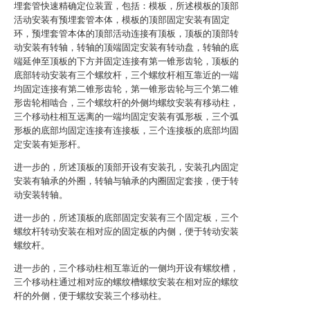
埋套管快速精确定位装置，包括：模板，所述模板的顶部
活动安装有预埋套管本体，模板的顶部固定安装有固定
环，预埋套管本体的顶部活动连接有顶板，顶板的顶部转
动安装有转轴，转轴的顶端固定安装有转动盘，转轴的底
端延伸至顶板的下方并固定连接有第一锥形齿轮，顶板的
底部转动安装有三个螺纹杆，三个螺纹杆相互靠近的一端
均固定连接有第二锥形齿轮，第一锥形齿轮与三个第二锥
形齿轮相啮合，三个螺纹杆的外侧均螺纹安装有移动柱，
三个移动柱相互远离的一端均固定安装有弧形板，三个弧
形板的底部均固定连接有连接板，三个连接板的底部均固
定安装有矩形杆。
进一步的，所述顶板的顶部开设有安装孔，安装孔内固定
安装有轴承的外圈，转轴与轴承的内圈固定套接，便于转
动安装转轴。
进一步的，所述顶板的底部固定安装有三个固定板，三个
螺纹杆转动安装在相对应的固定板的内侧，便于转动安装
螺纹杆。
进一步的，三个移动柱相互靠近的一侧均开设有螺纹槽，
三个移动柱通过相对应的螺纹槽螺纹安装在相对应的螺纹
杆的外侧，便于螺纹安装三个移动柱。