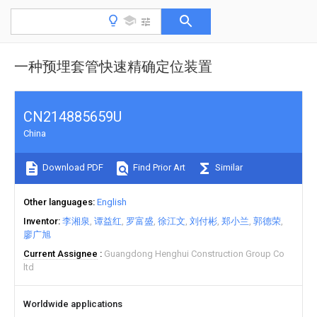
一种预埋套管快速精确定位装置
CN214885659U
China
Download PDF
Find Prior Art
Similar
Other languages
English
Inventor
李湘泉
谭益红
罗富盛
徐江文
刘付彬
郑小兰
郭德荣
廖广旭
Current Assignee
Guangdong Henghui Construction Group Co
ltd
Worldwide applications