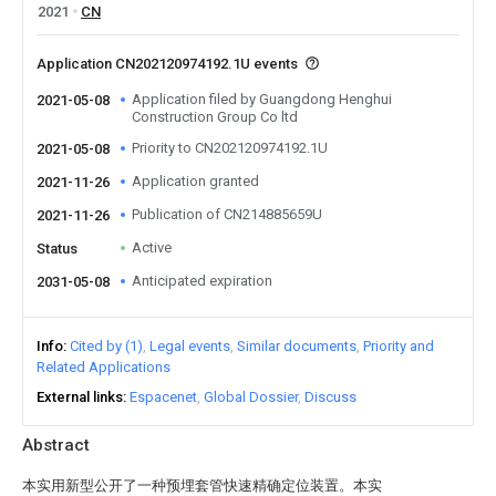
2021
CN
Application CN202120974192.1U events
Application filed by Guangdong Henghui
2021-05-08
Construction Group Co ltd
Priority to CN202120974192.1U
2021-05-08
Application granted
2021-11-26
Publication of CN214885659U
2021-11-26
Active
Status
Anticipated expiration
2031-05-08
Info
Cited by (1)
Legal events
Similar documents
Priority and
Related Applications
External links
Espacenet
Global Dossier
Discuss
Abstract
本实用新型公开了一种预埋套管快速精确定位装置。本实