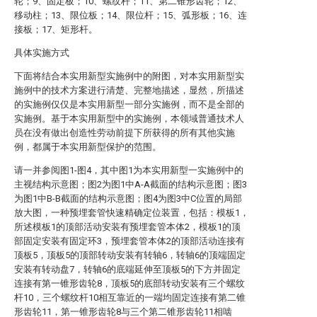
轮；9、固定板；10、螺纹杆；11、第二锥形齿轮；12、
移动柱；13、限位板；14、限位杆；15、弧形板；16、连
接板；17、矩形杆。
具体实施方式
下面将结合本实用新型实施例中的附图，对本实用新型实
施例中的技术方案进行清楚、完整地描述，显然，所描述
的实施例仅仅是本实用新型一部分实施例，而不是全部的
实施例。基于本实用新型中的实施例，本领域普通技术人
员在没有做出创造性劳动前提下所获得的所有其他实施
例，都属于本实用新型保护的范围。
请一并参阅图1-图4，其中图1为本实用新型一实施例中的
主视结构示意图；图2为图1中A-A截面的结构示意图；图3
为图1中B-B截面的结构示意图；图4为图3中C位置的局部
放大图，一种预埋套管快速精确定位装置，包括：模板1，
所述模板1的顶部活动安装有预埋套管本体2，模板1的顶
部固定安装有固定环3，预埋套管本体2的顶部活动连接有
顶板5，顶板5的顶部转动安装有转轴6，转轴6的顶端固定
安装有转动盘7，转轴6的底端延伸至顶板5的下方并固定
连接有第一锥形齿轮8，顶板5的底部转动安装有三个螺纹
杆10，三个螺纹杆10相互靠近的一端均固定连接有第二锥
形齿轮11，第一锥形齿轮8与三个第二锥形齿轮11相啮