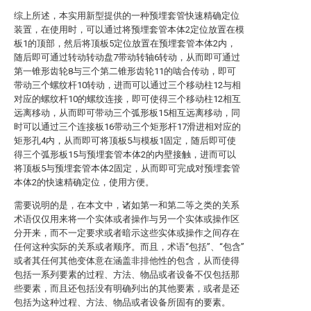
综上所述，本实用新型提供的一种预埋套管快速精确定位
装置，在使用时，可以通过将预埋套管本体2定位放置在模
板1的顶部，然后将顶板5定位放置在预埋套管本体2内，
随后即可通过转动转动盘7带动转轴6转动，从而即可通过
第一锥形齿轮8与三个第二锥形齿轮11的啮合传动，即可
带动三个螺纹杆10转动，进而可以通过三个移动柱12与相
对应的螺纹杆10的螺纹连接，即可使得三个移动柱12相互
远离移动，从而即可带动三个弧形板15相互远离移动，同
时可以通过三个连接板16带动三个矩形杆17滑进相对应的
矩形孔4内，从而即可将顶板5与模板1固定，随后即可使
得三个弧形板15与预埋套管本体2的内壁接触，进而可以
将顶板5与预埋套管本体2固定，从而即可完成对预埋套管
本体2的快速精确定位，使用方便。
需要说明的是，在本文中，诸如第一和第二等之类的关系
术语仅仅用来将一个实体或者操作与另一个实体或操作区
分开来，而不一定要求或者暗示这些实体或操作之间存在
任何这种实际的关系或者顺序。而且，术语“包括”、“包含”
或者其任何其他变体意在涵盖非排他性的包含，从而使得
包括一系列要素的过程、方法、物品或者设备不仅包括那
些要素，而且还包括没有明确列出的其他要素，或者是还
包括为这种过程、方法、物品或者设备所固有的要素。