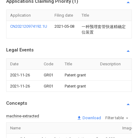
Applications Claiming Priority (1)
Application
Filing date
Title
CN202120974192.1U
2021-05-08
一种预埋套管快速精确定
位装置
Legal Events
Date
Code
Title
Description
2021-11-26
GR01
Patent grant
2021-11-26
GR01
Patent grant
Concepts
machine-extracted
Download
Filter table
Name
Image