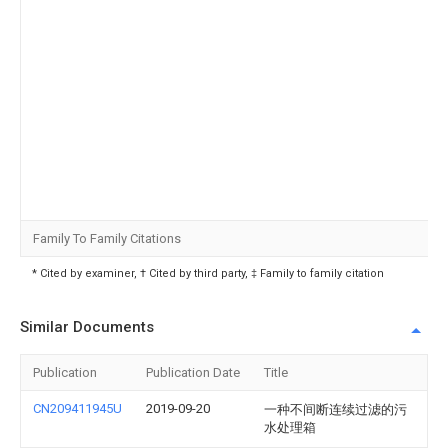
Family To Family Citations
* Cited by examiner, † Cited by third party, ‡ Family to family citation
Similar Documents
Publication
Publication Date
Title
CN209411945U
2019-09-20
一种不间断连续过滤的污
水处理箱