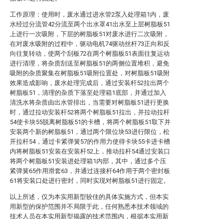
工作原理：使用时，废水通过进水管2泵入处理箱1内，废
水经过分流管42分流至两个出水罩41出水至上层树脂板51
上进行一次吸附，下层的树脂板51对废水进行二次吸附，
在对废水吸附的过程中，驱动电机74驱动丝杆73正向和反
向往复转动，使两个刮板72在两个树脂板51表面往复运动
进行清理，将杂质刮送至树脂板51的两侧位置堆积，避免
吸附的杂质聚集在树脂板51吸附位置处，对树脂板51吸附
效果造成影响，废水处理完成后，通过安装杆52拉出两个
树脂板51，清理的杂质下落至处理箱1底部，并通过加入
清洗水将杂质由出水管排出，当需要对树脂板51进行更换
时，通过拉动安装杆52将两个树脂板51拉出，并拉动拉杆
54使卡块55脱离树脂板51的卡槽，将两个树脂板51取下并
安装两个新的树脂板51，通过两个限位块53进行限位，松
开拉杆54，通过卡紧弹簧57的作用力使得卡块55卡进卡槽
内将树脂板51安装在安装杆52上，推动拉杆54通过安装口
将两个树脂板51安装进处理箱1内部，其中，通过多个压
紧弹簧65作用滑套63，并通过连接杆64作用于两个密封板
61将安装口处进行密封，同时实现对树脂板51进行固定。
以上所述，仅为本实用新型较佳的具体实施方式，但本实
用新型的保护范围并不局限于此，任何熟悉本技术领域的
技术人员在本实用新型揭露的技术范围内，根据本实用新