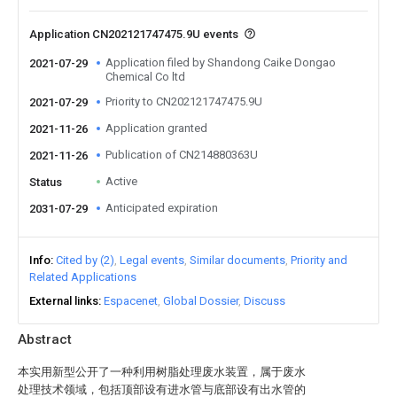
Application CN202121747475.9U events
Application filed by Shandong Caike Dongao
2021-07-29
Chemical Co ltd
Priority to CN202121747475.9U
2021-07-29
Application granted
2021-11-26
Publication of CN214880363U
2021-11-26
Active
Status
Anticipated expiration
2031-07-29
Info
Cited by (2)
Legal events
Similar documents
Priority and
Related Applications
External links
Espacenet
Global Dossier
Discuss
Abstract
本实用新型公开了一种利用树脂处理废水装置，属于废水
处理技术领域，包括顶部设有进水管与底部设有出水管的