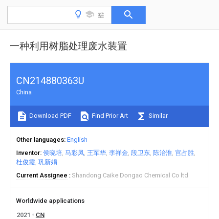
一种利用树脂处理废水装置
CN214880363U
China
Download PDF
Find Prior Art
Similar
Other languages
English
Inventor
侯晓培
马彩凤
王军华
李祥金
段卫东
陈治淮
宫占胜
杜俊霞
巩新娟
Current Assignee
Shandong Caike Dongao Chemical Co ltd
Worldwide applications
2021
CN