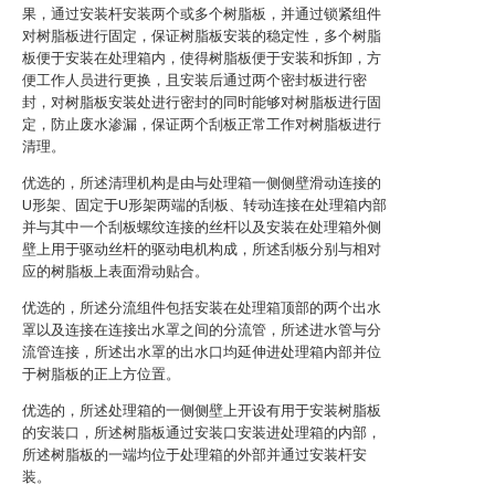
果，通过安装杆安装两个或多个树脂板，并通过锁紧组件
对树脂板进行固定，保证树脂板安装的稳定性，多个树脂
板便于安装在处理箱内，使得树脂板便于安装和拆卸，方
便工作人员进行更换，且安装后通过两个密封板进行密
封，对树脂板安装处进行密封的同时能够对树脂板进行固
定，防止废水渗漏，保证两个刮板正常工作对树脂板进行
清理。
优选的，所述清理机构是由与处理箱一侧侧壁滑动连接的
U形架、固定于U形架两端的刮板、转动连接在处理箱内部
并与其中一个刮板螺纹连接的丝杆以及安装在处理箱外侧
壁上用于驱动丝杆的驱动电机构成，所述刮板分别与相对
应的树脂板上表面滑动贴合。
优选的，所述分流组件包括安装在处理箱顶部的两个出水
罩以及连接在连接出水罩之间的分流管，所述进水管与分
流管连接，所述出水罩的出水口均延伸进处理箱内部并位
于树脂板的正上方位置。
优选的，所述处理箱的一侧侧壁上开设有用于安装树脂板
的安装口，所述树脂板通过安装口安装进处理箱的内部，
所述树脂板的一端均位于处理箱的外部并通过安装杆安
装。