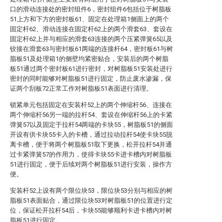
口的滑动连接处的密封组件6，密封组件6包括位于树脂板
51上方和下方的密封板61、固定在处理箱1侧面上的两个
固定杆62、滑动连接在固定杆62上的两个滑套63、套设在
固定杆62上并与相应的滑套63连接的两个压紧弹簧65以及
铰接在滑套63与密封板61两端的连接杆64，密封板61与树
脂板51及处理箱1的侧壁均紧密贴合，安装后的两个树脂
板51通过两个密封板61进行密封，对树脂板51安装处进行
密封的同时能够对树脂板51进行固定，防止废水渗漏，保
证两个刮板72正常工作对树脂板51表面进行清理。
锁紧单元包括固定在安装杆52上的两个伸缩杆56、连接在
两个伸缩杆56另一端的拉杆54、套设在伸缩杆56上的卡紧
弹簧57以及固定于拉杆54两端的卡块55，树脂板51的侧面
开设有供卡块55卡入的卡槽，通过拉动拉杆54使卡块55脱
离卡槽，便于将两个树脂板51取下更换，松开拉杆54并通
过卡紧弹簧57的作用力，使得卡块55卡进卡槽内对树脂板
51进行固定，便于后续对两个树脂板51进行安装，操作方
便。
安装杆52上设有两个限位块53，限位块53分别与相应的树
脂板51表面贴合，通过限位块53对树脂板51的位置进行定
位，保证松开拉杆54后，卡块55能够顺利卡进卡槽内对树
脂板51进行固定。