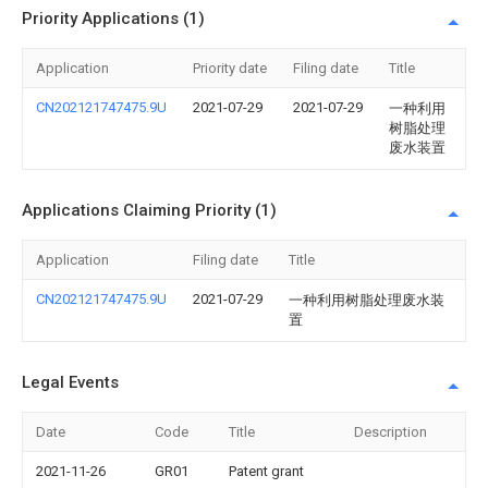
Priority Applications (1)
Application
Priority date
Filing date
Title
CN202121747475.9U
2021-07-29
2021-07-29
一种利用
树脂处理
废水装置
Applications Claiming Priority (1)
Application
Filing date
Title
CN202121747475.9U
2021-07-29
一种利用树脂处理废水装
置
Legal Events
Date
Code
Title
Description
2021-11-26
GR01
Patent grant