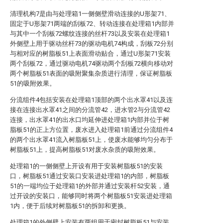
清理机构7是由与处理箱1一侧侧壁滑动连接的U形架71、
固定于U形架71两端的刮板72、转动连接在处理箱1内部并
与其中一个刮板72螺纹连接的丝杆73以及安装在处理箱1
外侧壁上用于驱动丝杆73的驱动电机74构成，刮板72分别
与相对应的树脂板51上表面滑动贴合，通过U形架71安装
两个刮板72，通过驱动电机74驱动两个刮板72横向移动对
两个树脂板51表面的吸附聚集杂质进行清理，保证树脂板
51的吸附效果。
分流组件4包括安装在处理箱1顶部的两个出水罩41以及连
接在连接出水罩41之间的分流管42，进水管2与分流管42
连接，出水罩41的出水口均延伸进处理箱1内部并位于树
脂板51的正上方位置，废水进入处理箱1前通过分流组件4
的两个出水罩41流入树脂板51上，使废水能够均匀分布于
树脂板51上，提高树脂板51对废水杂质的吸附效果。
处理箱1的一侧侧壁上开设有用于安装树脂板51的安装
口，树脂板51通过安装口安装进处理箱1的内部，树脂板
51的一端均位于处理箱1的外部并通过安装杆52安装，通
过开设的安装口，能够同时将两个树脂板51安装进处理箱
1内，便于后续对树脂板51的拆卸和更换。
处理箱1的外侧壁上安装有两组用于密封树脂板51与安装