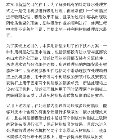
本实用新型的目的在于：为了解决现有的针对废水处理方
式之一是使用树脂进行吸附处理，但通常使用一个树脂层
进行吸附处理，吸附效果不佳，且吸附过程中容易出现吸
附物质集聚的现象，影响吸附作业的顺利进行，使用过程
中功能不完善的问题，而提出的一种利用树脂处理废水装
置。
为了实现上述目的，本实用新型采用了如下技术方案：一
种利用树脂处理废水装置，包括顶部设有进水管与底部设
有出水管的处理箱，所述处理箱的顶部安装有分流组件，
所述进水管与分流组件连接，所述处理箱的内部安装有树
脂板组件，所述树脂板组件包括两个滑动连接在处理箱侧
壁上的树脂板、用于安装两个树脂板的安装杆以及安装在
安装杆上用于固定两个树脂板的锁紧单元，所述处理箱上
设有清理机构，所述清理机构用于同时清理两个树脂板上
的吸附聚集杂质，以避免树脂板杂质聚集影响吸附效果。
采用上述方案，在处理箱内部设置两块或多块树脂板，能
够对废水中含有的有害杂质进行多级吸附，废水处理效果
好，且在树脂板吸附过程中通过两个刮板对树脂板上吸附
的聚集杂质进行清理，保证树脂板吸附效果，且废水进入
处理箱前通过分流机构的两个出水罩流入树脂板上，使废
水能够均匀分布于树脂板上，进一步提高树脂板吸附效