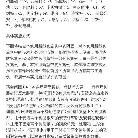
树脂板；52、安装杆；53、限位块；54、拉杆；55、卡
块；56、伸缩杆；57、卡紧弹簧；6、密封组件；61、密
封板；62、固定杆；63、滑套；64、连接杆；65、压紧弹
簧；7、清理机构；71、U形架；72、刮板；73、丝杆；
74、驱动电机。
具体实施方式
下面将结合本实用新型实施例中的附图，对本实用新型实
施例中的技术方案进行清楚、完整地描述，显然，所描述
的实施例仅仅是本实用新型一部分实施例，而不是全部的
实施例。基于本实用新型中的实施例，本领域普通技术人
员在没有作出创造性劳动前提下所获得的所有其它实施
例，都属于本实用新型保护的范围。
请参阅图1-4，本实用新型提供一种技术方案：一种利用树
脂处理废水装置，包括顶部设有进水管2与底部设有出水管
3的处理箱1，处理箱1的顶部安装有分流组件4，进水管2
与分流组件4连接，处理箱1的内部安装有树脂板组件5，
树脂板组件5包括两个滑动连接在处理箱1侧壁上的树脂板
51、用于安装两个树脂板51的安装杆52以及安装在安装杆
52上用于固定两个树脂板51的锁紧单元，处理箱1上设有
清理机构7，清理机构7用于同时清理两个树脂板51上的吸
附聚集杂质，以避免树脂板51杂质聚集影响吸附效果。