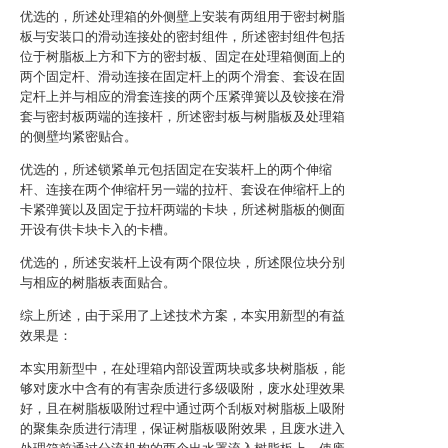
优选的，所述处理箱的外侧壁上安装有两组用于密封树脂
板与安装口的滑动连接处的密封组件，所述密封组件包括
位于树脂板上方和下方的密封板、固定在处理箱侧面上的
两个固定杆、滑动连接在固定杆上的两个滑套、套设在固
定杆上并与相应的滑套连接的两个压紧弹簧以及铰接在滑
套与密封板两端的连接杆，所述密封板与树脂板及处理箱
的侧壁均紧密贴合。
优选的，所述锁紧单元包括固定在安装杆上的两个伸缩
杆、连接在两个伸缩杆另一端的拉杆、套设在伸缩杆上的
卡紧弹簧以及固定于拉杆两端的卡块，所述树脂板的侧面
开设有供卡块卡入的卡槽。
优选的，所述安装杆上设有两个限位块，所述限位块分别
与相应的树脂板表面贴合。
综上所述，由于采用了上述技术方案，本实用新型的有益
效果是：
本实用新型中，在处理箱内部设置两块或多块树脂板，能
够对废水中含有的有害杂质进行多级吸附，废水处理效果
好，且在树脂板吸附过程中通过两个刮板对树脂板上吸附
的聚集杂质进行清理，保证树脂板吸附效果，且废水进入