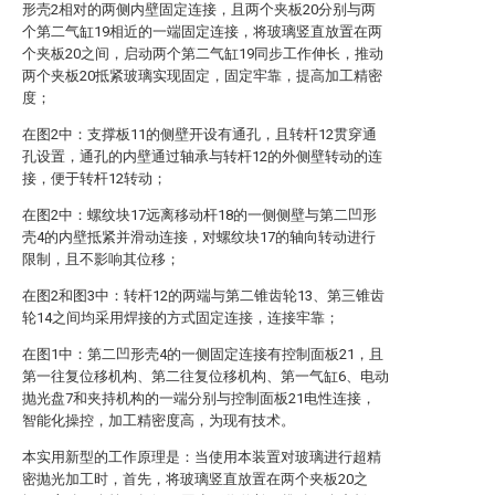
形壳2相对的两侧内壁固定连接，且两个夹板20分别与两
个第二气缸19相近的一端固定连接，将玻璃竖直放置在两
个夹板20之间，启动两个第二气缸19同步工作伸长，推动
两个夹板20抵紧玻璃实现固定，固定牢靠，提高加工精密
度；
在图2中：支撑板11的侧壁开设有通孔，且转杆12贯穿通
孔设置，通孔的内壁通过轴承与转杆12的外侧壁转动的连
接，便于转杆12转动；
在图2中：螺纹块17远离移动杆18的一侧侧壁与第二凹形
壳4的内壁抵紧并滑动连接，对螺纹块17的轴向转动进行
限制，且不影响其位移；
在图2和图3中：转杆12的两端与第二锥齿轮13、第三锥齿
轮14之间均采用焊接的方式固定连接，连接牢靠；
在图1中：第二凹形壳4的一侧固定连接有控制面板21，且
第一往复位移机构、第二往复位移机构、第一气缸6、电动
抛光盘7和夹持机构的一端分别与控制面板21电性连接，
智能化操控，加工精密度高，为现有技术。
本实用新型的工作原理是：当使用本装置对玻璃进行超精
密抛光加工时，首先，将玻璃竖直放置在两个夹板20之