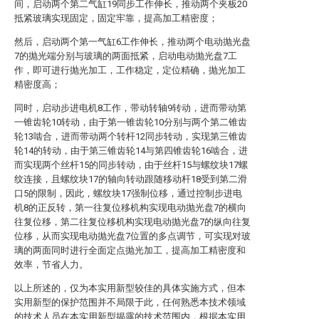
间，启动两个第二气缸19同步工作伸长，推动两个夹板20
抵紧玻璃实现固定，固定牢靠，提高加工精密度；
然后，启动两个第一气缸6工作伸长，推动两个电动抛光盘
7的抛光端分别与玻璃的两面抵紧，启动电动抛光盘7工
作，即可进行抛光加工，工作稳定，定位精确，抛光加工
精密度高；
同时，启动步进电机8工作，带动转轴9转动，进而带动第
一锥齿轮10转动，由于第一锥齿轮10分别与两个第二锥齿
轮13啮合，进而带动两个转杆12同步转动，实现第三锥齿
轮14的转动，由于第三锥齿轮14与第四锥齿轮16啮合，进
而实现两个丝杆15的同步转动，由于丝杆15与螺纹块17螺
纹连接，且螺纹块17的轴向转动跟随移动杆18受到第二滑
口5的限制，因此，螺纹块17强制位移，通过控制步进电
机8的正反转，第一往复位移机构实现电动抛光盘7的横向
往复位移，第二往复位移机构实现电动抛光盘7的纵向往复
位移，从而实现电动抛光盘7位置的多点调节，可实现对玻
璃的两面同时进行全面定点抛光加工，提高加工精密度和
效率，节省人力。
以上所述的，仅为本实用新型较佳的具体实施方式，但本
实用新型的保护范围并不局限于此，任何熟悉本技术领域
的技术人员在本实用新型揭露的技术范围内，根据本实用