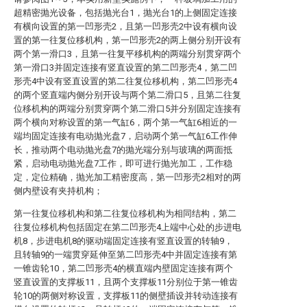
超精密抛光设备，包括抛光台1，抛光台1的上侧固定连接
有横向设置的第一凹形壳2，且第一凹形壳2中设有横向设
置的第一往复位移机构，第一凹形壳2的两上侧分别开设有
两个第一滑口3，且第一往复平移机构的两端分别贯穿两个
第一滑口3并固定连接有竖直设置的第二凹形壳4，第二凹
形壳4中设有竖直设置的第二往复位移机构，第二凹形壳4
的两个竖直端内侧分别开设与两个第二滑口5，且第二往复
位移机构的两端分别贯穿两个第二滑口5并分别固定连接有
两个横向对称设置的第一气缸6，两个第一气缸6相近的一
端均固定连接有电动抛光盘7，启动两个第一气缸6工作伸
长，推动两个电动抛光盘7的抛光端分别与玻璃的两面抵
紧，启动电动抛光盘7工作，即可进行抛光加工，工作稳
定，定位精确，抛光加工精密度高，第一凹形壳2相对的两
侧内壁设有夹持机构；
第一往复位移机构和第二往复位移机构为相同结构，第二
往复位移机构包括固定在第二凹形壳4上端中心处的步进电
机8，步进电机8的驱动端固定连接有竖直设置的转轴9，
且转轴9的一端贯穿延伸至第二凹形壳4中并固定连接有第
一锥齿轮10，第二凹形壳4的横直端内壁固定连接有两个
竖直设置的支撑板11，且两个支撑板11分别位于第一锥齿
轮10的两侧对称设置，支撑板11的侧壁插设并转动连接有