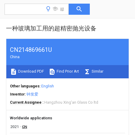
一种玻璃加工用的超精密抛光设备
CN214869661U
China
Download PDF
Find Prior Art
Similar
Other languages
English
Inventor
钟发爱
Current Assignee
Hangzhou Xing'an Glass Co ltd
Worldwide applications
2021
CN