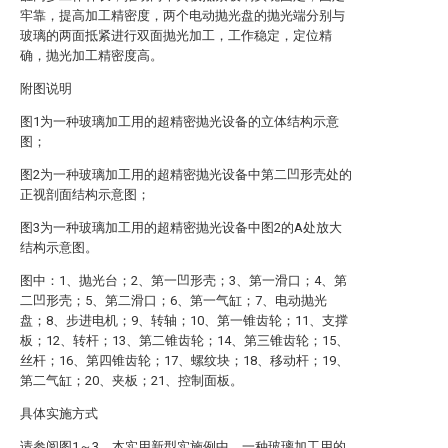
牢靠，提高加工精密度，两个电动抛光盘的抛光端分别与
玻璃的两面抵紧进行双面抛光加工，工作稳定，定位精
确，抛光加工精密度高。
附图说明
图1为一种玻璃加工用的超精密抛光设备的立体结构示意
图；
图2为一种玻璃加工用的超精密抛光设备中第二凹形壳处的
正视剖面结构示意图；
图3为一种玻璃加工用的超精密抛光设备中图2的A处放大
结构示意图。
图中：1、抛光台；2、第一凹形壳；3、第一滑口；4、第
二凹形壳；5、第二滑口；6、第一气缸；7、电动抛光
盘；8、步进电机；9、转轴；10、第一锥齿轮；11、支撑
板；12、转杆；13、第二锥齿轮；14、第三锥齿轮；15、
丝杆；16、第四锥齿轮；17、螺纹块；18、移动杆；19、
第二气缸；20、夹板；21、控制面板。
具体实施方式
请参阅图1～3，本实用新型实施例中，一种玻璃加工用的