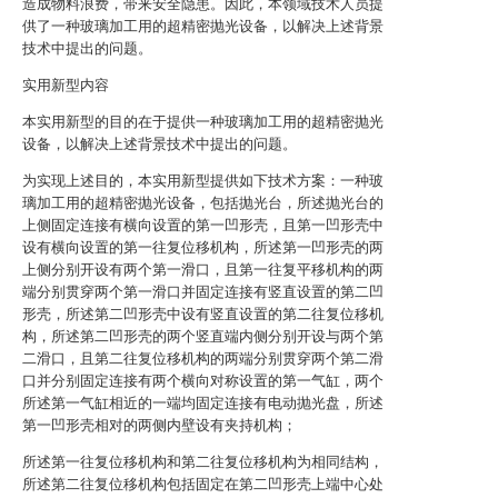
造成物料浪费，带来安全隐患。因此，本领域技术人员提
供了一种玻璃加工用的超精密抛光设备，以解决上述背景
技术中提出的问题。
实用新型内容
本实用新型的目的在于提供一种玻璃加工用的超精密抛光
设备，以解决上述背景技术中提出的问题。
为实现上述目的，本实用新型提供如下技术方案：一种玻
璃加工用的超精密抛光设备，包括抛光台，所述抛光台的
上侧固定连接有横向设置的第一凹形壳，且第一凹形壳中
设有横向设置的第一往复位移机构，所述第一凹形壳的两
上侧分别开设有两个第一滑口，且第一往复平移机构的两
端分别贯穿两个第一滑口并固定连接有竖直设置的第二凹
形壳，所述第二凹形壳中设有竖直设置的第二往复位移机
构，所述第二凹形壳的两个竖直端内侧分别开设与两个第
二滑口，且第二往复位移机构的两端分别贯穿两个第二滑
口并分别固定连接有两个横向对称设置的第一气缸，两个
所述第一气缸相近的一端均固定连接有电动抛光盘，所述
第一凹形壳相对的两侧内壁设有夹持机构；
所述第一往复位移机构和第二往复位移机构为相同结构，
所述第二往复位移机构包括固定在第二凹形壳上端中心处