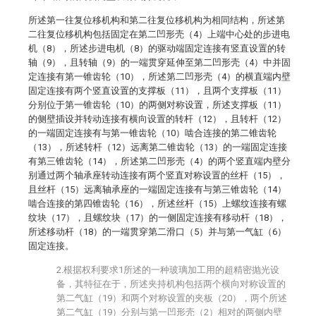
所述第一往复位移机构和第二往复位移机构为相同结构，所述第
二往复位移机构包括固定在第二凹形壳（4）上端中心处的步进电
机（8），所述步进电机（8）的驱动端固定连接有竖直设置的转
轴（9），且转轴（9）的一端贯穿延伸至第二凹形壳（4）中并固
定连接有第一锥齿轮（10），所述第二凹形壳（4）的横直端内壁
固定连接有两个竖直设置的支撑板（11），且两个支撑板（11）
分别位于第一锥齿轮（10）的两侧对称设置，所述支撑板（11）
的侧壁插设并转动连接有横向设置的转杆（12），且转杆（12）
的一端固定连接有与第一锥齿轮（10）啮合连接的第二锥齿轮
（13），所述转杆（12）远离第二锥齿轮（13）的一端固定连接
有第三锥齿轮（14），所述第二凹形壳（4）的两个竖直端内壁分
别通过两个轴承座转动连接有两个竖直对称设置的丝杆（15），
且丝杆（15）远离轴承座的一端固定连接有与第三锥齿轮（14）
啮合连接的第四锥齿轮（16），所述丝杆（15）上螺纹连接有螺
纹块（17），且螺纹块（17）的一侧固定连接有移动杆（18），
所述移动杆（18）的一端贯穿第二滑口（5）并与第一气缸（6）
固定连接。
2.根据权利要求1所述的一种玻璃加工用的超精密抛光设
备，其特征在于，所述夹持机构包括两个横向对称设置的
第二气缸（19）和两个对称设置的夹板（20），两个所述
第二气缸（19）分别与第一凹形壳（2）相对的两侧内壁