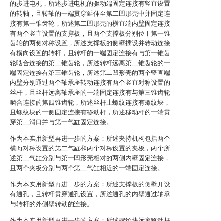
的步进电机，所述步进电机的驱动端固定连接有竖直设置
的转轴，且转轴的一端贯穿延伸至第二凹形壳中并固定连
接有第一锥齿轮，所述第二凹形壳的横直端内壁固定连接
有两个竖直设置的支撑板，且两个支撑板分别位于第一锥
齿轮的两侧对称设置，所述支撑板的侧壁插设并转动连接
有横向设置的转杆，且转杆的一端固定连接有与第一锥齿
轮啮合连接的第二锥齿轮，所述转杆远离第二锥齿轮的一
端固定连接有第三锥齿轮，所述第二凹形壳的两个竖直端
内壁分别通过两个轴承座转动连接有两个竖直对称设置的
丝杆，且丝杆远离轴承座的一端固定连接有与第三锥齿轮
啮合连接的第四锥齿轮，所述丝杆上螺纹连接有螺纹块，
且螺纹块的一侧固定连接有移动杆，所述移动杆的一端贯
穿第二滑口并与第一气缸固定连接。
作为本实用新型再进一步的方案：所述夹持机构包括两个
横向对称设置的第二气缸和两个对称设置的夹板，两个所
述第二气缸分别与第一凹形壳相对的两侧内壁固定连接，
且两个夹板分别与两个第二气缸相近的一端固定连接。
作为本实用新型再进一步的方案：所述支撑板的侧壁开设
有通孔，且转杆贯穿通孔设置，所述通孔的内壁通过轴承
与转杆的外侧壁转动的连接。
作为本实用新型再进一步的方案：所述螺纹块远离移动杆