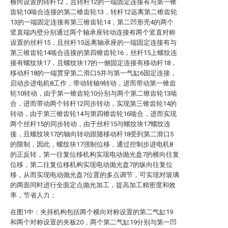
横向设置的转杆12，且转杆12的一端固定连接有与第一锥
齿轮10啮合连接的第二锥齿轮13，转杆12远离第二锥齿轮
13的一端固定连接有第三锥齿轮14，第二凹形壳4的两个
竖直端内壁分别通过两个轴承座转动连接有两个竖直对称
设置的丝杆15，且丝杆15远离轴承座的一端固定连接有与
第三锥齿轮14啮合连接的第四锥齿轮16，丝杆15上螺纹连
接有螺纹块17，且螺纹块17的一侧固定连接有移动杆18，
移动杆18的一端贯穿第二滑口5并与第一气缸6固定连接，
启动步进电机8工作，带动转轴9转动，进而带动第一锥齿
轮10转动，由于第一锥齿轮10分别与两个第二锥齿轮13啮
合，进而带动两个转杆12同步转动，实现第三锥齿轮14的
转动，由于第三锥齿轮14与第四锥齿轮16啮合，进而实现
两个丝杆15的同步转动，由于丝杆15与螺纹块17螺纹连
接，且螺纹块17的轴向转动跟随移动杆18受到第二滑口5
的限制，因此，螺纹块17强制位移，通过控制步进电机8
的正反转，第一往复位移机构实现电动抛光盘7的横向往复
位移，第二往复位移机构实现电动抛光盘7的纵向往复位
移，从而实现电动抛光盘7位置的多点调节，可实现对玻璃
的两面同时进行全面定点抛光加工，提高加工精密度和效
率，节省人力；
在图1中：夹持机构包括两个横向对称设置的第二气缸19
和两个对称设置的夹板20，两个第二气缸19分别与第一凹