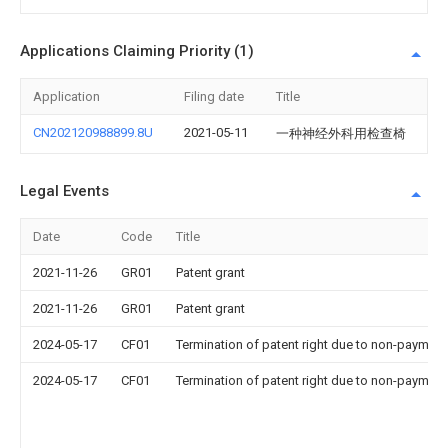
Applications Claiming Priority (1)
Application
Filing date
Title
CN202120988899.8U
2021-05-11
一种神经外科用检查椅
Legal Events
Date
Code
Title
2021-11-26
GR01
Patent grant
2021-11-26
GR01
Patent grant
2024-05-17
CF01
Termination of patent right due to non-payment
2024-05-17
CF01
Termination of patent right due to non-payment