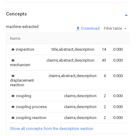
Concepts
machine-extracted
Download
Filter table
Name
Im
inspection
title,abstract,description
14
0.000
claims,abstract,description
45
0.000
mechanism
claims,abstract,description
6
0.000
displacement
reaction
coupling
claims,description
2
0.000
coupling process
claims,description
2
0.000
coupling reaction
claims,description
2
0.000
Show all concepts from the description section