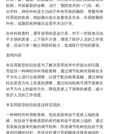
机制，并探索新的诊断、治疗、预防技术的一门高、精、
尖学科，神经外科是主治由于外伤导致的脑部、脊髓等神
经系统的疾病，例如脑出血出血量危及生命，车祸致脑部
外伤，或脑部有肿瘤压迫需手术治疗等。
在外科检查时，通常使用的是诊疗床，对于一些肢体活动
不方便的患者，上下很不方便，增强了医护人员的工作强
度，且诊疗床一般占用面积较大，造成医疗空间的紧张。
发明内容
本实用新型的目的是为了解决背景技术中所提出的问题，
而提供一种神经外科用检查椅，通过调节机构对座椅在水
平方向上进行位移调整，以便于配合检查器械，通过伸缩
柱在竖直方向上高度的调整，通过转动机构可调节座椅在
水平方向上的旋转方向，降低患者上下座椅的难度，减小
医护人员的工作强度。
本实用新型的目的是这样实现的：
一种神经外科用检查椅，包括底座和设于底座上端的座
椅，包括设于座椅底部的承托板和设于底座上端的、通过
安装板连接承托板的调节机构，所述调节机构包括设于底
座内凹槽的丝杆，所述丝杆通过导程螺母连接有伸缩柱，