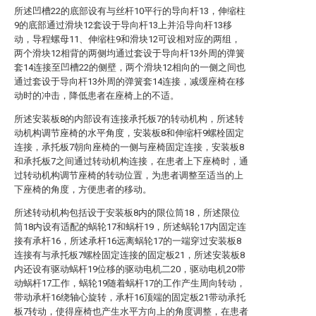
所述凹槽22的底部设有与丝杆10平行的导向杆13，伸缩柱
9的底部通过滑块12套设于导向杆13上并沿导向杆13移
动，导程螺母11、伸缩柱9和滑块12可设相对应的两组，
两个滑块12相背的两侧均通过套设于导向杆13外周的弹簧
套14连接至凹槽22的侧壁，两个滑块12相向的一侧之间也
通过套设于导向杆13外周的弹簧套14连接，减缓座椅在移
动时的冲击，降低患者在座椅上的不适。
所述安装板8的内部设有连接承托板7的转动机构，所述转
动机构调节座椅的水平角度，安装板8和伸缩杆9螺栓固定
连接，承托板7朝向座椅的一侧与座椅固定连接，安装板8
和承托板7之间通过转动机构连接，在患者上下座椅时，通
过转动机构调节座椅的转动位置，为患者调整至适当的上
下座椅的角度，方便患者的移动。
所述转动机构包括设于安装板8内的限位筒18，所述限位
筒18内设有适配的蜗轮17和蜗杆19，所述蜗轮17内固定连
接有承杆16，所述承杆16远离蜗轮17的一端穿过安装板8
连接有与承托板7螺栓固定连接的固定板21，所述安装板8
内还设有驱动蜗杆19位移的驱动电机二20，驱动电机20带
动蜗杆17工作，蜗轮19随着蜗杆17的工作产生周向转动，
带动承杆16绕轴心旋转，承杆16顶端的固定板21带动承托
板7转动，使得座椅也产生水平方向上的角度调整，在患者