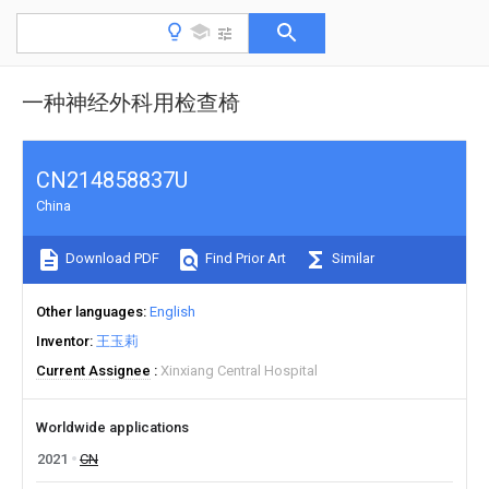
一种神经外科用检查椅
CN214858837U
China
Download PDF
Find Prior Art
Similar
Other languages
English
Inventor
王玉莉
Current Assignee
Xinxiang Central Hospital
Worldwide applications
2021
CN