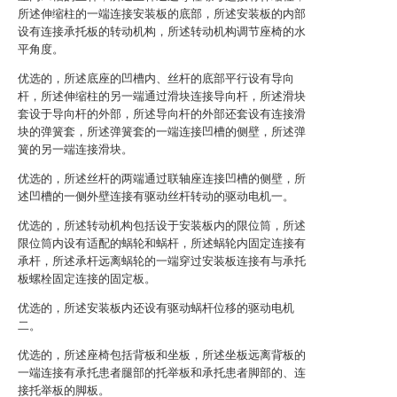
所述伸缩柱的一端连接安装板的底部，所述安装板的内部
设有连接承托板的转动机构，所述转动机构调节座椅的水
平角度。
优选的，所述底座的凹槽内、丝杆的底部平行设有导向
杆，所述伸缩柱的另一端通过滑块连接导向杆，所述滑块
套设于导向杆的外部，所述导向杆的外部还套设有连接滑
块的弹簧套，所述弹簧套的一端连接凹槽的侧壁，所述弹
簧的另一端连接滑块。
优选的，所述丝杆的两端通过联轴座连接凹槽的侧壁，所
述凹槽的一侧外壁连接有驱动丝杆转动的驱动电机一。
优选的，所述转动机构包括设于安装板内的限位筒，所述
限位筒内设有适配的蜗轮和蜗杆，所述蜗轮内固定连接有
承杆，所述承杆远离蜗轮的一端穿过安装板连接有与承托
板螺栓固定连接的固定板。
优选的，所述安装板内还设有驱动蜗杆位移的驱动电机
二。
优选的，所述座椅包括背板和坐板，所述坐板远离背板的
一端连接有承托患者腿部的托举板和承托患者脚部的、连
接托举板的脚板。