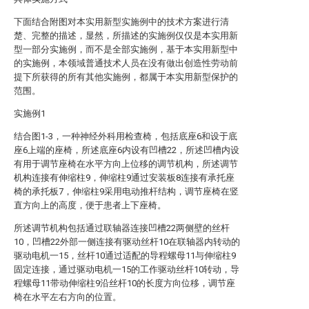
下面结合附图对本实用新型实施例中的技术方案进行清
楚、完整的描述，显然，所描述的实施例仅仅是本实用新
型一部分实施例，而不是全部实施例，基于本实用新型中
的实施例，本领域普通技术人员在没有做出创造性劳动前
提下所获得的所有其他实施例，都属于本实用新型保护的
范围。
实施例1
结合图1-3，一种神经外科用检查椅，包括底座6和设于底
座6上端的座椅，所述底座6内设有凹槽22，所述凹槽内设
有用于调节座椅在水平方向上位移的调节机构，所述调节
机构连接有伸缩柱9，伸缩柱9通过安装板8连接有承托座
椅的承托板7，伸缩柱9采用电动推杆结构，调节座椅在竖
直方向上的高度，便于患者上下座椅。
所述调节机构包括通过联轴器连接凹槽22两侧壁的丝杆
10，凹槽22外部一侧连接有驱动丝杆10在联轴器内转动的
驱动电机一15，丝杆10通过适配的导程螺母11与伸缩柱9
固定连接，通过驱动电机一15的工作驱动丝杆10转动，导
程螺母11带动伸缩柱9沿丝杆10的长度方向位移，调节座
椅在水平左右方向的位置。