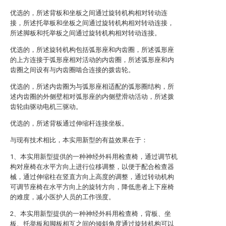
优选的，所述背板和坐板之间通过旋转机构相对转动连
接，所述托举板和坐板之间通过旋转机构相对转动连接，
所述脚板和托举板之间通过旋转机构相对转动连接。
优选的，所述旋转机构包括弧形座和内齿圈，所述弧形座
的上方连接于弧形座相对活动的内齿圈，所述弧形座和内
齿圈之间设有与内齿圈啮合连接的拨齿轮。
优选的，所述内齿圈为与弧形座相适配的弧形圈结构，所
述内齿圈的外侧壁相对弧形座的内侧壁滑动活动，所述拨
齿轮由驱动电机三驱动。
优选的，所述背板通过伸缩杆连接坐板。
与现有技术相比，本实用新型的有益效果在于：
1、本实用新型提供的一种神经外科用检查椅，通过调节机
构对座椅在水平方向上进行位移调整，以便于配合检查器
械，通过伸缩柱在竖直方向上高度的调整，通过转动机构
可调节座椅在水平方向上的旋转方向，降低患者上下座椅
的难度，减小医护人员的工作强度。
2、本实用新型提供的一种神经外科用检查椅，背板、坐
板、托举板和脚板相互之间的倾斜角度通过旋转机构可以