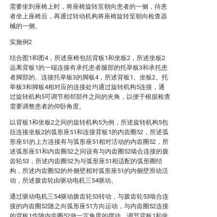
需要坐到座椅上时，将座椅旋转至朝向患者的一侧，待患
者坐上座椅后，再通过转动机构将座椅旋转至朝向检查器
械的一侧。
实施例2
结合图1和图4，所述座椅包括背板1和坐板2，所述坐板2
远离背板1的一端连接有承托患者腿部的托举板3和承托患
者脚部的、连接托举板3的脚板4，所述背板1、坐板2、托
举板3和脚板4相对应的连接处均通过旋转机构5连接，通
过旋转机构5可调节相邻部件之间的夹角，以便于根据检查
需要调整患者的仰卧角度。
以背板1和坐板2之间的旋转机构5为例，所述旋转机构5包
括连接坐板2的弧形座51和连接背板1的内齿圈52，所述弧
形座51的上方连接有与弧形座51相对活动的内齿圈52，所
述弧形座51和内齿圈52之间设有与内齿圈52啮合连接的拨
齿轮53，所述内齿圈52为与弧形座51相适配的弧形圈结
构，所述内齿圈52的外侧壁相对弧形座51的内侧壁滑动活
动，所述拨齿轮由驱动电机三54驱动。
通过驱动电机三54驱动拨齿轮53转动，与拨齿轮53啮合连
接的内齿圈52随之向弧形座51方向运动，与内齿圈52连接
的背板1也随内齿圈52做一定角度的摆动，调节背板1和坐