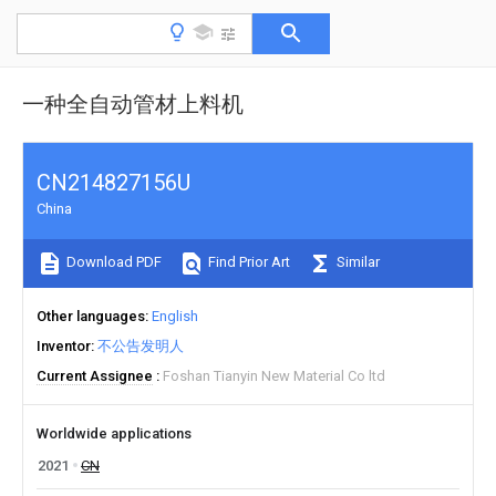
一种全自动管材上料机
CN214827156U
China
Download PDF
Find Prior Art
Similar
Other languages
English
Inventor
不公告发明人
Current Assignee
Foshan Tianyin New Material Co ltd
Worldwide applications
2021
CN