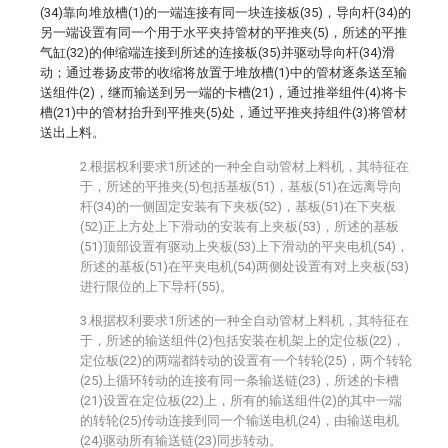
(34)靠向堆放槽(1)的一端连接有同一块连接板(35)，导向杆(34)的
另一端设置有同一个用于水平夹持管材的平推夹(5)，所述的平推
气缸(32)的伸缩端连接到所述的连接板(35)并驱动导向杆(34)滑
动；通过卷扬皮带的收缩将放置于堆放槽(1)中的管材逐条送至输
送组件(2)，继而输送到另一端的卡槽(21)，通过推举组件(4)将卡
槽(21)中的管材抬升到平推夹(5)处，通过平推夹持组件(3)将管材
送出上料。
2.根据权利要求1所述的一种全自动管材上料机，其特征在
于，所述的平推夹(5)包括基板(51)，基板(51)在远离导向
杆(34)的一侧固定安装有下夹板(52)，基板(51)在下夹板
(52)正上方处上下滑动的安装有上夹板(53)，所述的基板
(51)顶部设置有驱动上夹板(53)上下滑动的平夹电机(54)，
所述的基板(51)在平夹电机(54)两侧处设置有对上夹板(53)
进行限位的上下导杆(55)。
3.根据权利要求1所述的一种全自动管材上料机，其特征在
于，所述的输送组件(2)包括安装在机架上的定位板(22)，
定位板(22)的两端都转动的设置有一个转轮(25)，两个转轮
(25)上循环转动的连接有同一条输送链(23)，所述的卡槽
(21)设置在定位板(22)上，所有的输送组件(2)的其中一端
的转轮(25)传动连接到同一个输送电机(24)，由输送电机
(24)驱动所有输送链(23)同步转动。