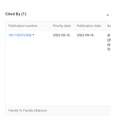
Cited By (1)
Publication number
Priority date
Publication date
Assi
CN115057200A
*
2022-05-16
2022-09-16
奔腾
(浙江
份有
司
Family To Family Citations