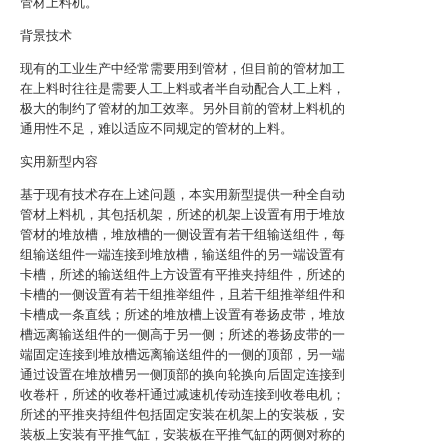
管材上料机。
背景技术
现有的工业生产中经常需要用到管材，但目前的管材加工
在上料时往往是需要人工上料或者半自动配合人工上料，
极大的制约了管材的加工效率。另外目前的管材上料机的
通用性不足，难以适应不同规定的管材的上料。
实用新型内容
基于现有技术存在上述问题，本实用新型提供一种全自动
管材上料机，其包括机架，所述的机架上设置有用于堆放
管材的堆放槽，堆放槽的一侧设置有若干组输送组件，每
组输送组件一端连接到堆放槽，输送组件的另一端设置有
卡槽，所述的输送组件上方设置有平推夹持组件，所述的
卡槽的一侧设置有若干组推举组件，且若干组推举组件和
卡槽成一条直线；所述的堆放槽上设置有卷扬皮带，堆放
槽远离输送组件的一侧高于另一侧；所述的卷扬皮带的一
端固定连接到堆放槽远离输送组件的一侧的顶部，另一端
通过设置在堆放槽另一侧顶部的换向轮换向后固定连接到
收卷杆，所述的收卷杆通过减速机传动连接到收卷电机；
所述的平推夹持组件包括固定安装在机架上的安装板，安
装板上安装有平推气缸，安装板在平推气缸的两侧对称的