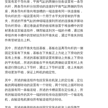
安装有若干导向座，平推气缸的两侧分别各设置有一条导
向杆，两条导向杆分别滑动的连接到平推气缸两侧的导向
座，两条导向杆靠向堆放槽的一端连接有同一块连接板，
导向杆的另一端设置有同一个用于水平夹持管材的平推
夹，所述的平推气缸的伸缩端连接到所述的连接板并驱动
导向杆滑动；通过卷扬皮带的收缩将放置于堆放槽中的管
材逐条送至输送组件，继而输送到另一端的卡槽，通过推
举组件将卡槽中的管材抬升到平推夹处，通过平推夹持组
件将管材送出上料。
其中，所述的平推夹包括基板，基板在远离导向杆的一侧
固定安装有下夹板，基板在下夹板正上方处上下滑动的安
装有上夹板，所述的基板顶部设置有驱动上夹板上下滑动
的平夹电机，所述的基板在平夹电机两侧处设置有对上夹
板进行限位的上下导杆，通过上下导杆设置，使上夹板的
滑动更加平稳，保证上料机的稳定性。
其中，所述的输送组件包括安装在机架上的定位板，定位
板的两端都转动的设置有一个转轮，两个转轮上循环转动
的连接有同一条输送链，所述的卡槽设置在定位板上，所
有的输送组件的其中一端的转轮传动连接到同一个输送电
机，由输送电机驱动所有输送链同步转动。
其中，所述的推举组件包括固定安装在机架上的升降气