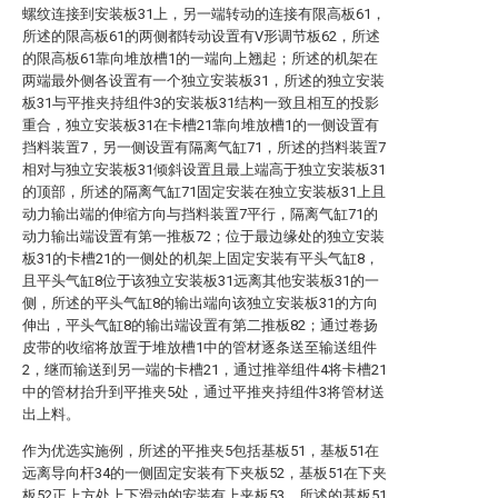
螺纹连接到安装板31上，另一端转动的连接有限高板61，
所述的限高板61的两侧都转动设置有V形调节板62，所述
的限高板61靠向堆放槽1的一端向上翘起；所述的机架在
两端最外侧各设置有一个独立安装板31，所述的独立安装
板31与平推夹持组件3的安装板31结构一致且相互的投影
重合，独立安装板31在卡槽21靠向堆放槽1的一侧设置有
挡料装置7，另一侧设置有隔离气缸71，所述的挡料装置7
相对与独立安装板31倾斜设置且最上端高于独立安装板31
的顶部，所述的隔离气缸71固定安装在独立安装板31上且
动力输出端的伸缩方向与挡料装置7平行，隔离气缸71的
动力输出端设置有第一推板72；位于最边缘处的独立安装
板31的卡槽21的一侧处的机架上固定安装有平头气缸8，
且平头气缸8位于该独立安装板31远离其他安装板31的一
侧，所述的平头气缸8的输出端向该独立安装板31的方向
伸出，平头气缸8的输出端设置有第二推板82；通过卷扬
皮带的收缩将放置于堆放槽1中的管材逐条送至输送组件
2，继而输送到另一端的卡槽21，通过推举组件4将卡槽21
中的管材抬升到平推夹5处，通过平推夹持组件3将管材送
出上料。
作为优选实施例，所述的平推夹5包括基板51，基板51在
远离导向杆34的一侧固定安装有下夹板52，基板51在下夹
板52正上方处上下滑动的安装有上夹板53，所述的基板51