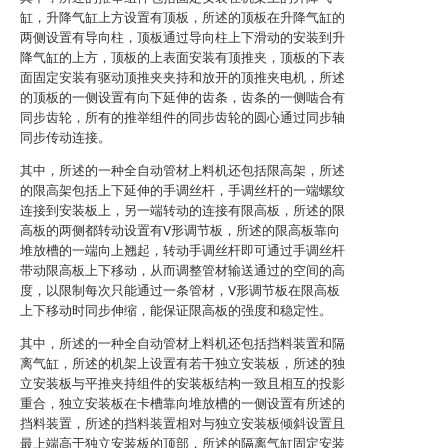
缸，升降气缸上方设置有顶板，所述的顶板在升降气缸的
两侧设置有导向柱，顶板通过导向柱上下滑动的安装到升
降气缸的上方，顶板的上表面安装有顶推夹，顶板的下表
面固定安装有驱动顶推夹夹持和放开的顶推夹电机，所述
的顶板的一侧设置有向下延伸的齿条，齿条的一侧啮合有
同步齿轮，所有的推举组件的同步齿轮的圆心通过同步轴
同步传动连接。
其中，所述的一种全自动管材上料机还包括限高架，所述
的限高架包括上下延伸的手调丝杆，手调丝杆的一端螺纹
连接到安装板上，另一端转动的连接有限高板，所述的限
高板的两侧都转动设置有V形调节板，所述的限高板靠向
堆放槽的一端向上翘起，转动手调丝杆即可通过手调丝杆
带动限高板上下移动，从而调整管材输送通过的空间的高
度，以限制每次只能通过一条管材，V形调节板在限高板
上下移动时同步伸缩，能保证限高板的强度和稳定性。
其中，所述的一种全自动管材上料机还包括挡料装置和隔
离气缸，所述的机架上设置有若干独立安装板，所述的独
立安装板与平推夹持组件的安装板结构一致且相互的投影
重合，独立安装板在卡槽靠向堆放槽的一侧设置有所述的
挡料装置，所述的挡料装置相对与独立安装板倾斜设置且
最上端高于独立安装板的顶部，所述的隔离气缸固定安装