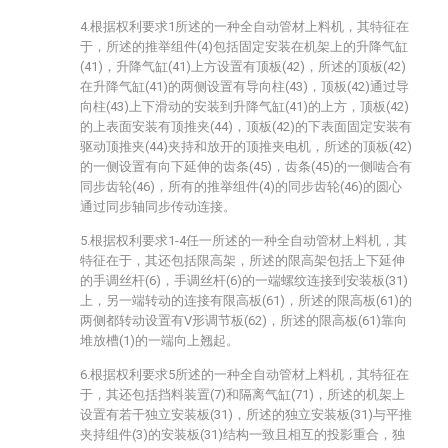
4.根据权利要求1所述的一种全自动管材上料机，其特征在
于，所述的推举组件(4)包括固定安装在机架上的升降气缸
(41)，升降气缸(41)上方设置有顶板(42)，所述的顶板(42)
在升降气缸(41)的两侧设置有导向柱(43)，顶板(42)通过导
向柱(43)上下滑动的安装到升降气缸(41)的上方，顶板(42)
的上表面安装有顶推夹(44)，顶板(42)的下表面固定安装有
驱动顶推夹(44)夹持和放开的顶推夹电机，所述的顶板(42)
的一侧设置有向下延伸的齿条(45)，齿条(45)的一侧啮合有
同步齿轮(46)，所有的推举组件(4)的同步齿轮(46)的圆心
通过同步轴同步传动连接。
5.根据权利要求1-4任一所述的一种全自动管材上料机，其
特征在于，其还包括限高架，所述的限高架包括上下延伸
的手调丝杆(6)，手调丝杆(6)的一端螺纹连接到安装板(31)
上，另一端转动的连接有限高板(61)，所述的限高板(61)的
两侧都转动设置有V形调节板(62)，所述的限高板(61)靠向
堆放槽(1)的一端向上翘起。
6.根据权利要求5所述的一种全自动管材上料机，其特征在
于，其还包括挡料装置(7)和隔离气缸(71)，所述的机架上
设置有若干独立安装板(31)，所述的独立安装板(31)与平推
夹持组件(3)的安装板(31)结构一致且相互的投影重合，独