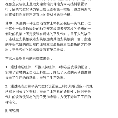
在独立安装板上且动力输出端的伸缩方向与挡料装置平
行，隔离气缸的动力输出端设置有第一推板，通过隔离气
缸将被阻挡在挡料装置上的管材推送到卡槽。
其中，所述的一种全自动管材上料机还包括平头气缸，位
于其中一边最边缘处的独立安装板或者安装板的卡槽的一
侧处的机架上固定安装有所述的平头气缸，且平头气缸位
于该独立安装板或者安装板远离其他安装板的一侧，所述
的平头气缸的输出端向该独立安装板或者安装板的方向伸
出，平头气缸的输出端设置有第二推板。
本实用新型具有的有益效果是：
1、通过输送组件、平推夹持组件、4和卷扬皮带的配合，
实现了管材的全自动上料加工，降低了人员的劳动强度和
提高了生产的自动化，提升了生产效率。
2、通过限高架和平头气缸的设置使上料机能够适应不同规
格和不同长度的管材，提高了上料机的通用性，同时平头
气缸的设置使管材的定位更加准确，方便下游加工工序的
标准化。
附图说明