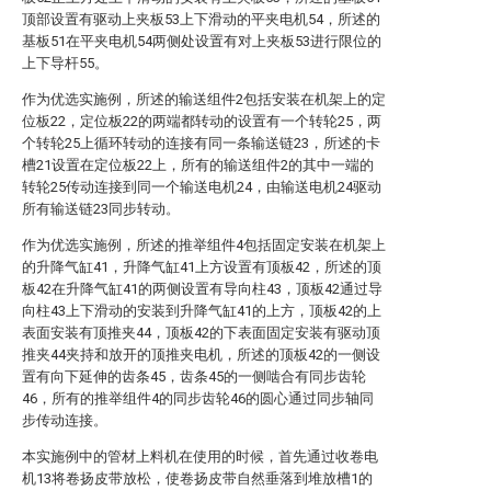
顶部设置有驱动上夹板53上下滑动的平夹电机54，所述的
基板51在平夹电机54两侧处设置有对上夹板53进行限位的
上下导杆55。
作为优选实施例，所述的输送组件2包括安装在机架上的定
位板22，定位板22的两端都转动的设置有一个转轮25，两
个转轮25上循环转动的连接有同一条输送链23，所述的卡
槽21设置在定位板22上，所有的输送组件2的其中一端的
转轮25传动连接到同一个输送电机24，由输送电机24驱动
所有输送链23同步转动。
作为优选实施例，所述的推举组件4包括固定安装在机架上
的升降气缸41，升降气缸41上方设置有顶板42，所述的顶
板42在升降气缸41的两侧设置有导向柱43，顶板42通过导
向柱43上下滑动的安装到升降气缸41的上方，顶板42的上
表面安装有顶推夹44，顶板42的下表面固定安装有驱动顶
推夹44夹持和放开的顶推夹电机，所述的顶板42的一侧设
置有向下延伸的齿条45，齿条45的一侧啮合有同步齿轮
46，所有的推举组件4的同步齿轮46的圆心通过同步轴同
步传动连接。
本实施例中的管材上料机在使用的时候，首先通过收卷电
机13将卷扬皮带放松，使卷扬皮带自然垂落到堆放槽1的