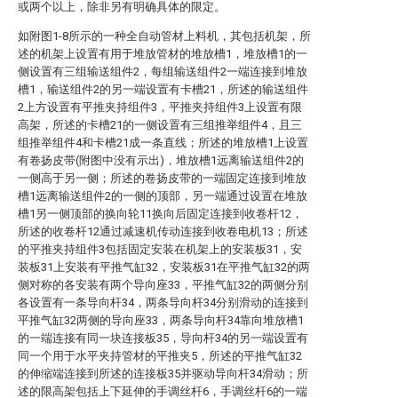
或两个以上，除非另有明确具体的限定。
如附图1-8所示的一种全自动管材上料机，其包括机架，所
述的机架上设置有用于堆放管材的堆放槽1，堆放槽1的一
侧设置有三组输送组件2，每组输送组件2一端连接到堆放
槽1，输送组件2的另一端设置有卡槽21，所述的输送组件
2上方设置有平推夹持组件3，平推夹持组件3上设置有限
高架，所述的卡槽21的一侧设置有三组推举组件4，且三
组推举组件4和卡槽21成一条直线；所述的堆放槽1上设置
有卷扬皮带(附图中没有示出)，堆放槽1远离输送组件2的
一侧高于另一侧；所述的卷扬皮带的一端固定连接到堆放
槽1远离输送组件2的一侧的顶部，另一端通过设置在堆放
槽1另一侧顶部的换向轮11换向后固定连接到收卷杆12，
所述的收卷杆12通过减速机传动连接到收卷电机13；所述
的平推夹持组件3包括固定安装在机架上的安装板31，安
装板31上安装有平推气缸32，安装板31在平推气缸32的两
侧对称的各安装有两个导向座33，平推气缸32的两侧分别
各设置有一条导向杆34，两条导向杆34分别滑动的连接到
平推气缸32两侧的导向座33，两条导向杆34靠向堆放槽1
的一端连接有同一块连接板35，导向杆34的另一端设置有
同一个用于水平夹持管材的平推夹5，所述的平推气缸32
的伸缩端连接到所述的连接板35并驱动导向杆34滑动；所
述的限高架包括上下延伸的手调丝杆6，手调丝杆6的一端