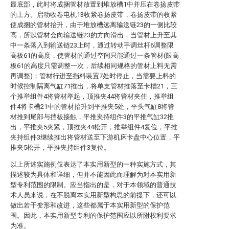
最底部，此时将成捆管材放置到堆放槽1中并压在卷扬皮带
的上方。启动收卷电机13收紧卷扬皮带，卷扬皮带的收紧
使成捆的管材抬升，由于堆放槽远离输送链23的一侧比较
高，所以管材会向输送链23的方向滑出，当管材上升至其
中一条落入到输送链23上时，通过转动手调丝杆6调整限
高板61的高度，使管材的通过空间只能通过一条管材(限高
板61的高度只需调整一次，后续相同规格的管材上料无需
再调整)；管材行进至挡料装置7处时停止，当需要上料的
时候控制隔离气缸71推出，将单支管材推落至卡槽21，三
个推举组件4将管材举起，顶推夹44将管材夹住，推举组
件4将卡槽21中的管材抬升到平推夹5处，平头气缸8将管
材推到尾部与挡板接触，平推夹持组件3的平推气缸32推
出，平推夹5夹紧，顶推夹44松开，推举组件4复位，平推
夹持组件3继续推出将管材送至下游机床卡盘中心位置，平
推夹5松开，平推夹持组件3复位。
以上所述实施例仅表达了本实用新型的一种实施方式，其
描述较为具体和详细，但并不能因此而理解为对本实用新
型专利范围的限制。应当指出的是，对于本领域的普通技
术人员来说，在不脱离本实用新型构思的前提下，还可以
做出若干变形和改进，这些都属于本实用新型的保护范
围。因此，本实用新型专利的保护范围应以所附权利要求
为准。