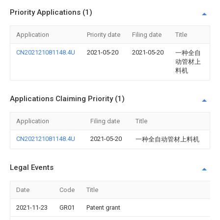
Priority Applications (1)
Application
Priority date
Filing date
Title
CN202121081148.4U
2021-05-20
2021-05-20
一种全自
动管材上
料机
Applications Claiming Priority (1)
Application
Filing date
Title
CN202121081148.4U
2021-05-20
一种全自动管材上料机
Legal Events
Date
Code
Title
2021-11-23
GR01
Patent grant