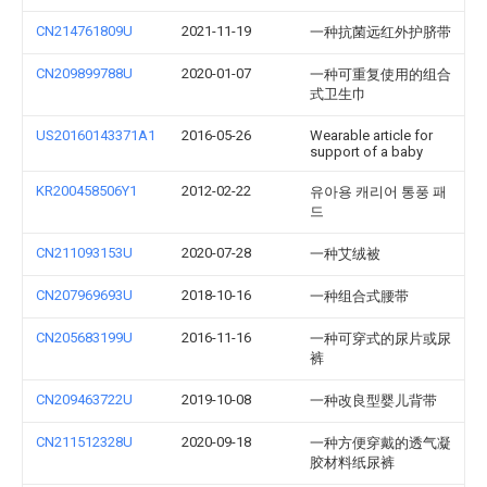
CN214761809U
2021-11-19
一种抗菌远红外护脐带
CN209899788U
2020-01-07
一种可重复使用的组合
式卫生巾
US20160143371A1
2016-05-26
Wearable article for
support of a baby
KR200458506Y1
2012-02-22
유아용 캐리어 통풍 패
드
CN211093153U
2020-07-28
一种艾绒被
CN207969693U
2018-10-16
一种组合式腰带
CN205683199U
2016-11-16
一种可穿式的尿片或尿
裤
CN209463722U
2019-10-08
一种改良型婴儿背带
CN211512328U
2020-09-18
一种方便穿戴的透气凝
胶材料纸尿裤