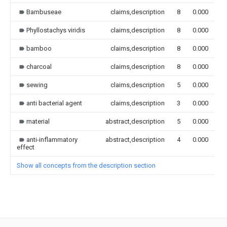
Bambuseae
claims,description
8
0.000
Phyllostachys viridis
claims,description
8
0.000
bamboo
claims,description
8
0.000
charcoal
claims,description
8
0.000
sewing
claims,description
5
0.000
anti bacterial agent
claims,description
3
0.000
material
abstract,description
5
0.000
anti-inflammatory
abstract,description
4
0.000
effect
Show all concepts from the description section