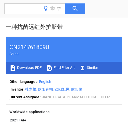
一种抗菌远红外护脐带
CN214761809U
China
Download PDF
Find Prior Art
Similar
Other languages
English
Inventor
杜木根
欧阳春柏
欧阳旭凤
欧阳俊
Current Assignee
JIANGXI SAGE PHARMACEUTICAL CO Ltd
Worldwide applications
2021
CN