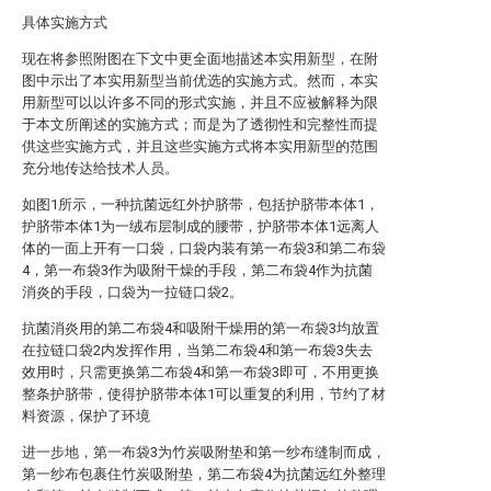
具体实施方式
现在将参照附图在下文中更全面地描述本实用新型，在附
图中示出了本实用新型当前优选的实施方式。然而，本实
用新型可以以许多不同的形式实施，并且不应被解释为限
于本文所阐述的实施方式；而是为了透彻性和完整性而提
供这些实施方式，并且这些实施方式将本实用新型的范围
充分地传达给技术人员。
如图1所示，一种抗菌远红外护脐带，包括护脐带本体1，
护脐带本体1为一绒布层制成的腰带，护脐带本体1远离人
体的一面上开有一口袋，口袋内装有第一布袋3和第二布袋
4，第一布袋3作为吸附干燥的手段，第二布袋4作为抗菌
消炎的手段，口袋为一拉链口袋2。
抗菌消炎用的第二布袋4和吸附干燥用的第一布袋3均放置
在拉链口袋2内发挥作用，当第二布袋4和第一布袋3失去
效用时，只需更换第二布袋4和第一布袋3即可，不用更换
整条护脐带，使得护脐带本体1可以重复的利用，节约了材
料资源，保护了环境
进一步地，第一布袋3为竹炭吸附垫和第一纱布缝制而成，
第一纱布包裹住竹炭吸附垫，第二布袋4为抗菌远红外整理