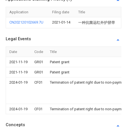
Application
Filing date
Title
CN202120102669.7U
2021-01-14
一种抗菌远红外护脐带
Legal Events
Date
Code
Title
2021-11-19
GR01
Patent grant
2021-11-19
GR01
Patent grant
2024-01-19
CF01
Termination of patent right due to non-payment
2024-01-19
CF01
Termination of patent right due to non-payment
Concepts