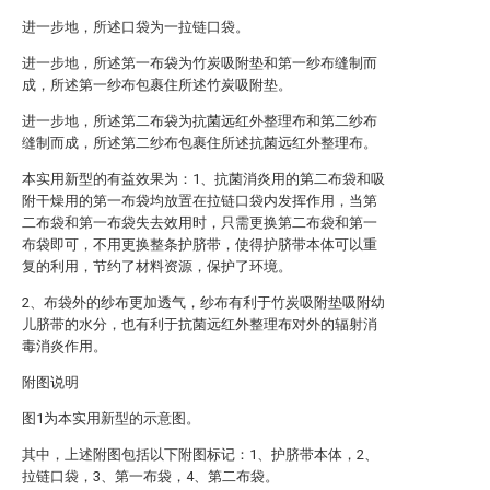
进一步地，所述口袋为一拉链口袋。
进一步地，所述第一布袋为竹炭吸附垫和第一纱布缝制而
成，所述第一纱布包裹住所述竹炭吸附垫。
进一步地，所述第二布袋为抗菌远红外整理布和第二纱布
缝制而成，所述第二纱布包裹住所述抗菌远红外整理布。
本实用新型的有益效果为：1、抗菌消炎用的第二布袋和吸
附干燥用的第一布袋均放置在拉链口袋内发挥作用，当第
二布袋和第一布袋失去效用时，只需更换第二布袋和第一
布袋即可，不用更换整条护脐带，使得护脐带本体可以重
复的利用，节约了材料资源，保护了环境。
2、布袋外的纱布更加透气，纱布有利于竹炭吸附垫吸附幼
儿脐带的水分，也有利于抗菌远红外整理布对外的辐射消
毒消炎作用。
附图说明
图1为本实用新型的示意图。
其中，上述附图包括以下附图标记：1、护脐带本体，2、
拉链口袋，3、第一布袋，4、第二布袋。