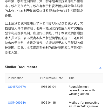
布和第二纱布缝制而成，第二纱布包裹住抗菌远红外整理
布，纱布更加透气，纱布有利于竹炭吸附垫吸附幼儿脐带
的水分，也有利于抗菌远红外整理布对外的辐射消毒消炎
作用。
以上所述实施例仅表达了本实用新型的优选实施方式，其
描述较为具体和详细，但并不能因此而理解为对本实用新
型专利范围的限制。应当指出的是，对于本领域的普通技
术人员来说，在不脱离本实用新型构思的前提下，还可以
做出若干变形、改进及替代，这些都属于本实用新型的保
护范围。因此，本实用新型专利的保护范围应以所附权利
要求为准。
Similar Documents
Publication
Publication Date
Title
US4573987A
1986-03-04
Reusable multi-
layered diaper with
wicking action
US5406964A
1995-04-18
Method for protecting
an infant&#39;s navel