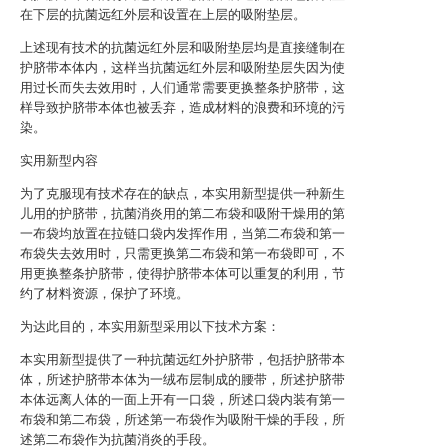
在下层的抗菌远红外层和设置在上层的吸附垫层。
上述现有技术的抗菌远红外层和吸附垫层均是直接缝制在
护脐带本体内，这样当抗菌远红外层和吸附垫层失因为使
用过长而失去效用时，人们通常需要更换整条护脐带，这
样导致护脐带本体也被丢弃，造成材料的浪费和环境的污
染。
实用新型内容
为了克服现有技术存在的缺点，本实用新型提供一种新生
儿用的护脐带，抗菌消炎用的第二布袋和吸附干燥用的第
一布袋均放置在拉链口袋内发挥作用，当第二布袋和第一
布袋失去效用时，只需更换第二布袋和第一布袋即可，不
用更换整条护脐带，使得护脐带本体可以重复的利用，节
约了材料资源，保护了环境。
为达此目的，本实用新型采用以下技术方案：
本实用新型提供了一种抗菌远红外护脐带，包括护脐带本
体，所述护脐带本体为一绒布层制成的腰带，所述护脐带
本体远离人体的一面上开有一口袋，所述口袋内装有第一
布袋和第二布袋，所述第一布袋作为吸附干燥的手段，所
述第二布袋作为抗菌消炎的手段。