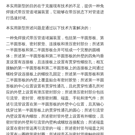
本实用新型的目的在于克服现有技术的不足，提供一种免
焊接式带压管道堵漏装置，它能够在带压状态下对管道进
行迅速封堵。
本实用新型所述问题是通过以下技术方案解决的：
一种免焊接式带压管道堵漏装置，包括第一半圆形板、第
二半圆形板、密封胶垫、连接板和泄压密封部分；所述第
一半圆形板和第二半圆形板合并可组成一个完整的圆桶
体；所述第一半圆形板和第二半圆形板的外壁的四角均垂
直设置有连接板，且连接板上设置有贯穿性螺纹孔；相互
接触的第一半圆形板和第二半圆形板上的连接板之间通过
螺栓穿设连接板上的螺纹孔固定；所述第一半圆形板和第
二半圆形板的内壁上覆盖贴合有密封胶垫；所述第一半圆
形板的中心位置设置有贯穿性通孔，且此贯穿性通孔所对
应的外壁上设置有泄压密封部分；所述泄压密封部分包括
引流管、密封管、楔形密封圈、端盖、手轮和泄气件；所
述引流管设置在第一半圆形板的外壁中心位置，且其轴心
线穿过第一半圆形板上的贯穿性通孔的圆心；所述引流管
内壁设置有内螺纹，所述密封管外壁上设置有外螺纹，且
密封管的外壁和引流管内壁构成螺纹连接配合；所述端盖
设置在密封管远离引流管的一端；所述密封管与端盖之间
设置有一圈楔形密封圈；所述端盖不与密封管接触的端面