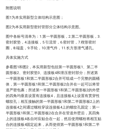
附图说明
图1为本实用新型立体结构示意图；
图2为本实用新型密封管部分立体结构示意图。
图中各标号清单为：1.第一半圆形板，2.第二半圆形板，3.
密封胶垫，4.连接板，5.引流管，6.密封管，7.楔形密封
圈，8.端盖，9.手轮，10.泄气件，11.长方形泄气通孔。
具体实施方式
参看图1和图2，本实用新型包括第一半圆形板1、第二半
圆形板2、密封胶垫3、连接板4和泄压密封部分；所述第
一半圆形板1和第二半圆形板2合并可组成一个完整的圆桶
体，第一半圆形板1和第二半圆形板2合并在一起可以将管
道严密包裹；所述第一半圆形板1和第二半圆形板2的外壁
的四角均垂直设置有连接板4，且连接板4上设置有贯穿性
螺纹孔；相互接触的第一半圆形板1和第二半圆形板2上的
连接板4之间通过螺栓穿设连接板4上的螺纹孔固定；第一
半圆形板1和第二半圆形板2在合并在管道外壁后，其四角
上的连接板4各自对应贴合在一起，然后使用螺栓将相互贴
合的连接板4固定起来，从而使得第一半圆形板1和第二半