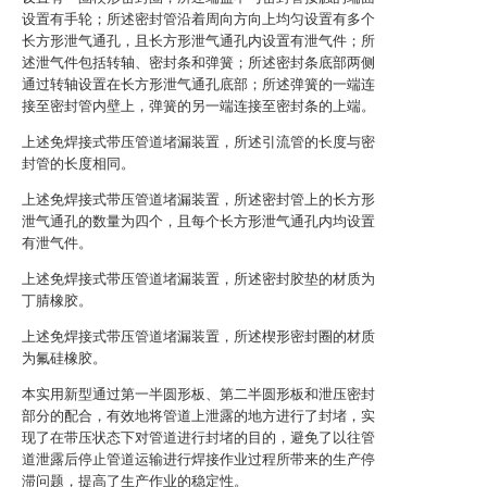
设置有手轮；所述密封管沿着周向方向上均匀设置有多个
长方形泄气通孔，且长方形泄气通孔内设置有泄气件；所
述泄气件包括转轴、密封条和弹簧；所述密封条底部两侧
通过转轴设置在长方形泄气通孔底部；所述弹簧的一端连
接至密封管内壁上，弹簧的另一端连接至密封条的上端。
上述免焊接式带压管道堵漏装置，所述引流管的长度与密
封管的长度相同。
上述免焊接式带压管道堵漏装置，所述密封管上的长方形
泄气通孔的数量为四个，且每个长方形泄气通孔内均设置
有泄气件。
上述免焊接式带压管道堵漏装置，所述密封胶垫的材质为
丁腈橡胶。
上述免焊接式带压管道堵漏装置，所述楔形密封圈的材质
为氟硅橡胶。
本实用新型通过第一半圆形板、第二半圆形板和泄压密封
部分的配合，有效地将管道上泄露的地方进行了封堵，实
现了在带压状态下对管道进行封堵的目的，避免了以往管
道泄露后停止管道运输进行焊接作业过程所带来的生产停
滞问题，提高了生产作业的稳定性。