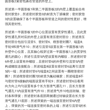
圆形板2紧密包裹在管道的外壁上。
所述第一半圆形板1和第二半圆形板2的内壁上覆盖贴合有
密封胶垫3，所述密封胶垫3的材质为丁腈橡胶；密封胶垫
3的设置确保了各个半圆形板和管道之间的密封性更好，增
强其密封性。
所述第一半圆形板1的中心位置设置有贯穿性通孔，且此贯
穿性通孔所对应的外壁上设置有泄压密封部分；所述泄压
密封部分包括引流管5、密封管6、楔形密封圈7、端盖8、
手轮9和泄气件10；所述引流管5设置在第一半圆形板1的
外壁中心位置，且其轴心线穿过第一半圆形板1上的贯穿性
通孔的圆心；所述引流管5内壁设置有内螺纹，所述密封管
6外壁上设置有外螺纹，且密封管6的外壁和引流管5内壁
构成螺纹连接配合；所述端盖8设置在密封管6远离引流管
5的一端；所述密封管6与端盖8之间设置有一圈楔形密封
圈7；所述楔形密封圈7的材质为氟硅橡胶；所述端盖8不
与密封管6接触的端面设置有手轮9；所述密封管6沿着周
向方向上均匀设置有多个长方形泄气通孔11，且长方形泄
气通孔11内设置有泄气件10；所述泄气件10包括转轴、密
封条和弹簧；所述密封条底部两侧通过转轴设置在长方形
泄气通孔11底部；所述弹簧的一端连接至密封管6内壁
上，弹簧的另一端连接至密封条的上端；所述引流管5的长