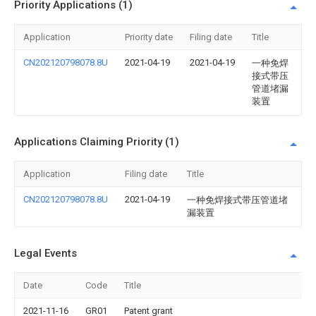
Priority Applications (1)
Application
Priority date
Filing date
Title
CN202120798078.8U
2021-04-19
2021-04-19
一种免焊
接式带压
管道堵漏
装置
Applications Claiming Priority (1)
Application
Filing date
Title
CN202120798078.8U
2021-04-19
一种免焊接式带压管道堵
漏装置
Legal Events
Date
Code
Title
2021-11-16
GR01
Patent grant