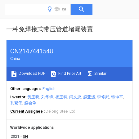
一种免焊接式带压管道堵漏装置
CN214744154U
China
Download PDF
Find Prior Art
Similar
Other languages
English
Inventor
黄玉晓
刘华锋
杨玉科
闫文忠
赵亚运
李修武
韩坤平
孔繁伟
赵会争
Current Assignee
Delong Steel Ltd
Worldwide applications
2021
CN