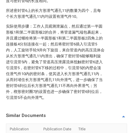
度与密封管6的长度相同。
所述密封管6上的长方形泄气通孔11的数量为四个，且每
个长方形泄气通孔11内均设置有泄气件10。
实际使用步骤：工作人员观测泄漏点，然后通过第一半圆
形板1和第二半圆形板2的合并，将管道漏气端包裹起来，
并且通过螺栓将第一半圆形板1和第二半圆形板2四角上的
连接板4分别连接在一起；然后将密封管6插入引流管5
内，人工旋转手轮9并向下旋扭，来自管道内的高压流体会
从长方形泄气通孔11内泄出，确保了密封管6能够顺利旋
进引流管5内，避免了管道高压泄露流体抵触密封管6进入
引流管5，在密封管6下移的过程中，引流管5的内壁会顶
住泄气件10内的密封条，使其进入长方形泄气通孔11内，
从而封堵住长方形泄气通孔11向外泄气，进一步确保了当
密封管6到位后长方形泄气通孔11不再向外界泄气；另
外，楔形密封圈7的设置也进一步确保了密封管6到位后，
引流管5不会向外泄气。
Similar Documents
Publication
Publication Date
Title