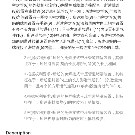
密封管(6)的外壁和引流管(5)内壁构成螺纹连接配合；所述端盖
(8)设置在密封管(6)远离引流管(5)的一端；所述密封管(6)与端盖
(8)之间设置有一圈楔形密封圈(7)；所述端盖(8)不与密封管(6)接
触的端面设置有手轮(9)；所述密封管(6)沿着周向方向上均匀设置
有多个长方形泄气通孔(11)，且长方形泄气通孔(11)内设置有泄气
件(10)；所述泄气件(10)包括转轴、密封条和弹簧；所述密封条底
部两侧通过转轴设置在长方形泄气通孔(11)底部；所述弹簧的一
端连接至密封管(6)内壁上，弹簧的另一端连接至密封条的上端。
2.根据权利要求1所述的免焊接式带压管道堵漏装置，其特
征在于：所述引流管(5)的长度与密封管(6)的长度相同。
3.根据权利要求2所述的免焊接式带压管道堵漏装置，其特
征在于：所述密封管(6)上的长方形泄气通孔(11)的数量为
四个，且每个长方形泄气通孔(11)内均设置有泄气件(10)。
4.根据权利要求3所述的免焊接式带压管道堵漏装置，其特
征在于：所述密封胶垫(3)的材质为丁腈橡胶。
5.根据权利要求4所述的免焊接式带压管道堵漏装置，其特
征在于：所述楔形密封圈(7)的材质为氟硅橡胶。
Description