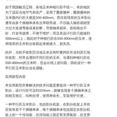
由于我国幅员辽阔，各地玉米种植行距不统一。有的地区
为了适应当地节气和高产，采用了覆膜播种，覆膜播种的
玉米膜内行距大都是300-400mm。而目前现有的玉米割台
通常由多个摘穗单体依次串联而成，不仅输入轴容易因受
力过大造成弯曲或者折断，导致轴承损坏、齿轮啮合不
好，打齿等故障，不便于维护；而且其设计行距只能做到
500mm以上；因此对于种植行距在300-400mm的玉米，使
用现有的玉米割台收获起来困难大，损失高。
此外，当机手收割完当地玉米后有时要跨区作业到其它地
区收割，经常会遇到不同行距的玉米。当遇到种植行距在
300-400mm的玉米时，也会出现上述问题；因此设计一种
窄行距玉米割台迫在眉睫。
实用新型内容
本实用新型所要解决的技术问题是要提供一种窄行距玉米
割台，设计行距可达到335mm，能够实现多个摘穗单体之
间相互独立，结构合理，使用寿命长，安装维护方便。
一种窄行距玉米割台，包括割台机架，在割台机架上并排
安装有若干个摘穗单体，每个摘穗单体包括固定在割台机
架上的一个传动箱，在传动箱上固定有支撑板架，在支撑