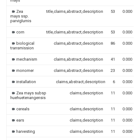
mays
Zea
title,claims,abstract,description
53
0.000
mays ssp.
parviglumis
corn
title,claims,abstract,description
53
0.000
biological
claims,abstract,description
86
0.000
transmission
mechanism
claims,abstract,description
41
0.000
monomer
claims,abstract,description
23
0.000
installation
claims,abstract,description
6
0.000
Zea mays subsp
claims,description
11
0.000
huehuetenangensis
cereals
claims,description
11
0.000
ears
claims,description
11
0.000
harvesting
claims,description
11
0.000