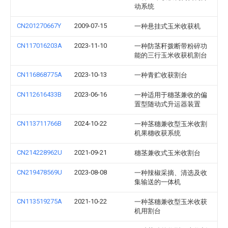
动系统
CN201270667Y
2009-07-15
一种悬挂式玉米收获机
CN117016203A
2023-11-10
一种防茎秆拨断带粉碎功
能的三行玉米收获机割台
CN116868775A
2023-10-13
一种青贮收获割台
CN112616433B
2023-06-16
一种适用于穗茎兼收的偏
置型随动式升运器装置
CN113711766B
2024-10-22
一种茎穗兼收型玉米收割
机果穗收获系统
CN214228962U
2021-09-21
穗茎兼收式玉米收割台
CN219478569U
2023-08-08
一种辣椒采摘、清选及收
集输送的一体机
CN113519275A
2021-10-22
一种茎穗兼收型玉米收获
机用割台