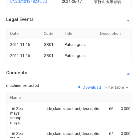
CN202121348245.5U
2021-06-17
窄行距玉米割台
Legal Events
Date
Code
Title
Description
2021-11-16
GR01
Patent grant
2021-11-16
GR01
Patent grant
Concepts
machine-extracted
Download
Filter table
Name
Zea
title,claims,abstract,description
66
0.000
mays
subsp
mays
Zea
title,claims,abstract,description
64
0.000