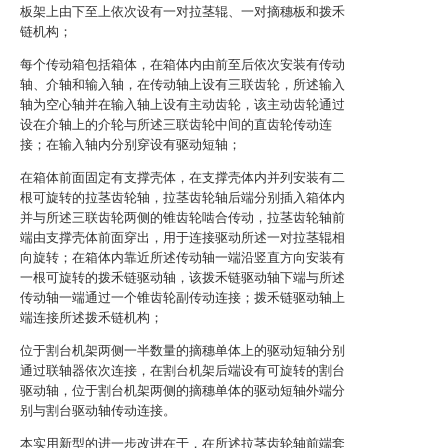
板架上由下至上依次设有一对拉茎辊、一对摘穗板和拨禾
链机构；
每个传动箱包括箱体，在箱体内由前至后依次安装有传动
轴、介轴和输入轴，在传动轴上设有三联齿轮，所述输入
轴为空心轴并在输入轴上设有主动齿轮，该主动齿轮通过
设在介轴上的介轮与所述三联齿轮中间的直齿轮传动连
接；在输入轴内分别穿设有驱动短轴；
在箱体前面固定有支撑壳体，在支撑壳体内并列安装有二
根可旋转的拉茎齿轮轴，拉茎齿轮轴后端分别插入箱体内
并与所述三联齿轮两侧的锥齿轮啮合传动，拉茎齿轮轴前
端由支撑壳体前面穿出，用于连接驱动所述一对拉茎辊相
向旋转；在箱体内靠近所述传动轴一端沿竖直方向安装有
一根可旋转的拨禾链驱动轴，该拨禾链驱动轴下端与所述
传动轴一端通过一个锥齿轮副传动连接；拨禾链驱动轴上
端连接所述拨禾链机构；
位于割台机架两侧一半数量的摘穗单体上的驱动短轴分别
通过联轴器依次连接，在割台机架后端设有可旋转的割台
驱动轴，位于割台机架两侧的摘穗单体的驱动短轴外端分
别与割台驱动轴传动连接。
本实用新型的进一步改进在于，在所述拉茎齿轮轴前端套