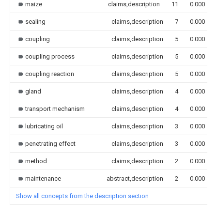
maize
claims,description
11
0.000
sealing
claims,description
7
0.000
coupling
claims,description
5
0.000
coupling process
claims,description
5
0.000
coupling reaction
claims,description
5
0.000
gland
claims,description
4
0.000
transport mechanism
claims,description
4
0.000
lubricating oil
claims,description
3
0.000
penetrating effect
claims,description
3
0.000
method
claims,description
2
0.000
maintenance
abstract,description
2
0.000
Show all concepts from the description section