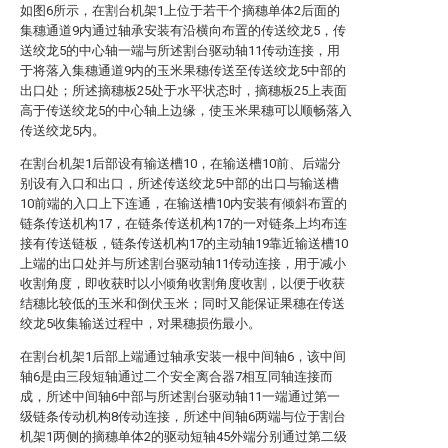
如图6所示，在割台机架1上位于若干个摘穗单体2后面的
集穗通道9内通过轴承安装有沿横向布置的传送绞龙5，传
送绞龙5的中心轴一端与所述割台驱动轴11传动连接，用
于将落入集穗通道9内的玉米果穗传送至传送绞龙5中部的
出口处；所述摘穗板25处于水平状态时，摘穗板25上表面
高于传送绞龙5的中心轴上边缘，使玉米果穗可以顺畅落入
传送绞龙5内。
在割台机架1后部设有输送槽10，在输送槽10前、后端分
别设有入口和出口，所述传送绞龙5中部的出口与输送槽
10前端的入口上下连通，在输送槽10内安装有倾斜布置的
链条传送机构17，在链条传送机构17的一对链条上均布连
接有传送链板，链条传送机构17的主动轴19靠近输送槽10
上端的出口处并与所述割台驱动轴11传动连接，用于减小
收割角度，即收获时以小倾角收割角度收割，以便于收获
结穗比较低的玉米和倒伏玉米；同时又能保证果穗在传送
绞龙5收集输送过程中，对果穗损伤最小。
在割台机架1后部上端通过轴承安装一根中间轴6，该中间
轴6是由三段短轴通过二个安全离合器7相互同轴连接而
成，所述中间轴6中部与所述割台驱动轴11一端通过第一
级链条传动机构8传动连接，所述中间轴6两端与位于割台
机架1两侧的摘穗单体2的驱动短轴45外端分别通过第二级