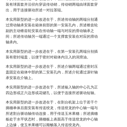
装有球面套并沿径向穿设传动销，传动销两端由球面套穿
出，用于连接驱动所述一对拉茎辊。
本实用新型的进一步改进在于，所述传动轴的两端分别通
过滑动轴承安装在箱体前部的第一安装孔内，所述锥齿轮
副的主动锥齿轮安装在传动轴一端与对应的滑动轴承之
间；所述传动轴另一端通过一个支撑套安装在对应的滑动
轴承内。
本实用新型的进一步改进在于，在第一安装孔两端分别插
装有密封端盖，以便于密封对箱体内注入的润滑油。
本实用新型的进一步改进在于，所述介轴两端通过密封压
盖固定在箱体中部的第二安装孔内，所述介轮通过滚针轴
承安装在介轴上。
本实用新型的进一步改进在于，所述输入轴的中心孔为正
四边形或正六边形或花键孔，以便于连接所述驱动短轴。
本实用新型的进一步改进在于，在割台机架上位于若干个
摘穗单体后面安装有传送绞龙，传送绞龙的中心轴一端与
所述割台驱动轴传动连接，用于传送玉米果穗；所述摘穗
板处于水平状态时，摘穗板上表面高于传送绞龙的中心轴
上边缘，使玉米果穗可以顺畅落入传送绞龙内。