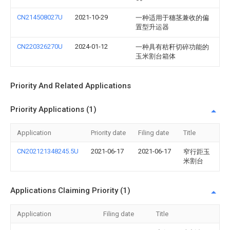
CN214508027U
2021-10-29
一种适用于穗茎兼收的偏
置型升运器
CN220326270U
2024-01-12
一种具有秸秆切碎功能的
玉米割台箱体
Priority And Related Applications
Priority Applications (1)
Application
Priority date
Filing date
Title
CN202121348245.5U
2021-06-17
2021-06-17
窄行距玉
米割台
Applications Claiming Priority (1)
Application
Filing date
Title