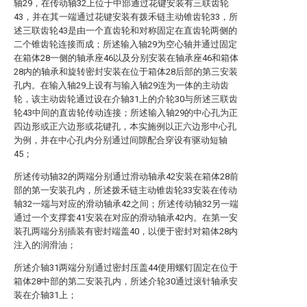
轴29，在传动轴32上位于中部通过花键安装有三联齿轮
43，并在其一端通过花键安装有拨禾链主动锥齿轮33，所
述三联齿轮43是由一个直齿轮和对称固定在直齿轮两侧的
二个锥齿轮连接而成；所述输入轴29为空心轴并通过固定
在箱体28一侧的轴承座46以及分别安装在轴承座46和箱体
28内的轴承和旋转密封安装在位于箱体28后部的第三安装
孔内。在输入轴29上设有与输入轴29连为一体的主动齿
轮，该主动齿轮通过设在介轴31上的介轮30与所述三联齿
轮43中间的直齿轮传动连接；所述输入轴29的中心孔为正
四边形或正六边形或花键孔，本实施例以正六边形中心孔
为例，并在中心孔内分别通过间隙配合穿设有驱动短轴
45；
所述传动轴32的两端分别通过滑动轴承42安装在箱体28前
部的第一安装孔内，所述拨禾链主动锥齿轮33安装在传动
轴32一端与对应的滑动轴承42之间；所述传动轴32另一端
通过一个支撑套41安装在对应的滑动轴承42内。在第一安
装孔两端分别插装有密封端盖40，以便于密封对箱体28内
注入的润滑油；
所述介轴31两端分别通过密封压盖44使用螺钉固定在位于
箱体28中部的第二安装孔内，所述介轮30通过滚针轴承安
装在介轴31上；