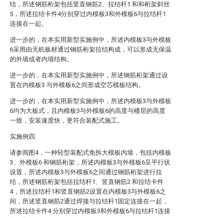
结，所述钢筋桁架包括竖直钢筋2、拉结杆1 和和桁架斜丝
5，所述拉结卡件4分别穿过内模板3和外模板6与拉结杆1
连接在一起。
进一步的，在本实用新型实施例中，所述内模板3与外模板
6采用由无机板材通过钢筋桁架拉结构成，可以形成无保温
的外墙或者内墙结构。
进一步的，在本实用新型实施例中，所述钢筋桁架通过设
置在内模板3 与外模板6之间形成空芯模板结构。
进一步的，在本实用新型实施例中，所述内模板3与外模板
6均为大板式，且内模板3与外模板6的高度与楼层的高度
一致，安装速度快，更符合装配式施工。
实施例四
请参阅图4，一种轻型装配式免拆大模板内墙，包括内模板
3、外模板6 和钢筋桁架，所述内模板3与外模板6呈平行状
设置，所述内模板3与外模板6之间通过钢筋桁架进行拉
结，所述钢筋桁架包括拉结杆1、竖直钢筋2 和拉结卡件
4，所述拉结杆1和竖直钢筋2设置在内模板3与外模板6之
间，所述竖直钢筋2通过焊接与拉结杆1固定连接在一起，
所述拉结卡件4 分别穿过内模板3和外模板6与拉结杆1连接