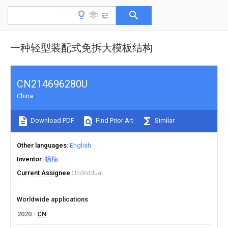
一种轻型装配式免拆大模板结构
CN214696280U
China
Download PDF
Find Prior Art
Similar
Other languages
English
Inventor
杨楠
Current Assignee
Individual
Worldwide applications
2020
CN