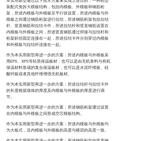
本实用新型通过以下技术方案来实现上述目的：一种轻型
装配式免拆大模板结构，包括内模板、外模板和钢筋桁
架，所述内模板与外模板呈平行状设置，所述内模板与外
模板之间通过钢筋桁架进行拉结，所述钢筋桁架包括拉结
杆、竖直钢筋和拉结卡件，所述拉结杆和竖直钢筋设置在
内模板与外模板之间，所述竖直钢筋通过焊接与拉结杆和
桁架斜丝固定连接在一起，所述拉结卡件分别穿过内模板
和外模板与拉结杆连接在一起。
作为本实用新型再进一步的方案：所述内模板与外模板采
用EPS、XPS等轻质保温板材，也可以是由无机浆料与有机
保温材料形成的复合保温板材，也可以是水泥纤维板、硅
酸钙板或者其他纤维增强无机板材。
作为本实用新型再进一步的方案：所述拉结杆与拉结卡件
的长度根据墙体的厚度及内模板与外模板的厚度进行调
节。
作为本实用新型再进一步的方案：所述钢筋桁架通过设置
在内模板与外模板之间形成空芯模板结构。
作为本实用新型再进一步的方案：所述内模板与外模板均
为大板式，且内模板与外模板的高度与楼层的高度一致。
作为本实用新型再进一步的方案：所述钢筋桁架由竖直钢