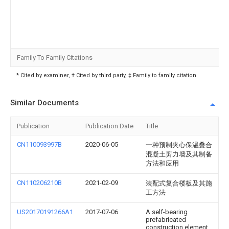
Family To Family Citations
* Cited by examiner, † Cited by third party, ‡ Family to family citation
Similar Documents
Publication
Publication Date
Title
CN110093997B
2020-06-05
一种预制夹心保温叠合
混凝土剪力墙及其制备
方法和应用
CN110206210B
2021-02-09
装配式复合楼板及其施
工方法
US20170191266A1
2017-07-06
A self-bearing
prefabricated
construction element