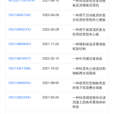
WO2021109181A1
2021-06-10
一种高强度轻质复合楼
板及其楼板层系统
CN216840136U
2022-06-28
一种用于活动板房的复
合轻质砼密肋夹心楼板
CN216840247U
2022-06-28
一种用于坡屋顶的复合
轻质砼密肋夹心板
CN214884843U
2021-11-26
一种预制保温承重墙板
框架结构
CN215829697U
2022-02-15
一种中空磷石膏墙体
CN214461508U
2021-10-22
一种轻质夹心保温结构
钢板网水泥隔墙
CN213868536U
2021-08-03
一种使用压型钢板骨架
的地下双面叠合墙板
CN212802094U
2021-03-26
一种轻质砌筑模块后浇
混凝土肋格承重墙体的
构造