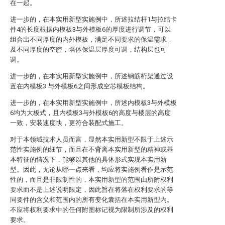
在一起。
进一步的，在本实用新型实施例中，所述拉结杆1与拉结卡
件4的长度根据内模板3与外模板6的厚度进行调节，可以
组合出不同厚度的内外模板，满足不同要求的保温需求，
及不同厚度的空腔，墙体保温层厚度可调，结构层也可
调。
进一步的，在本实用新型实施例中，所述钢筋桁架通过设
置在内模板3 与外模板6之间形成空芯模板结构。
进一步的，在本实用新型实施例中，所述内模板3与外模板
6均为大板式，且内模板3与外模板6的高度与楼层的高度
一致，安装速度快，更符合装配式施工。
对于本领域技术人员而言，显然本实用新型不限于上述示
范性实施例的细节，而且在不背离本实用新型的精神或基
本特征的情况下，能够以其他的具体形式实现本实用新
型。因此，无论从哪一点来看，均应将实施例看作是示范
性的，而且是非限制性的，本实用新型的范围由所附权利
要求而不是上述说明限定，因此旨在将落在权利要求的等
同要件的含义和范围内的所有变化囊括在本实用新型内。
不应将权利要求中的任何附图标记视为限制所涉及的权利
要求。