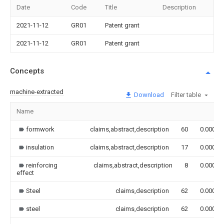
Date
Code
Title
Description
2021-11-12
GR01
Patent grant
2021-11-12
GR01
Patent grant
Concepts
machine-extracted
Download
Filter table
Name
formwork
claims,abstract,description
60
0.000
insulation
claims,abstract,description
17
0.000
reinforcing
claims,abstract,description
8
0.000
effect
Steel
claims,description
62
0.000
steel
claims,description
62
0.000