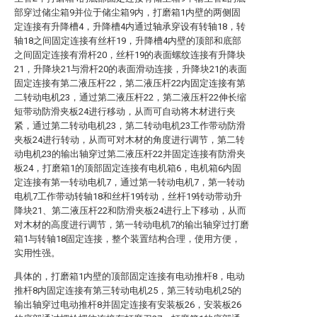
部穿过储尘箱9并位于储尘箱9内，打磨箱1内壁的两侧固
定连接有升降槽4，升降槽4内通过轴承穿设有转轴18，转
轴18之间固定连接有丝杆19，升降槽4内壁的顶部和底部
之间固定连接有滑杆20，丝杆19的表面螺纹连接有升降块
21，升降块21与滑杆20的表面滑动连接，升降块21的表面
固定连接有第二液压杆22，第二液压杆22内固定连接有第
二转动电机23，通过第二液压杆22，第二液压杆22伸长缩
短带动防滑夹板24进行移动，从而可自动将木材进行夹
紧，通过第二转动电机23，第二转动电机23工作带动防滑
夹板24进行转动，从而可对木材的角度进行调节，第二转
动电机23的输出轴穿过第二液压杆22并固定连接有防滑夹
板24，打磨箱1的顶部固定连接有电机箱6，电机箱6内固
定连接有第一转动电机7，通过第一转动电机7，第一转动
电机7工作带动转轴18和丝杆19转动，丝杆19转动带动升
降块21、第二液压杆22和防滑夹板24进行上下移动，从而
对木材的高度进行调节，第一转动电机7的输出轴穿过打磨
箱1与转轴18固定连接，整个装置结构合理，使用方便，
实用性强。
具体的，打磨箱1内壁的顶部固定连接有电动推杆8，电动
推杆8内固定连接有第三转动电机25，第三转动电机25的
输出轴穿过电动推杆8并固定连接有安装板26，安装板26