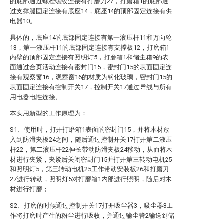
的底部通过螺栓螺纹连接有打磨刀27，打磨箱1的底部通
过支撑腿固定连接有底座14，底座14的顶部固定连接有供
电器10。
具体的，底座14的底部固定连接有第一液压杆11和万向轮
13，第一液压杆11的底部固定连接有支撑板12，打磨箱1
内壁的顶部固定连接有照明灯5，打磨箱1和储尘箱9的表
面通过合页活动连接有密封门15，密封门15的表面固定连
接有观察窗16，观察窗16的材质为钢化玻璃，密封门15的
表面固定连接有控制开关17，控制开关17通过导线与所有
用电器电性连接。
本实用新型的工作原理为：
S1、使用时，打开打磨箱1表面的密封门15，并将木材放
入到防滑夹板24之间，随后通过控制开关17打开第二液压
杆22，第二液压杆22伸长带动防滑夹板24移动，从而将木
材进行夹紧，夹紧后关闭密封门15并打开第三转动电机25
和照明灯5，第三转动电机25工作带动安装板26和打磨刀
27进行转动，照明灯5对打磨箱1内部进行照明，随后对木
材进行打磨；
S2、打磨的时候通过控制开关17打开吸尘器3，吸尘器3工
作将打磨时产生的粉尘进行吸收，并通过输尘管2输送到储