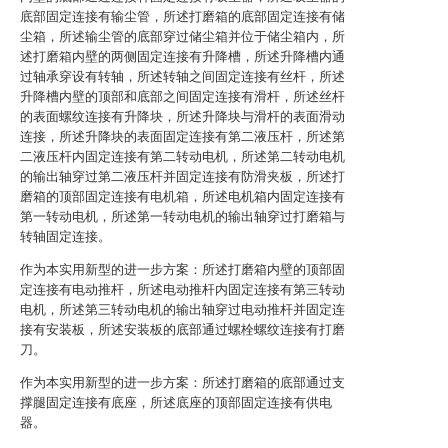
底部固定连接有输尘管，所述打磨箱的底部固定连接有储
尘箱，所述输尘管的底部穿过储尘箱并位于储尘箱内，所
述打磨箱内壁的两侧固定连接有升降槽，所述升降槽内通
过轴承穿设有转轴，所述转轴之间固定连接有丝杆，所述
升降槽内壁的顶部和底部之间固定连接有滑杆，所述丝杆
的表面螺纹连接有升降块，所述升降块与滑杆的表面滑动
连接，所述升降块的表面固定连接有第二液压杆，所述第
二液压杆内固定连接有第二转动电机，所述第二转动电机
的输出轴穿过第二液压杆并固定连接有防滑夹板，所述打
磨箱的顶部固定连接有电机箱，所述电机箱内固定连接有
第一转动电机，所述第一转动电机的输出轴穿过打磨箱与
转轴固定连接。
作为本实用新型的进一步方案：所述打磨箱内壁的顶部固
定连接有电动推杆，所述电动推杆内固定连接有第三转动
电机，所述第三转动电机的输出轴穿过电动推杆并固定连
接有安装板，所述安装板的底部通过螺栓螺纹连接有打磨
刀。
作为本实用新型的进一步方案：所述打磨箱的底部通过支
撑腿固定连接有底座，所述底座的顶部固定连接有供电
器。