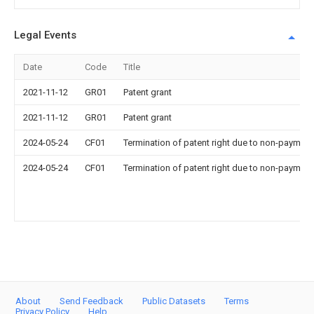
Legal Events
Date
Code
Title
2021-11-12
GR01
Patent grant
2021-11-12
GR01
Patent grant
2024-05-24
CF01
Termination of patent right due to non-payment
2024-05-24
CF01
Termination of patent right due to non-payment
About
Send Feedback
Public Datasets
Terms
Privacy Policy
Help