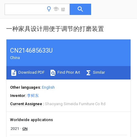
一种家具设计用便于调节的打磨装置
CN214685633U
China
Download PDF
Find Prior Art
Similar
Other languages
English
Inventor
李鲜东
Current Assignee
Shaoyang Simeida Furniture Co ltd
Worldwide applications
2021
CN