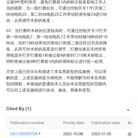
尘箱9中暂时保存，避免打磨箱1内的粉尘较多影响工作人
员的观察，当一面打磨好后，可通过控制开关17打开第二
转动电机23，第二转动电机23工作带动防滑夹板24进行转
动，从而调节木材的角度；
S3、当打磨时木材的位置较高时，可通过控制开关17打开
第一转动电机7，第一转动电机7工作带动转轴18和丝杆19
转动，丝杆19转动带动升降块21和第二液压杆22升高和降
低，从而可对木材的高度进行调节，打磨结束后关闭所有
用电器并打开打磨箱1和储尘箱9的密封门15将木材取出，
同时将储尘箱9和打磨箱1内的碎屑和粉尘进行统一处理。
尽管上面已经示出和描述了本实用新型的实施例，可以理
解的是，上述实施例是示例性的，不能理解为对本实用新
型的限制，本领域的普通技术人员在本实用新型的范围内
可以对上述实施例进行改动、修改、替换和变型。
Cited By (1)
Publication number
Priority date
Publication date
Assi
CN115555973A
*
2022-10-08
2023-01-03
浙江