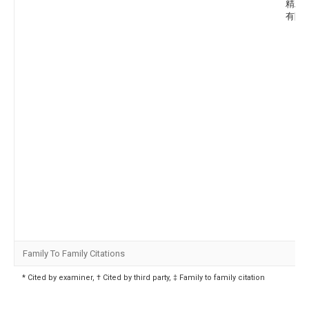
精工
有限
Family To Family Citations
* Cited by examiner, † Cited by third party, ‡ Family to family citation