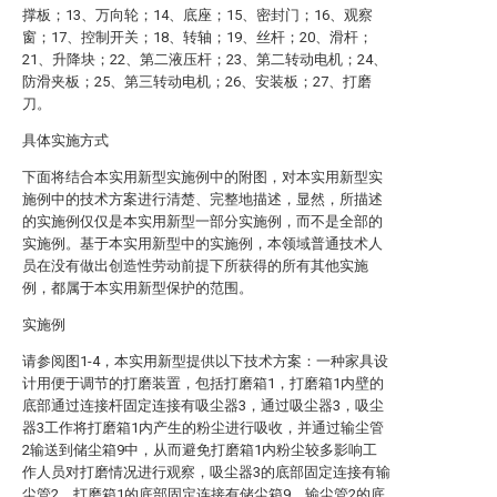
撑板；13、万向轮；14、底座；15、密封门；16、观察
窗；17、控制开关；18、转轴；19、丝杆；20、滑杆；
21、升降块；22、第二液压杆；23、第二转动电机；24、
防滑夹板；25、第三转动电机；26、安装板；27、打磨
刀。
具体实施方式
下面将结合本实用新型实施例中的附图，对本实用新型实
施例中的技术方案进行清楚、完整地描述，显然，所描述
的实施例仅仅是本实用新型一部分实施例，而不是全部的
实施例。基于本实用新型中的实施例，本领域普通技术人
员在没有做出创造性劳动前提下所获得的所有其他实施
例，都属于本实用新型保护的范围。
实施例
请参阅图1-4，本实用新型提供以下技术方案：一种家具设
计用便于调节的打磨装置，包括打磨箱1，打磨箱1内壁的
底部通过连接杆固定连接有吸尘器3，通过吸尘器3，吸尘
器3工作将打磨箱1内产生的粉尘进行吸收，并通过输尘管
2输送到储尘箱9中，从而避免打磨箱1内粉尘较多影响工
作人员对打磨情况进行观察，吸尘器3的底部固定连接有输
尘管2，打磨箱1的底部固定连接有储尘箱9，输尘管2的底