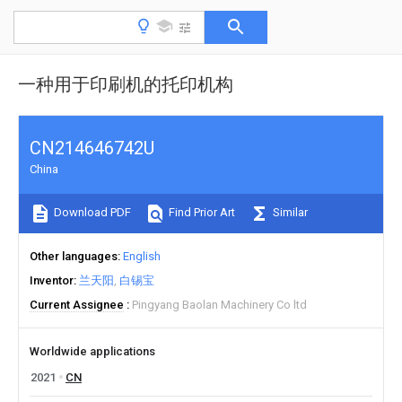
一种用于印刷机的托印机构
CN214646742U
China
Download PDF
Find Prior Art
Similar
Other languages
English
Inventor
兰天阳
白锡宝
Current Assignee
Pingyang Baolan Machinery Co ltd
Worldwide applications
2021
CN