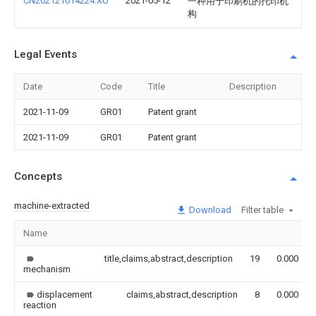
CN202121014224.XU
2021-05-12
一种用于印刷机的托印机
构
Legal Events
Date
Code
Title
Description
2021-11-09
GR01
Patent grant
2021-11-09
GR01
Patent grant
Concepts
machine-extracted
Download
Filter table
Name
title,claims,abstract,description
19
0.000
mechanism
displacement
claims,abstract,description
8
0.000
reaction