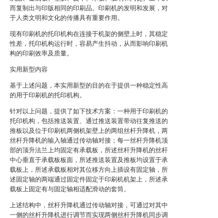
而复制出与印版相同的印刷品。印刷机的发明和发展，对
于人类文明和文化的传播具有重要作用。
现有印刷机的托印机构在连接于机架的侧壁上时，其稳定
性差，托印机构运行时，容易产生抖动，从而影响印刷机
构的印刷效率及质量。
实用新型内容
基于上述问题，本实用新型的目的在于提供一种稳定性高
的用于印刷机的托印机构。
针对以上问题，提供了如下技术方案：一种用于印刷机的
托印机构，包括推送装置、通过推送装置带动往复推送的
推板以及位于印刷机两侧机架壁上的两组丝杆升降机，两
丝杆升降机的输入轴通过传动轴对接；每一丝杆升降机顶
部的顶升法兰上均固定有承载板，所述丝杆升降机的丝杆
中心垂直于承载板板面，所述推送装置及推板均设置于承
载板上，所述承载板相对其位移方向上插设有固定轴，所
述固定轴的两端通过固定件固定于印刷机机架上，所述承
载板上固定有与固定轴相适配滑动的套筒。
上述结构中，丝杆升降机通过传动轴对接，可通过对其中
一侧的丝杆升降机进行调节而实现两侧丝杆升降机同步调