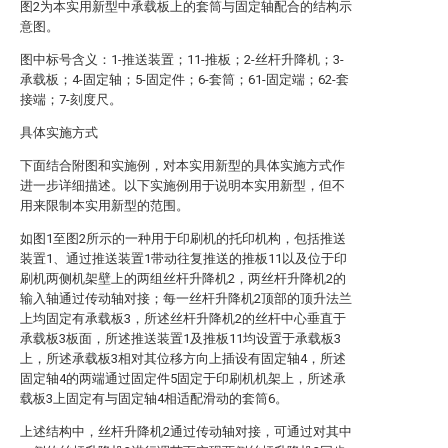
图2为本实用新型中承载板上的套筒与固定轴配合的结构示
意图。
图中标号含义：1-推送装置；11-推板；2-丝杆升降机；3-
承载板；4-固定轴；5-固定件；6-套筒；61-固定端；62-套
接端；7-刻度尺。
具体实施方式
下面结合附图和实施例，对本实用新型的具体实施方式作
进一步详细描述。以下实施例用于说明本实用新型，但不
用来限制本实用新型的范围。
如图1至图2所示的一种用于印刷机的托印机构，包括推送
装置1、通过推送装置1带动往复推送的推板11以及位于印
刷机两侧机架壁上的两组丝杆升降机2，两丝杆升降机2的
输入轴通过传动轴对接；每一丝杆升降机2顶部的顶升法兰
上均固定有承载板3，所述丝杆升降机2的丝杆中心垂直于
承载板3板面，所述推送装置1及推板11均设置于承载板3
上，所述承载板3相对其位移方向上插设有固定轴4，所述
固定轴4的两端通过固定件5固定于印刷机机架上，所述承
载板3上固定有与固定轴4相适配滑动的套筒6。
上述结构中，丝杆升降机2通过传动轴对接，可通过对其中