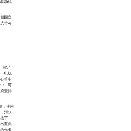
二驱动机
一侧固定
过皮带与
、固定
第一电机
离心筒中
筒中，可
的旋盖排
箱，使用
住，污水
直接下
排出至集
置的作业