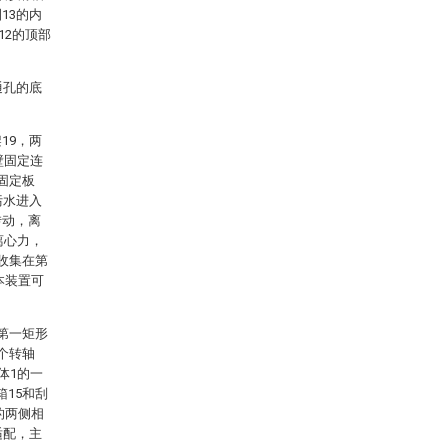
13的内
12的顶部
通孔的底
19，两
壁固定连
固定板
污水进入
转动，离
离心力，
收集在第
本装置可
第一矩形
个转轴
体1的一
15和刮
的两侧相
适配，主