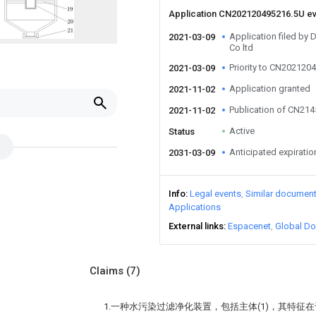
Application CN202120495216.5U e
Application filed b
2021-03-09
Co ltd
Priority to CN202120
2021-03-09
Application granted
2021-11-02
Publication of CN21
2021-11-02
Active
Status
Anticipated expiratio
2031-03-09
Info
Legal events
Similar documen
Applications
External links
Espacenet
Global Do
Claims
(7)
1.一种水污染过滤净化装置，包括主体(1)，其特征在