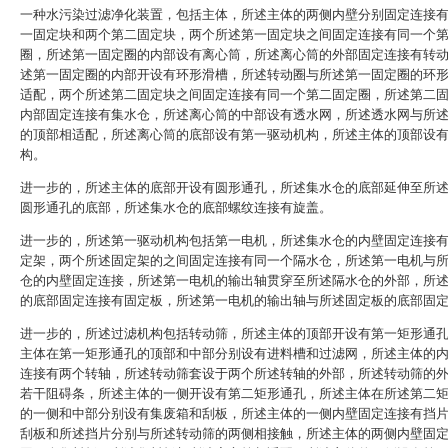
一种水污染过滤净化装置，包括主体，所述主体的两侧内壁分别固定连接
一固定块和两个第二固定块，两个所述第一固定块之间固定连接有同一个
圈，所述第一固定圈的内部设有离心筒，所述离心筒的外部固定连接有转
述第一固定圈的内部开设有环形滑槽，所述转动圈与所述第一固定圈的环
适配，两个所述第二固定块之间固定连接有同一个第二固定圈，所述第二
内部固定连接有集水仓，所述离心筒的中部设有透水网，所述透水网与所
的顶部相适配，所述离心筒的底部设有第一驱动机构，所述主体的顶部设
构。
进一步的，所述主体的底部开设有圆形通孔，所述集水仓的底部延伸至所
圆形通孔的底部，所述集水仓的底部螺纹连接有旋盖。
进一步的，所述第一驱动机构包括第一电机，所述集水仓的内壁固定连接
定架，两个所述固定架的之间固定连接有同一个隔水仓，所述第一电机与
仓的内壁固定连接，所述第一电机的输出轴贯穿至所述隔水仓的外部，所
的底部固定连接有固定板，所述第一电机的输出轴与所述固定板的底部固
进一步的，所述过滤机构包括转动筛，所述主体的顶部开设有第一矩形通
主体在第一矩形通孔的顶部和中部分别设有进料槽和过滤网，所述主体的
连接有两个转轴，所述转动筛套设于两个所述转轴的外部，所述转动筛的
若干阻碍条，所述主体的一侧开设有第二矩形通孔，所述主体在所述第二
的一侧和中部分别设有集废箱和刮板，所述主体的一侧内壁固定连接有挡
刮板和所述挡片分别与所述转动筛的两侧相接触，所述主体的两侧内壁固