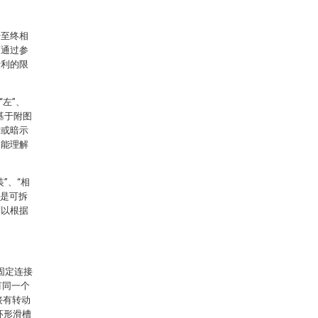
始至终相
面通过参
专利的限
“左”、
为基于附图
示或暗示
不能理解
”、“相
以是可拆
可以根据
固定连接
有同一个
接有转动
环形滑槽