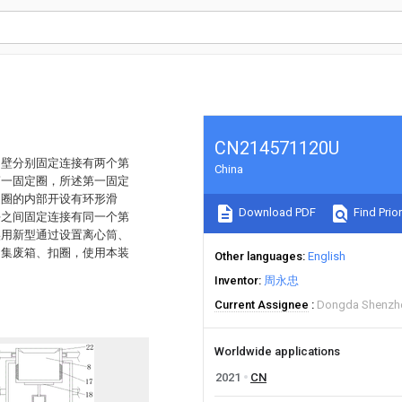
CN214571120U
内壁分别固定连接有两个第
China
第一固定圈，所述第一固定
定圈的内部开设有环形滑
Download PDF
Find Prior
块之间固定连接有同一个第
实用新型通过设置离心筒、
、集废箱、扣圈，使用本装
Other languages
English
Inventor
周永忠
Current Assignee
Dongda Shenzhe
Worldwide applications
2021
CN