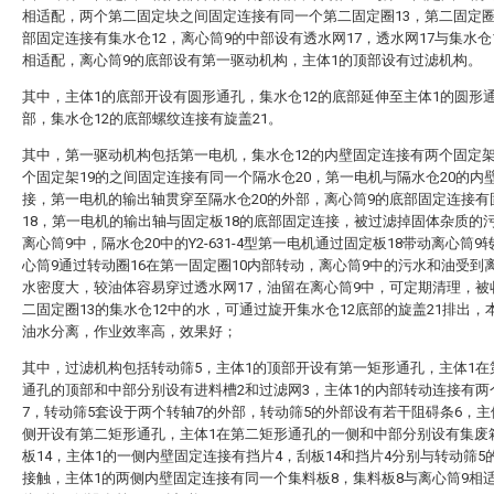
相适配，两个第二固定块之间固定连接有同一个第二固定圈13，第二固定圈
部固定连接有集水仓12，离心筒9的中部设有透水网17，透水网17与集水仓
相适配，离心筒9的底部设有第一驱动机构，主体1的顶部设有过滤机构。
其中，主体1的底部开设有圆形通孔，集水仓12的底部延伸至主体1的圆形
部，集水仓12的底部螺纹连接有旋盖21。
其中，第一驱动机构包括第一电机，集水仓12的内壁固定连接有两个固定架
个固定架19的之间固定连接有同一个隔水仓20，第一电机与隔水仓20的内
接，第一电机的输出轴贯穿至隔水仓20的外部，离心筒9的底部固定连接有
18，第一电机的输出轴与固定板18的底部固定连接，被过滤掉固体杂质的
离心筒9中，隔水仓20中的Y2-631-4型第一电机通过固定板18带动离心筒9
心筒9通过转动圈16在第一固定圈10内部转动，离心筒9中的污水和油受到
水密度大，较油体容易穿过透水网17，油留在离心筒9中，可定期清理，被
二固定圈13的集水仓12中的水，可通过旋开集水仓12底部的旋盖21排出，
油水分离，作业效率高，效果好；
其中，过滤机构包括转动筛5，主体1的顶部开设有第一矩形通孔，主体1在
通孔的顶部和中部分别设有进料槽2和过滤网3，主体1的内部转动连接有两
7，转动筛5套设于两个转轴7的外部，转动筛5的外部设有若干阻碍条6，主
侧开设有第二矩形通孔，主体1在第二矩形通孔的一侧和中部分别设有集废箱
板14，主体1的一侧内壁固定连接有挡片4，刮板14和挡片4分别与转动筛5
接触，主体1的两侧内壁固定连接有同一个集料板8，集料板8与离心筒9相