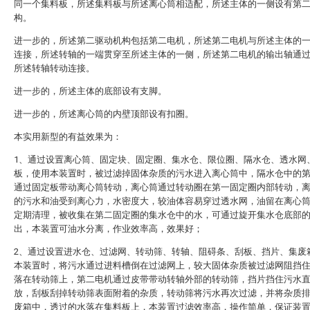
同一个集料板，所述集料板与所述离心筒相适配，所述主体的一侧设有第
构。
进一步的，所述第二驱动机构包括第二电机，所述第二电机与所述主体的
连接，所述转轴的一端贯穿至所述主体的一侧，所述第二电机的输出轴通
所述转轴转动连接。
进一步的，所述主体的底部设有支脚。
进一步的，所述离心筒的内壁顶部设有扣圈。
本实用新型的有益效果为：
1、通过设置离心筒、固定块、固定圈、集水仓、限位圈、隔水仓、透水网
板，使用本装置时，被过滤掉固体杂质的污水进入离心筒中，隔水仓中的
通过固定板带动离心筒转动，离心筒通过转动圈在第一固定圈内部转动，
的污水和油受到离心力，水密度大，较油体容易穿过透水网，油留在离心
定期清理，被收集在第二固定圈的集水仓中的水，可通过旋开集水仓底部
出，本装置可油水分离，作业效率高，效果好；
2、通过设置进水仓、过滤网、转动筛、转轴、阻碍条、刮板、挡片、集废
本装置时，将污水通过进料槽倒在过滤网上，较大固体杂质被过滤网阻挡
落在转动筛上，第二电机通过皮带带动转轴外部的转动筛，挡片挡住污水
放，刮板刮掉转动筛表面附着的杂质，转动筛将污水再次过滤，并将杂质
废箱中，透过的水落在集料板上，本装置过滤效率高，操作简单，保证装