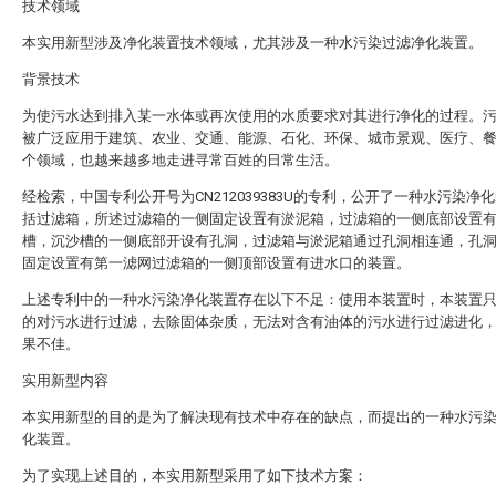
技术领域
本实用新型涉及净化装置技术领域，尤其涉及一种水污染过滤净化装置。
背景技术
为使污水达到排入某一水体或再次使用的水质要求对其进行净化的过程。
被广泛应用于建筑、农业、交通、能源、石化、环保、城市景观、医疗、
个领域，也越来越多地走进寻常百姓的日常生活。
经检索，中国专利公开号为CN212039383U的专利，公开了一种水污染净化
括过滤箱，所述过滤箱的一侧固定设置有淤泥箱，过滤箱的一侧底部设置
槽，沉沙槽的一侧底部开设有孔洞，过滤箱与淤泥箱通过孔洞相连通，孔
固定设置有第一滤网过滤箱的一侧顶部设置有进水口的装置。
上述专利中的一种水污染净化装置存在以下不足：使用本装置时，本装置
的对污水进行过滤，去除固体杂质，无法对含有油体的污水进行过滤进化
果不佳。
实用新型内容
本实用新型的目的是为了解决现有技术中存在的缺点，而提出的一种水污
化装置。
为了实现上述目的，本实用新型采用了如下技术方案：