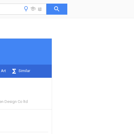
 Art
Similar
n Design Co ltd