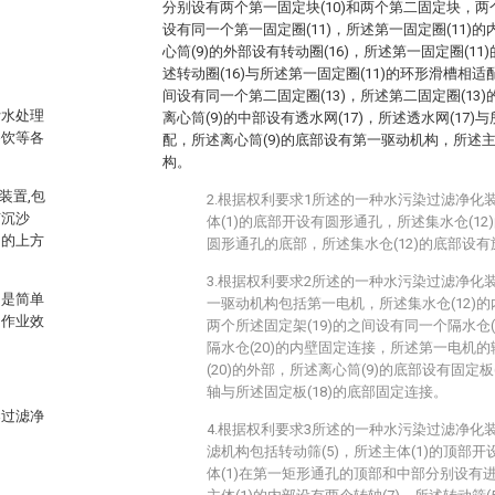
分别设有两个第一固定块(10)和两个第二固定块，两个
设有同一个第一固定圈(11)，所述第一固定圈(11)的
心筒(9)的外部设有转动圈(16)，所述第一固定圈(1
述转动圈(16)与所述第一固定圈(11)的环形滑槽相
间设有同一个第二固定圈(13)，所述第二固定圈(13)
污水处理
离心筒(9)的中部设有透水网(17)，所述透水网(17)
餐饮等各
配，所述离心筒(9)的底部设有第一驱动机构，所述主
构。
装置,包
2.根据权利要求1所述的一种水污染过滤净化
有沉沙
体(1)的底部开设有圆形通孔，所述集水仓(12
洞的上方
圆形通孔的底部，所述集水仓(12)的底部设有旋
3.根据权利要求2所述的一种水污染过滤净化
只是简单
一驱动机构包括第一电机，所述集水仓(12)的
，作业效
两个所述固定架(19)的之间设有同一个隔水仓
隔水仓(20)的内壁固定连接，所述第一电机
(20)的外部，所述离心筒(9)的底部设有固定板
轴与所述固定板(18)的底部固定连接。
染过滤净
4.根据权利要求3所述的一种水污染过滤净化
滤机构包括转动筛(5)，所述主体(1)的顶部
体(1)在第一矩形通孔的顶部和中部分别设有进料