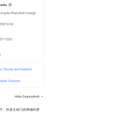
vents
y Dongda Shenzhen Design
495216.5U
4571120U
n
ts
Priority and Related
ssier
Discuss
Hide Dependent
于，所述主体(1)的两侧内壁