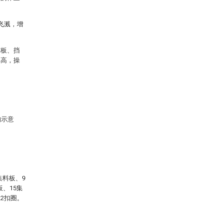
飞溅，增
刮板、挡
率高，操
构示意
；
集料板、9
板、15集
22扣圈。