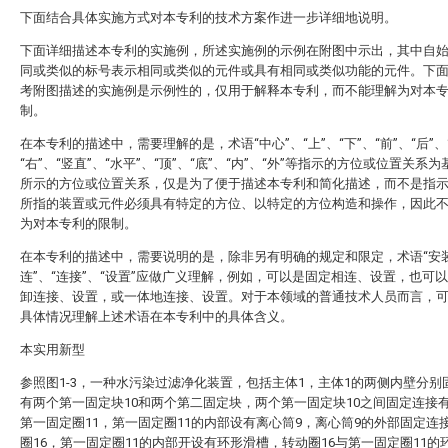
下面结合具体实施方式对本专利的技术方案作进一步详细地说明。
下面详细描述本专利的实施例，所述实施例的示例在附图中示出，其中自
同或类似的标号表示相同或类似的元件或具有相同或类似功能的元件。下
考附图描述的实施例是示例性的，仅用于解释本专利，而不能理解为对本
制。
在本专利的描述中，需要理解的是，术语“中心”、“上”、“下”、“前”、“后”、
“右”、“竖直”、“水平”、“顶”、“底”、“内”、“外”等指示的方位或位置关系
所示的方位或位置关系，仅是为了便于描述本专利和简化描述，而不是指
所指的装置或元件必须具有特定的方位、以特定的方位构造和操作，因此
为对本专利的限制。
在本专利的描述中，需要说明的是，除非另有明确的规定和限定，术语“安装
连”、“连接”、“设置”应做广义理解，例如，可以是固定相连、设置，也可
卸连接、设置，或一体地连接、设置。对于本领域的普通技术人员而言，
具体情况理解上述术语在本专利中的具体含义。
本实用新型
参照图1-3，一种水污染过滤净化装置，包括主体1，主体1的两侧内壁分别
有两个第一固定块10和两个第二固定块，两个第一固定块10之间固定连接
第一固定圈11，第一固定圈11的内部设有离心筒9，离心筒9的外部固定连
圈16，第一固定圈11的内部开设有环形滑槽，转动圈16与第一固定圈11的