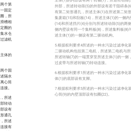
主体(1)的内部设有两个转轴(7)，所述转动筛(
有两个第
外部，所述转动筛(5)的外部设有若干阻碍条(6
第一固定
有第二矩形通孔，所述主体(1)在所述第二矩
动圈，所
集废箱(15)和刮板(14)，所述主体(1)的一侧
形滑槽相
(14)和所述挡片(4)分别与所述转动筛(5)的
固定圈的
侧内壁设有同一个集料板(8)，所述集料板(8)
述集水仓
述主体(1)的一侧设有第二驱动机构。
有过滤机
5.根据权利要求4所述的一种水污染过滤净化
二驱动机构包括第二电机，所述第二电机与所述
述主体的
所述转轴(7)的一端贯穿至所述主体(1)的一
过皮带与所述转轴(7)转动连接。
有两个固
6.根据权利要求1所述的一种水污染过滤净化
所述隔水
体(1)的底部设有支脚。
述离心筒
定连接。
7.根据权利要求5所述的一种水污染过滤净化
心筒(9)的内壁顶部设有扣圈(22)。
孔，所述
内部转动
外部设有
矩形通孔
片，所述
定连接有