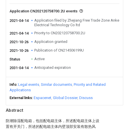
Application CN202120758700.2U events
Application filed by Zhejiang Free Trade Zone Anke
2021-04-14
Electrical Technology Co ltd
Priority to CN202120758700.2U
2021-04-14
Application granted
2021-10-26
Publication of CN214506199U
2021-10-26
Active
Status
Anticipated expiration
2031-04-14
Info
Legal events
Similar documents
Priority and Related
Applications
External links
Espacenet
Global Dossier
Discuss
Abstract
防潮除湿配电箱，包括配电箱主体，所述配电箱主体上设
置有开关门，所述的配电箱主体内壁顶部安装有散热风