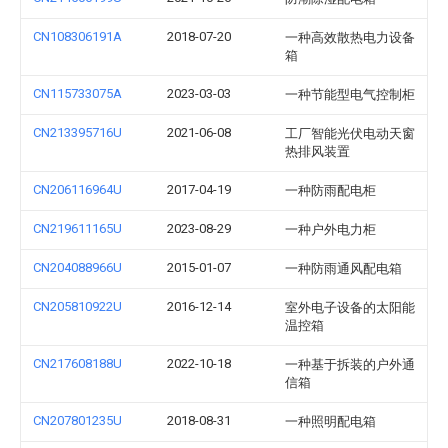
CN108306191A
2018-07-20
一种高效散热电力设备
箱
CN115733075A
2023-03-03
一种节能型电气控制柜
CN213395716U
2021-06-08
工厂智能光伏电动天窗
热排风装置
CN206116964U
2017-04-19
一种防雨配电柜
CN219611165U
2023-08-29
一种户外电力柜
CN204088966U
2015-01-07
一种防雨通风配电箱
CN205810922U
2016-12-14
室外电子设备的太阳能
温控箱
CN217608188U
2022-10-18
一种基于拆装的户外通
信箱
CN207801235U
2018-08-31
一种照明配电箱