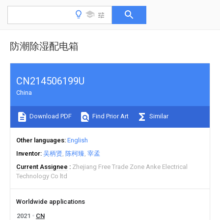
防潮除湿配电箱
CN214506199U
China
Download PDF
Find Prior Art
Similar
Other languages
English
Inventor
吴柄贤
陈柯臻
宰孟
Current Assignee
Zhejiang Free Trade Zone Anke Electrical
Technology Co ltd
Worldwide applications
2021
CN