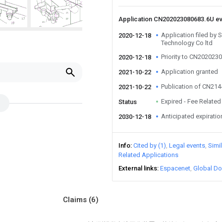
Application CN202023080683.6U e
Application filed by 
2020-12-18
Technology Co ltd
Priority to CN202023
2020-12-18
Application granted
2021-10-22
Publication of CN21
2021-10-22
Expired - Fee Related
Status
Anticipated expiratio
2030-12-18
Info
Cited by (1)
Legal events
Simi
Related Applications
External links
Espacenet
Global Do
Claims
(6)