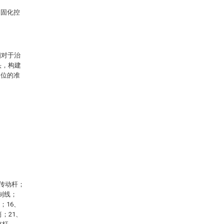
、固化控
相对于治
头，构建
定位的准
纹传动杆；
制线；
；16、
；21、