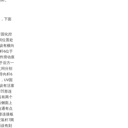
整杆。
解，下面
有固化控
间位置处
设有横向
杆6位于
工件滑动座
位于后方一
之间分别
导向杆6
，UV固
侧设有活塞
有凹形连
装有两个
后侧面上
连通有点
弧形连接板
安装杆7两
面设有刻