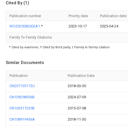
Cited By (1)
Publication number
Priority date
Publication date
WO2025082002A1
*
2023-10-17
2025-04-24
Family To Family Citations
* Cited by examiner, † Cited by third party, ‡ Family to family citation
Similar Documents
Publication
Publication Date
CN207155172U
2018-03-30
CN109298556B
2024-07-09
CN103317235B
2015-07-08
CN108919456A
2018-11-30