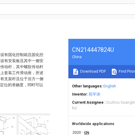
CN214447824U
方设有固化控制箱且固化控
China
均设有安装板且其中一侧安
纹传动杆，其中螺纹传动杆
Download PDF
Find Prior
杆上套装工件滑动座，所述
设有支架杆且位于后方一侧
高定位的准确度，同时可以
Other languages
English
Inventor
苑学涛
Current Assignee
Suzhou Guanglin
ltd
Worldwide applications
2020
CN