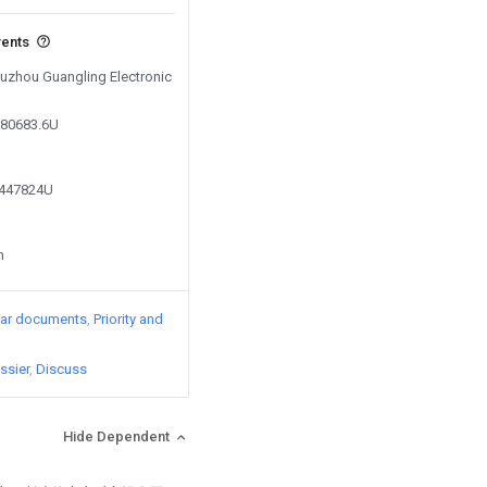
vents
Suzhou Guangling Electronic
080683.6U
4447824U
n
lar documents
Priority and
ssier
Discuss
Hide Dependent