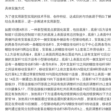
加热筒；22、电控喷胶阀；23、凹形连接板；24、CCD光源；25、焦距调
具体实施方式
为了使实用新型实现的技术手段、创作特征、达成目的与功效易于明白了
结合具体图示，进一步阐述本实用新型。
如图1到图4所示，一种新型视觉点胶固化装置，包括底座1，底座1后方设
制箱11且固化控制箱11前方的底座上表面设有总控制盒9，底座1 上表面中
两侧均设有安装板且其中一侧安装板外侧设有小型驱动电机 2，安装板之间
的两条导向杆6和一条螺纹传动杆5，其中螺纹传动杆5 位于中心且两条导向
螺纹传动杆5两边位置处，安装板上的螺纹传动杆 5上套装工件滑动座3，
3上方设有治具板4，底座1上表面四周边角位置处均向上设有支架杆12且
侧的支架杆12后方设有小型驱动电机2，底座1上表面左右同一侧支架杆12
设有一条螺纹传动杆5和一条导向杆6，其中支架杆12之间的螺纹传动杆5和
之间设有移动安装杆7，移动安装杆7上依次套装有UV固化灯座8和滑动座13
化灯座8上方通过弹簧控制线10与固化控制箱11连接，滑动座13上表面一
缸 14且另一侧通过L形连接板15向下连接有活塞杆16，活塞杆16下方连接
接板23，凹形连接板23凹形面之间设有焦距调整杆25且焦距调整杆25上套
CCD摄像头17，凹形连接板23侧面设有红外距离传感器19且凹形连接板23
固定有加热筒21，加热筒21下方连通有电控喷胶阀22且电控喷胶阀22下方
胶管18，加热筒21外侧面通过管路连通到胶液筒20 内部，胶液筒20通过
固定在滑动座13后侧面，小型驱动电机2均与螺纹传动杆5传动连接，移动
侧均通过套筒分别滑动套装在螺纹传动杆5和导向杆6上，焦距调整杆25侧