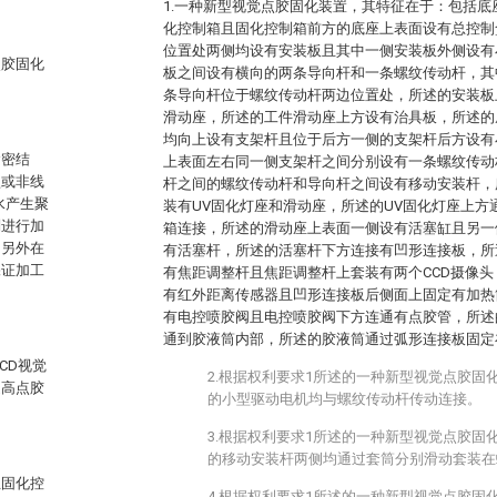
1.一种新型视觉点胶固化装置，其特征在于：包括
化控制箱且固化控制箱前方的底座上表面设有总控制
位置处两侧均设有安装板且其中一侧安装板外侧设有
点胶固化
板之间设有横向的两条导向杆和一条螺纹传动杆，其
条导向杆位于螺纹传动杆两边位置处，所述的安装板
滑动座，所述的工件滑动座上方设有治具板，所述的
均向上设有支架杆且位于后方一侧的支架杆后方设有
紧密结
上表面左右同一侧支架杆之间分别设有一条螺纹传动
型或非线
杆之间的螺纹传动杆和导向杆之间设有移动安装杆，
水产生聚
装有UV固化灯座和滑动座，所述的UV固化灯座上方
别进行加
箱连接，所述的滑动座上表面一侧设有活塞缸且另一
，另外在
有活塞杆，所述的活塞杆下方连接有凹形连接板，所
保证加工
有焦距调整杆且焦距调整杆上套装有两个CCD摄像
有红外距离传感器且凹形连接板后侧面上固定有加热
有电控喷胶阀且电控喷胶阀下方连通有点胶管，所述
通到胶液筒内部，所述的胶液筒通过弧形连接板固定
CD视觉
2.根据权利要求1所述的一种新型视觉点胶固
提高点胶
的小型驱动电机均与螺纹传动杆传动连接。
3.根据权利要求1所述的一种新型视觉点胶固
的移动安装杆两侧均通过套筒分别滑动套装在
且固化控
4.根据权利要求1所述的一种新型视觉点胶固