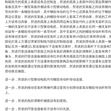
制箱前方的底座上表面设有总控制盒，所述的底座上表面中间位置处两侧
装板且其中一侧安装板外侧设有小型驱动电机，所述的安装板之间设有横
导向杆和一条螺纹传动杆，其中螺纹传动杆位于中心且两条导向杆位于螺
两边位置处，所述的安装板上的螺纹传动杆上套装工件滑动座，所述的工
上方设有治具板，所述的底座上表面四周边角位置处均向上设有支架杆且
一侧的支架杆后方设有小型驱动电机，所述的底座上表面左右同一侧支架
别设有一条螺纹传动杆和一条导向杆，其中支架杆之间的螺纹传动杆和导
设有移动安装杆，所述的移动安装杆上依次套装有UV固化灯座和滑动座，所
固化灯座上方通过弹簧控制线与固化控制箱连接，所述的滑动座上表面一
塞缸且另一侧通过L形连接板向下连接有活塞杆，所述的活塞杆下方连接有
板，所述凹形连接板凹形面之间设有焦距调整杆且焦距调整杆上套装有两个
像头，所述的凹形连接板侧面设有红外距离传感器且凹形连接板后侧面上
热筒，所述的加热筒下方连通有电控喷胶阀且电控喷胶阀下方连通有点胶
的加热筒外侧面通过管路连通到胶液筒内部，所述的胶液筒通过弧形连接
滑动座后侧面。
进一步，所述的小型驱动电机均与螺纹传动杆传动连接。
进一步，所述的移动安装杆两侧均通过套筒分别滑动套装在螺纹传动杆和
上。
进一步，所述的焦距调整杆侧面设有刻度线。
进一步，所述的凹形连接板前方设有CCD光源。