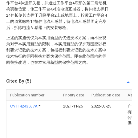
作平台4伸进开关柜，并通过工作平台4底部的第二滑动机
构调整位置，使工作平台4对准电流互感器，将伸缩支撑杆
24伸长使其支撑于升降平台2上或地面上，拧紧工作平台4
上的顶紧螺栓14抵住电流互感器，待电流互感器固定完毕
后，拆除电流互感器上的安装螺栓。
上述的实施例仅为本实用新型的优选技术方案，而不应视
为对于本实用新型的限制，本实用新型的保护范围应以权
利要求记载的技术方案，包括权利要求记载的技术方案中
技术特征的等同替换方案为保护范围。即在此范围内的等
同替换改进，也在本实用新型的保护范围之内。
Cited By (5)
Publication number
Priority date
Publication date
Assi
CN114243537A
*
2021-11-26
2022-03-25
广西
有限
公司
供电