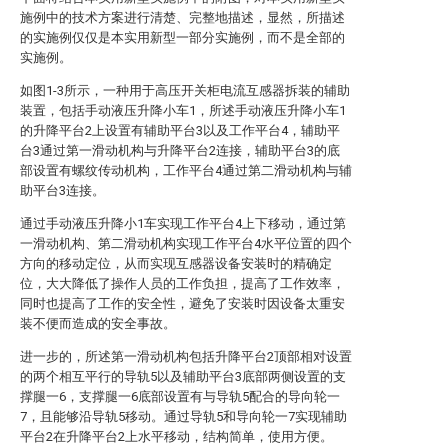
施例中的技术方案进行清楚、完整地描述，显然，所描述
的实施例仅仅是本实用新型一部分实施例，而不是全部的
实施例。
如图1-3所示，一种用于高压开关柜电流互感器拆装的辅助
装置，包括手动液压升降小车1，所述手动液压升降小车1
的升降平台2上设置有辅助平台3以及工作平台4，辅助平
台3通过第一滑动机构与升降平台2连接，辅助平台3的底
部设置有螺纹传动机构，工作平台4通过第二滑动机构与辅
助平台3连接。
通过手动液压升降小1车实现工作平台4上下移动，通过第
一滑动机构、第二滑动机构实现工作平台4水平位置的四个
方向的移动定位，从而实现互感器设备安装时的精确定
位，大大降低了操作人员的工作负担，提高了工作效率，
同时也提高了工作的安全性，避免了安装时因设备太重安
装不便而造成的安全事故。
进一步的，所述第一滑动机构包括升降平台2顶部相对设置
的两个相互平行的导轨5以及辅助平台3底部两侧设置的支
撑腿一6，支撑腿一6底部设置有与导轨5配合的导向轮一
7，且能够沿导轨5移动。通过导轨5和导向轮一7实现辅助
平台2在升降平台2上水平移动，结构简单，使用方便。