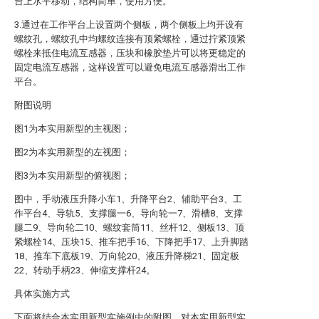
台上水平移动，结构简单，使用方便。
3.通过在工作平台上设置两个侧板，两个侧板上均开设有
螺纹孔，螺纹孔中均螺纹连接有顶紧螺栓，通过拧紧顶紧
螺栓来抵住电流互感器，压块和橡胶垫片可以将更稳定的
固定电流互感器，这样设置可以避免电流互感器滑出工作
平台。
附图说明
图1为本实用新型的主视图；
图2为本实用新型的左视图；
图3为本实用新型的俯视图；
图中，手动液压升降小车1、升降平台2、辅助平台3、工
作平台4、导轨5、支撑腿一6、导向轮一7、滑槽8、支撑
腿二9、导向轮二10、螺纹套筒11、丝杆12、侧板13、顶
紧螺栓14、压块15、推车把手16、下降把手17、上升脚踏
18、推车下底板19、万向轮20、液压升降梯21、固定板
22、转动手柄23、伸缩支撑杆24。
具体实施方式
下面将结合本实用新型实施例中的附图，对本实用新型实