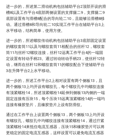
进一步的，所述第二滑动机构包括辅助平台2顶部开设的滑
槽8以及工作平台4底部两侧设置的支撑腿二9，支撑腿二9
底部设置有与滑槽8配合的导向轮二10，且能够沿滑槽8移
动。通过滑槽8和导向轮二10实现工作平台在辅助平台3上
水平移动，结构简单，使用方便。
进一步的，所述螺纹传动机构包括辅助平台3底部固定设置
的螺纹套筒11以及与螺纹套筒11相配合的丝杆12，螺纹套
筒11与丝杆12螺纹连接，丝杆12远离工作平台4的一端固
定设置有转动手柄23。通过转动转动手柄23，使丝杆12转
动，继而在丝杆12和螺纹套筒11的螺纹配合下使辅助平台
3在升降平台2上水平移动。
进一步的，所述工作平台2上相对设置有两个侧板13，且
两个侧板13上均开设有螺纹孔，每个螺纹孔中均螺纹连接
有顶紧螺栓14，所述顶紧螺栓14延伸到侧板13内侧的一端
固定连接有压块15，每个压块15远离顶紧螺栓14的一端均
连接有橡胶垫片，且橡胶垫片上设有防滑纹。
通过在工作平台上设置两个侧板13，两个侧板13上均开设
有螺纹孔，螺纹孔中均螺纹连接有顶紧螺栓14，通过拧紧
顶紧螺栓14来抵住电流互感器，压块15和橡胶垫片可以将
更稳定的固定电流互感器，这样设置可以避免电流互感器