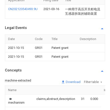
Application
Filing date
Title
CN202120543493.9U
2021-03-16
一种用于高压开关柜电流
互感器拆装的辅助装置
Legal Events
Date
Code
Title
Description
2021-10-15
GR01
Patent grant
2021-10-15
GR01
Patent grant
Concepts
machine-extracted
Download
Filter table
Name
Ima
claims,abstract,description
31
0.000
mechanism