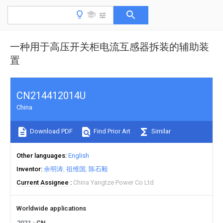
一种用于高压开关柜电流互感器拆装的辅助装
置
CN214412014U
China
Download PDF
Find Prior Art
Similar
Other languages
English
Inventor
余明涛
祖维国
陈石毅
Current Assignee
China Yangtze Power Co Ltd
Worldwide applications
2021
CN