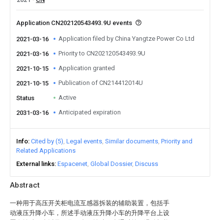
Application CN202120543493.9U events
Application filed by China Yangtze Power Co Ltd
2021-03-16
Priority to CN202120543493.9U
2021-03-16
Application granted
2021-10-15
Publication of CN214412014U
2021-10-15
Active
Status
Anticipated expiration
2031-03-16
Info
Cited by (5)
Legal events
Similar documents
Priority and
Related Applications
External links
Espacenet
Global Dossier
Discuss
Abstract
一种用于高压开关柜电流互感器拆装的辅助装置，包括手
动液压升降小车，所述手动液压升降小车的升降平台上设