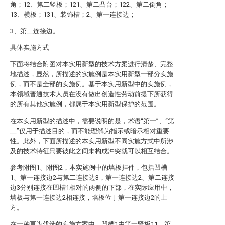
角；12、第二竖板；121、第二凸台；122、第二倒角；
13、横板；131、装饰槽；2、第一连接边；
3、第二连接边。
具体实施方式
下面将结合附图对本实用新型的技术方案进行清楚、完整
地描述，显然，所描述的实施例是本实用新型一部分实施
例，而不是全部的实施例。基于本实用新型中的实施例，
本领域普通技术人员在没有做出创造性劳动前提下所获得
的所有其他实施例，都属于本实用新型保护的范围。
在本实用新型的描述中，需要说明的是，术语“第一”、“第
二”仅用于描述目的，而不能理解为指示或暗示相对重要
性。此外，下面所描述的本实用新型不同实施方式中所涉
及的技术特征只要彼此之间未构成冲突就可以相互结合。
参考附图1、附图2，本实施例中的墙板挂件，包括凹槽
1、第一连接边2与第二连接边3，第一连接边2、第二连接
边3分别连接在凹槽1相对的两侧的下部，在实际应用中，
墙板与第一连接边2相连接，墙板位于第一连接边2的上
方。
在一种更为优选的实施方案中，凹槽1由第一竖板11、第