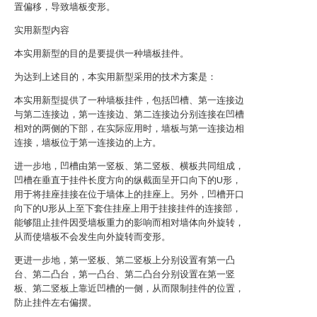
置偏移，导致墙板变形。
实用新型内容
本实用新型的目的是要提供一种墙板挂件。
为达到上述目的，本实用新型采用的技术方案是：
本实用新型提供了一种墙板挂件，包括凹槽、第一连接边
与第二连接边，第一连接边、第二连接边分别连接在凹槽
相对的两侧的下部，在实际应用时，墙板与第一连接边相
连接，墙板位于第一连接边的上方。
进一步地，凹槽由第一竖板、第二竖板、横板共同组成，
凹槽在垂直于挂件长度方向的纵截面呈开口向下的U形，
用于将挂座挂接在位于墙体上的挂座上。另外，凹槽开口
向下的U形从上至下套住挂座上用于挂接挂件的连接部，
能够阻止挂件因受墙板重力的影响而相对墙体向外旋转，
从而使墙板不会发生向外旋转而变形。
更进一步地，第一竖板、第二竖板上分别设置有第一凸
台、第二凸台，第一凸台、第二凸台分别设置在第一竖
板、第二竖板上靠近凹槽的一侧，从而限制挂件的位置，
防止挂件左右偏摆。