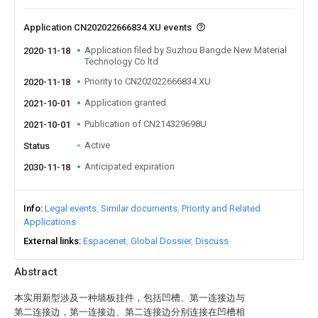
Application CN202022666834.XU events
Application filed by Suzhou Bangde New Material
2020-11-18
Technology Co ltd
Priority to CN202022666834.XU
2020-11-18
Application granted
2021-10-01
Publication of CN214329698U
2021-10-01
Active
Status
Anticipated expiration
2030-11-18
Info
Legal events
Similar documents
Priority and Related
Applications
External links
Espacenet
Global Dossier
Discuss
Abstract
本实用新型涉及一种墙板挂件，包括凹槽、第一连接边与
第二连接边，第一连接边、第二连接边分别连接在凹槽相