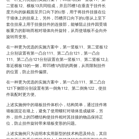
二竖板12、横板13共同组成，并且凹槽1在垂直于挂件长
度方向的纵截面呈开口向下的U形，用于将挂件挂接在位
于墙体上的挂座上，另外，凹槽开口向下的U形从上至下
套住挂座上用于挂接挂件的连接部，能够阻止挂件因受墙
板重力的影响而相对墙体向外旋转，从而使墙板不会向外
旋转而变形。
在一种更为优选的实施方案中，第一竖板11、第二竖板12
上分别设置有第一凸台111、第二凸台121，第一凸台
111、第二凸台121分别设置在第一竖板11、第二竖板12上
靠近横板13的一侧，即凹槽1内部的两侧，从而限制挂件
的位置，防止挂件偏摆。
在一种更为优选的实施方案中，第一凸台111、第二凸台
121下侧部分别设置有第一倒角112、第二倒角122，使挂
件装配时更方便。
上述实施例中的墙板挂件体积小，结构简单，通过挂件将
墙板固定在墙上，避免了使用螺钉对墙体造成破坏，另
外，挂件上的凹槽结构使挂件相对其挂接的物品保持正
位，防止挂件旋转带来墙板变形的问题。
上述实施例只为说明本实用新型的技术构思及特点，其目