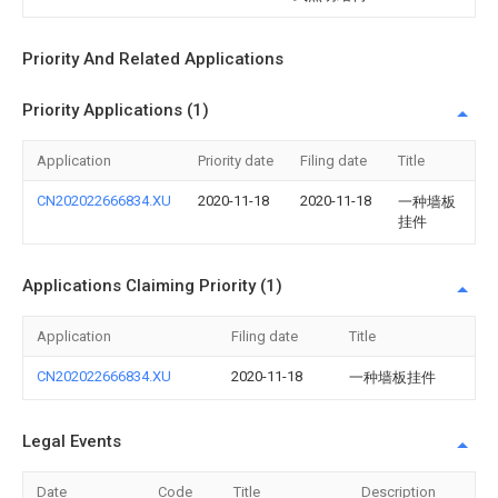
Priority And Related Applications
Priority Applications (1)
Application
Priority date
Filing date
Title
CN202022666834.XU
2020-11-18
2020-11-18
一种墙板
挂件
Applications Claiming Priority (1)
Application
Filing date
Title
CN202022666834.XU
2020-11-18
一种墙板挂件
Legal Events
Date
Code
Title
Description