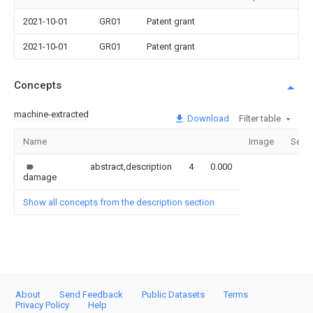
2021-10-01
GR01
Patent grant
2021-10-01
GR01
Patent grant
Concepts
machine-extracted
Download
Filter table
Name
Image
Secti
abstract,description
4
0.000
damage
Show all concepts from the description section
About
Send Feedback
Public Datasets
Terms
Privacy Policy
Help