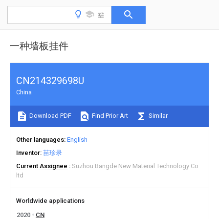
一种墙板挂件
CN214329698U
China
Download PDF
Find Prior Art
Similar
Other languages
English
Inventor
苗珍录
Current Assignee
Suzhou Bangde New Material Technology Co
ltd
Worldwide applications
2020
CN