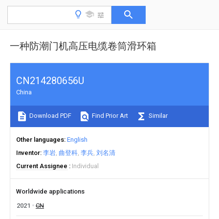
一种防潮门机高压电缆卷筒滑环箱
CN214280656U
China
Download PDF
Find Prior Art
Similar
Other languages
English
Inventor
李岩
曲登科
李兵
刘名清
Current Assignee
Individual
Worldwide applications
2021
CN