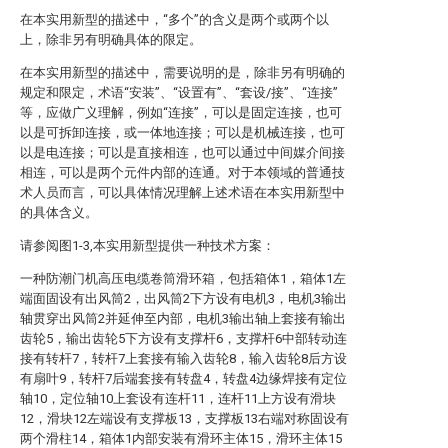
在本实用新型的描述中，“多个”的含义是两个或两个以
上，除非另有明确具体的限定。
在本实用新型的描述中，需要说明的是，除非另有明确的
规定和限定，术语“安装”、“设置有”、“套设/接”、“连接”
等，应做广义理解，例如“连接”，可以是固定连接，也可
以是可拆卸连接，或一体地连接；可以是机械连接，也可
以是电连接；可以是直接相连，也可以通过中间媒介间接
相连，可以是两个元件内部的连通。对于本领域的普通技
术人员而言，可以具体情况理解上述术语在本实用新型中
的具体含义。
请参阅图1-3,本实用新型提供一种技术方案：
一种防潮门机高压电缆卷筒滑环箱，包括箱体1，箱体1左
端面固设有出风筒2，出风筒2下方设有电机3，电机3输出
轴贯穿出风筒2并延伸至内部，电机3输出轴上套接有输出
齿轮5，输出齿轮5下方设有支撑杆6，支撑杆6中部转动连
接有转杆7，转杆7上套接有输入齿轮8，输入齿轮8后方设
有扇叶9，转杆7后端套接有转盘4，转盘4边缘焊接有定位
轴10，定位轴10上套设有连杆11，连杆11上方设有滑块
12，滑块12左端设有支撑板13，支撑板13右端对称固设有
两个滑柱14，箱体1内部安装有滑环主体15，滑环主体15