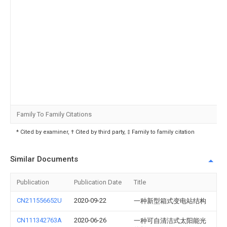
Family To Family Citations
* Cited by examiner, † Cited by third party, ‡ Family to family citation
Similar Documents
Publication
Publication Date
Title
CN211556652U
2020-09-22
一种新型箱式变电站结构
CN111342763A
2020-06-26
一种可自清洁式太阳能光