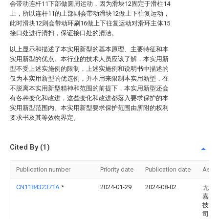
会带动连杆11下部做圆周运动，因为滑块12固定于滑柱14
上，所以连杆11的上部则会带动滑块12做上下往复运动，
此时滑块12则会带动环刷16做上下往复运动对滑环主体15
接口处进行清扫，保证接口处的清洁。
以上显示和描述了本实用新型的基本原理、主要特征和本
实用新型的优点。本行业的技术人员应该了解，本实用新
型不受上述实施例的限制，上述实施例和说明书中描述的
仅为本实用新型的优选例，并不用来限制本实用新型，在
不脱离本实用新型精神和范围的前提下，本实用新型还会
有各种变化和改进，这些变化和改进都落入要求保护的本
实用新型范围内。本实用新型要求保护范围由所附的权利
要求书及其等效物界定。
Cited By (1)
Publication number
Priority date
Publication date
Assi
CN118432371A
*
2024-01-29
2024-08-02
无锡
嘉电
技有
司