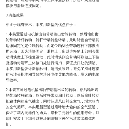
接块与滑块连接固定。
3.有益效果
相比于现有技术，本实用新型的优点在于：
1.本装置通过电机输出轴带动输出齿轮转动，然后输出齿
轮带动转杆转动，转杆带动转盘转动，此时转盘会带动其
边缘固定的定位轴转动，而定位轴则会带动连杆下部做圆
周运动，因为滑块固定于滑柱上，所以连杆的上部则会带
动滑块做上下往复运动，此时滑块则会带动环刷做上下往
复运动对滑环主体接口处进行清扫，保证接口处的清洁。
本实用新型设计新颖独到，清洁效果好，避免了滑环连接
处污渍长期堆积导致的滑环电传导能力降低，增大的电传
导效率。
2.本装置通过电机输出轴带动输出齿轮转动，然后输出齿
轮带动转杆转动，然后转杆带动扇叶转动，然后扇叶转动
把箱体内的空气抽出，同时从进风口补充空气，增大箱内
的空气循环。本实用新型通过扇叶增大箱内的空气流通，
保证了箱内元器件的通风，增长了元器件的使用寿命，且
扇叶安装于下部可以把环刷清扫下来的污渍带出箱体内
部。