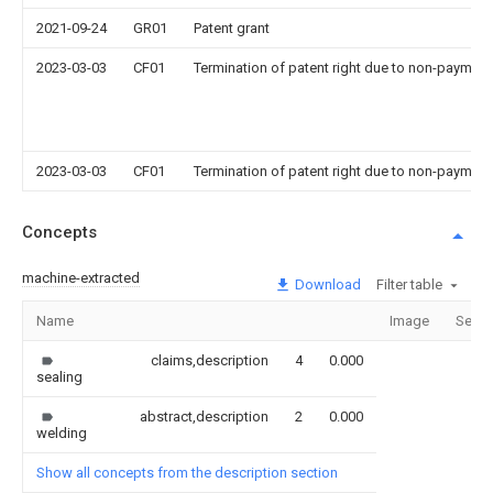
2021-09-24
GR01
Patent grant
2023-03-03
CF01
Termination of patent right due to non-payment
2023-03-03
CF01
Termination of patent right due to non-payment
Concepts
machine-extracted
Download
Filter table
Name
Image
Secti
claims,description
4
0.000
sealing
abstract,description
2
0.000
welding
Show all concepts from the description section