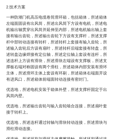
2.技术方案
一种防潮门机高压电缆卷筒滑环箱，包括箱体，所述箱体
左端面固设有出风筒，所述出风筒下方设有电机，所述电
机输出轴贯穿出风筒并延伸至内部，所述电机输出轴上套
接有输出齿轮，所述输出齿轮下方设有支撑杆，所述支撑
杆中部转动连接有转杆，所述转杆上套接有输入齿轮，所
述输入齿轮后方设有扇叶，所述转杆后端套接有转盘，所
述转盘边缘焊接有定位轴，所述定位轴上套设有连杆，所
述连杆上方设有滑块，所述滑块左端设有支撑板，所述支
撑板右端对称固设有两个滑柱，所述箱体内部安装有滑环
主体，所述滑环主体上套设有环刷，所述箱体右端面开设
有进风口，所述箱体前端面转动连接有密封门。
优选地，所述电机安装于箱体外壁，所述支撑杆固定于出
风筒内壁。
优选地，所述输出齿轮与输入齿轮啮合连接，所述扇叶套
接于转杆上。
优选地，所述连杆通过转轴与滑块转动连接，所述滑块与
滑柱滑动连接。
优选地，所述环刷与滑环主体摩擦接触，所述环刷通过连