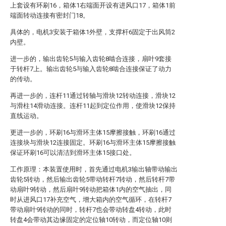
上套设有环刷16，箱体1右端面开设有进风口17，箱体1前
端面转动连接有密封门18。
具体的，电机3安装于箱体1外壁，支撑杆6固定于出风筒2
内壁。
进一步的，输出齿轮5与输入齿轮8啮合连接，扇叶9套接
于转杆7上。输出齿轮5与输入齿轮8啮合连接保证了动力
的传动。
再进一步的，连杆11通过转轴与滑块12转动连接，滑块12
与滑柱14滑动连接。连杆11起到定位作用，使滑块12保持
直线运动。
更进一步的，环刷16与滑环主体15摩擦接触，环刷16通过
连接块与滑块12连接固定。环刷16与滑环主体15摩擦接触
保证环刷16可以清洁到滑环主体15接口处。
工作原理：本装置使用时，首先通过电机3输出轴带动输出
齿轮5转动，然后输出齿轮5带动转杆7转动，然后转杆7带
动扇叶9转动，然后扇叶9转动把箱体1内的空气抽出，同
时从进风口17补充空气，增大箱内的空气循环，在转杆7
带动扇叶9转动的同时，转杆7也会带动转盘4转动，此时
转盘4会带动其边缘固定的定位轴10转动，而定位轴10则