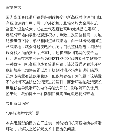
背景技术
因为高压卷缆滑环箱是起到连接变电所高压总电源与门机
高压电源的作用，属于户外设施，且箱体均为金属材质，
当室外温差较大，或在空气温度较高时(尤其是在雨季)，
卷缆滑环箱内易形成凝露积水，导致二次回路相间、对地
绝缘阻值下降，形成相间短路或接地，而一旦出现相间短
路或接地，就会引起变电所跳闸，门机整机断电，威胁到
设备和人员的安全，严重时，还将威胁到电网的安全运
行。现有技术中公开号为CN211720236U的专利文献提供
一种防潮门机高压电缆卷筒滑环箱，该装置通过在滑环箱
底部加装电加热装置以及干燥剂对滑环箱内部进行除湿。
虽然该装置有益效果较多，但依然存在下列问题：该装置
不能对滑环连接处的污渍进行清扫，而滑环连接处污渍长
期堆积会导致滑环的电传导能力降低，影响滑环的使用。
鉴于此，我们提出一种防潮门机高压电缆卷筒滑环箱。
实用新型内容
1.要解决的技术问题
本实用新型的目的在于提供一种防潮门机高压电缆卷筒滑
环箱，以解决上述背景技术中提出的问题。