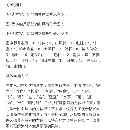
附图说明
图1为本实用新型的整体结构示意图；
图2为本实用新型的出风筒剖示图；
图3为本实用新型的支撑板拆分示意图；
图中标号说明：1、箱体；2、出风筒；3、电机；4、转
盘；5、输出齿轮；6、支撑杆；7、转杆；8、输入齿轮；
9、扇叶；10、定位轴；11、连杆；12、滑块；13、支撑
板；14、滑柱；15、滑环主体；16、环刷；17、进风口；
18、密封门。
具体实施方式
在本实用新型的描述中，需要理解的是，术语“中心”、“纵
向”、“横向”、“长度”、“宽度”、“厚度”、“上”、“下”、
“前”、“后”、“左”、“右”、“竖直”、“水平”、“顶”、“底”、
“内”、“外”、“顺时针”、“逆时针”等指示的方位或位置关系
为基于附图所示的方位或位置关系，仅是为了便于描述本
实用新型和简化描述，而不是指示或暗示所指的设备或元
件必须具有特定的方位、以特定的方位构造和操作，因此
不能理解为对本实用新型的限制。