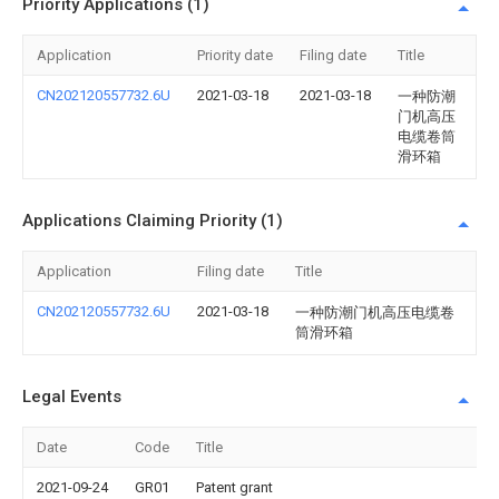
Priority Applications (1)
Application
Priority date
Filing date
Title
CN202120557732.6U
2021-03-18
2021-03-18
一种防潮
门机高压
电缆卷筒
滑环箱
Applications Claiming Priority (1)
Application
Filing date
Title
CN202120557732.6U
2021-03-18
一种防潮门机高压电缆卷
筒滑环箱
Legal Events
Date
Code
Title
2021-09-24
GR01
Patent grant