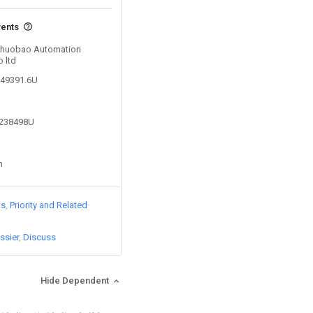
vents
 Zhuobao Automation
 ltd
549391.6U
4238498U
n
ts
Priority and Related
ssier
Discuss
Hide Dependent