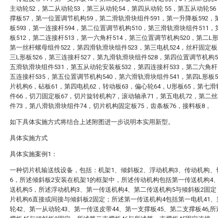
主动轮52，第二从动轮53，第三从动轮54，第四从动轮 55，第五从动轮5
撑板57，第一位置调节机构59，第二滑轨滑块组件591，第一升降板592，
板593，第一连接杆594，第二位置调节机构510，第三滑轨滑块组件511
板512，第二连接杆513，第一六角杆514，第三位置调节机构520，第二L形
第一丝杆螺母组件522，第四滑轨滑块组件523，第三电机524，丝杆固定板
三L形板526，第三连接杆527，第九滑轨滑块组件528，第四位置调节机构5
五滑轨滑块组件531，第五从动轮安装板532，第四连接杆533，第二六角杆
五连接杆535，第五位置调节机构540，第六滑轨滑块组件541，第四L形板5
片机构6，砧板61，第四电机62，转动板63，偏心轮64，U形板65，第七
件66，切刀固定板67，切片旋转机构7，滚动轴承71，第五电机72，第二
件73，第八滑轨滑块组件74，切片机构固定板75，齿条板76，接料板8，
如下具体实施方式将结合上述附图进一步说明本实用新型。
具体实施方式
具体实施案例1：
一种切片机输送线设备，包括：机架1、倾斜板2、浮动机构3、传动机构、
6，所述倾斜板2安装在机架1的框架中，所述传动机构包括第一传送机构4
送机构5，所述浮动机构3、第一传送机构4、第二传送机构5与倾斜板2固
片机构6直接或间接与倾斜板2固定；所述第一传送机构4包括第一电机41
轮42、第一从动轮43、第一传送皮带44、第一支撑板45、第二支撑板46,