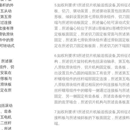
接杆的外
5.如权利要求1所述切片机输送线设备,其特
第五从动
板、切刀、驱动装置，所述驱动装置包括第四
述第五滑
形板、倾斜设置的第七滑轨滑块组件、切刀固
通过连接
端与所述转动板固定，所述偏心轮可滚动式安
套接有弹
置，所述偏心轮位于所述U形板的U形槽空间
滑轨滑块
定板板面固定，所述切刀固定板背面与所述第
件中的滑
固定，所述第七滑轨滑块组件通过滑轨固定板
可转动式
定在所述切刀固定板板面，所述切刀的下端固
6.如权利要求5所述切片机输送线设备,其特
，所述驱
构，所述切片旋转机构包括滚动轴承、第五电
组件、切
八滑轨滑块组件、切片机构固定板、齿条板，
式安装在
出设置且外凸圆的端面加工有齿牙，所述第五
U形板与
杆螺母组件的丝杆端部固定连接，所述第五电
的滑块板
八滑轨滑块组件通过相应的中间连接板与所述
固定在所
丝杆螺母组件中的螺母一侧通过连接板与所述
固定、另一侧固定有齿条板，所述齿条板中的
面的齿牙啮合，所述切片机构与所述齿条板直
包括滚动
板、齿条
7.如权利要求1所述切片机输送线设备,其特
第五电机
接料板与所述倾斜板的下板面固定，所述接料
第二丝杆
端。
定，所述