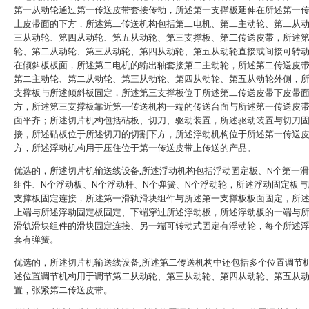
第一从动轮通过第一传送皮带套接传动，所述第一支撑板延伸在所述第一
上皮带面的下方，所述第二传送机构包括第二电机、第二主动轮、第二从
三从动轮、第四从动轮、第五从动轮、第三支撑板、第二传送皮带，所述
轮、第二从动轮、第三从动轮、第四从动轮、第五从动轮直接或间接可转
在倾斜板板面，所述第二电机的输出轴套接第二主动轮，所述第二传送皮
第二主动轮、第二从动轮、第三从动轮、第四从动轮、第五从动轮外侧，
支撑板与所述倾斜板固定，所述第三支撑板位于所述第二传送皮带下皮带
方，所述第三支撑板靠近第一传送机构一端的传送台面与所述第一传送皮
面平齐；所述切片机构包括砧板、切刀、驱动装置，所述驱动装置与切刀
接，所述砧板位于所述切刀的切割下方，所述浮动机构位于所述第一传送
方，所述浮动机构用于压住位于第一传送皮带上传送的产品。
优选的，所述切片机输送线设备,所述浮动机构包括浮动固定板、N个第一
组件、N个浮动板、N个浮动杆、N个弹簧、N个浮动轮，所述浮动固定板与
支撑板固定连接，所述第一滑轨滑块组件与所述第一支撑板板面固定，所
上端与所述浮动固定板固定、下端穿过所述浮动板，所述浮动板的一端与
滑轨滑块组件的滑块固定连接、另一端可转动式固定有浮动轮，每个所述
套有弹簧。
优选的，所述切片机输送线设备,所述第二传送机构中还包括多个位置调节
述位置调节机构用于调节第二从动轮、第三从动轮、第四从动轮、第五从
置，张紧第二传送皮带。