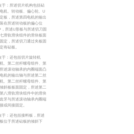
征在于：所述切片机构包括砧
电机、转动板、偏心轮、U
定板，所述第四电机的输出
装在所述转动板的偏心位
中，所述U形板与所述切刀固
七滑轨滑块组件的滑块板面
固定，所述切刀通过夹板固
定有砧板。
征在于：还包括切片旋转机
机、第二丝杆螺母组件、第
所述滚动轴承的内圈端面凸
电机的输出轴与所述第二丝
机、第二丝杆螺母组件、第
倾斜板板面固定，所述第二
第八滑轨滑块组件中的滑块
齿牙与所述滚动轴承内圈端
接或间接固定。
征在于：还包括接料板，所述
板位于所述砧板的倾斜下