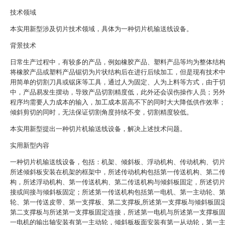
技术领域
本实用新型涉及切片技术领域，具体为一种切片机输送线设备。
背景技术
日常生产过程中，有较多的产品，例如橡胶产品、塑料产品等均为整体结
将橡胶产品或塑料产品锯切为片状结构后在进行后续加工，但是现有技术
用简单的切割刀具或锯床等工具，通过人为固定、人为上料等方式，由于
中，产品易发生摆动，导致产品切割精度低，此外还会误伤操作人员；另
程序均需要人力成本的输入，加工成本居高不下的同时大大降低供作效率
倾斜剪切的同时，无法保证切割角度持续不变，切割精度较低。
本实用新型提出一种切片机输送线设备，解决上述技术问题。
实用新型内容
一种切片机输送线设备，包括：机架、倾斜板、浮动机构、传动机构、切
所述倾斜板安装在机架的框架中，所述传动机构包括第一传送机构、第二
构，所述浮动机构、第一传送机构、第二传送机构与倾斜板固定，所述切
接或间接与倾斜板固定；所述第一传送机构包括第一电机、第一主动轮、
轮、第一传送皮带、第一支撑板、第二支撑板,所述第一支撑板与倾斜板固
第二支撑板与所述第一支撑板固定连接，所述第一电机与所述第一支撑板
一电机的输出轴安装有第一主动轮，倾斜板板面安装有第一从动轮，第一