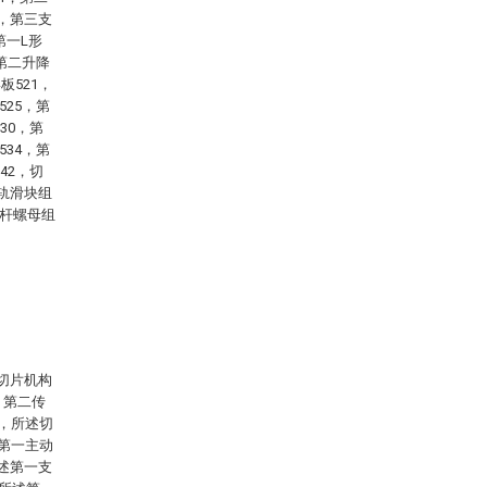
6，第三支
第一L形
，第二升降
板521，
525，第
30，第
534，第
42，切
滑轨滑块组
丝杆螺母组
切片机构
、第二传
定，所述切
、第一主动
所述第一支