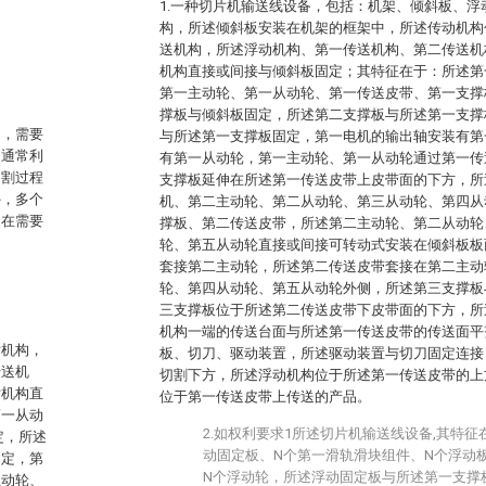
1.一种切片机输送线设备，包括：机架、倾斜板、
构，所述倾斜板安装在机架的框架中，所述传动机构
送机构，所述浮动机构、第一传送机构、第二传送机
机构直接或间接与倾斜板固定；其特征在于：所述第
第一主动轮、第一从动轮、第一传送皮带、第一支撑
撑板与倾斜板固定，所述第二支撑板与所述第一支撑
构，需要
与所述第一支撑板固定，第一电机的输出轴安装有第
中通常利
有第一从动轮，第一主动轮、第一从动轮通过第一传
切割过程
支撑板延伸在所述第一传送皮带上皮带面的下方，所
外，多个
机、第二主动轮、第二从动轮、第三从动轮、第四从
；在需要
撑板、第二传送皮带，所述第二主动轮、第二从动轮
轮、第五从动轮直接或间接可转动式安装在倾斜板板
套接第二主动轮，所述第二传送皮带套接在第二主动
轮、第四从动轮、第五从动轮外侧，所述第三支撑板
三支撑板位于所述第二传送皮带下皮带面的下方，所
机构一端的传送台面与所述第一传送皮带的传送面平
片机构，
板、切刀、驱动装置，所述驱动装置与切刀固定连接
传送机
切割下方，所述浮动机构位于所述第一传送皮带的上
片机构直
位于第一传送皮带上传送的产品。
第一从动
2.如权利要求1所述切片机输送线设备,其特
定，所述
动固定板、N个第一滑轨滑块组件、N个浮动
固定，第
N个浮动轮，所述浮动固定板与所述第一支撑
主动轮、