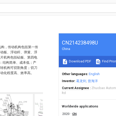
CN214238498U
机构，传动机构包括第一传
China
浮动板、浮动杆、弹簧、浮
切片机构包括砧板、第四电
Download PDF
Find Prior
：结构简单、成本低；产
旋转机构可切割角度；切刀
自动化程度高、效率高。
Other languages
English
Inventor
葛龙剑
曾海洋
Current Assignee
Zhuobao Automa
ltd
Worldwide applications
2020
CN