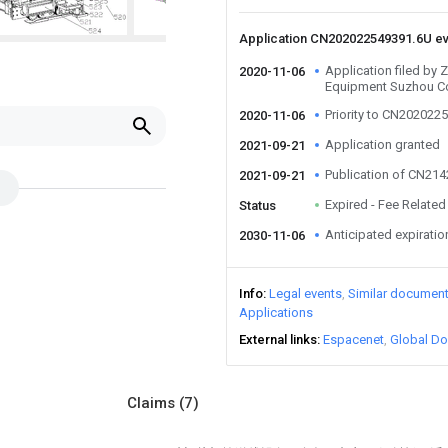
Application CN202022549391.6U e
Application filed by
2020-11-06
Equipment Suzhou Co
Priority to CN202022
2020-11-06
Application granted
2021-09-21
Publication of CN21
2021-09-21
Expired - Fee Related
Status
Anticipated expiratio
2030-11-06
Info
Legal events
Similar documen
Applications
External links
Espacenet
Global Do
Claims
(7)