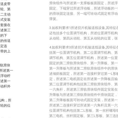
滑块组件与所述第一支撑板板面固定，所述浮
传送皮带
固定、下端穿过所述浮动板，所述浮动板的一
动轮、第
的滑块固定连接、另一端可转动式固定有浮动
第二主动
弹簧。
动式安装
带套接在
3.如权利要求1所述切片机输送线设备,其特
所述第三
还包括多个位置调节机构，所述位置调节机构
面的下
从动轮、第四从动轮、第五从动轮的位置，张
带的传送
固定连
4.如权利要求3所述切片机输送线设备,其特
皮带的上
括第一位置调节机构、第二位置调节机构、第
调节机构、第五位置调节机构，所述第一位置
固定的第二滑轨滑块组件、第一升降板、第一
滑轨滑块
第一升降板与所述第二滑轨滑块组件中的滑块
所述第一
述倾斜板固定，所述第一连接杆穿过第一L形
述浮动杆
定，所述第二电机固定在所述第一升降板且输
所述第一
第二位置调节机构包括第三滑轨滑块组件、第
浮动杆外
一六角杆，所述第三滑轨滑块组件固定安装在
升降板与所述第三滑轨滑块组件中滑块固定，
第二升降板板面可转动式固定安装，所述第一
机构，所
所述第二连接杆穿过所述第一六角杆且第一六
动轮的位
位置调节机构包括第二L形板、第一丝杆螺母
第三电机、丝杆固定板、第三L形板、第三连