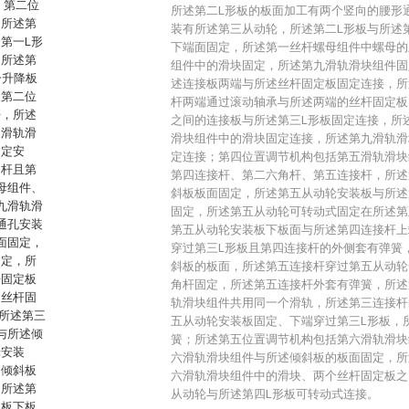
、第二位
所述第二L形板的板面加工有两个竖向的腰形
，所述第
装有所述第三从动轮，所述第二L形板与所述
第一L形
下端面固定，所述第一丝杆螺母组件中螺母的
，所述第
组件中的滑块固定，所述第九滑轨滑块组件固
一升降板
述连接板两端与所述丝杆固定板固定连接，所
述第二位
杆两端通过滚动轴承与所述两端的丝杆固定板
杆，所述
之间的连接板与所述第三L形板固定连接，所
三滑轨滑
滑块组件中的滑块固定连接，所述第九滑轨滑
固定安
定连接；第四位置调节机构包括第五滑轨滑块
角杆且第
第四连接杆、第二六角杆、第五连接杆，所述
母组件、
斜板板面固定，所述第五从动轮安装板与所述
九滑轨滑
固定，所述第五从动轮可转动式固定在所述第
通孔安装
第五从动轮安装板下板面与所述第四连接杆上
面固定，
穿过第三L形板且第四连接杆的外侧套有弹簧
固定，所
斜板的板面，所述第五连接杆穿过第五从动轮
杆固定板
角杆固定，所述第五连接杆外套有弹簧，所述
的丝杆固
轨滑块组件共用同一个滑轨，所述第三连接杆
所述第三
五从动轮安装板固定、下端穿过第三L形板，
与所述倾
簧；所述第五位置调节机构包括第六滑轨滑块
轮安装
六滑轨滑块组件与所述倾斜板的板面固定，所
述倾斜板
六滑轨滑块组件中的滑块、两个丝杆固定板之
，所述第
从动轮与所述第四L形板可转动式连接。
装板下板