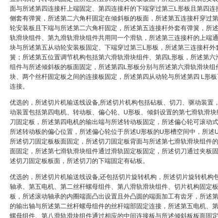
面与所述第四连接杆上端固定、第四连接杆的下端穿过第三L形板且第四连
侧套有弹簧，所述第二六角杆固定在倾斜板的板面，所述第五连接杆穿过
轮安装板且下端与所述第二六角杆固定，所述第五连接杆外套有弹簧，所
轨滑块组件、第九滑轨滑块组件共用同一个滑轨，所述第三连接杆的上端
块与所述第五从动轮安装板固定、下端穿过第三L形板，所述第三连接杆外
簧；所述第五位置调节机构包括第六滑轨滑块组件、第四L形板，所述第六
组件与所述倾斜板的板面固定，所述第四L形板分别与所述第六滑轨滑块组
块、两个丝杆固定板之间的连接板固定，所述第四从动轮与所述第四 L形板
连接。
优选的，所述切片机输送线设备,所述切片机构包括砧板、切刀、驱动装置
动装置包括第四电机、转动板、偏心轮、U形板、倾斜设置的第七滑轨滑块
刀固定板，所述第四电机的输出端与所述转动板固定，所述偏心轮可滚动
所述转动板的偏心位置，所述偏心轮位于所述U形板的U形槽空间中，所述
所述切刀固定板板面固定，所述切刀固定板背面与所述第七滑轨滑块组件
面固定，所述第七滑轨滑块组件通过滑轨固定板固定，所述切刀通过夹板
述切刀固定板板面，所述切刀的下端固定有砧板。
优选的，所述切片机输送线设备,还包括切片旋转机构，所述切片旋转机构
轴承、第五电机、第二丝杆螺母组件、第八滑轨滑块组件、切片机构固定
板，所述滚动轴承的内圈端面凸出设置且外凸圆的端面加工有齿牙，所述
的输出轴与所述第二丝杆螺母组件的丝杆端部固定连接，所述第五电机、
螺母组件、第八滑轨滑块组件通过相应的中间连接板与所述倾斜板板面固