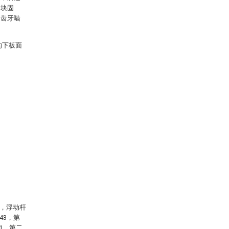
滑块固
的齿牙啮
的下板面
3，浮动杆
43，第
1，第二