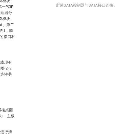
换模块、
所述SATA控制器与SATA接口连接。
一PCIE
0处理器分
换模块、
ot、第二
CPU，腾
板的接口种
例或现有
附图仅仅
创造性劳
四核桌面
算力，主板
案进行清