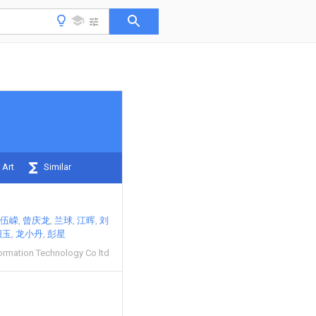
 Art
Similar
伍嵘
曾庆龙
兰球
江晖
刘
阳玉
龙小丹
彭星
ormation Technology Co ltd