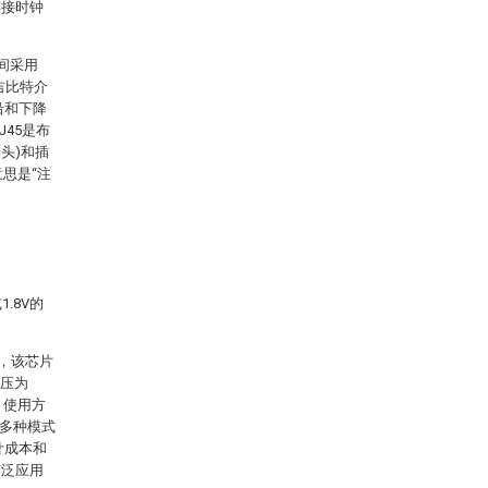
连接时钟
之间采用
II(吉比特介
沿和下降
J45是布
头)和插
意思是“注
1.8V的
产，该芯片
电压为
、使用方
持多种模式
计成本和
广泛应用