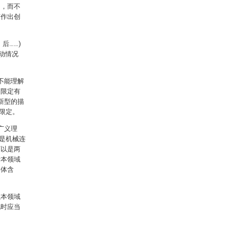
例，而不
有作出创
。
后……)
动情况
不能理解
，限定有
新型的描
限定。
广义理
是机械连
可以是两
于本领域
具体含
以本领域
现时应当
。