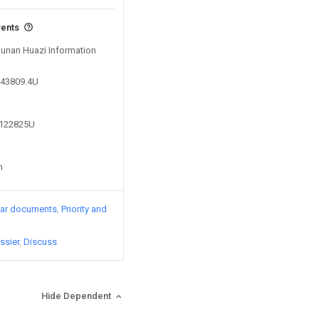
vents
 Hunan Huazi Information
343809.4U
4122825U
n
lar documents
Priority and
ssier
Discuss
Hide Dependent