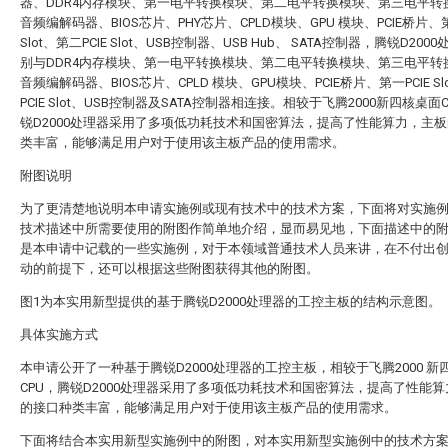
器、DDR4内存模块、第一电平转换模块、第二电平转换模块、第三电平转
音频编解码器、BIOS芯片、PHY芯片、CPLD模块、GPU 模块、PCIE桥片、第
Slot、第二PCIE Slot、USB控制器、USB Hub、 SATA控制器，腾锐D200
别与DDR4内存模块、第一电平转换模块、第二电平转换模块、第三电平转
音频编解码器、BIOS芯片、CPLD 模块、GPU模块、PCIE桥片、第一PCIE Sl
PCIE Slot、USB控制器及SATA控制器相连接。相较于飞腾2000新四核桌面
锐D2000处理器采用了多项低功耗技术和国密算法，提高了性能算力，主
类丰富，能够满足用户对于使用该主板产品的使用需求。
附图说明
为了更清楚地说明本申请实施例或现有技术中的技术方案，下面将对实施
技术描述中所需要使用的附图作简单地介绍，显而易见地，下面描述中的
是本申请中记载的一些实施例，对于本领域普通技术人员来讲，在不付出
动的前提下，还可以根据这些附图获得其他的附图。
图1为本实用新型提供的基于腾锐D2000处理器的工控主板的结构示意图。
具体实施方式
本申请公开了一种基于腾锐D2000处理器的工控主板，相较于飞腾2000 新
CPU，腾锐D2000处理器采用了多项低功耗技术和国密算法，提高了性能
的接口种类丰富，能够满足用户对于使用该主板产品的使用需求。
下面将结合本实用新型实施例中的附图，对本实用新型实施例中的技术方