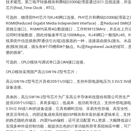
技术规范。第三电平转换模块和腾锐D2000处理器通过I2C1 总线连接，并
芯片(Real_Time Clock，RTC)。
可选的，物理层PHY芯片与RJ45网口连接。PHY芯片和腾锐D2000处理器
RGMII(Reduced Gigabit Media Independent Interface)，是Reduced GM
质独立接口)。RGMII均采用4位数据接口，工作时钟125MHz，并且在上升
沿同时传输数据，因此传输速率可达1000Mbps。RJ45网口一般指RJ45。R
线系统中信息插座(即通信引出端)连接器的一种，连接器由插头(接头、水晶
座(模块)组成，插头有8个凹槽和8个触点。RJ是Registered Jack的缩写，
册的插座”。
可选的，CPLD模块与调试串口及CAN接口连接。
CPLD模块采用国产高云GW1N-2型号芯片；
高云GW1N-2型号芯片具有205个I/O端口，支持外部电源电压为 3.3V/2.5V或
设备连接。
具体的，高云GW1N-2型号芯片为广东高云半导体科技股份有限公司所生
提供205个I/O端口，具有多端口，低成本，低功耗等优点，支持外部电源
3.3V/2.5V或1.8V的设备连接，它具有瞬时启动、非易失性存储、高安全性
便灵活等特点，内部还集成有高性能DSP模块和丰富的基本逻辑单元，支
的静态随机存储器，内置Flash编程，还可灵活配置 PLL资源，大幅降低设
实现多种外设控制功能，能提供出色的计算功能和异常系统响应中断，可