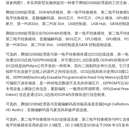
请参阅图1，本实用新型实施例提供一种基于腾锐D2000处理器的工控主板
腾锐D2000处理器、DDR4内存模块、第一电平转换模块、第二电平转换模
电平转换模块、音频编解码器、BIOS芯片、PHY芯片、CPLD 模块、GPU模块
桥片、第一PCIESlot、第二PCIE Slot、USB控制器、 USB Hub、SATA控制
腾锐D2000处理器分别与DDR4内存模块、第一电平转换模块、第二电平转
第三电平转换模块、音频编解码器、BIOS芯片、CPLD模块、 GPU模块、PC
第一PCIESlot、第二PCIE Slot、USB控制器及SATA 控制器相连接。
可选的，腾锐D2000处理器与第一电平转换模块通过I2C0总线连接，第一
块通过I2C0总线与EEPROM连接，并可通过I2C_0总线读取 DDR4内存模块S
I2C总线是由Philips公司开发的一种简单、双向二线制同步串行总线。它只
线即可在连接于总线上的器件之间传送信息。I2C0总线则表示使用I2C0接口的
线。EEPROM(Electrically Erasable Programmable Read Only Memory
可编程只读存储器，是一种掉电后数据不丢失的存储芯片，EEPROM可以
专用设备上擦除已有信息，重新编程，一般用在即插即用。SPD(Serial Prese
Detect) 信息是通过I2C_0总线对DDR4内存模块进行信息检查。
可选的，腾锐D2000处理器与音频编解码器传输高保真音频(High DefinitionA
HD Audio)，音频编解码器与麦克风和扬声器连接。
可选的，第二电平转换模块与SD连接器连接，第三电平转换模块与RTC 连
电平转换模块采用的是SD 2.0规范，SD 2.0规范是SD协会于2006 年5月发