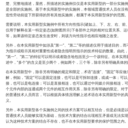
楚、完整地描述，显然，所描述的实施例仅仅是本实用新型的一部分实施
是全部的实施例。基于本实用新型中的实施例，本领域普通技术人员在没
造性劳动前提下所获得的所有其他实施例，都属于本实用新型保护的范围
需要说明，本实用新型实施例中所有方向性指示(诸如上、下、左、右、前、
仅用于解释在某一特定姿态(如附图所示)下各部件之间的相对位置关系、运
等，如果该特定姿态发生改变时，则该方向性指示也相应地随之改变。
另外，在本实用新型中如涉及“第一”、“第二”等的描述仅用于描述目的，而
为指示或暗示其相对重要性或者隐含指明所指示的技术特征的数量。由此
“第一”、“第二”的特征可以明示或者隐含地包括至少一个该特征。在本实用
述中，“多个”的含义是至少两个，例如两个，三个等，除非另有明确具体的
在本实用新型中，除非另有明确的规定和限定，术语“连接”、“固定”等应做
解，例如，“固定”可以是固定连接，也可以是可拆卸连接，或成一体；可以
接，也可以是电连接；可以是直接相连，也可以通过中间媒介间接相连，
个元件内部的连通或两个元件的相互作用关系，除非另有明确的限定。对
的普通技术人员而言，可以根据具体情况理解上述术语在本实用新型中的
义。
另外，本实用新型各个实施例之间的技术方案可以相互结合，但是必须是
普通技术人员能够实现为基础，当技术方案的结合出现相互矛盾或无法实
认为这种技术方案的结合不存在，也不在本实用新型要求的保护范围之内