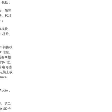
，包括：
块、第三
、PCIE
器；
换模块、
IE桥片、
电平转换模
PD信息。
需要两根
I2C总
)是指带电可擦
在电脑上或
nce
udio，
接。第二
布的SD卡