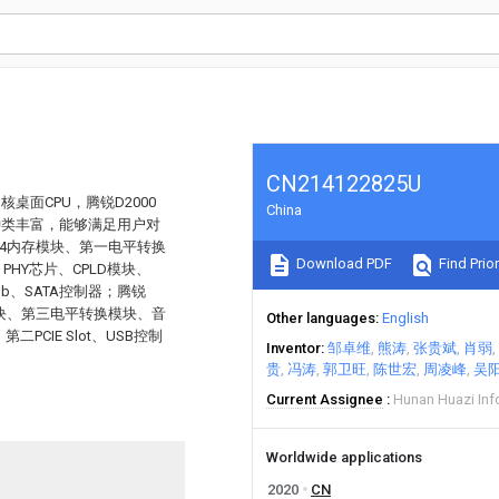
CN214122825U
桌面CPU，腾锐D2000
China
种类丰富，能够满足用户对
R4内存模块、第一电平转换
Download PDF
Find Prior
HY芯片、CPLD模块、
 Hub、SATA控制器；腾锐
模块、第三电平转换模块、音
Other languages
English
二PCIE Slot、USB控制
Inventor
邹卓维
熊涛
张贵斌
肖弱
贵
冯涛
郭卫旺
陈世宏
周凌峰
吴
Current Assignee
Hunan Huazi Inf
Worldwide applications
2020
CN