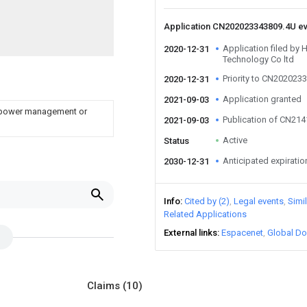
Application CN202023343809.4U e
Application filed by
2020-12-31
Technology Co ltd
Priority to CN202023
2020-12-31
Application granted
2021-09-03
, power management or
Publication of CN21
2021-09-03
Active
Status
Anticipated expiratio
2030-12-31
Info
Cited by (2)
Legal events
Simi
Related Applications
External links
Espacenet
Global Do
Claims
(10)