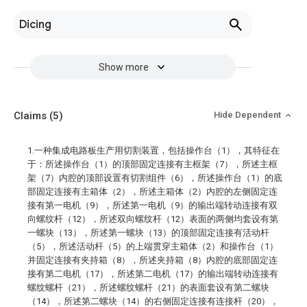
Dicing
Show more
Claims
(5)
Hide Dependent
1.一种集成电路板生产用切割装置，包括操作台（1），其特征在
于：所述操作台（1）的顶部固定连接有主框架（7），所述主框
架（7）内腔的顶部设置有切割组件（6），所述操作台（1）的底
部固定连接有主箱体（2），所述主箱体（2）内腔的左侧固定连
接有第一电机（9），所述第一电机（9）的输出端转动连接有双
向螺纹杆（12），所述双向螺纹杆（12）表面的两侧均套设有第
一螺块（13），所述第一螺块（13）的顶部固定连接有活动杆
（5），所述活动杆（5）的上端贯穿主箱体（2）和操作台（1）
并固定连接有夹持箱（8），所述夹持箱（8）内腔的底部固定连
接有第二电机（17），所述第二电机（17）的输出端转动连接有
螺纹螺杆（21），所述螺纹螺杆（21）的表面套设有第二螺块
（14），所述第二螺块（14）的右侧固定连接有连接杆（20），