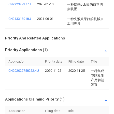
CN222327377U
2025-01-10
一种铝基pcb板的自动切
割装置
CN213318918U
2021-06-01
一种夹紧效果好的机械加
工用夹具
Priority And Related Applications
Priority Applications (1)
Application
Priority date
Filing date
Title
CN202022758252.4U
2020-11-25
2020-11-25
一种集成
电路板生
产用切割
装置
Applications Claiming Priority (1)
Application
Filing date
Title