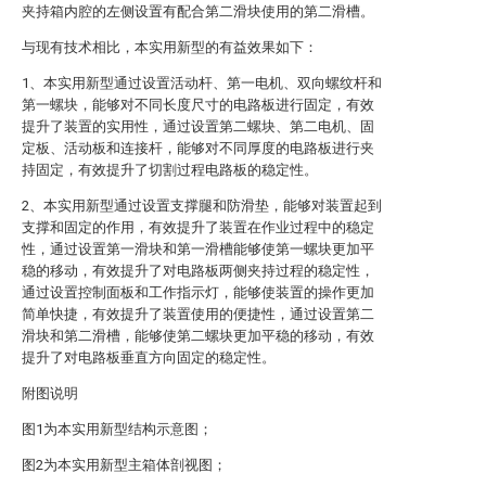
夹持箱内腔的左侧设置有配合第二滑块使用的第二滑槽。
与现有技术相比，本实用新型的有益效果如下：
1、本实用新型通过设置活动杆、第一电机、双向螺纹杆和
第一螺块，能够对不同长度尺寸的电路板进行固定，有效
提升了装置的实用性，通过设置第二螺块、第二电机、固
定板、活动板和连接杆，能够对不同厚度的电路板进行夹
持固定，有效提升了切割过程电路板的稳定性。
2、本实用新型通过设置支撑腿和防滑垫，能够对装置起到
支撑和固定的作用，有效提升了装置在作业过程中的稳定
性，通过设置第一滑块和第一滑槽能够使第一螺块更加平
稳的移动，有效提升了对电路板两侧夹持过程的稳定性，
通过设置控制面板和工作指示灯，能够使装置的操作更加
简单快捷，有效提升了装置使用的便捷性，通过设置第二
滑块和第二滑槽，能够使第二螺块更加平稳的移动，有效
提升了对电路板垂直方向固定的稳定性。
附图说明
图1为本实用新型结构示意图；
图2为本实用新型主箱体剖视图；