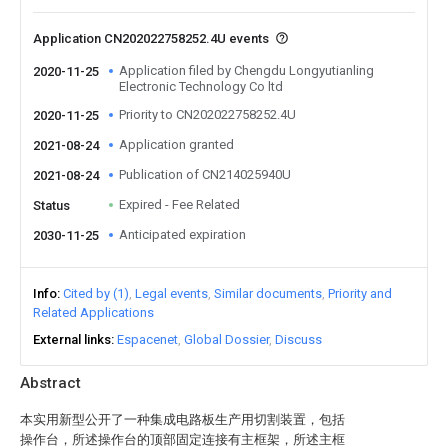
Application CN202022758252.4U events
Application filed by Chengdu Longyutianling
2020-11-25
Electronic Technology Co ltd
Priority to CN202022758252.4U
2020-11-25
Application granted
2021-08-24
Publication of CN214025940U
2021-08-24
Expired - Fee Related
Status
Anticipated expiration
2030-11-25
Info
Cited by (1)
Legal events
Similar documents
Priority and
Related Applications
External links
Espacenet
Global Dossier
Discuss
Abstract
本实用新型公开了一种集成电路板生产用切割装置，包括
操作台，所述操作台的顶部固定连接有主框架，所述主框