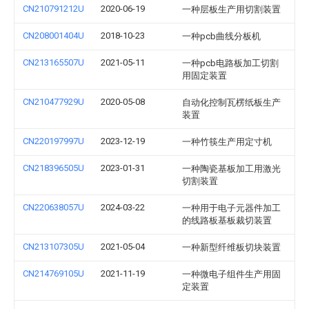
CN210791212U
2020-06-19
一种层板生产用切割装置
CN208001404U
2018-10-23
一种pcb曲线分板机
CN213165507U
2021-05-11
一种pcb电路板加工切割
用固定装置
CN210477929U
2020-05-08
自动化控制瓦楞纸板生产
装置
CN220197997U
2023-12-19
一种竹筷生产用定寸机
CN218396505U
2023-01-31
一种陶瓷基板加工用激光
切割装置
CN220638057U
2024-03-22
一种用于电子元器件加工
的线路板基板裁切装置
CN213107305U
2021-05-04
一种新型纤维板切块装置
CN214769105U
2021-11-19
一种微电子组件生产用固
定装置