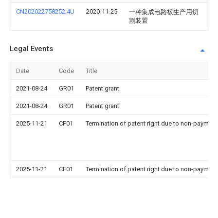
CN202022758252.4U
2020-11-25
一种集成电路板生产用切
割装置
Legal Events
Date
Code
Title
2021-08-24
GR01
Patent grant
2021-08-24
GR01
Patent grant
2025-11-21
CF01
Termination of patent right due to non-payment
2025-11-21
CF01
Termination of patent right due to non-payment