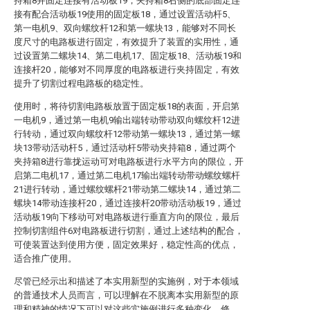
持箱8并固定连接有活动板19，夹持箱8右侧的底部固定连
接有配合活动板19使用的固定板18，通过设置活动杆5、
第一电机9、双向螺纹杆12和第一螺块13，能够对不同长
度尺寸的电路板进行固定，有效提升了装置的实用性，通
过设置第二螺块14、第二电机17、固定板18、活动板19和
连接杆20，能够对不同厚度的电路板进行夹持固定，有效
提升了切割过程电路板的稳定性。
使用时，将待切割电路板放置于固定板18的表面，开启第
一电机9，通过第一电机9输出端转动带动双向螺纹杆12进
行转动，通过双向螺纹杆12带动第一螺块13，通过第一螺
块13带动活动杆5，通过活动杆5带动夹持箱8，通过两个
夹持箱8进行靠拢运动可对电路板进行水平方向的限位，开
启第二电机17，通过第二电机17输出端转动带动螺纹螺杆
21进行转动，通过螺纹螺杆21带动第二螺块14，通过第二
螺块14带动连接杆20，通过连接杆20带动活动板19，通过
活动板19向下移动可对电路板进行垂直方向的限位，最后
控制切割组件6对电路板进行切割，通过上述结构的配合，
可使装置达到使用方便，固定效果好，稳定性高的优点，
适合推广使用。
尽管已经示出和描述了本实用新型的实施例，对于本领域
的普通技术人员而言，可以理解在不脱离本实用新型的原
理和精神的情况下可以对这些实施例进行多种变化、修