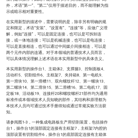
外，术语“第一”、“第二”仅用于描述目的，而不能理解为指
示或暗示相对重要性。
在实用新型的描述中，需要说明的是，除非另有明确的规
定和限定，术语“安装”、“设置有”、“连接”等，应做广义理
解，例如“连接”，可以是固定连接，也可以是可拆卸连
接，或一体地连接；可以是机械连接，也可以是电连接；
可以是直接相连，也可以通过中间媒介间接相连，可以是
两个元件内部的连通。对于本领域的普通技术人员而言，
可以具体情况理解上述术语在本实用新型中的具体含义。
本实用新型的操作台1、主箱体2、支撑腿3、控制面板4、
活动杆5、切割组件6、主框架7、夹持箱8、第一电机9、
第一滑块10、第一滑槽11、双向螺纹杆12、第一螺块13、
第二螺块14、第二滑块15、第二滑槽16、第二电机17、固
定板18、活动板19、连接杆20和螺纹螺杆21部件均为通用
标准件或本领域技术人员知晓的部件，其结构和原理都为
本技术人员均可通过技术手册得知或通过常规实验方法获
知。
请参阅图1-3，一种集成电路板生产用切割装置，包括操作
台1，操作台1的顶部固定连接有主框架7，主框架7内腔的
顶部设置有切割组件6，操作台1的底部固定连接有主箱体