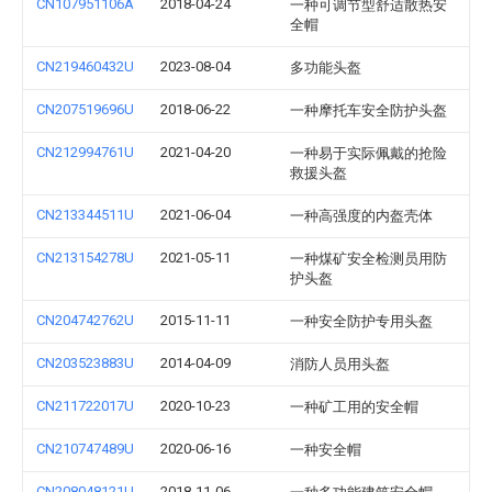
CN107951106A
2018-04-24
一种可调节型舒适散热安
全帽
CN219460432U
2023-08-04
多功能头盔
CN207519696U
2018-06-22
一种摩托车安全防护头盔
CN212994761U
2021-04-20
一种易于实际佩戴的抢险
救援头盔
CN213344511U
2021-06-04
一种高强度的内盔壳体
CN213154278U
2021-05-11
一种煤矿安全检测员用防
护头盔
CN204742762U
2015-11-11
一种安全防护专用头盔
CN203523883U
2014-04-09
消防人员用头盔
CN211722017U
2020-10-23
一种矿工用的安全帽
CN210747489U
2020-06-16
一种安全帽
CN208048121U
2018-11-06