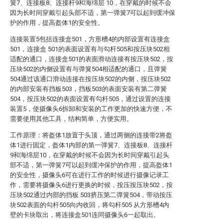
簧7、连接板8、连接杆9和海绵层 10，在穿戴的时候不会
因为长时间穿戴引起头部不适，第一弹簧7可以起到缓冲保
护的作用，提高盔体1的安全性。
连接装置5包括连接盒501，方形槽4的内部设置有连接盒
501，连接盒 501的表面设置有与勾杆505和按压块502相
适配的通口，连接盒501的表面滑动连接有按压块502，按
压块502的内侧设置有与弹簧504相适配的通口，且弹簧
504通过该通口滑动连接在按压块502的内侧，按压块502
的内部安装有挡板503，挡板503的表面安装有第二弹簧
504，按压块502的表面设置有勾杆505，通过设置的连接
装置5，使摄像头6拆卸和安装的工作更加的快速方便，不
需要使用其他工具，结构简单，方便实用。
工作原理：将盔体1放置于头顶，通过两侧的连接带2将盔
体1进行固定，盔体1内部的第一弹簧7、连接板8、连接杆
9和海绵层10，在穿戴的时候不会因为长时间穿戴引起头
部不适，第一弹簧7可以起到缓冲保护的作用，提高盔体1
的安全性，摄像头6可在进行工作的时候进行摄像记录工
作，需要将摄像头6进行更换的时候，按压按压块502，按
压块502通过内部的挡板 503挤压第二弹簧504，带动按压
块502表面的勾杆505向内收回，将勾杆505 从方形槽4内
壁的卡块取出，将连接盒501连同摄像头6一起取出。