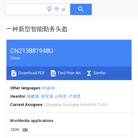
一种新型智能勤务头盔
CN213881948U
China
Download PDF
Find Prior Art
Similar
Other languages
English
Inventor
杨建淼
徐安涌
山玲亚
卢成奖
Current Assignee
Shanghai Guanyijie Industrial Co ltd
Worldwide applications
2020
CN