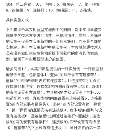
504、第二弹簧；505、勾杆；6、摄像头； 7、第一弹簧；
8、连接板；9、连接杆；10、海绵层；11、连接块。
具体实施方式
下面将结合本实用新型实施例中的附图，对本实用新型实
施例中的技术方案进行清楚、完整地描述，显然，所描述
的实施例仅是本实用新型的一部分实施例，而不是全部的
实施例。基于本实用新型中的实施例，本领域普通技术人
员在没有做出创造性劳动前提下所获得的所有其他实施
例，都属于本实用新型保护的范围。
请参阅图1-3，本实用新型提供的一种实施例：一种新型智
能勤务头盔，包括盔体1，盔体1的底部设置有连接带2，
盔体1的底部两侧均设置有连接带2，且连接带2之间通过
连接块11相连接，连接带2的内侧设置有护目镜 3，盔体1
的表面设置有方形槽4，方形槽4的内壁设置有与勾杆505
相适配的卡槽，方形槽4的内部设置有连接装置5，连接装
置5的内部安装有摄像头 6，盔体1的内部设置有第一弹簧
7，第一弹簧7的底部安装有连接板8，盔体1的内部均匀设
置有连接板8，且连接板8之间通过连接杆9相连接，连接
板8的两侧安装有连接杆9，连接板8的底部设置有海绵层
10，连接带2的下方设置有连接块11，通过设置的第一弹